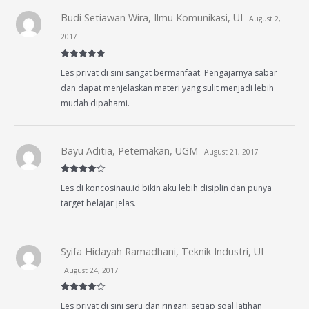
Budi Setiawan Wira, Ilmu Komunikasi, UI
August 2,
2017
Rated
5
out
Les privat di sini sangat bermanfaat. Pengajarnya sabar
of 5
dan dapat menjelaskan materi yang sulit menjadi lebih
mudah dipahami.
Bayu Aditia, Peternakan, UGM
August 21, 2017
Rated
4
Les di koncosinau.id bikin aku lebih disiplin dan punya
out of 5
target belajar jelas.
Syifa Hidayah Ramadhani, Teknik Industri, UI
August 24, 2017
Rated
4
Les privat di sini seru dan ringan; setiap soal latihan
out of 5