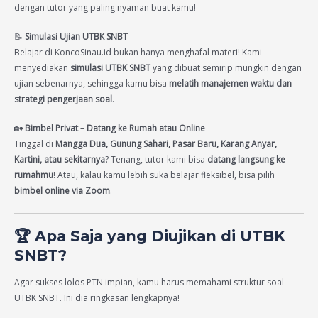
dengan tutor yang paling nyaman buat kamu!
📝
Simulasi Ujian UTBK SNBT
Belajar di KoncoSinau.id bukan hanya menghafal materi! Kami
menyediakan
simulasi UTBK SNBT
yang dibuat semirip mungkin dengan
ujian sebenarnya, sehingga kamu bisa
melatih manajemen waktu dan
strategi pengerjaan soal
.
🏡
Bimbel Privat – Datang ke Rumah atau Online
Tinggal di
Mangga Dua, Gunung Sahari, Pasar Baru, Karang Anyar,
Kartini, atau sekitarnya
? Tenang, tutor kami bisa
datang langsung ke
rumahmu
! Atau, kalau kamu lebih suka belajar fleksibel, bisa pilih
bimbel online via Zoom
.
🏆
Apa Saja yang Diujikan di UTBK
SNBT?
Agar sukses lolos PTN impian, kamu harus memahami struktur soal
UTBK SNBT. Ini dia ringkasan lengkapnya!