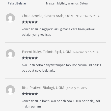
Paket Belajar
Master, Mythic, Warrior, Satuan
Chika Amelia, Sastra Arab, UGM
November 5, 2014
Rated
5
out
koncosinau.id ngajarin aku gimana cara bikin jadwal
of 5
belajar yang realistis.
Fahmi Rizky, Teknik Sipil, UGM
November 17, 2014
Rated
5
out
Aku udah coba banyak tempat, tapi koncosinau.id paling
of 5
pas buat gaya belajarku.
Risa Pratiwi, Biologi, UGM
January 25, 2015
Rated
5
out
koncosinau.id bantu aku bedah soal UTBK per bab, jadi
of 5
makin paham.