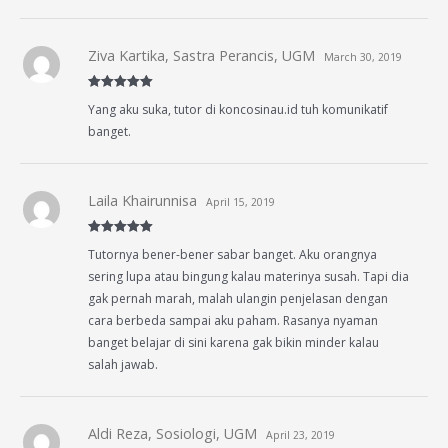
Ziva Kartika, Sastra Perancis, UGM
March 30, 2019
Rated
5
out
Yang aku suka, tutor di koncosinau.id tuh komunikatif
of 5
banget.
Laila Khairunnisa
April 15, 2019
Rated
5
out
Tutornya bener-bener sabar banget. Aku orangnya
of 5
sering lupa atau bingung kalau materinya susah. Tapi dia
gak pernah marah, malah ulangin penjelasan dengan
cara berbeda sampai aku paham. Rasanya nyaman
banget belajar di sini karena gak bikin minder kalau
salah jawab.
Aldi Reza, Sosiologi, UGM
April 23, 2019