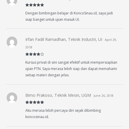
Rated
5
out
Dengan bimbingan belajar di KoncoSinau.id, saya jadi
of 5
siap banget untuk ujian masuk UI.
Irfan Fadil Ramadhan, Teknik Industri, UI
April 29,
2018
Rated
4
Kursus privat di sini sangat efektif untuk mempersiapkan
out of 5
ujian PTN. Saya merasa lebih siap dan dapat memahami
setiap materi dengan jelas.
Bimo Prakoso, Teknik Mesin, UGM
June 26, 2018
Rated
5
out
Aku merasa lebih percaya diri sejak dibimbing
of 5
koncosinau.id.