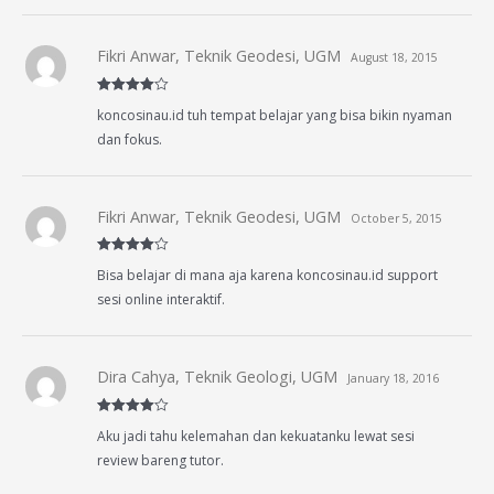
Fikri Anwar, Teknik Geodesi, UGM
August 18, 2015
Rated
4
koncosinau.id tuh tempat belajar yang bisa bikin nyaman
out of 5
dan fokus.
Fikri Anwar, Teknik Geodesi, UGM
October 5, 2015
Rated
4
Bisa belajar di mana aja karena koncosinau.id support
out of 5
sesi online interaktif.
Dira Cahya, Teknik Geologi, UGM
January 18, 2016
Rated
4
Aku jadi tahu kelemahan dan kekuatanku lewat sesi
out of 5
review bareng tutor.