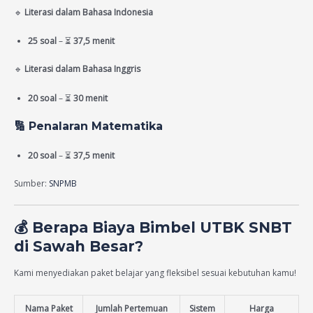
🔹
Literasi dalam Bahasa Indonesia
25 soal
– ⏳
37,5 menit
🔹
Literasi dalam Bahasa Inggris
20 soal
– ⏳
30 menit
🔢
Penalaran Matematika
20 soal
– ⏳
37,5 menit
Sumber:
SNPMB
💰
Berapa Biaya Bimbel UTBK SNBT
di Sawah Besar?
Kami menyediakan paket belajar yang fleksibel sesuai kebutuhan kamu!
Nama Paket
Jumlah Pertemuan
Sistem
Harga