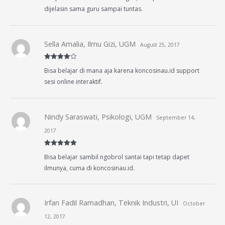
dijelasin sama guru sampai tuntas.
Sella Amalia, Ilmu Gizi, UGM
August 25, 2017
Rated
4
Bisa belajar di mana aja karena koncosinau.id support
out of 5
sesi online interaktif.
Nindy Saraswati, Psikologi, UGM
September 14,
2017
Rated
5
out
Bisa belajar sambil ngobrol santai tapi tetap dapet
of 5
ilmunya, cuma di koncosinau.id.
Irfan Fadil Ramadhan, Teknik Industri, UI
October
12, 2017