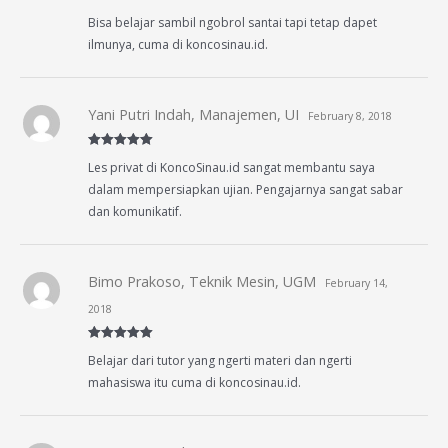
Rated
4
Bisa belajar sambil ngobrol santai tapi tetap dapet
out of 5
ilmunya, cuma di koncosinau.id.
Yani Putri Indah, Manajemen, UI
February 8, 2018
Rated
5
out
Les privat di KoncoSinau.id sangat membantu saya
of 5
dalam mempersiapkan ujian. Pengajarnya sangat sabar
dan komunikatif.
Bimo Prakoso, Teknik Mesin, UGM
February 14,
2018
Rated
5
out
Belajar dari tutor yang ngerti materi dan ngerti
of 5
mahasiswa itu cuma di koncosinau.id.