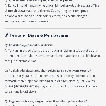
Q: Apakah ada kelas kelompok, atau hanya privat?
A: KoncoSinau.id
hanya menyediakan bimbel privat
, baik secara
offline
di rumah siswa
maupun
online via Zoom
. Dengan sistem privat,
pembelajaran menjadi lebih fokus, efektif, dan sesuai dengan
kebutuhan masing-masing siswa.
💰
Tentang Biaya & Pembayaran
Q: Apakah biaya bimbel bisa dicicil?
A: Ya! Kami menyediakan opsi pembayaran
cicilan
untuk paket belajar
tertentu. Silakan hubungi tim kami untuk mendapatkan detail lebih lanjut
mengenai skema cicilan.
Q: Apakah ada biaya tambahan selain harga paket yang tertera?
A: Tidak, harga paket sudah mencakup seluruh biaya pembelajaran,
termasuk materi ajar dan bimbingan dari tutor. Namun, untuk kelas
offline (datang ke rumah)
, biaya transportasi tutor bisa saja dikenakan
tergantung lokasi siswa.
Q: Bagaimana jika saya ingin berhenti sebelum paket selesai?