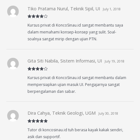
Tiko Pratama Nurul, Teknik Sipil, UI
July 1, 2018
Rated
4
Kursus privat di KoncoSinau.id sangat membantu saya
out of 5
dalam memahami konsep-konsep yang sulit. Soal-
soalnya sangat mirip dengan ujian PTN.
Gita Siti Nabila, Sistem Informasi, UI
July 19, 2018
Rated
4
Kursus privat di KoncoSinau.id sangat membantu dalam
out of 5
mempersiapkan ujian masuk UI. Pengajarnya sangat
berpengalaman dan sabar.
Dira Cahya, Teknik Geologi, UGM
July 30, 2018
Rated
5
out
Tutor di koncosinau.id tuh berasa kayak kakak sendiri,
of 5
asik dan supportif.