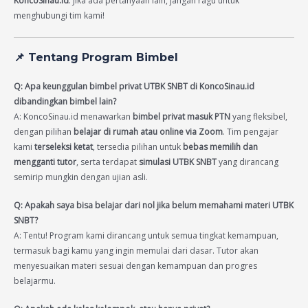
KoncoSinau.id
. Jika ada pertanyaan lain, jangan ragu untuk
menghubungi tim kami!
📌
Tentang Program Bimbel
Q: Apa keunggulan bimbel privat UTBK SNBT di KoncoSinau.id
dibandingkan bimbel lain?
A: KoncoSinau.id menawarkan
bimbel privat masuk PTN
yang fleksibel,
dengan pilihan
belajar di rumah atau online via Zoom
. Tim pengajar
kami
terseleksi ketat
, tersedia pilihan untuk
bebas memilih dan
mengganti tutor
, serta terdapat
simulasi UTBK SNBT
yang dirancang
semirip mungkin dengan ujian asli.
Q: Apakah saya bisa belajar dari nol jika belum memahami materi UTBK
SNBT?
A: Tentu! Program kami dirancang untuk semua tingkat kemampuan,
termasuk bagi kamu yang ingin memulai dari dasar. Tutor akan
menyesuaikan materi sesuai dengan kemampuan dan progres
belajarmu.