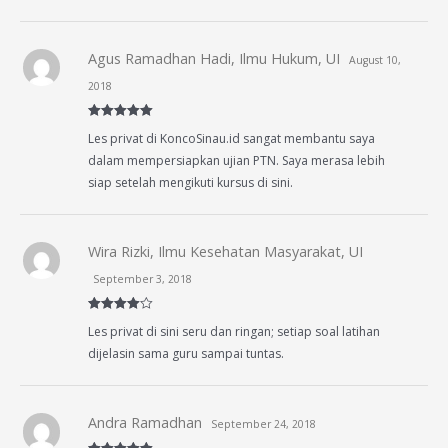
Agus Ramadhan Hadi, Ilmu Hukum, UI
August 10,
2018
Rated
5
out
Les privat di KoncoSinau.id sangat membantu saya
of 5
dalam mempersiapkan ujian PTN. Saya merasa lebih
siap setelah mengikuti kursus di sini.
Wira Rizki, Ilmu Kesehatan Masyarakat, UI
September 3, 2018
Rated
4
Les privat di sini seru dan ringan; setiap soal latihan
out of 5
dijelasin sama guru sampai tuntas.
Andra Ramadhan
September 24, 2018