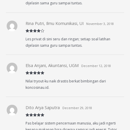
dijelasin sama guru sampai tuntas.
Rina Putri, Ilmu Komunikasi, UI
November 3, 2018
Rated
4
Les privat di sini seru dan ringan; setiap soal latihan
out of 5
dijelasin sama guru sampai tuntas.
Elsa Anjani, Akuntansi, UGM
December 12, 2018
Rated
5
out
Nilai tryout-ku naik drastis berkat bimbingan dari
of 5
koncosinau.id.
Dito Arya Saputra
December 29, 2018
Rated
5
out
Pas belajar sistem pencernaan manusia, aku jadi ngerti
of 5
kenapa makanan bisa dicerna sampai jadi energi. Tutor