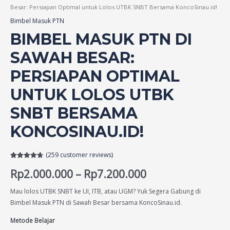
Besar: Persiapan Optimal untuk Lolos UTBK SNBT Bersama KoncoSinau.id!
Bimbel Masuk PTN
BIMBEL MASUK PTN DI
SAWAH BESAR:
PERSIAPAN OPTIMAL
UNTUK LOLOS UTBK
SNBT BERSAMA
KONCOSINAU.ID!
(
259
customer reviews)
Rated
259
4.67
Rp
2.000.000
–
Rp
7.200.000
out of 5
based on
customer
ratings
Mau lolos UTBK SNBT ke UI, ITB, atau UGM? Yuk Segera Gabung di
Bimbel Masuk PTN di Sawah Besar bersama KoncoSinau.id.
Metode Belajar