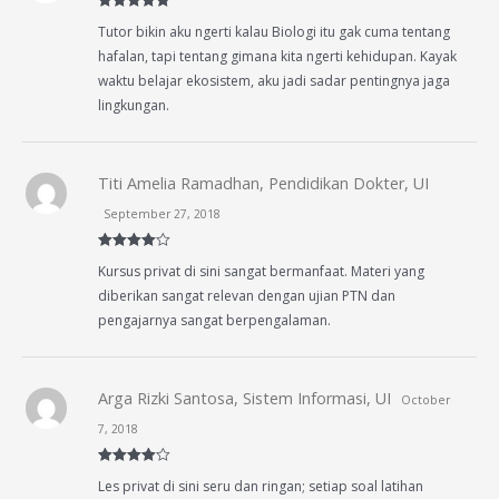
Rated
5
out
Tutor bikin aku ngerti kalau Biologi itu gak cuma tentang
of 5
hafalan, tapi tentang gimana kita ngerti kehidupan. Kayak
waktu belajar ekosistem, aku jadi sadar pentingnya jaga
lingkungan.
Titi Amelia Ramadhan, Pendidikan Dokter, UI
September 27, 2018
Rated
4
Kursus privat di sini sangat bermanfaat. Materi yang
out of 5
diberikan sangat relevan dengan ujian PTN dan
pengajarnya sangat berpengalaman.
Arga Rizki Santosa, Sistem Informasi, UI
October
7, 2018
Rated
4
Les privat di sini seru dan ringan; setiap soal latihan
out of 5