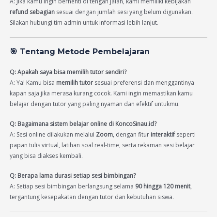
A: Jika kamu ingin berhenti di tengah jalan, kami memiliki kebijakan
refund sebagian
sesuai dengan jumlah sesi yang belum digunakan.
Silakan hubungi tim admin untuk informasi lebih lanjut.
🎯
Tentang Metode Pembelajaran
Q: Apakah saya bisa memilih tutor sendiri?
A: Ya! Kamu bisa
memilih tutor
sesuai preferensi dan menggantinya
kapan saja jika merasa kurang cocok. Kami ingin memastikan kamu
belajar dengan tutor yang paling nyaman dan efektif untukmu.
Q: Bagaimana sistem belajar online di KoncoSinau.id?
A: Sesi online dilakukan melalui
Zoom
, dengan fitur
interaktif
seperti
papan tulis virtual, latihan soal real-time, serta rekaman sesi belajar
yang bisa diakses kembali.
Q: Berapa lama durasi setiap sesi bimbingan?
A: Setiap sesi bimbingan berlangsung selama
90 hingga 120 menit
,
tergantung kesepakatan dengan tutor dan kebutuhan siswa.