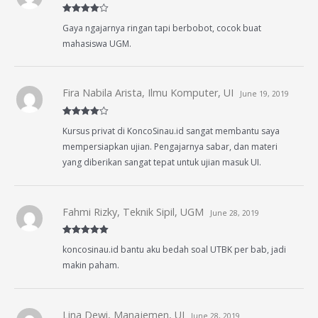
Rated
4
Gaya ngajarnya ringan tapi berbobot, cocok buat
out of 5
mahasiswa UGM.
Fira Nabila Arista, Ilmu Komputer, UI
June 19, 2019
Rated
4
Kursus privat di KoncoSinau.id sangat membantu saya
out of 5
mempersiapkan ujian. Pengajarnya sabar, dan materi
yang diberikan sangat tepat untuk ujian masuk UI.
Fahmi Rizky, Teknik Sipil, UGM
June 28, 2019
Rated
5
out
koncosinau.id bantu aku bedah soal UTBK per bab, jadi
of 5
makin paham.
Lina Dewi, Manajemen, UI
June 28, 2019