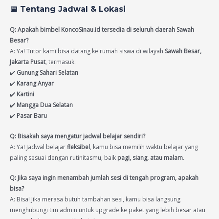
📅
Tentang Jadwal & Lokasi
Q: Apakah bimbel KoncoSinau.id tersedia di seluruh daerah Sawah
Besar?
A: Ya! Tutor kami bisa datang ke rumah siswa di wilayah
Sawah Besar,
Jakarta Pusat
, termasuk:
✔️
Gunung Sahari Selatan
✔️
Karang Anyar
✔️
Kartini
✔️
Mangga Dua Selatan
✔️
Pasar Baru
Q: Bisakah saya mengatur jadwal belajar sendiri?
A: Ya! Jadwal belajar
fleksibel
, kamu bisa memilih waktu belajar yang
paling sesuai dengan rutinitasmu, baik
pagi, siang, atau malam
.
Q: Jika saya ingin menambah jumlah sesi di tengah program, apakah
bisa?
A: Bisa! Jika merasa butuh tambahan sesi, kamu bisa langsung
menghubungi tim admin untuk upgrade ke paket yang lebih besar atau