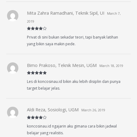
Mita Zahra Ramadhani, Teknik Sipil, UI
March 7,
2019
Rated
4
Privat di sini bukan sekadar teori, tapi banyak latihan
out of 5
yang bikin saya makin pede.
Bimo Prakoso, Teknik Mesin, UGM
March 18, 2019
Rated
5
out
Les di koncosinau.id bikin aku lebih disiplin dan punya
of 5
target belajar jelas.
Aldi Reza, Sosiologi, UGM
March 26, 2019
Rated
4
koncosinau.id ngajarin aku gimana cara bikin jadwal
out of 5
belajar yang realistis.