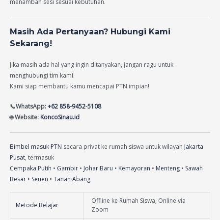
menambah sesi sesuai kebutuhan.
Masih Ada Pertanyaan? Hubungi Kami
Sekarang!
Jika masih ada hal yang ingin ditanyakan, jangan ragu untuk
menghubungi tim kami.
Kami siap membantu kamu mencapai PTN impian!
📞WhatsApp:
+62 858-9452-5108
🌐
Website:
KoncoSinau.id
Bimbel masuk PTN
secara privat ke rumah siswa untuk wilayah
Jakarta
Pusat
, termasuk
Cempaka Putih
•
Gambir
•
Johar Baru
•
Kemayoran
•
Menteng
•
Sawah
Besar
•
Senen
•
Tanah Abang
Offline ke Rumah Siswa, Online via
Metode Belajar
Zoom