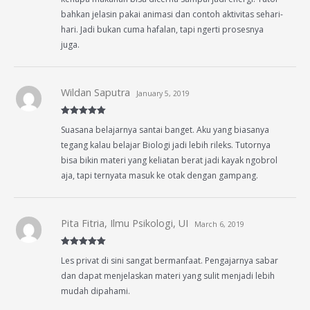
bahkan jelasin pakai animasi dan contoh aktivitas sehari-
hari. Jadi bukan cuma hafalan, tapi ngerti prosesnya
juga.
Wildan Saputra
January 5, 2019
Rated
5
out
Suasana belajarnya santai banget. Aku yang biasanya
of 5
tegang kalau belajar Biologi jadi lebih rileks. Tutornya
bisa bikin materi yang keliatan berat jadi kayak ngobrol
aja, tapi ternyata masuk ke otak dengan gampang.
Pita Fitria, Ilmu Psikologi, UI
March 6, 2019
Rated
5
out
Les privat di sini sangat bermanfaat. Pengajarnya sabar
of 5
dan dapat menjelaskan materi yang sulit menjadi lebih
mudah dipahami.