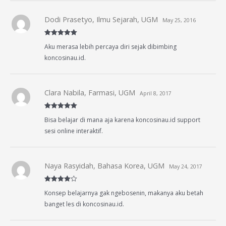
Dodi Prasetyo, Ilmu Sejarah, UGM
May 25, 2016
Rated
5
out
Aku merasa lebih percaya diri sejak dibimbing
of 5
koncosinau.id.
Clara Nabila, Farmasi, UGM
April 8, 2017
Rated
5
out
Bisa belajar di mana aja karena koncosinau.id support
of 5
sesi online interaktif.
Naya Rasyidah, Bahasa Korea, UGM
May 24, 2017
Rated
4
Konsep belajarnya gak ngebosenin, makanya aku betah
out of 5
banget les di koncosinau.id.