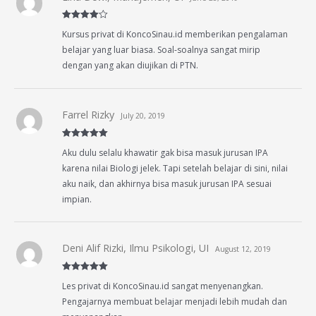
Rated
4
Kursus privat di KoncoSinau.id memberikan pengalaman
out of 5
belajar yang luar biasa. Soal-soalnya sangat mirip
dengan yang akan diujikan di PTN.
Farrel Rizky
July 20, 2019
Rated
5
out
Aku dulu selalu khawatir gak bisa masuk jurusan IPA
of 5
karena nilai Biologi jelek. Tapi setelah belajar di sini, nilai
aku naik, dan akhirnya bisa masuk jurusan IPA sesuai
impian.
Deni Alif Rizki, Ilmu Psikologi, UI
August 12, 2019
Rated
5
out
Les privat di KoncoSinau.id sangat menyenangkan.
of 5
Pengajarnya membuat belajar menjadi lebih mudah dan