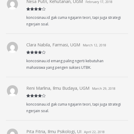
Nesa Putri, Kehutanan, UGM
February 17, 2018
Rated
4
koncosinau.id gak cuma ngajarin teori, tapi juga strategi
out of 5
ngerjain soal.
Clara Nabila, Farmasi, UGM
March 12, 2018
Rated
4
koncosinau.id emang paling ngerti kebutuhan
out of 5
mahasiswa yang pengen sukses UTBK.
Reni Marlina, Ilmu Budaya, UGM
March 29, 2018
Rated
4
koncosinau.id gak cuma ngajarin teori, tapi juga strategi
out of 5
ngerjain soal.
Pita Fitria, Ilmu Psikologi, UI
April 22, 2018