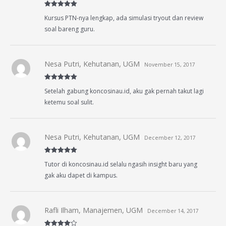
Rated
5
out
Kursus PTN-nya lengkap, ada simulasi tryout dan review
of 5
soal bareng guru.
Nesa Putri, Kehutanan, UGM
November 15, 2017
Rated
5
out
Setelah gabung koncosinau.id, aku gak pernah takut lagi
of 5
ketemu soal sulit.
Nesa Putri, Kehutanan, UGM
December 12, 2017
Rated
5
out
Tutor di koncosinau.id selalu ngasih insight baru yang
of 5
gak aku dapet di kampus.
Rafli Ilham, Manajemen, UGM
December 14, 2017