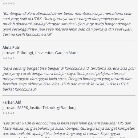
⭐⭐⭐⭐⭐
“Bimbingan di KoncoSinau.id bener-bener membantu saya memahami soal-
soal yang sulit di UTBK. Guru-gurunya sabar banget dan penjelasannya
mudah dipahami. Apalagi dengan simulasi ujian yang mirip banget dengan
ujian sesungguhnya, jadi saya merasa lebih siap dan percaya diri saat ujian.
Terima kasih KoncoSinau.id!”
Alma Putri
Jurusan: Psikologi, Universitas Gadjah Mada
⭐⭐⭐⭐⭐
“Saya senang banget bisa belajar di KoncoSinau.id, terutama karena bisa pilih
guru yang cocok dengan cara belajar saya. Setiap sesi pelajaran terasa
menyenangkan dan nggak bikin stres. Dengan bimbingan yang terarah dan
fleksibel, saya akhirnya bisa lolos UTBK dan masuk ke UGM! Sukses UTBK
berkat KoncoSinau!”
Farhan Alif
Jurusan: SAPPK, Institut Teknologi Bandung
⭐⭐⭐⭐⭐
“Les privat UTBK di KoncoSinau.id bikin saya lebih paham soal-soal TPS dan
Matematika yang sebelumnya susah banget. Guru-gurunya sangat kompeten
dan komunikatif, apalagi bisa belajar langsung di rumah. Saya nggak