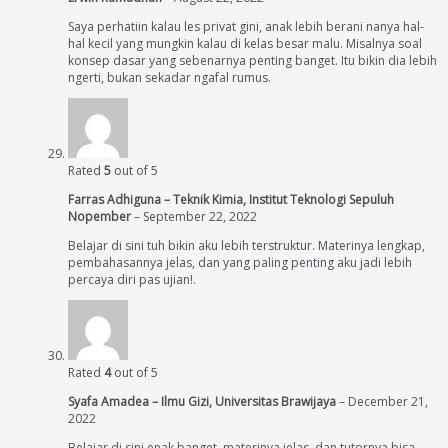
Saya perhatiin kalau les privat gini, anak lebih berani nanya hal-
hal kecil yang mungkin kalau di kelas besar malu. Misalnya soal
konsep dasar yang sebenarnya penting banget. Itu bikin dia lebih
ngerti, bukan sekadar ngafal rumus.
Rated
5
out of 5
Farras Adhiguna – Teknik Kimia, Institut Teknologi Sepuluh
Nopember
–
September 22, 2022
Belajar di sini tuh bikin aku lebih terstruktur. Materinya lengkap,
pembahasannya jelas, dan yang paling penting aku jadi lebih
percaya diri pas ujian!.
Rated
4
out of 5
Syafa Amadea – Ilmu Gizi, Universitas Brawijaya
–
December 21,
2022
Belajar di sini enak banget, materinya jelas, dan tutornya bisa