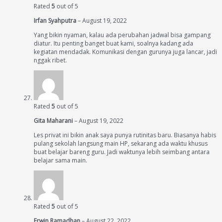
Rated
5
out of 5
Irfan Syahputra
–
August 19, 2022
Yang bikin nyaman, kalau ada perubahan jadwal bisa gampang
diatur. Itu penting banget buat kami, soalnya kadang ada
kegiatan mendadak. Komunikasi dengan gurunya juga lancar, jadi
nggak ribet.
Rated
5
out of 5
Gita Maharani
–
August 19, 2022
Les privat ini bikin anak saya punya rutinitas baru. Biasanya habis
pulang sekolah langsung main HP, sekarang ada waktu khusus
buat belajar bareng guru. Jadi waktunya lebih seimbang antara
belajar sama main.
Rated
5
out of 5
Erwin Ramadhan
–
August 22, 2022