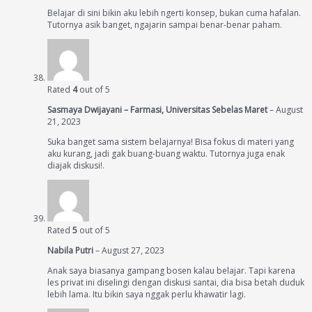
Belajar di sini bikin aku lebih ngerti konsep, bukan cuma hafalan.
Tutornya asik banget, ngajarin sampai benar-benar paham.
Rated
4
out of 5
Sasmaya Dwijayani – Farmasi, Universitas Sebelas Maret
–
August
21, 2023
Suka banget sama sistem belajarnya! Bisa fokus di materi yang
aku kurang, jadi gak buang-buang waktu. Tutornya juga enak
diajak diskusi!.
Rated
5
out of 5
Nabila Putri
–
August 27, 2023
Anak saya biasanya gampang bosen kalau belajar. Tapi karena
les privat ini diselingi dengan diskusi santai, dia bisa betah duduk
lebih lama. Itu bikin saya nggak perlu khawatir lagi.