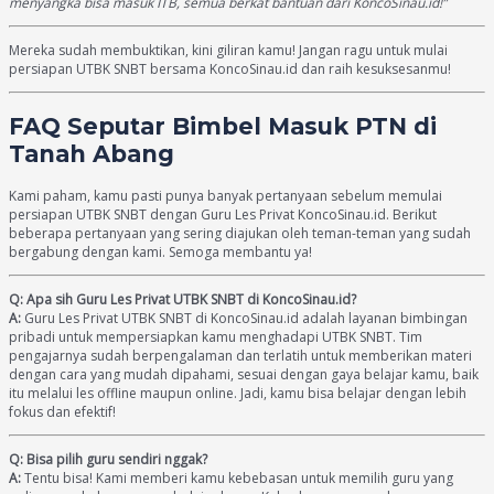
menyangka bisa masuk ITB, semua berkat bantuan dari KoncoSinau.id!”
Mereka sudah membuktikan, kini giliran kamu! Jangan ragu untuk mulai
persiapan UTBK SNBT bersama KoncoSinau.id dan raih kesuksesanmu!
FAQ Seputar Bimbel Masuk PTN di
Tanah Abang
Kami paham, kamu pasti punya banyak pertanyaan sebelum memulai
persiapan UTBK SNBT dengan Guru Les Privat KoncoSinau.id. Berikut
beberapa pertanyaan yang sering diajukan oleh teman-teman yang sudah
bergabung dengan kami. Semoga membantu ya!
Q: Apa sih Guru Les Privat UTBK SNBT di KoncoSinau.id?
A:
Guru Les Privat UTBK SNBT di KoncoSinau.id adalah layanan bimbingan
pribadi untuk mempersiapkan kamu menghadapi UTBK SNBT. Tim
pengajarnya sudah berpengalaman dan terlatih untuk memberikan materi
dengan cara yang mudah dipahami, sesuai dengan gaya belajar kamu, baik
itu melalui les offline maupun online. Jadi, kamu bisa belajar dengan lebih
fokus dan efektif!
Q: Bisa pilih guru sendiri nggak?
A:
Tentu bisa! Kami memberi kamu kebebasan untuk memilih guru yang