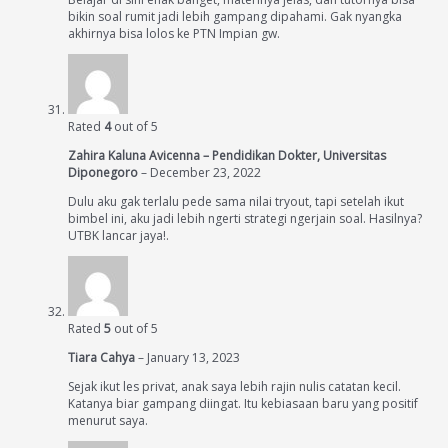
bikin soal rumit jadi lebih gampang dipahami. Gak nyangka
akhirnya bisa lolos ke PTN Impian gw.
Rated
4
out of 5
Zahira Kaluna Avicenna – Pendidikan Dokter, Universitas
Diponegoro
–
December 23, 2022
Dulu aku gak terlalu pede sama nilai tryout, tapi setelah ikut
bimbel ini, aku jadi lebih ngerti strategi ngerjain soal. Hasilnya?
UTBK lancar jaya!.
Rated
5
out of 5
Tiara Cahya
–
January 13, 2023
Sejak ikut les privat, anak saya lebih rajin nulis catatan kecil.
Katanya biar gampang diingat. Itu kebiasaan baru yang positif
menurut saya.