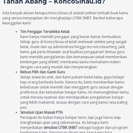
Tanah Abang – KoncoSinau.id?
Ada banyak alasan kenapa KoncoSinau.id adalah pilihan terbaik buat kamu
yang serius menyiapkan diri menghadapi UTBK SNBT. Berikut beberapa
keunggulan kami:
Tim Pengajar Terseleksi Ketat
Kami hanya memilih pengajar yang benar-benar berkualitas.
Setiap guru di KoncoSinau.id telah melewati seleksi yang sangat
ketat, mulai dari uji administrasi hingga tes microteaching. Jadi,
kamu gak perlu khawatir soal kualitas pengajaran! Semua guru
kami memiliki pengalaman dan kemampuan untuk memberikan
bimbingan yang efektif, membantu kamu memahami materi
dengan cara yang mudah dan menyenangkan.
Bebas Pilih dan Ganti Guru
Setiap siswa itu unik, dan kami paham betul kalau gaya belajar
tiap orang berbeda-beda. Karena itu, kami memberikan kamu
kebebasan untuk memilih dan mengganti guru sesuai dengan
preferensi dan kebutuhan belajar kamu. Ini memungkinkan kamu
untuk merasa nyaman dan mendapatkan pengalaman belajar
yang lebih maksimal, sesuai dengan cara yang kamu rasa paling
pas.
Simulasi Ujian Masuk PTN
Persiapan itu bukan hanya belajar teori, tapi juga harus siap
menghadapi ujian yang sebenarnya. Itu kenapa kami
menyediakan
simulasi UTBK SNBT
sebagai bagian dari program
bimbingan kami. Simulasi ini dirancang agar kamu bisa