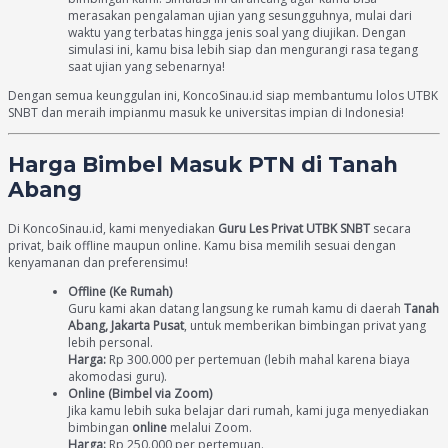
merasakan pengalaman ujian yang sesungguhnya, mulai dari
waktu yang terbatas hingga jenis soal yang diujikan. Dengan
simulasi ini, kamu bisa lebih siap dan mengurangi rasa tegang
saat ujian yang sebenarnya!
Dengan semua keunggulan ini, KoncoSinau.id siap membantumu lolos UTBK
SNBT dan meraih impianmu masuk ke universitas impian di Indonesia!
Harga Bimbel Masuk PTN di Tanah
Abang
Di KoncoSinau.id, kami menyediakan
Guru Les Privat UTBK SNBT
secara
privat, baik offline maupun online. Kamu bisa memilih sesuai dengan
kenyamanan dan preferensimu!
Offline (Ke Rumah)
Guru kami akan datang langsung ke rumah kamu di daerah
Tanah
Abang, Jakarta Pusat
, untuk memberikan bimbingan privat yang
lebih personal.
Harga:
Rp 300.000 per pertemuan (lebih mahal karena biaya
akomodasi guru).
Online (Bimbel via Zoom)
Jika kamu lebih suka belajar dari rumah, kami juga menyediakan
bimbingan
online
melalui Zoom.
Harga:
Rp 250.000 per pertemuan.