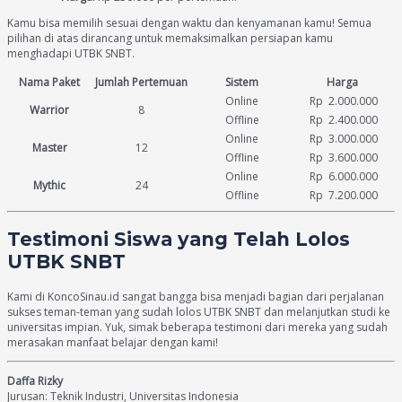
Kamu bisa memilih sesuai dengan waktu dan kenyamanan kamu! Semua
pilihan di atas dirancang untuk memaksimalkan persiapan kamu
menghadapi UTBK SNBT.
Nama Paket
Jumlah Pertemuan
Sistem
Harga
Online
Rp 2.000.000
Warrior
8
Offline
Rp 2.400.000
Online
Rp 3.000.000
Master
12
Offline
Rp 3.600.000
Online
Rp 6.000.000
Mythic
24
Offline
Rp 7.200.000
Testimoni Siswa yang Telah Lolos
UTBK SNBT
Kami di KoncoSinau.id sangat bangga bisa menjadi bagian dari perjalanan
sukses teman-teman yang sudah lolos UTBK SNBT dan melanjutkan studi ke
universitas impian. Yuk, simak beberapa testimoni dari mereka yang sudah
merasakan manfaat belajar dengan kami!
Daffa Rizky
Jurusan: Teknik Industri, Universitas Indonesia