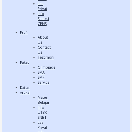
Les
Privat
Info
Seleksi
CPNS
Profil
About
Us
Contact
Us
Testimoni
Paket
Olimpiade
SMA
SMP
Service
Daftar
Artikel
Materi
Belajar
Info
UTBK
SNBT
Les
Privat