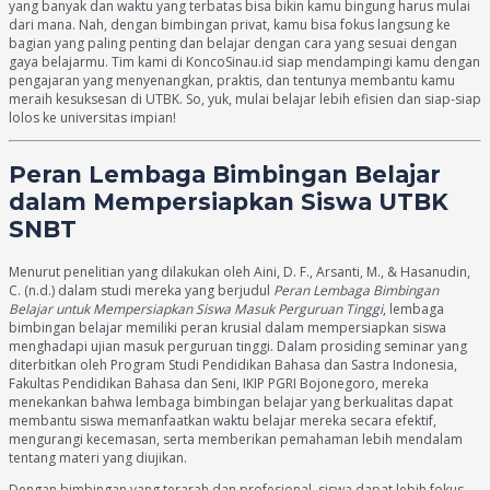
yang banyak dan waktu yang terbatas bisa bikin kamu bingung harus mulai
dari mana. Nah, dengan bimbingan privat, kamu bisa fokus langsung ke
bagian yang paling penting dan belajar dengan cara yang sesuai dengan
gaya belajarmu. Tim kami di KoncoSinau.id siap mendampingi kamu dengan
pengajaran yang menyenangkan, praktis, dan tentunya membantu kamu
meraih kesuksesan di UTBK. So, yuk, mulai belajar lebih efisien dan siap-siap
lolos ke universitas impian!
Peran Lembaga Bimbingan Belajar
dalam Mempersiapkan Siswa UTBK
SNBT
Menurut penelitian yang dilakukan oleh Aini, D. F., Arsanti, M., & Hasanudin,
C. (n.d.) dalam studi mereka yang berjudul
Peran Lembaga Bimbingan
Belajar untuk Mempersiapkan Siswa Masuk Perguruan Tinggi
, lembaga
bimbingan belajar memiliki peran krusial dalam mempersiapkan siswa
menghadapi ujian masuk perguruan tinggi. Dalam prosiding seminar yang
diterbitkan oleh Program Studi Pendidikan Bahasa dan Sastra Indonesia,
Fakultas Pendidikan Bahasa dan Seni, IKIP PGRI Bojonegoro, mereka
menekankan bahwa lembaga bimbingan belajar yang berkualitas dapat
membantu siswa memanfaatkan waktu belajar mereka secara efektif,
mengurangi kecemasan, serta memberikan pemahaman lebih mendalam
tentang materi yang diujikan.
Dengan bimbingan yang terarah dan profesional, siswa dapat lebih fokus