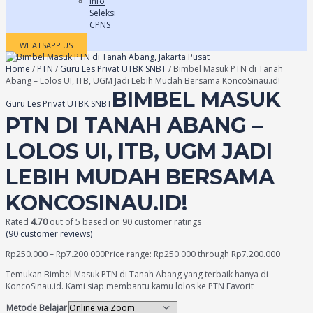
Info
Seleksi
CPNS
WHATSAPP US
Home
/
PTN
/
Guru Les Privat UTBK SNBT
/ Bimbel Masuk PTN di Tanah
Abang – Lolos UI, ITB, UGM Jadi Lebih Mudah Bersama KoncoSinau.id!
BIMBEL MASUK
Guru Les Privat UTBK SNBT
PTN DI TANAH ABANG –
LOLOS UI, ITB, UGM JADI
LEBIH MUDAH BERSAMA
KONCOSINAU.ID!
Rated
4.70
out of 5 based on
90
customer ratings
(
90
customer reviews)
Rp
250.000
–
Rp
7.200.000
Price range: Rp250.000 through Rp7.200.000
Temukan Bimbel Masuk PTN di Tanah Abang yang terbaik hanya di
KoncoSinau.id. Kami siap membantu kamu lolos ke PTN Favorit
Metode Belajar