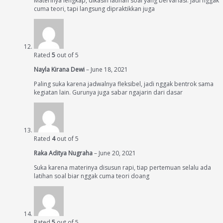
Materinya lengkap, dikasih latihan soal yang bervariasi. Jadi nggak
cuma teori, tapi langsung dipraktikkan juga
Rated
5
out of 5
Nayla Kirana Dewi
–
June 18, 2021
Paling suka karena jadwalnya fleksibel, jadi nggak bentrok sama
kegiatan lain. Gurunya juga sabar ngajarin dari dasar
Rated
4
out of 5
Raka Aditya Nugraha
–
June 20, 2021
Suka karena materinya disusun rapi, tiap pertemuan selalu ada
latihan soal biar nggak cuma teori doang
Rated
5
out of 5