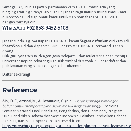
Semoga FAQ ini bisa jawab pertanyaan kamu! Kalau masih ada yang
bingung atau ingin tanya lebih lanjut, jangan ragu untuk hubungi kami. Kami
di KoncoSinau.id siap bantu kamu untuk siap menghadapi UTBK SNBT
dengan percaya diri!
WhatsApp +62 858-9452-5108
Jangan tunda lagi persiapan UTBK SNBT kamu!
Segera daftarkan diri kamu di
KoncoSinau.id
dan dapatkan Guru Les Privat UTBK SNBT terbaik di Tanah
Abang.
Pilih guru yang sesuai dengan gaya belajarmu dan mulai perjalanan menuju
universitas impian sekarang juga. Klik tombol di bawah ini untuk daftar dan
pilih layanan yang sesuai dengan kebutuhanmu!
Daftar Sekarang!
Reference
Aini, D. F., Arsanti, M., & Hasanudin, C.
(n.d.).
Peran lembaga bimbingan
belajar untuk mempersiapkan siswa masuk perguruan tinggi
. Prosiding
Seminar Nasional Hasil Penelitian, Pengabdian, dan Diseminasi, Program
Studi Pendidikan Bahasa dan Sastra Indonesia, Fakultas Pendidikan Bahasa
dan Seni, IKIP PGRI Bojonegoro. Retrieved from
https://prosiding.ikippgribojonegoro.ac.id/index.php/SNHPP/article/view/153