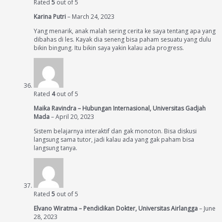
Rated
5
out of 5
Karina Putri
–
March 24, 2023
Yang menarik, anak malah sering cerita ke saya tentang apa yang
dibahas di les. Kayak dia seneng bisa paham sesuatu yang dulu
bikin bingung. Itu bikin saya yakin kalau ada progress.
Rated
4
out of 5
Maika Ravindra – Hubungan Internasional, Universitas Gadjah
Mada
–
April 20, 2023
Sistem belajarnya interaktif dan gak monoton. Bisa diskusi
langsung sama tutor, jadi kalau ada yang gak paham bisa
langsung tanya.
Rated
5
out of 5
Elvano Wiratma – Pendidikan Dokter, Universitas Airlangga
–
June
28, 2023