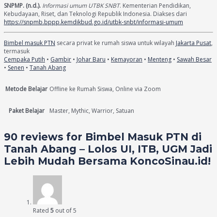
SNPMP. (n.d.).
Informasi umum UTBK SNBT
. Kementerian Pendidikan,
Kebudayaan, Riset, dan Teknologi Republik Indonesia. Diakses dari
https://snpmb.bppp.kemdikbud.go.id/utbk-snbt/informasi-umum
Bimbel masuk PTN
secara privat ke rumah siswa untuk wilayah
Jakarta Pusat
,
termasuk
Cempaka Putih
•
Gambir
•
Johar Baru
•
Kemayoran
•
Menteng
•
Sawah Besar
•
Senen
•
Tanah Abang
Metode Belajar
Offline ke Rumah Siswa, Online via Zoom
Paket Belajar
Master, Mythic, Warrior, Satuan
90 reviews for
Bimbel Masuk PTN di
Tanah Abang – Lolos UI, ITB, UGM Jadi
Lebih Mudah Bersama KoncoSinau.id!
Rated
5
out of 5