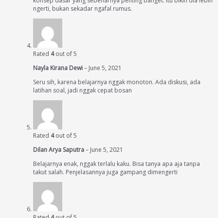
konsep dasar yang sebenarnya penting banget. Itu bikin dia lebih
ngerti, bukan sekadar ngafal rumus.
Rated
4
out of 5
Nayla Kirana Dewi
–
June 5, 2021
Seru sih, karena belajarnya nggak monoton. Ada diskusi, ada
latihan soal, jadi nggak cepat bosan
Rated
4
out of 5
Dilan Arya Saputra
–
June 5, 2021
Belajarnya enak, nggak terlalu kaku. Bisa tanya apa aja tanpa
takut salah. Penjelasannya juga gampang dimengerti
Rated
4
out of 5