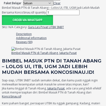
Paket Belajar
Clear
Bimbel Masuk PTN di Tanah Abang – Lolos UI, ITB, UGM Jadi Lebih Mudah
Bersama KoncoSinau.id! quantity
ORDER VIA WHATSAPP
SKU:
N/A
Category:
Guru Les Privat UTBK SNBT
Description
Additional information
Reviews (90)
Bimbel Masuk PTN di Tanah Abang, Jakarta Pusat
BIMBEL MASUK PTN DI TANAH ABANG
– LOLOS UI, ITB, UGM JADI LEBIH
MUDAH BERSAMA KONCOSINAU.ID!
Siap-siap, UTBK SNBT sudah semakin dekat, dan kamu pasti nggak ingin
melewatkan kesempatan untuk masuk ke universitas impian, kan?
Jika kamu tinggal di Tanah Abang,
Jakarta Pusat
, ada cara yang lebih efektif
untuk mempersiapkan diri: Bimbel Masuk PTN di Tanah Abang dari
KoncoSinau.id
!
Kami paham banget, persiapan UTBK itu nggak gampang. Kadang, materi