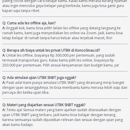
paling cocok dengan cara belajar kamu. Kalau kamu merasa kurang nyaman
atau ingin mencoba gaya belajar yang berbeda, kamu juga bisa ganti guru
kapan saja tanpa ribet.
Q: Cuma ada les offline aja, kan?
A:
Enggak kok, kamu bisa pilih! Selain les offline yang datang langsung ke
rumah kamu, kami juga menyediakan les online via Zoom. Jadi, kamu bisa
tetap belajar di rumah tanpa harus keluar atau terjebak macet, lho!
Q: Berapa sih biaya untuk les privat UTBK di KoncoSinau.id?
A:
Untuk les offline, biayanya Rp 300.000 per pertemuan, yang sudah
termasuk transportasi guru. Kalau kamu pilih les online, biayanya Rp
250.000 per pertemuan. Pilih sesuai kenyamanan dan budget kamu, ya!
Q: Ada simulasi ujian UTBK SNBT juga nggak?
A:
Pasti ada! Kami punya simulasi UTBK SNBT yang dirancang mirip banget
dengan ujian sesungguhnya. Ini bisa membantu kamu merasa lebih siap dan
percaya diri ketika ujian tiba.
Q: Materi yang diajarkan sesuai UTBK SNBT nggak?
A:
Tentu aja! Semua materi yang kami ajarkan sudah disesuaikan dengan
ujian UTBK SNBT yang terbaru. Jadi kamu bisa belajar dengan tenang,
karena semuanya sudah dipastikan relevan dan sesuai dengan ujian yang
akan kamu hadapi.