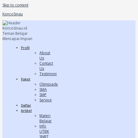
Skip to content
KoncoSinau
Profil
About
Us
Contact
Us
Testimoni
Paket
Olimpiade
SMA
SMP
Service
Daftar
Artikel
Materi
Belajar
Info
UTBK
SNBT