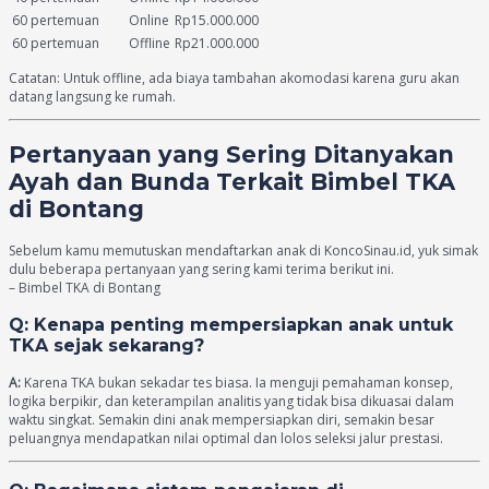
60 pertemuan
Online
Rp15.000.000
60 pertemuan
Offline
Rp21.000.000
Catatan: Untuk offline, ada biaya tambahan akomodasi karena guru akan
datang langsung ke rumah.
Pertanyaan yang Sering Ditanyakan
Ayah dan Bunda Terkait Bimbel TKA
di Bontang
Sebelum kamu memutuskan mendaftarkan anak di KoncoSinau.id, yuk simak
dulu beberapa pertanyaan yang sering kami terima berikut ini.
– Bimbel TKA di Bontang
Q: Kenapa penting mempersiapkan anak untuk
TKA sejak sekarang?
A:
Karena TKA bukan sekadar tes biasa. Ia menguji pemahaman konsep,
logika berpikir, dan keterampilan analitis yang tidak bisa dikuasai dalam
waktu singkat. Semakin dini anak mempersiapkan diri, semakin besar
peluangnya mendapatkan nilai optimal dan lolos seleksi jalur prestasi.