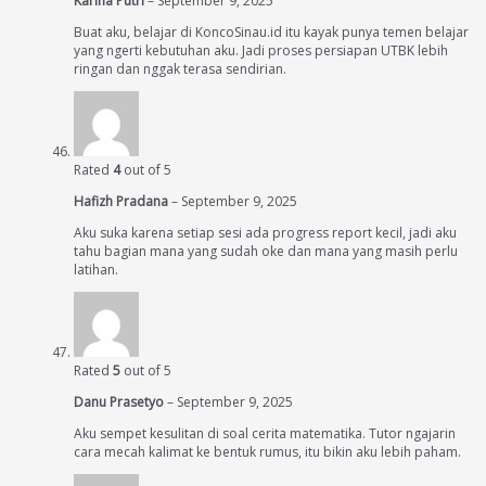
Karina Putri
–
September 9, 2025
Buat aku, belajar di KoncoSinau.id itu kayak punya temen belajar
yang ngerti kebutuhan aku. Jadi proses persiapan UTBK lebih
ringan dan nggak terasa sendirian.
Rated
4
out of 5
Hafizh Pradana
–
September 9, 2025
Aku suka karena setiap sesi ada progress report kecil, jadi aku
tahu bagian mana yang sudah oke dan mana yang masih perlu
latihan.
Rated
5
out of 5
Danu Prasetyo
–
September 9, 2025
Aku sempet kesulitan di soal cerita matematika. Tutor ngajarin
cara mecah kalimat ke bentuk rumus, itu bikin aku lebih paham.