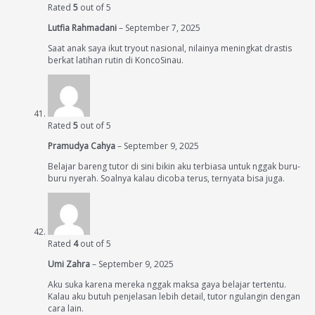
Rated
5
out of 5
Lutfia Rahmadani
–
September 7, 2025
Saat anak saya ikut tryout nasional, nilainya meningkat drastis
berkat latihan rutin di KoncoSinau.
Rated
5
out of 5
Pramudya Cahya
–
September 9, 2025
Belajar bareng tutor di sini bikin aku terbiasa untuk nggak buru-
buru nyerah. Soalnya kalau dicoba terus, ternyata bisa juga.
Rated
4
out of 5
Umi Zahra
–
September 9, 2025
Aku suka karena mereka nggak maksa gaya belajar tertentu.
Kalau aku butuh penjelasan lebih detail, tutor ngulangin dengan
cara lain.