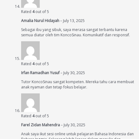
Rated
4
out of 5
Amalia Nurul Hidayah
–
July 13, 2025
Sebagai ibu yang sibuk, saya merasa sangat terbantu karena
semua diatur oleh tim KoncoSinau. Komunikatif dan responsif.
Rated
4
out of 5
Irfan Ramadhan Yusuf
–
July 30, 2025
Tutor KoncoSinau sangat kompeten. Mereka tahu cara membuat
anak nyaman dan tetap fokus belajar.
Rated
4
out of 5
Farel Zidan Mahendra
–
July 30, 2025
Anak saya ikut sesi online untuk pelajaran Bahasa Indonesia dan