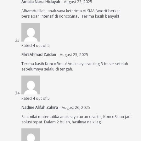
Amalia Nurul Hidayah
–
August 23, 2025
Alhamdulillah, anak saya keterima di SMA favorit berkat
persiapan intensif di KoncoSinau. Terima kasih banyak!
Rated
4
out of 5
Fikri Ahmad Zaidan
–
August 25, 2025
Terima kasih KoncoSinau! Anak saya ranking 3 besar setelah
sebelumnya selalu di tengah.
Rated
4
out of 5
Nadine Alifah Zahira
–
August 26, 2025
Saat nilai matematika anak saya turun drastis, KoncoSinau jadi
solusi tepat. Dalam 2 bulan, hasilnya naik lagi.