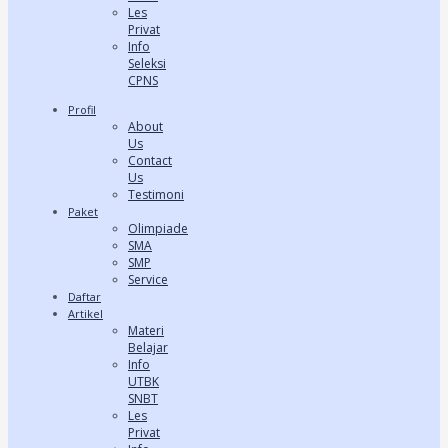
Les
Privat
Info
Seleksi
CPNS
Profil
About
Us
Contact
Us
Testimoni
Paket
Olimpiade
SMA
SMP
Service
Daftar
Artikel
Materi
Belajar
Info
UTBK
SNBT
Les
Privat