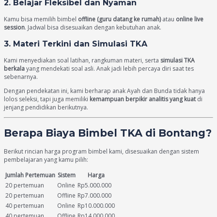
2.
Belajar Fleksibel dan Nyaman
Kamu bisa memilih bimbel
offline (guru datang ke rumah)
atau
online live
session
. Jadwal bisa disesuaikan dengan kebutuhan anak.
3.
Materi Terkini dan Simulasi TKA
Kami menyediakan soal latihan, rangkuman materi, serta
simulasi TKA
berkala
yang mendekati soal asli. Anak jadi lebih percaya diri saat tes
sebenarnya.
Dengan pendekatan ini, kami berharap anak Ayah dan Bunda tidak hanya
lolos seleksi, tapi juga memiliki
kemampuan berpikir analitis yang kuat
di
jenjang pendidikan berikutnya.
Berapa Biaya Bimbel TKA di Bontang?
Berikut rincian harga program bimbel kami, disesuaikan dengan sistem
pembelajaran yang kamu pilih:
Jumlah Pertemuan
Sistem
Harga
20 pertemuan
Online
Rp5.000.000
20 pertemuan
Offline
Rp7.000.000
40 pertemuan
Online
Rp10.000.000
40 pertemuan
Offline
Rp14.000.000