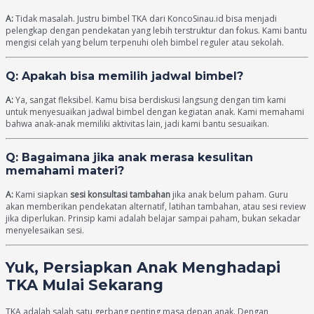
A:
Tidak masalah. Justru bimbel TKA dari KoncoSinau.id bisa menjadi
pelengkap dengan pendekatan yang lebih terstruktur dan fokus. Kami bantu
mengisi celah yang belum terpenuhi oleh bimbel reguler atau sekolah.
Q: Apakah bisa memilih jadwal bimbel?
A:
Ya, sangat fleksibel. Kamu bisa berdiskusi langsung dengan tim kami
untuk menyesuaikan jadwal bimbel dengan kegiatan anak. Kami memahami
bahwa anak-anak memiliki aktivitas lain, jadi kami bantu sesuaikan.
Q: Bagaimana jika anak merasa kesulitan
memahami materi?
A:
Kami siapkan
sesi konsultasi tambahan
jika anak belum paham. Guru
akan memberikan pendekatan alternatif, latihan tambahan, atau sesi review
jika diperlukan. Prinsip kami adalah belajar sampai paham, bukan sekadar
menyelesaikan sesi.
Yuk, Persiapkan Anak Menghadapi
TKA Mulai Sekarang
TKA adalah salah satu gerbang penting masa depan anak. Dengan