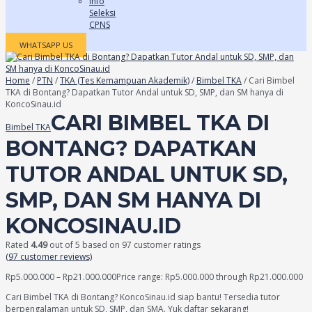
Info
Seleksi
CPNS
WHATSAPP US
Home
/
PTN
/
TKA (Tes Kemampuan Akademik)
/
Bimbel TKA
/ Cari Bimbel
TKA di Bontang? Dapatkan Tutor Andal untuk SD, SMP, dan SM hanya di
KoncoSinau.id
CARI BIMBEL TKA DI
Bimbel TKA
BONTANG? DAPATKAN
TUTOR ANDAL UNTUK SD,
SMP, DAN SM HANYA DI
KONCOSINAU.ID
Rated
4.49
out of 5 based on
97
customer ratings
(
97
customer reviews)
Rp
5.000.000
–
Rp
21.000.000
Price range: Rp5.000.000 through Rp21.000.000
Cari Bimbel TKA di Bontang? KoncoSinau.id siap bantu! Tersedia tutor
berpengalaman untuk SD, SMP, dan SMA. Yuk daftar sekarang!