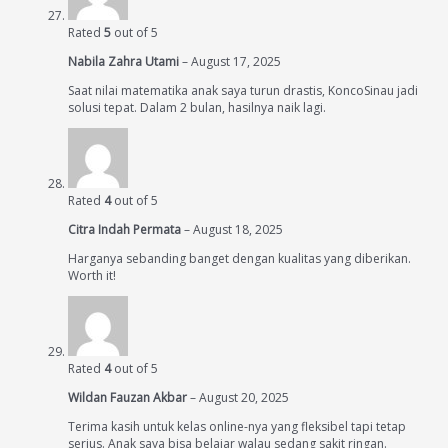
Rated
5
out of 5
Nabila Zahra Utami
–
August 17, 2025
Saat nilai matematika anak saya turun drastis, KoncoSinau jadi
solusi tepat. Dalam 2 bulan, hasilnya naik lagi.
Rated
4
out of 5
Citra Indah Permata
–
August 18, 2025
Harganya sebanding banget dengan kualitas yang diberikan.
Worth it!
Rated
4
out of 5
Wildan Fauzan Akbar
–
August 20, 2025
Terima kasih untuk kelas online-nya yang fleksibel tapi tetap
serius. Anak saya bisa belajar walau sedang sakit ringan.