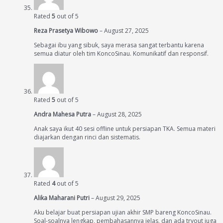
Rated
5
out of 5
Reza Prasetya Wibowo
–
August 27, 2025
Sebagai ibu yang sibuk, saya merasa sangat terbantu karena
semua diatur oleh tim KoncoSinau. Komunikatif dan responsif.
Rated
5
out of 5
Andra Mahesa Putra
–
August 28, 2025
Anak saya ikut 40 sesi offline untuk persiapan TKA. Semua materi
diajarkan dengan rinci dan sistematis.
Rated
4
out of 5
Alika Maharani Putri
–
August 29, 2025
Aku belajar buat persiapan ujian akhir SMP bareng KoncoSinau.
Soal-soalnya lengkap, pembahasannya jelas, dan ada tryout juga