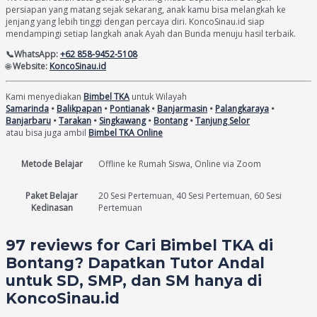
persiapan yang matang sejak sekarang, anak kamu bisa melangkah ke
jenjang yang lebih tinggi dengan percaya diri. KoncoSinau.id siap
mendampingi setiap langkah anak Ayah dan Bunda menuju hasil terbaik.
📞WhatsApp:
+62 858-9452-5108
🌐
Website:
KoncoSinau.id
Kami menyediakan
Bimbel TKA
untuk Wilayah
Samarinda
•
Balikpapan
•
Pontianak
•
Banjarmasin
•
Palangkaraya
•
Banjarbaru
•
Tarakan
•
Singkawang
•
Bontang
•
Tanjung Selor
atau bisa juga ambil
Bimbel TKA Online
Metode Belajar
Offline ke Rumah Siswa, Online via Zoom
Paket Belajar
20 Sesi Pertemuan, 40 Sesi Pertemuan, 60 Sesi
Kedinasan
Pertemuan
97 reviews for
Cari Bimbel TKA di
Bontang? Dapatkan Tutor Andal
untuk SD, SMP, dan SM hanya di
KoncoSinau.id