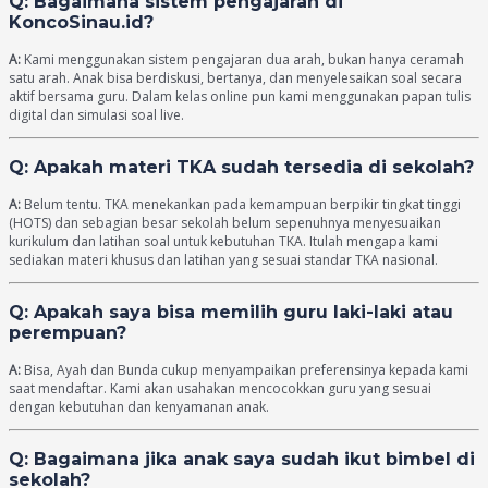
Q: Bagaimana sistem pengajaran di
KoncoSinau.id?
A:
Kami menggunakan sistem pengajaran dua arah, bukan hanya ceramah
satu arah. Anak bisa berdiskusi, bertanya, dan menyelesaikan soal secara
aktif bersama guru. Dalam kelas online pun kami menggunakan papan tulis
digital dan simulasi soal live.
Q: Apakah materi TKA sudah tersedia di sekolah?
A:
Belum tentu. TKA menekankan pada kemampuan berpikir tingkat tinggi
(HOTS) dan sebagian besar sekolah belum sepenuhnya menyesuaikan
kurikulum dan latihan soal untuk kebutuhan TKA. Itulah mengapa kami
sediakan materi khusus dan latihan yang sesuai standar TKA nasional.
Q: Apakah saya bisa memilih guru laki-laki atau
perempuan?
A:
Bisa, Ayah dan Bunda cukup menyampaikan preferensinya kepada kami
saat mendaftar. Kami akan usahakan mencocokkan guru yang sesuai
dengan kebutuhan dan kenyamanan anak.
Q: Bagaimana jika anak saya sudah ikut bimbel di
sekolah?