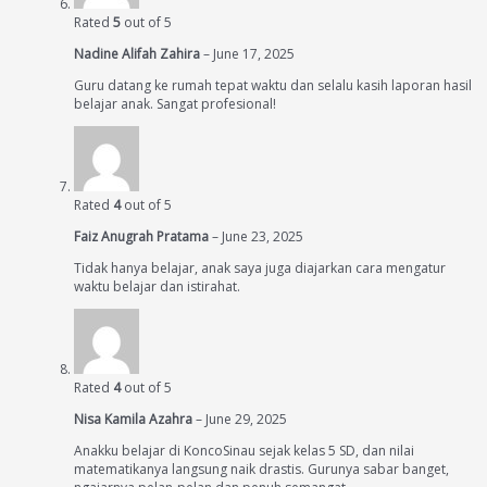
Rated
5
out of 5
Nadine Alifah Zahira
–
June 17, 2025
Guru datang ke rumah tepat waktu dan selalu kasih laporan hasil
belajar anak. Sangat profesional!
Rated
4
out of 5
Faiz Anugrah Pratama
–
June 23, 2025
Tidak hanya belajar, anak saya juga diajarkan cara mengatur
waktu belajar dan istirahat.
Rated
4
out of 5
Nisa Kamila Azahra
–
June 29, 2025
Anakku belajar di KoncoSinau sejak kelas 5 SD, dan nilai
matematikanya langsung naik drastis. Gurunya sabar banget,