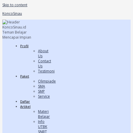
Skip to content
KoncoSinau
Profil
About
Us
Contact
Us
Testimoni
Paket
Olimpiade
SMA
SMP
Service
Daftar
Artikel
Materi
Belajar
Info
UTBK
SNBT