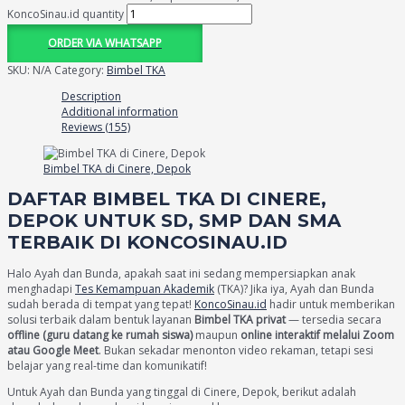
KoncoSinau.id quantity
ORDER VIA WHATSAPP
SKU:
N/A
Category:
Bimbel TKA
Description
Additional information
Reviews (155)
Bimbel TKA di Cinere, Depok
DAFTAR BIMBEL TKA DI CINERE,
DEPOK UNTUK SD, SMP DAN SMA
TERBAIK DI KONCOSINAU.ID
Halo Ayah dan Bunda, apakah saat ini sedang mempersiapkan anak
menghadapi
Tes Kemampuan Akademik
(TKA)? Jika iya, Ayah dan Bunda
sudah berada di tempat yang tepat!
KoncoSinau.id
hadir untuk memberikan
solusi terbaik dalam bentuk layanan
Bimbel TKA privat
— tersedia secara
offline (guru datang ke rumah siswa)
maupun
online interaktif melalui Zoom
atau Google Meet
. Bukan sekadar menonton video rekaman, tetapi sesi
belajar yang real-time dan komunikatif!
Untuk Ayah dan Bunda yang tinggal di Cinere, Depok, berikut adalah