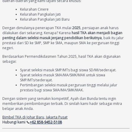
daerah-daerah yang kami layani secara khusus:
Kelurahan Cinere
Kelurahan Pangkalan Jati
Kelurahan Pangkalan Jati Baru
Dengan dimulainya penerapan TKA mulai
2025
, persiapan anak harus
dilakukan dari sekarang. Kenapa? Karena
hasil TKA akan menjadi bagian
penting dalam seleksi masuk jenjang pendidikan berikutnya
, baik itu jalur
prestasi dari SD ke SMP, SMP ke SMA, maupun SMA ke perguruan tinggi
negeri.
Berdasarkan Permendikdasmen Tahun 2025, hasil TKA akan digunakan
sebagai:
Syarat seleksi masuk SMP/MTs bagi siswa SD/MI/sederajat.
Syarat seleksi masuk SMA/MA/SMK/MAK untuk siswa
SMP/MTs/sederajat.
Pertimbangan seleksi masuk perguruan tinggi melalui jalur
prestasi bagi siswa SMA/MA/SMK/MAK.
Dengan sistem yang semakin kompetitif, Ayah dan Bunda tentu ingin
memberikan pembimbingan terbaik. Di sinilah kami hadir sebagai mitra
belajar anak Anda.
Bimbel TKA di Johar Baru, Jakarta Pusat
Hubungi kami 📞
+62 858-9452-5108