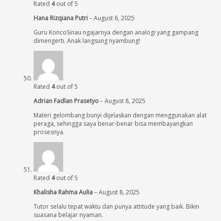
Rated
4
out of 5
Hana Rizqiana Putri
–
August 6, 2025
Guru KoncoSinau ngajarnya dengan analogi yang gampang
dimengerti. Anak langsung nyambung!
Rated
4
out of 5
Adrian Fadlan Prasetyo
–
August 8, 2025
Materi gelombang bunyi dijelaskan dengan menggunakan alat
peraga, sehingga saya benar-benar bisa membayangkan
prosesnya.
Rated
4
out of 5
Khalisha Rahma Aulia
–
August 8, 2025
Tutor selalu tepat waktu dan punya attitude yang baik. Bikin
suasana belajar nyaman.