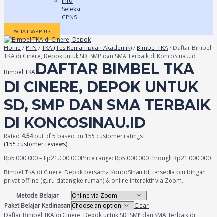
Info
Seleksi
CPNS
WHATSAPP US
Home
/
PTN
/
TKA (Tes Kemampuan Akademik)
/
Bimbel TKA
/ Daftar Bimbel
TKA di Cinere, Depok untuk SD, SMP dan SMA Terbaik di KoncoSinau.id
DAFTAR BIMBEL TKA
Bimbel TKA
DI CINERE, DEPOK UNTUK
SD, SMP DAN SMA TERBAIK
DI KONCOSINAU.ID
Rated
4.54
out of 5 based on
155
customer ratings
(
155
customer reviews)
Rp
5.000.000
–
Rp
21.000.000
Price range: Rp5.000.000 through Rp21.000.000
Bimbel TKA di Cinere, Depok bersama KoncoSinau.id, tersedia bimbingan
privat offline (guru datang ke rumah) & online interaktif via Zoom.
Metode Belajar
Paket Belajar Kedinasan
Clear
Daftar Bimbel TKA di Cinere, Depok untuk SD, SMP dan SMA Terbaik di