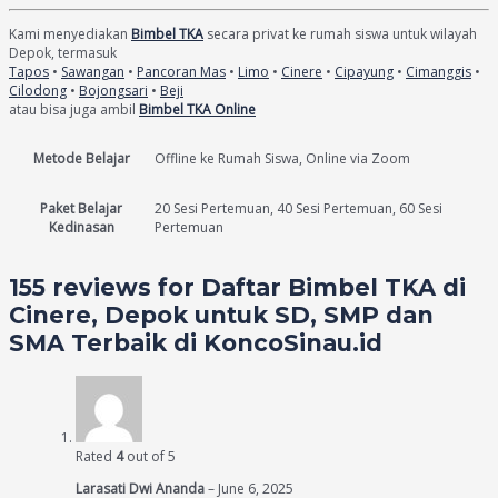
Kami menyediakan
Bimbel TKA
secara privat ke rumah siswa untuk wilayah
Depok, termasuk
Tapos
•
Sawangan
•
Pancoran Mas
•
Limo
•
Cinere
•
Cipayung
•
Cimanggis
•
Cilodong
•
Bojongsari
•
Beji
atau bisa juga ambil
Bimbel TKA Online
Metode Belajar
Offline ke Rumah Siswa, Online via Zoom
Paket Belajar
20 Sesi Pertemuan, 40 Sesi Pertemuan, 60 Sesi
Kedinasan
Pertemuan
155 reviews for
Daftar Bimbel TKA di
Cinere, Depok untuk SD, SMP dan
SMA Terbaik di KoncoSinau.id
Rated
4
out of 5
Larasati Dwi Ananda
–
June 6, 2025