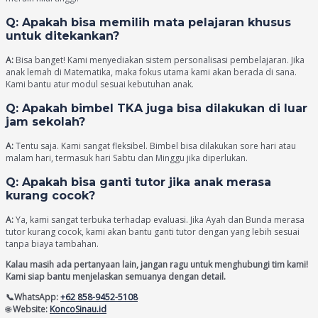
Q: Apakah bisa memilih mata pelajaran khusus
untuk ditekankan?
A:
Bisa banget! Kami menyediakan sistem personalisasi pembelajaran. Jika
anak lemah di Matematika, maka fokus utama kami akan berada di sana.
Kami bantu atur modul sesuai kebutuhan anak.
Q: Apakah bimbel TKA juga bisa dilakukan di luar
jam sekolah?
A:
Tentu saja. Kami sangat fleksibel. Bimbel bisa dilakukan sore hari atau
malam hari, termasuk hari Sabtu dan Minggu jika diperlukan.
Q: Apakah bisa ganti tutor jika anak merasa
kurang cocok?
A:
Ya, kami sangat terbuka terhadap evaluasi. Jika Ayah dan Bunda merasa
tutor kurang cocok, kami akan bantu ganti tutor dengan yang lebih sesuai
tanpa biaya tambahan.
Kalau masih ada pertanyaan lain, jangan ragu untuk menghubungi tim kami!
Kami siap bantu menjelaskan semuanya dengan detail.
📞WhatsApp:
+62 858-9452-5108
🌐
Website:
KoncoSinau.id