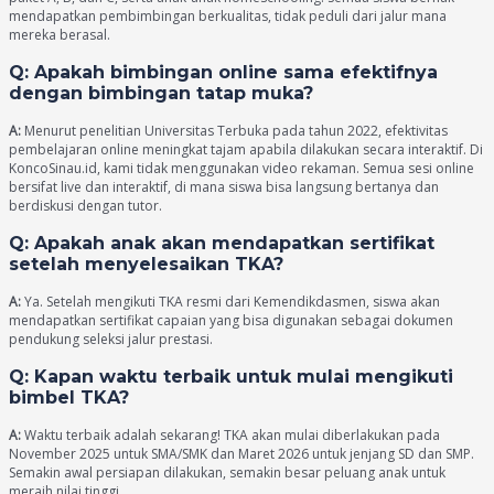
mendapatkan pembimbingan berkualitas, tidak peduli dari jalur mana
mereka berasal.
Q: Apakah bimbingan online sama efektifnya
dengan bimbingan tatap muka?
A:
Menurut penelitian Universitas Terbuka pada tahun 2022, efektivitas
pembelajaran online meningkat tajam apabila dilakukan secara interaktif. Di
KoncoSinau.id, kami tidak menggunakan video rekaman. Semua sesi online
bersifat live dan interaktif, di mana siswa bisa langsung bertanya dan
berdiskusi dengan tutor.
Q: Apakah anak akan mendapatkan sertifikat
setelah menyelesaikan TKA?
A:
Ya. Setelah mengikuti TKA resmi dari Kemendikdasmen, siswa akan
mendapatkan sertifikat capaian yang bisa digunakan sebagai dokumen
pendukung seleksi jalur prestasi.
Q: Kapan waktu terbaik untuk mulai mengikuti
bimbel TKA?
A:
Waktu terbaik adalah sekarang! TKA akan mulai diberlakukan pada
November 2025 untuk SMA/SMK dan Maret 2026 untuk jenjang SD dan SMP.
Semakin awal persiapan dilakukan, semakin besar peluang anak untuk
meraih nilai tinggi.