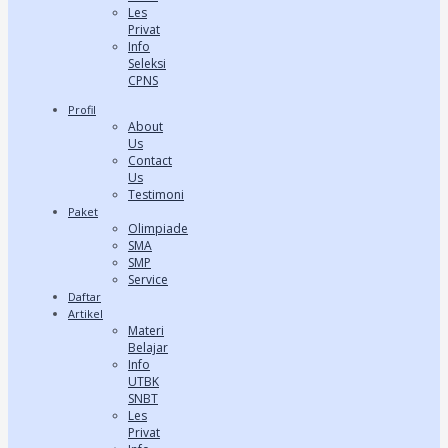
Les
Privat
Info
Seleksi
CPNS
Profil
About
Us
Contact
Us
Testimoni
Paket
Olimpiade
SMA
SMP
Service
Daftar
Artikel
Materi
Belajar
Info
UTBK
SNBT
Les
Privat