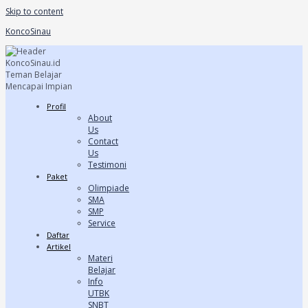
Skip to content
KoncoSinau
Profil
About
Us
Contact
Us
Testimoni
Paket
Olimpiade
SMA
SMP
Service
Daftar
Artikel
Materi
Belajar
Info
UTBK
SNBT