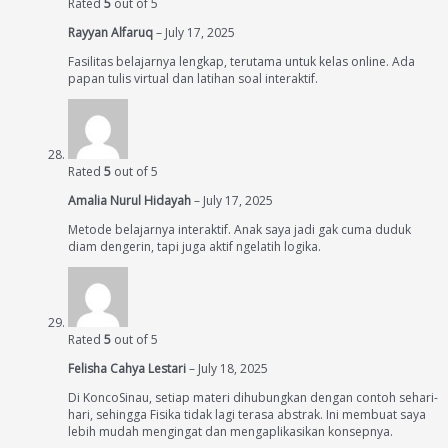
Rated
5
out of 5
Rayyan Alfaruq
–
July 17, 2025
Fasilitas belajarnya lengkap, terutama untuk kelas online. Ada
papan tulis virtual dan latihan soal interaktif.
Rated
5
out of 5
Amalia Nurul Hidayah
–
July 17, 2025
Metode belajarnya interaktif. Anak saya jadi gak cuma duduk
diam dengerin, tapi juga aktif ngelatih logika.
Rated
5
out of 5
Felisha Cahya Lestari
–
July 18, 2025
Di KoncoSinau, setiap materi dihubungkan dengan contoh sehari-
hari, sehingga Fisika tidak lagi terasa abstrak. Ini membuat saya
lebih mudah mengingat dan mengaplikasikan konsepnya.