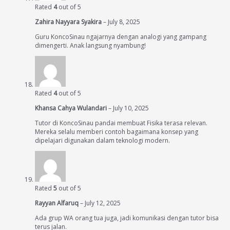
Rated
4
out of 5
Zahira Nayyara Syakira
–
July 8, 2025
Guru KoncoSinau ngajarnya dengan analogi yang gampang
dimengerti. Anak langsung nyambung!
Rated
4
out of 5
Khansa Cahya Wulandari
–
July 10, 2025
Tutor di KoncoSinau pandai membuat Fisika terasa relevan.
Mereka selalu memberi contoh bagaimana konsep yang
dipelajari digunakan dalam teknologi modern.
Rated
5
out of 5
Rayyan Alfaruq
–
July 12, 2025
Ada grup WA orang tua juga, jadi komunikasi dengan tutor bisa
terus jalan.