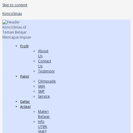
Skip to content
KoncoSinau
Profil
About
Us
Contact
Us
Testimoni
Paket
Olimpiade
SMA
SMP
Service
Daftar
Artikel
Materi
Belajar
Info
UTBK
SNBT