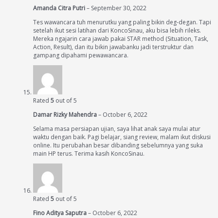
Amanda Citra Putri
–
September 30, 2022
Tes wawancara tuh menurutku yang paling bikin deg-degan. Tapi
setelah ikut sesi latihan dari KoncoSinau, aku bisa lebih rileks.
Mereka ngajarin cara jawab pakai STAR method (Situation, Task,
Action, Result), dan itu bikin jawabanku jadi terstruktur dan
gampang dipahami pewawancara.
Rated
5
out of 5
Damar Rizky Mahendra
–
October 6, 2022
Selama masa persiapan ujian, saya lihat anak saya mulai atur
waktu dengan baik. Pagi belajar, siang review, malam ikut diskusi
online. Itu perubahan besar dibanding sebelumnya yang suka
main HP terus. Terima kasih KoncoSinau.
Rated
5
out of 5
Fino Aditya Saputra
–
October 6, 2022