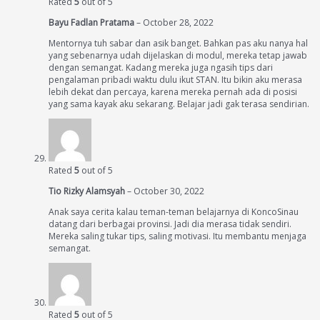
Rated
5
out of 5
Bayu Fadlan Pratama
–
October 28, 2022
Mentornya tuh sabar dan asik banget. Bahkan pas aku nanya hal
yang sebenarnya udah dijelaskan di modul, mereka tetap jawab
dengan semangat. Kadang mereka juga ngasih tips dari
pengalaman pribadi waktu dulu ikut STAN. Itu bikin aku merasa
lebih dekat dan percaya, karena mereka pernah ada di posisi
yang sama kayak aku sekarang. Belajar jadi gak terasa sendirian.
Rated
5
out of 5
Tio Rizky Alamsyah
–
October 30, 2022
Anak saya cerita kalau teman-teman belajarnya di KoncoSinau
datang dari berbagai provinsi. Jadi dia merasa tidak sendiri.
Mereka saling tukar tips, saling motivasi. Itu membantu menjaga
semangat.
Rated
5
out of 5