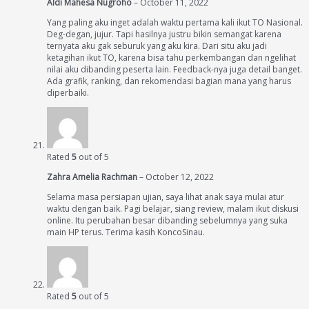
Aldi Mahesa Nugroho
–
October 11, 2022
Yang paling aku inget adalah waktu pertama kali ikut TO Nasional.
Deg-degan, jujur. Tapi hasilnya justru bikin semangat karena
ternyata aku gak seburuk yang aku kira. Dari situ aku jadi
ketagihan ikut TO, karena bisa tahu perkembangan dan ngelihat
nilai aku dibanding peserta lain. Feedback-nya juga detail banget.
Ada grafik, ranking, dan rekomendasi bagian mana yang harus
diperbaiki.
Rated
5
out of 5
Zahra Amelia Rachman
–
October 12, 2022
Selama masa persiapan ujian, saya lihat anak saya mulai atur
waktu dengan baik. Pagi belajar, siang review, malam ikut diskusi
online. Itu perubahan besar dibanding sebelumnya yang suka
main HP terus. Terima kasih KoncoSinau.
Rated
5
out of 5