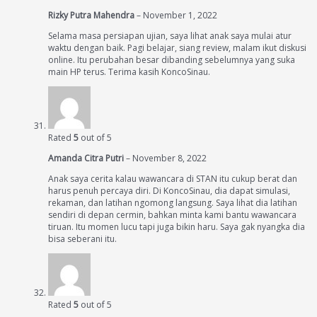
Rizky Putra Mahendra
–
November 1, 2022
Selama masa persiapan ujian, saya lihat anak saya mulai atur
waktu dengan baik. Pagi belajar, siang review, malam ikut diskusi
online. Itu perubahan besar dibanding sebelumnya yang suka
main HP terus. Terima kasih KoncoSinau.
Rated
5
out of 5
Amanda Citra Putri
–
November 8, 2022
Anak saya cerita kalau wawancara di STAN itu cukup berat dan
harus penuh percaya diri. Di KoncoSinau, dia dapat simulasi,
rekaman, dan latihan ngomong langsung. Saya lihat dia latihan
sendiri di depan cermin, bahkan minta kami bantu wawancara
tiruan. Itu momen lucu tapi juga bikin haru. Saya gak nyangka dia
bisa seberani itu.
Rated
5
out of 5