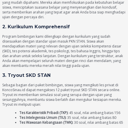
yang mudah dipahami. Mereka akan memfokuskan pada kebutuhan belajar
siswa, menciptakan suasana belajar yang menyenangkan dan kondusif,
serta memberikan arahan yang tepat agar anak Anda bisa siap menghadapi
ujian dengan percaya diri.
2. Kurikulum Komprehensif
Program bimbingan kami dilengkapi dengan kurikulum yang sudah
disesuaikan dengan standar ujian masuk PKN STAN. Siswa akan
mendapatkan materi yang relevan dengan ujian seleksi kompetensi dasar
(SKD), tes potensi akademik, tes psikologi, tes bahasa Inggris, hingga tips
dan arahan untuk seleksi lanjutan. Dengan kurikulum yang terstruktur, anak
Anda akan mempelajari seluruh materi dengan rinci dan mendalam, yang
akan membantu mereka meraih nilai tinggi pada ujian.
3. Tryout SKD STAN
Sebagai bagian dari paket bimbingan, siswa yang mengikuti les privat di
KoncoSinau.id dapat mengakses 12 paket tryout SKD STAN secara online.
Tryout ini memberikan simulasi soal yang serupa dengan ujian yang
sesungguhnya, membantu siswa berlatih dan mengukur kesiapan mereka.
Tryout ini meliputi ujian:
Tes Karakteristik Pribadi (TKP):
45 soal, nilai ambang batas 156
Tes Intelegensia Umum (TIU):
35 soal, nilai ambang batas 80
Tes Wawasan Kebangsaan (TWK):
30 soal, nilai ambang batas 65