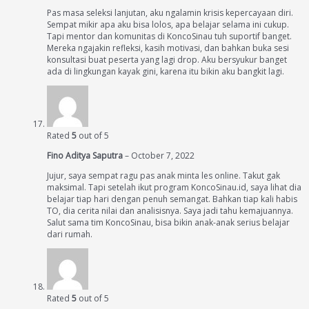
Pas masa seleksi lanjutan, aku ngalamin krisis kepercayaan diri.
Sempat mikir apa aku bisa lolos, apa belajar selama ini cukup.
Tapi mentor dan komunitas di KoncoSinau tuh suportif banget.
Mereka ngajakin refleksi, kasih motivasi, dan bahkan buka sesi
konsultasi buat peserta yang lagi drop. Aku bersyukur banget
ada di lingkungan kayak gini, karena itu bikin aku bangkit lagi.
Rated
5
out of 5
Fino Aditya Saputra
–
October 7, 2022
Jujur, saya sempat ragu pas anak minta les online. Takut gak
maksimal. Tapi setelah ikut program KoncoSinau.id, saya lihat dia
belajar tiap hari dengan penuh semangat. Bahkan tiap kali habis
TO, dia cerita nilai dan analisisnya. Saya jadi tahu kemajuannya.
Salut sama tim KoncoSinau, bisa bikin anak-anak serius belajar
dari rumah.
Rated
5
out of 5