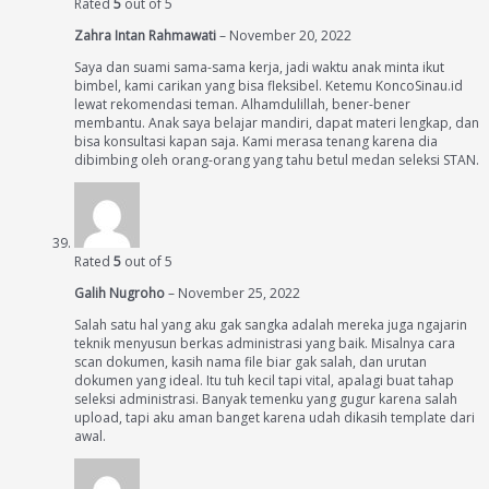
Rated
5
out of 5
Zahra Intan Rahmawati
–
November 20, 2022
Saya dan suami sama-sama kerja, jadi waktu anak minta ikut
bimbel, kami carikan yang bisa fleksibel. Ketemu KoncoSinau.id
lewat rekomendasi teman. Alhamdulillah, bener-bener
membantu. Anak saya belajar mandiri, dapat materi lengkap, dan
bisa konsultasi kapan saja. Kami merasa tenang karena dia
dibimbing oleh orang-orang yang tahu betul medan seleksi STAN.
Rated
5
out of 5
Galih Nugroho
–
November 25, 2022
Salah satu hal yang aku gak sangka adalah mereka juga ngajarin
teknik menyusun berkas administrasi yang baik. Misalnya cara
scan dokumen, kasih nama file biar gak salah, dan urutan
dokumen yang ideal. Itu tuh kecil tapi vital, apalagi buat tahap
seleksi administrasi. Banyak temenku yang gugur karena salah
upload, tapi aku aman banget karena udah dikasih template dari
awal.