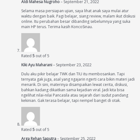
Aldi Mahesa Nugroho
–
September 21, 2022
Selama masa persiapan ujian, saya lihat anak saya mulai atur
waktu dengan baik. Pagi belajar, siang review, malam ikut diskusi
online. Itu perubahan besar dibanding sebelumnya yang suka
main HP terus. Terima kasih KoncoSinau.
Rated
5
out of 5
Kiki Ayu Maharani
–
September 23, 2022
Dulu aku pikir belajar TWK dan TIU itu membosankan. Tapi
ternyata gak juga, asal yang ngajarin ngerti cara bikin materi jadi
menarik. Di sini, materinya disampaikan lewat cerita, diskusi,
bahkan kadang dikaitkan sama kejadian viral. Jadi kita bisa
ngelihat nilai-nilai Pancasila atau sejarah dari sudut pandang
kekinian. Gak terasa belajar, tapi nempel banget di otak.
Rated
5
out of 5
Arga Rehan Saputra
–
September 25, 2022