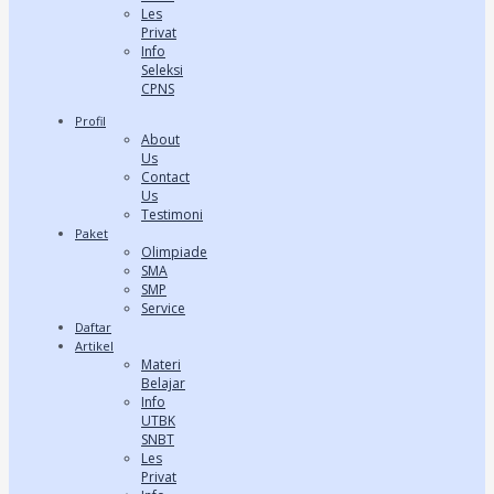
Les
Privat
Info
Seleksi
CPNS
Profil
About
Us
Contact
Us
Testimoni
Paket
Olimpiade
SMA
SMP
Service
Daftar
Artikel
Materi
Belajar
Info
UTBK
SNBT
Les
Privat