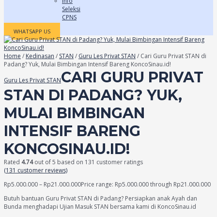
Info
Seleksi
CPNS
WHATSAPP US
Home
/
Kedinasan
/
STAN
/
Guru Les Privat STAN
/ Cari Guru Privat STAN di
Padang? Yuk, Mulai Bimbingan Intensif Bareng KoncoSinau.id!
CARI GURU PRIVAT
Guru Les Privat STAN
STAN DI PADANG? YUK,
MULAI BIMBINGAN
INTENSIF BARENG
KONCOSINAU.ID!
Rated
4.74
out of 5 based on
131
customer ratings
(
131
customer reviews)
Rp
5.000.000
–
Rp
21.000.000
Price range: Rp5.000.000 through Rp21.000.000
Butuh bantuan Guru Privat STAN di Padang? Persiapkan anak Ayah dan
Bunda menghadapi Ujian Masuk STAN bersama kami di KoncoSinau.id