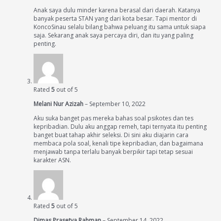
Anak saya dulu minder karena berasal dari daerah. Katanya
banyak peserta STAN yang dari kota besar. Tapi mentor di
KoncoSinau selalu bilang bahwa peluang itu sama untuk siapa
saja. Sekarang anak saya percaya diri, dan itu yang paling
penting.
Rated
5
out of 5
Melani Nur Azizah
–
September 10, 2022
Aku suka banget pas mereka bahas soal psikotes dan tes
kepribadian. Dulu aku anggap remeh, tapi ternyata itu penting
banget buat tahap akhir seleksi. Di sini aku diajarin cara
membaca pola soal, kenali tipe kepribadian, dan bagaimana
menjawab tanpa terlalu banyak berpikir tapi tetap sesuai
karakter ASN.
Rated
5
out of 5
Dimas Prasetya Rahman
–
September 14, 2022