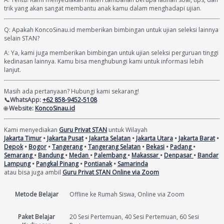
trik yang akan sangat membantu anak kamu dalam menghadapi ujian.
Q: Apakah KoncoSinau.id memberikan bimbingan untuk ujian seleksi lainnya
selain STAN?
A: Ya, kami juga memberikan bimbingan untuk ujian seleksi perguruan tinggi
kedinasan lainnya. Kamu bisa menghubungi kami untuk informasi lebih
lanjut.
Masih ada pertanyaan? Hubungi kami sekarang!
📞WhatsApp:
+62 858-9452-5108
🌐
Website:
KoncoSinau.id
Kami menyediakan
Guru Privat STAN
untuk Wilayah
Jakarta Timur
•
Jakarta Pusat
•
Jakarta Selatan
•
Jakarta Utara
•
Jakarta Barat
•
Depok
•
Bogor
•
Tangerang
•
Tangerang Selatan
•
Bekasi
•
Padang
•
Semarang
•
Bandung
•
Medan
•
Palembang
•
Makassar
•
Denpasar
•
Bandar
Lampung
•
Pangkal Pinang
•
Pontianak
•
Samarinda
atau bisa juga ambil
Guru Privat STAN Online via Zoom
Metode Belajar
Offline ke Rumah Siswa, Online via Zoom
Paket Belajar
20 Sesi Pertemuan, 40 Sesi Pertemuan, 60 Sesi