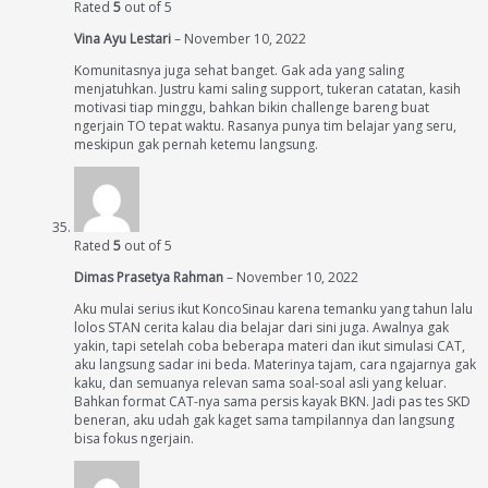
Rated
5
out of 5
Vina Ayu Lestari
–
November 10, 2022
Komunitasnya juga sehat banget. Gak ada yang saling
menjatuhkan. Justru kami saling support, tukeran catatan, kasih
motivasi tiap minggu, bahkan bikin challenge bareng buat
ngerjain TO tepat waktu. Rasanya punya tim belajar yang seru,
meskipun gak pernah ketemu langsung.
Rated
5
out of 5
Dimas Prasetya Rahman
–
November 10, 2022
Aku mulai serius ikut KoncoSinau karena temanku yang tahun lalu
lolos STAN cerita kalau dia belajar dari sini juga. Awalnya gak
yakin, tapi setelah coba beberapa materi dan ikut simulasi CAT,
aku langsung sadar ini beda. Materinya tajam, cara ngajarnya gak
kaku, dan semuanya relevan sama soal-soal asli yang keluar.
Bahkan format CAT-nya sama persis kayak BKN. Jadi pas tes SKD
beneran, aku udah gak kaget sama tampilannya dan langsung
bisa fokus ngerjain.