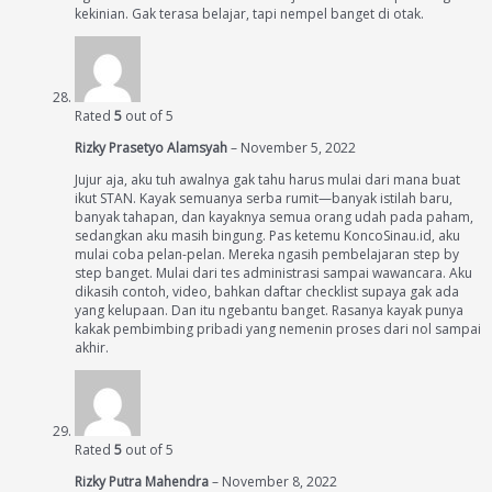
kekinian. Gak terasa belajar, tapi nempel banget di otak.
Rated
5
out of 5
Rizky Prasetyo Alamsyah
–
November 5, 2022
Jujur aja, aku tuh awalnya gak tahu harus mulai dari mana buat
ikut STAN. Kayak semuanya serba rumit—banyak istilah baru,
banyak tahapan, dan kayaknya semua orang udah pada paham,
sedangkan aku masih bingung. Pas ketemu KoncoSinau.id, aku
mulai coba pelan-pelan. Mereka ngasih pembelajaran step by
step banget. Mulai dari tes administrasi sampai wawancara. Aku
dikasih contoh, video, bahkan daftar checklist supaya gak ada
yang kelupaan. Dan itu ngebantu banget. Rasanya kayak punya
kakak pembimbing pribadi yang nemenin proses dari nol sampai
akhir.
Rated
5
out of 5
Rizky Putra Mahendra
–
November 8, 2022