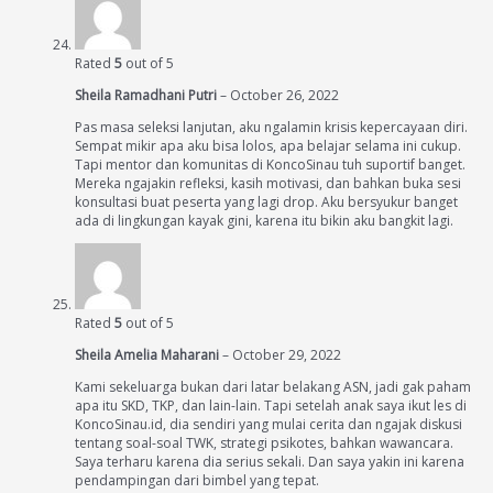
Rated
5
out of 5
Sheila Ramadhani Putri
–
October 26, 2022
Pas masa seleksi lanjutan, aku ngalamin krisis kepercayaan diri.
Sempat mikir apa aku bisa lolos, apa belajar selama ini cukup.
Tapi mentor dan komunitas di KoncoSinau tuh suportif banget.
Mereka ngajakin refleksi, kasih motivasi, dan bahkan buka sesi
konsultasi buat peserta yang lagi drop. Aku bersyukur banget
ada di lingkungan kayak gini, karena itu bikin aku bangkit lagi.
Rated
5
out of 5
Sheila Amelia Maharani
–
October 29, 2022
Kami sekeluarga bukan dari latar belakang ASN, jadi gak paham
apa itu SKD, TKP, dan lain-lain. Tapi setelah anak saya ikut les di
KoncoSinau.id, dia sendiri yang mulai cerita dan ngajak diskusi
tentang soal-soal TWK, strategi psikotes, bahkan wawancara.
Saya terharu karena dia serius sekali. Dan saya yakin ini karena
pendampingan dari bimbel yang tepat.