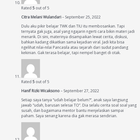
Rated
5
out of 5
Citra Melani Wulandari
–
September 25, 2022
Dulu aku pikir belajar TWK dan TIU itu membosankan. Tapi
ternyata gak juga, asal yang ngajarin ngerti cara bikin materi jadi
menarik. Di sini, materinya disampaikan lewat cerita, diskusi,
bahkan kadang dikaitkan sama kejadian viral. Jadi kita bisa
ngelihat nilai-nilai Pancasila atau sejarah dari sudut pandang
kekinian. Gak terasa belajar, tapi nempel banget di otak.
Rated
5
out of 5
Hanif Rizki Wicaksono
–
September 27, 2022
Setiap saya tanya “udah belajar belum?”, anak saya langsung
jawab “udah, barusan selesai TO”. Dia selalu cerita soal soal yang
susah, dan bagaimana mentor bantu menjelaskan sampai
paham. Saya senang karena dia gak merasa sendirian.