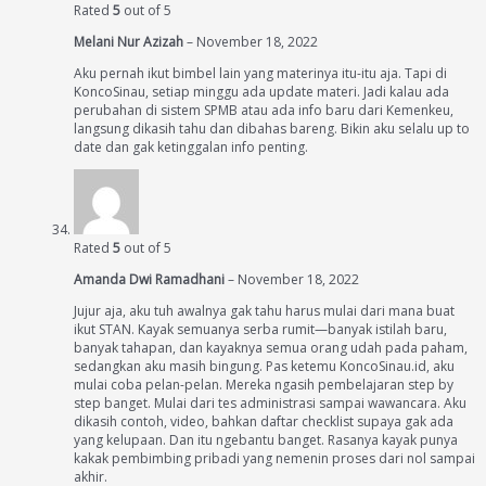
Rated
5
out of 5
Melani Nur Azizah
–
November 18, 2022
Aku pernah ikut bimbel lain yang materinya itu-itu aja. Tapi di
KoncoSinau, setiap minggu ada update materi. Jadi kalau ada
perubahan di sistem SPMB atau ada info baru dari Kemenkeu,
langsung dikasih tahu dan dibahas bareng. Bikin aku selalu up to
date dan gak ketinggalan info penting.
Rated
5
out of 5
Amanda Dwi Ramadhani
–
November 18, 2022
Jujur aja, aku tuh awalnya gak tahu harus mulai dari mana buat
ikut STAN. Kayak semuanya serba rumit—banyak istilah baru,
banyak tahapan, dan kayaknya semua orang udah pada paham,
sedangkan aku masih bingung. Pas ketemu KoncoSinau.id, aku
mulai coba pelan-pelan. Mereka ngasih pembelajaran step by
step banget. Mulai dari tes administrasi sampai wawancara. Aku
dikasih contoh, video, bahkan daftar checklist supaya gak ada
yang kelupaan. Dan itu ngebantu banget. Rasanya kayak punya
kakak pembimbing pribadi yang nemenin proses dari nol sampai
akhir.