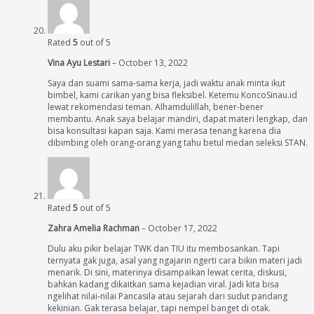
Rated
5
out of 5
Vina Ayu Lestari
–
October 13, 2022
Saya dan suami sama-sama kerja, jadi waktu anak minta ikut
bimbel, kami carikan yang bisa fleksibel. Ketemu KoncoSinau.id
lewat rekomendasi teman. Alhamdulillah, bener-bener
membantu. Anak saya belajar mandiri, dapat materi lengkap, dan
bisa konsultasi kapan saja. Kami merasa tenang karena dia
dibimbing oleh orang-orang yang tahu betul medan seleksi STAN.
Rated
5
out of 5
Zahra Amelia Rachman
–
October 17, 2022
Dulu aku pikir belajar TWK dan TIU itu membosankan. Tapi
ternyata gak juga, asal yang ngajarin ngerti cara bikin materi jadi
menarik. Di sini, materinya disampaikan lewat cerita, diskusi,
bahkan kadang dikaitkan sama kejadian viral. Jadi kita bisa
ngelihat nilai-nilai Pancasila atau sejarah dari sudut pandang
kekinian. Gak terasa belajar, tapi nempel banget di otak.