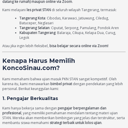
datang ke rumah) maupun online via Zoom
.
Kami melayani
les privat STAN
di seluruh wilayah Tangerang, termasuk:
Tangerang Kota
: Cibodas, Karawaci, Jatiuwung, Ciledug,
Batuceper, Neglasari
Tangerang Selatan
: Ciputat, Serpong, Pamulang, Pondok Aren
Kabupaten Tangerang
: Balaraja, Cikupa, Kelapa Dua, Curug,
Legok
Atau jika ingin lebih fleksibel,
bisa belajar secara online via Zoom!
Kenapa Harus Memilih
KoncoSinau.com?
Kami memahami bahwa ujian masuk PKN STAN sangat kompetitif. Oleh
karena itu, kami menawarkan
bimbel privat
dengan pendekatan yang lebih
personal. Berikut keunggulan kami:
1. Pengajar Berkualitas
Kami hanya bekerja sama dengan
pengajar berpengalaman dan
profesional
, yang memiliki pemahaman mendalam tentang materi ujian
STAN. Mereka akan memberikan bimbingan yang jelas dan terstruktur, serta
membantu siswa memahami
strategi terbaik untuk lolos ujian
.