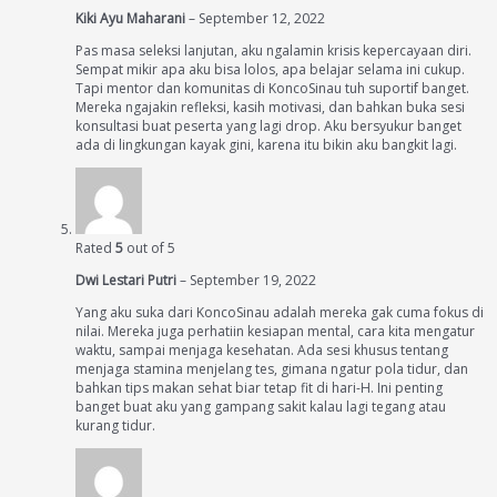
Kiki Ayu Maharani
–
September 12, 2022
Pas masa seleksi lanjutan, aku ngalamin krisis kepercayaan diri.
Sempat mikir apa aku bisa lolos, apa belajar selama ini cukup.
Tapi mentor dan komunitas di KoncoSinau tuh suportif banget.
Mereka ngajakin refleksi, kasih motivasi, dan bahkan buka sesi
konsultasi buat peserta yang lagi drop. Aku bersyukur banget
ada di lingkungan kayak gini, karena itu bikin aku bangkit lagi.
Rated
5
out of 5
Dwi Lestari Putri
–
September 19, 2022
Yang aku suka dari KoncoSinau adalah mereka gak cuma fokus di
nilai. Mereka juga perhatiin kesiapan mental, cara kita mengatur
waktu, sampai menjaga kesehatan. Ada sesi khusus tentang
menjaga stamina menjelang tes, gimana ngatur pola tidur, dan
bahkan tips makan sehat biar tetap fit di hari-H. Ini penting
banget buat aku yang gampang sakit kalau lagi tegang atau
kurang tidur.