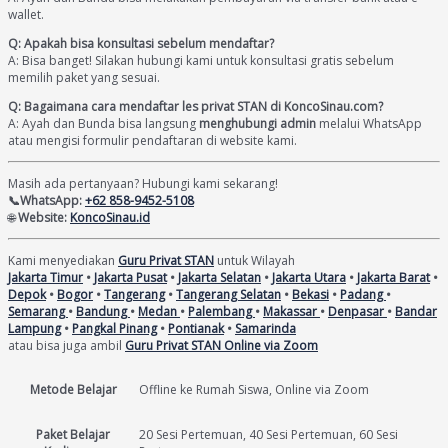
wallet.
Q: Apakah bisa konsultasi sebelum mendaftar?
A: Bisa banget! Silakan hubungi kami untuk konsultasi gratis sebelum
memilih paket yang sesuai.
Q: Bagaimana cara mendaftar les privat STAN di KoncoSinau.com?
A: Ayah dan Bunda bisa langsung
menghubungi admin
melalui WhatsApp
atau mengisi formulir pendaftaran di website kami.
Masih ada pertanyaan? Hubungi kami sekarang!
📞WhatsApp:
+62 858-9452-5108
🌐
Website:
KoncoSinau.id
Kami menyediakan
Guru Privat STAN
untuk Wilayah
Jakarta Timur
•
Jakarta Pusat
•
Jakarta Selatan
•
Jakarta Utara
•
Jakarta Barat
•
Depok
•
Bogor
•
Tangerang
•
Tangerang Selatan
•
Bekasi
•
Padang
•
Semarang
•
Bandung
•
Medan
•
Palembang
•
Makassar
•
Denpasar
•
Bandar
Lampung
•
Pangkal Pinang
•
Pontianak
•
Samarinda
atau bisa juga ambil
Guru Privat STAN Online via Zoom
Metode Belajar
Offline ke Rumah Siswa, Online via Zoom
Paket Belajar
20 Sesi Pertemuan, 40 Sesi Pertemuan, 60 Sesi