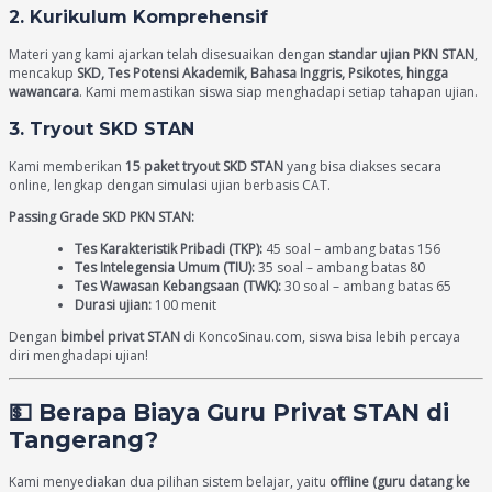
2. Kurikulum Komprehensif
Materi yang kami ajarkan telah disesuaikan dengan
standar ujian PKN STAN
,
mencakup
SKD, Tes Potensi Akademik, Bahasa Inggris, Psikotes, hingga
wawancara
. Kami memastikan siswa siap menghadapi setiap tahapan ujian.
3. Tryout SKD STAN
Kami memberikan
15 paket tryout SKD STAN
yang bisa diakses secara
online, lengkap dengan simulasi ujian berbasis CAT.
Passing Grade SKD PKN STAN:
Tes Karakteristik Pribadi (TKP):
45 soal – ambang batas 156
Tes Intelegensia Umum (TIU):
35 soal – ambang batas 80
Tes Wawasan Kebangsaan (TWK):
30 soal – ambang batas 65
Durasi ujian:
100 menit
Dengan
bimbel privat STAN
di KoncoSinau.com, siswa bisa lebih percaya
diri menghadapi ujian!
💵 Berapa Biaya Guru Privat STAN di
Tangerang?
Kami menyediakan dua pilihan sistem belajar, yaitu
offline (guru datang ke