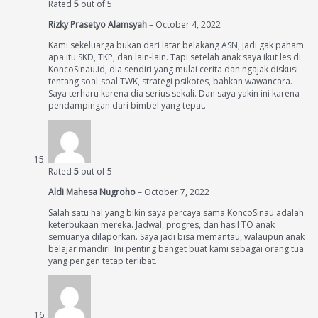
Rated
5
out of 5
Rizky Prasetyo Alamsyah
–
October 4, 2022
Kami sekeluarga bukan dari latar belakang ASN, jadi gak paham
apa itu SKD, TKP, dan lain-lain. Tapi setelah anak saya ikut les di
KoncoSinau.id, dia sendiri yang mulai cerita dan ngajak diskusi
tentang soal-soal TWK, strategi psikotes, bahkan wawancara.
Saya terharu karena dia serius sekali. Dan saya yakin ini karena
pendampingan dari bimbel yang tepat.
Rated
5
out of 5
Aldi Mahesa Nugroho
–
October 7, 2022
Salah satu hal yang bikin saya percaya sama KoncoSinau adalah
keterbukaan mereka. Jadwal, progres, dan hasil TO anak
semuanya dilaporkan. Saya jadi bisa memantau, walaupun anak
belajar mandiri. Ini penting banget buat kami sebagai orang tua
yang pengen tetap terlibat.