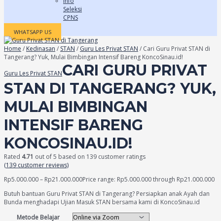
Info
Seleksi
CPNS
WHATSAPP US
Home
/
Kedinasan
/
STAN
/
Guru Les Privat STAN
/ Cari Guru Privat STAN di
Tangerang? Yuk, Mulai Bimbingan Intensif Bareng KoncoSinau.id!
CARI GURU PRIVAT
Guru Les Privat STAN
STAN DI TANGERANG? YUK,
MULAI BIMBINGAN
INTENSIF BARENG
KONCOSINAU.ID!
Rated
4.71
out of 5 based on
139
customer ratings
(
139
customer reviews)
Rp
5.000.000
–
Rp
21.000.000
Price range: Rp5.000.000 through Rp21.000.000
Butuh bantuan Guru Privat STAN di Tangerang? Persiapkan anak Ayah dan
Bunda menghadapi Ujian Masuk STAN bersama kami di KoncoSinau.id
Metode Belajar