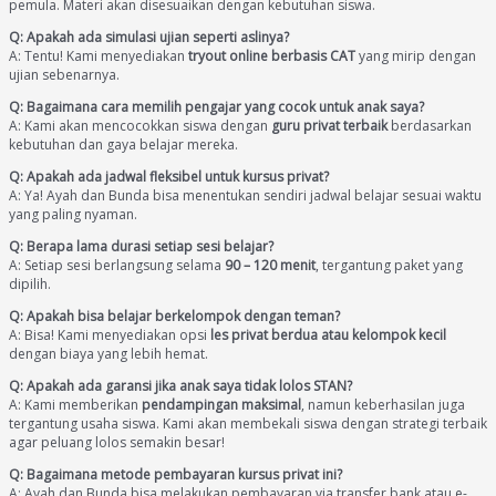
pemula. Materi akan disesuaikan dengan kebutuhan siswa.
Q: Apakah ada simulasi ujian seperti aslinya?
A: Tentu! Kami menyediakan
tryout online berbasis CAT
yang mirip dengan
ujian sebenarnya.
Q: Bagaimana cara memilih pengajar yang cocok untuk anak saya?
A: Kami akan mencocokkan siswa dengan
guru privat terbaik
berdasarkan
kebutuhan dan gaya belajar mereka.
Q: Apakah ada jadwal fleksibel untuk kursus privat?
A: Ya! Ayah dan Bunda bisa menentukan sendiri jadwal belajar sesuai waktu
yang paling nyaman.
Q: Berapa lama durasi setiap sesi belajar?
A: Setiap sesi berlangsung selama
90 – 120 menit
, tergantung paket yang
dipilih.
Q: Apakah bisa belajar berkelompok dengan teman?
A: Bisa! Kami menyediakan opsi
les privat berdua atau kelompok kecil
dengan biaya yang lebih hemat.
Q: Apakah ada garansi jika anak saya tidak lolos STAN?
A: Kami memberikan
pendampingan maksimal
, namun keberhasilan juga
tergantung usaha siswa. Kami akan membekali siswa dengan strategi terbaik
agar peluang lolos semakin besar!
Q: Bagaimana metode pembayaran kursus privat ini?
A: Ayah dan Bunda bisa melakukan pembayaran via transfer bank atau e-