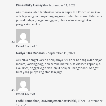
Dimas Rizky Alamsyah
–
September 11, 2023
Aku merasa lebih terstruktur belajar sejak ikut KoncoSinau. Gak
ada lagi yang namanya bingung mau mulai dari mana. Udah ada
jadwal belajar, target mingguan, dan evaluasi yang bikin
progresku terukur.
Rated
5
out of 5
Nadya Citra Maharani
–
September 11, 2023
Aku suka banget karena belajarnya fleksibel. Kadang aku belajar
malam, kadang pagi, dan semua materi bisa diakses kapan aja.
Gak ribet, tinggal login dan lanjut belajar. Ini ngebantu banget
buat yang punya kegiatan lain juga.
Rated
4
out of 5
Fadhil Ramadhan, D4 Manajemen Aset Publik, STAN
–
September
12, 2023