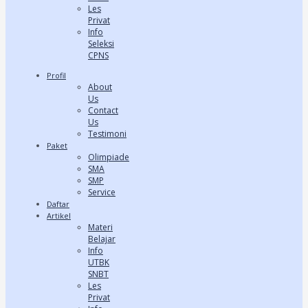
Les
Privat
Info
Seleksi
CPNS
Profil
About
Us
Contact
Us
Testimoni
Paket
Olimpiade
SMA
SMP
Service
Daftar
Artikel
Materi
Belajar
Info
UTBK
SNBT
Les
Privat