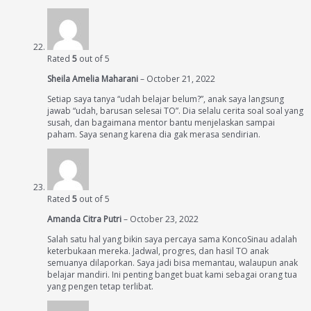
Rated
5
out of 5
Sheila Amelia Maharani
–
October 21, 2022
Setiap saya tanya “udah belajar belum?”, anak saya langsung
jawab “udah, barusan selesai TO”. Dia selalu cerita soal soal yang
susah, dan bagaimana mentor bantu menjelaskan sampai
paham. Saya senang karena dia gak merasa sendirian.
Rated
5
out of 5
Amanda Citra Putri
–
October 23, 2022
Salah satu hal yang bikin saya percaya sama KoncoSinau adalah
keterbukaan mereka. Jadwal, progres, dan hasil TO anak
semuanya dilaporkan. Saya jadi bisa memantau, walaupun anak
belajar mandiri. Ini penting banget buat kami sebagai orang tua
yang pengen tetap terlibat.