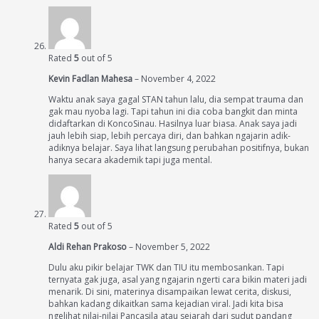
Rated
5
out of 5
Kevin Fadlan Mahesa
–
November 4, 2022
Waktu anak saya gagal STAN tahun lalu, dia sempat trauma dan
gak mau nyoba lagi. Tapi tahun ini dia coba bangkit dan minta
didaftarkan di KoncoSinau. Hasilnya luar biasa. Anak saya jadi
jauh lebih siap, lebih percaya diri, dan bahkan ngajarin adik-
adiknya belajar. Saya lihat langsung perubahan positifnya, bukan
hanya secara akademik tapi juga mental.
Rated
5
out of 5
Aldi Rehan Prakoso
–
November 5, 2022
Dulu aku pikir belajar TWK dan TIU itu membosankan. Tapi
ternyata gak juga, asal yang ngajarin ngerti cara bikin materi jadi
menarik. Di sini, materinya disampaikan lewat cerita, diskusi,
bahkan kadang dikaitkan sama kejadian viral. Jadi kita bisa
ngelihat nilai-nilai Pancasila atau sejarah dari sudut pandang