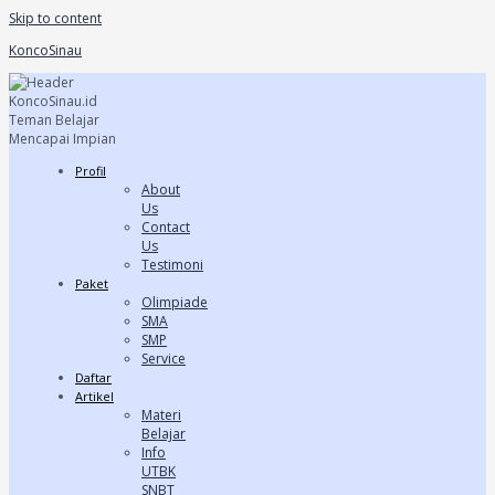
Skip to content
KoncoSinau
Profil
About
Us
Contact
Us
Testimoni
Paket
Olimpiade
SMA
SMP
Service
Daftar
Artikel
Materi
Belajar
Info
UTBK
SNBT