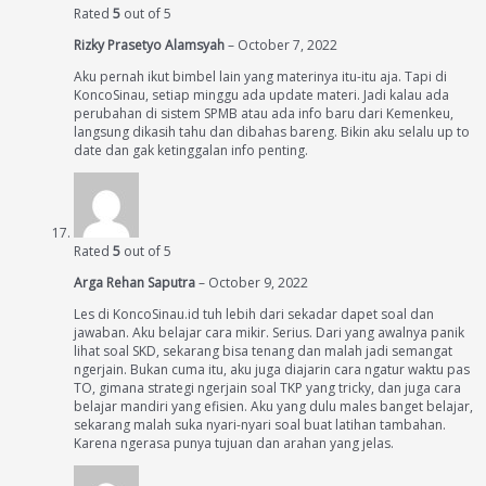
Rated
5
out of 5
Rizky Prasetyo Alamsyah
–
October 7, 2022
Aku pernah ikut bimbel lain yang materinya itu-itu aja. Tapi di
KoncoSinau, setiap minggu ada update materi. Jadi kalau ada
perubahan di sistem SPMB atau ada info baru dari Kemenkeu,
langsung dikasih tahu dan dibahas bareng. Bikin aku selalu up to
date dan gak ketinggalan info penting.
Rated
5
out of 5
Arga Rehan Saputra
–
October 9, 2022
Les di KoncoSinau.id tuh lebih dari sekadar dapet soal dan
jawaban. Aku belajar cara mikir. Serius. Dari yang awalnya panik
lihat soal SKD, sekarang bisa tenang dan malah jadi semangat
ngerjain. Bukan cuma itu, aku juga diajarin cara ngatur waktu pas
TO, gimana strategi ngerjain soal TKP yang tricky, dan juga cara
belajar mandiri yang efisien. Aku yang dulu males banget belajar,
sekarang malah suka nyari-nyari soal buat latihan tambahan.
Karena ngerasa punya tujuan dan arahan yang jelas.