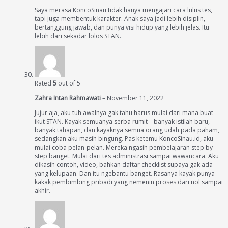
Saya merasa KoncoSinau tidak hanya mengajari cara lulus tes,
tapi juga membentuk karakter. Anak saya jadi lebih disiplin,
bertanggung jawab, dan punya visi hidup yang lebih jelas. Itu
lebih dari sekadar lolos STAN.
Rated
5
out of 5
Zahra Intan Rahmawati
–
November 11, 2022
Jujur aja, aku tuh awalnya gak tahu harus mulai dari mana buat
ikut STAN. Kayak semuanya serba rumit—banyak istilah baru,
banyak tahapan, dan kayaknya semua orang udah pada paham,
sedangkan aku masih bingung. Pas ketemu KoncoSinau.id, aku
mulai coba pelan-pelan. Mereka ngasih pembelajaran step by
step banget. Mulai dari tes administrasi sampai wawancara. Aku
dikasih contoh, video, bahkan daftar checklist supaya gak ada
yang kelupaan. Dan itu ngebantu banget. Rasanya kayak punya
kakak pembimbing pribadi yang nemenin proses dari nol sampai
akhir.