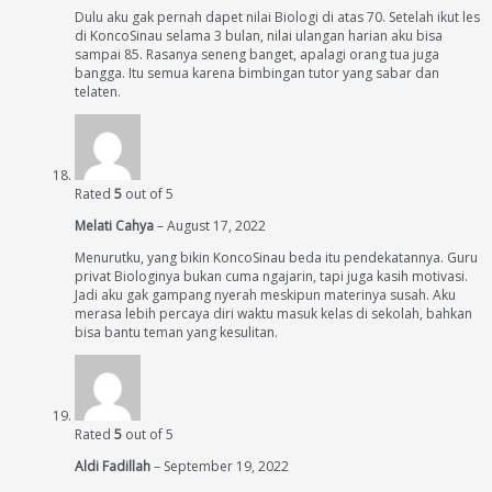
Dulu aku gak pernah dapet nilai Biologi di atas 70. Setelah ikut les
di KoncoSinau selama 3 bulan, nilai ulangan harian aku bisa
sampai 85. Rasanya seneng banget, apalagi orang tua juga
bangga. Itu semua karena bimbingan tutor yang sabar dan
telaten.
Rated
5
out of 5
Melati Cahya
–
August 17, 2022
Menurutku, yang bikin KoncoSinau beda itu pendekatannya. Guru
privat Biologinya bukan cuma ngajarin, tapi juga kasih motivasi.
Jadi aku gak gampang nyerah meskipun materinya susah. Aku
merasa lebih percaya diri waktu masuk kelas di sekolah, bahkan
bisa bantu teman yang kesulitan.
Rated
5
out of 5
Aldi Fadillah
–
September 19, 2022