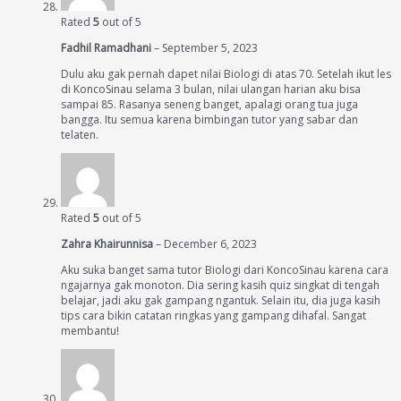
Rated
5
out of 5
Fadhil Ramadhani
–
September 5, 2023
Dulu aku gak pernah dapet nilai Biologi di atas 70. Setelah ikut les
di KoncoSinau selama 3 bulan, nilai ulangan harian aku bisa
sampai 85. Rasanya seneng banget, apalagi orang tua juga
bangga. Itu semua karena bimbingan tutor yang sabar dan
telaten.
Rated
5
out of 5
Zahra Khairunnisa
–
December 6, 2023
Aku suka banget sama tutor Biologi dari KoncoSinau karena cara
ngajarnya gak monoton. Dia sering kasih quiz singkat di tengah
belajar, jadi aku gak gampang ngantuk. Selain itu, dia juga kasih
tips cara bikin catatan ringkas yang gampang dihafal. Sangat
membantu!