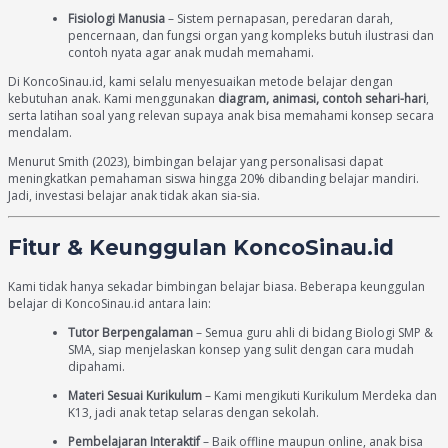
Fisiologi Manusia
– Sistem pernapasan, peredaran darah,
pencernaan, dan fungsi organ yang kompleks butuh ilustrasi dan
contoh nyata agar anak mudah memahami.
Di KoncoSinau.id, kami selalu menyesuaikan metode belajar dengan
kebutuhan anak. Kami menggunakan
diagram, animasi, contoh sehari-hari
,
serta latihan soal yang relevan supaya anak bisa memahami konsep secara
mendalam.
Menurut Smith (2023), bimbingan belajar yang personalisasi dapat
meningkatkan pemahaman siswa hingga 20% dibanding belajar mandiri.
Jadi, investasi belajar anak tidak akan sia-sia.
Fitur & Keunggulan KoncoSinau.id
Kami tidak hanya sekadar bimbingan belajar biasa. Beberapa keunggulan
belajar di KoncoSinau.id antara lain:
Tutor Berpengalaman
– Semua guru ahli di bidang Biologi SMP &
SMA, siap menjelaskan konsep yang sulit dengan cara mudah
dipahami.
Materi Sesuai Kurikulum
– Kami mengikuti Kurikulum Merdeka dan
K13, jadi anak tetap selaras dengan sekolah.
Pembelajaran Interaktif
– Baik offline maupun online, anak bisa