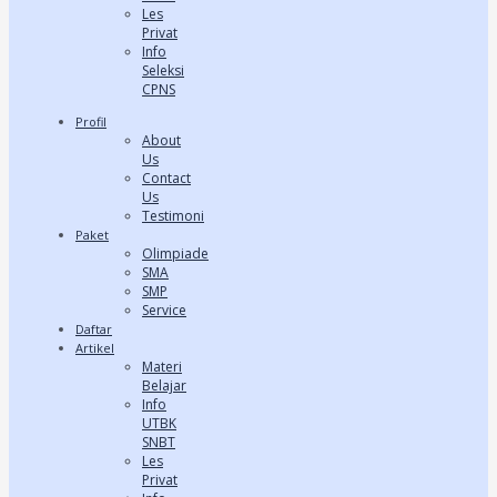
Les
Privat
Info
Seleksi
CPNS
Profil
About
Us
Contact
Us
Testimoni
Paket
Olimpiade
SMA
SMP
Service
Daftar
Artikel
Materi
Belajar
Info
UTBK
SNBT
Les
Privat