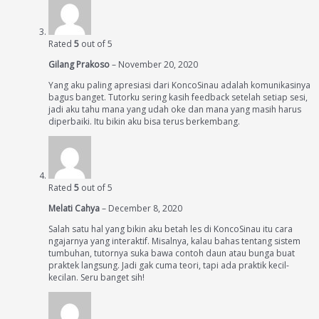
Rated
5
out of 5
Gilang Prakoso
–
November 20, 2020
Yang aku paling apresiasi dari KoncoSinau adalah komunikasinya
bagus banget. Tutorku sering kasih feedback setelah setiap sesi,
jadi aku tahu mana yang udah oke dan mana yang masih harus
diperbaiki. Itu bikin aku bisa terus berkembang.
Rated
5
out of 5
Melati Cahya
–
December 8, 2020
Salah satu hal yang bikin aku betah les di KoncoSinau itu cara
ngajarnya yang interaktif. Misalnya, kalau bahas tentang sistem
tumbuhan, tutornya suka bawa contoh daun atau bunga buat
praktek langsung. Jadi gak cuma teori, tapi ada praktik kecil-
kecilan. Seru banget sih!