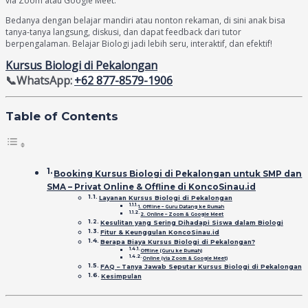
via Zoom atau Google Meet.
Bedanya dengan belajar mandiri atau nonton rekaman, di sini anak bisa
tanya-tanya langsung, diskusi, dan dapat feedback dari tutor
berpengalaman. Belajar Biologi jadi lebih seru, interaktif, dan efektif!
Kursus Biologi di Pekalongan
📞WhatsApp:
+62 877-8579-1906
Table of Contents
Booking Kursus Biologi di Pekalongan untuk SMP dan
SMA – Privat Online & Offline di KoncoSinau.id
Layanan Kursus Biologi di Pekalongan
1. Offline – Guru Datang ke Rumah
2. Online – Zoom & Google Meet
Kesulitan yang Sering Dihadapi Siswa dalam Biologi
Fitur & Keunggulan KoncoSinau.id
Berapa Biaya Kursus Biologi di Pekalongan?
Offline (Guru ke Rumah)
Online (via Zoom & Google Meet)
FAQ – Tanya Jawab Seputar Kursus Biologi di Pekalongan
Kesimpulan