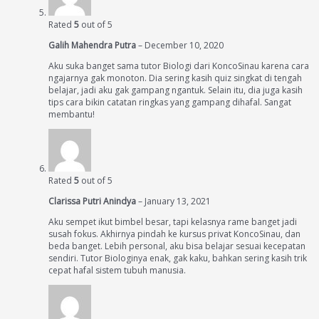
Rated
5
out of 5
Galih Mahendra Putra
–
December 10, 2020
Aku suka banget sama tutor Biologi dari KoncoSinau karena cara
ngajarnya gak monoton. Dia sering kasih quiz singkat di tengah
belajar, jadi aku gak gampang ngantuk. Selain itu, dia juga kasih
tips cara bikin catatan ringkas yang gampang dihafal. Sangat
membantu!
Rated
5
out of 5
Clarissa Putri Anindya
–
January 13, 2021
Aku sempet ikut bimbel besar, tapi kelasnya rame banget jadi
susah fokus. Akhirnya pindah ke kursus privat KoncoSinau, dan
beda banget. Lebih personal, aku bisa belajar sesuai kecepatan
sendiri. Tutor Biologinya enak, gak kaku, bahkan sering kasih trik
cepat hafal sistem tubuh manusia.