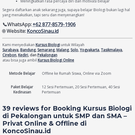
Meningkatkan rasa percaya diri dan motivasi belajar
Segera daftarkan anak sekarang juga, supaya belajar Biologi bukan lagi hal
yang menakutkan, tapi seru dan menyenangkan!
📞WhatsApp:
+62 877-8579-1906
🌐
Website:
KoncoSinau.id
Kami menyediakan
Kursus Biologi
untuk Wilayah
Surabaya
,
Bandung
,
Semarang
,
Malang
,
Solo
,
Yogyakarta
,
Tasikmalaya
,
Cirebon
,
Kediri
, dan
Pekalongan
atau bisa juga ambil
Kursus Biologi Online
Metode Belajar
Offline ke Rumah Siswa, Online via Zoom
Paket Belajar
12 Sesi Pertemuan, 20 Sesi Pertemuan, 40 Sesi
Kedinasan
Pertemuan
39 reviews for
Booking Kursus Biologi
di Pekalongan untuk SMP dan SMA –
Privat Online & Offline di
KoncoSinau.id