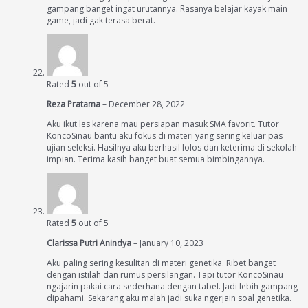
gampang banget ingat urutannya. Rasanya belajar kayak main
game, jadi gak terasa berat.
Rated
5
out of 5
Reza Pratama
–
December 28, 2022
Aku ikut les karena mau persiapan masuk SMA favorit. Tutor
KoncoSinau bantu aku fokus di materi yang sering keluar pas
ujian seleksi. Hasilnya aku berhasil lolos dan keterima di sekolah
impian. Terima kasih banget buat semua bimbingannya.
Rated
5
out of 5
Clarissa Putri Anindya
–
January 10, 2023
Aku paling sering kesulitan di materi genetika. Ribet banget
dengan istilah dan rumus persilangan. Tapi tutor KoncoSinau
ngajarin pakai cara sederhana dengan tabel. Jadi lebih gampang
dipahami. Sekarang aku malah jadi suka ngerjain soal genetika.