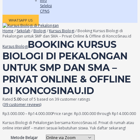
Info
Seleksi
CPNS
WHATSAPP US
Home
/
Sekolah
/
Biologi
/
Kursus Biologi
/ Booking Kursus Biologi di
Pekalongan untuk SMP dan SMA – Privat Online & Offline di KoncoSinau.id
BOOKING KURSUS
Kursus Biologi
BIOLOGI DI PEKALONGAN
UNTUK SMP DAN SMA –
PRIVAT ONLINE & OFFLINE
DI KONCOSINAU.ID
Rated
5.00
out of 5 based on
39
customer ratings
(
39
customer reviews)
Rp
3.000.000
–
Rp
14.000.000
Price range: Rp3.000.000 through Rp14.000.000
Kursus Biologi di Pekalongan bersama KoncoSinau.id. Privat di rumah atau
online interaktif – materi sesuai kebutuhan siswa. Yuk daftar sekarang!
Metode Belajar