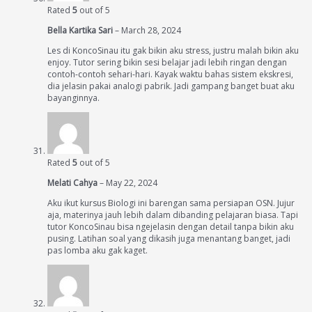
Rated
5
out of 5
Bella Kartika Sari
–
March 28, 2024
Les di KoncoSinau itu gak bikin aku stress, justru malah bikin aku
enjoy. Tutor sering bikin sesi belajar jadi lebih ringan dengan
contoh-contoh sehari-hari. Kayak waktu bahas sistem ekskresi,
dia jelasin pakai analogi pabrik. Jadi gampang banget buat aku
bayanginnya.
Rated
5
out of 5
Melati Cahya
–
May 22, 2024
Aku ikut kursus Biologi ini barengan sama persiapan OSN. Jujur
aja, materinya jauh lebih dalam dibanding pelajaran biasa. Tapi
tutor KoncoSinau bisa ngejelasin dengan detail tanpa bikin aku
pusing. Latihan soal yang dikasih juga menantang banget, jadi
pas lomba aku gak kaget.