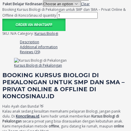
Paket Belajar Kedinasan
Clear
Booking Kursus Biologi di Pekalongan untuk SMP dan SMA – Privat Online &
Offline di KoncoSinau.id quantity
ORDER VIA WHATSAPP
SKU:
N/A
Category:
Kursus Biologi
Description
Additional information
Reviews (39)
Kursus Biologi di Pekalongan
BOOKING KURSUS BIOLOGI DI
PEKALONGAN UNTUK SMP DAN SMA –
PRIVAT ONLINE & OFFLINE DI
KONCOSINAU.ID
Halo Ayah dan Bunda! 👋
Kalau anak sedang kesulitan memahami pelajaran Biologi, jangan panik
dulu. Di
KoncoSinau.id
, kami hadir untuk memberikan
Kursus Biologi di
Pekalongan
secara privat yang bisa disesuaikan dengan kebutuhan anak.
Kami menyediakan metode
offline
, guru datang ke rumah, maupun
online