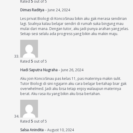
Rated
5
out of 5
Dimas Raditya
–
June 24, 2024
Les privat Biologi di KoncoSinau bikin aku gak merasa sendirian
lagi. Soalnya kalau belajar sendiri di rumah suka bingung mau
mulai dari mana. Dengan tutor, aku jadi punya arahan yang jelas.
Setiap sesi selalu ada progress yang bikin aku makin maju.
Rated
5
out of 5
Hadi Saputra Nugraha
–
June 26, 2024
Aku join KoncoSinau pas kelas 11, pas materinya makin sulit.
Tutor Biologi di sini ngajarin aku cara belajar bertahap biar gak
overwhelmed. Jadi aku bisa tetap enjoy walaupun materinya
berat. Aku rasa itu yang bikin aku bisa bertahan.
Rated
5
out of 5
Salsa Anindita
–
August 10, 2024