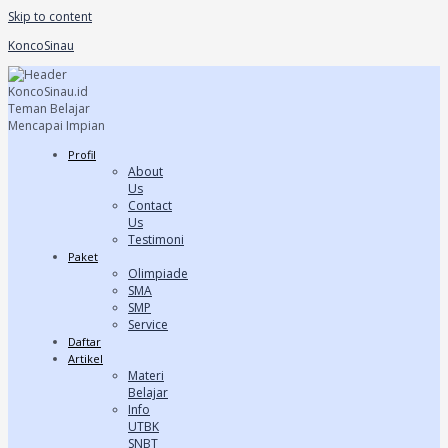
Skip to content
KoncoSinau
Profil
About
Us
Contact
Us
Testimoni
Paket
Olimpiade
SMA
SMP
Service
Daftar
Artikel
Materi
Belajar
Info
UTBK
SNBT