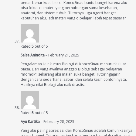
benar-benar kuat. Les di KoncoSinau bantu banget karena aku
bisa fokus di materi yang berhubungan sama kesehatan,
anatomi, dan sistem tubuh. Tutornya juga ngerti banget
kebutuhan aku, jadi materi yang dipelajari lebih tepat sasaran.
Rated
5
out of 5
Salsa Anindita
–
February 21, 2025
Pengalaman ikut kursus Biologi di KoncoSinau menurutku luar
biasa. Dari yang awalnya anggap Biologi sebagai pelajaran
“momok”, sekarang aku malah suka banget. Tutor ngajarin
dengan cara sederhana, sabar, dan selalu kasih contoh nyata.
Hasilnya nilai Biologi aku naik drastis.
Rated
5
out of 5
Ayu Kartika
–
February 28, 2025
Yang aku paling apresiasi dari KoncoSinau adalah komunikasinya
bagus banget. Tutorku sering kasih feedback setelah setiap sesi,