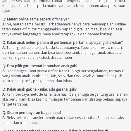
jam per sesi. Materi kombinasi antara penjelasan, latihan soal, dan diskusi.
Kami juga bisa fokus pada materi yang anak belum paham atau persiapan
ujian.
Q: Materi online sama seperti offline ya?
A:
Iya, materi sama persis. Perbedaannya hanya cara penyampaian. Online
tetap interaktif, tutor menggunakan papan digital, animasi, kuis, dan sesi
tanya jawab langsung supaya anak tetap fokus dan paham konsep.
Q: Kalau anak belum paham di pertemuan pertama, apa yang dilakukan?
A:
Tenang, setiap anak berbeda kecepatannya. Tutor akan review materi,
beri tambahan latihan, dan bisa buat sesi tambahan agar anak bisa catch
up. Kami gak mau anak stuck di satu materi.
Q: Bisa pilih guru sesuai kebutuhan anak gak?
A:
Bisa banget. Kami punya daftar tutor Biologi berpengalaman, termasuk
yang siapin anak untuk ujian SMP, SMA, dan OSN. Ayah & Bunda bisa pilih
guru sesuai profil, pengalaman, dan lokasi.
Q: Kalau anak gak naik nilai, ada garansi gak?
A:
Kami percaya metode kami, tapi hasil belajar juga tergantung usaha anak.
Jika perlu, kami bisa kasih bimbingan tambahan dan strategi belajar supaya
target tercapai.
Q: Sistem pembayaran bagaimana?
A:
Fleksibel, bisa transfer penuh atau cicilan sesuai paket. Semua transaksi
aman dan transparan.