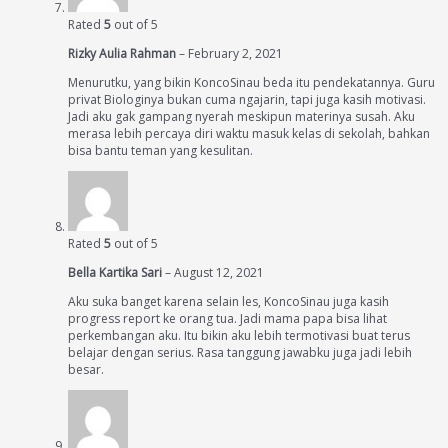
Rated
5
out of 5
Rizky Aulia Rahman
–
February 2, 2021
Menurutku, yang bikin KoncoSinau beda itu pendekatannya. Guru
privat Biologinya bukan cuma ngajarin, tapi juga kasih motivasi.
Jadi aku gak gampang nyerah meskipun materinya susah. Aku
merasa lebih percaya diri waktu masuk kelas di sekolah, bahkan
bisa bantu teman yang kesulitan.
Rated
5
out of 5
Bella Kartika Sari
–
August 12, 2021
Aku suka banget karena selain les, KoncoSinau juga kasih
progress report ke orang tua. Jadi mama papa bisa lihat
perkembangan aku. Itu bikin aku lebih termotivasi buat terus
belajar dengan serius. Rasa tanggung jawabku juga jadi lebih
besar.