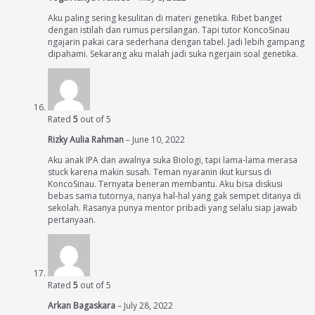
Aku paling sering kesulitan di materi genetika. Ribet banget
dengan istilah dan rumus persilangan. Tapi tutor KoncoSinau
ngajarin pakai cara sederhana dengan tabel. Jadi lebih gampang
dipahami. Sekarang aku malah jadi suka ngerjain soal genetika.
Rated
5
out of 5
Rizky Aulia Rahman
–
June 10, 2022
Aku anak IPA dan awalnya suka Biologi, tapi lama-lama merasa
stuck karena makin susah. Teman nyaranin ikut kursus di
KoncoSinau. Ternyata beneran membantu. Aku bisa diskusi
bebas sama tutornya, nanya hal-hal yang gak sempet ditanya di
sekolah. Rasanya punya mentor pribadi yang selalu siap jawab
pertanyaan.
Rated
5
out of 5
Arkan Bagaskara
–
July 28, 2022