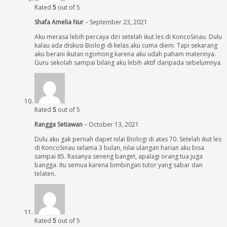
Rated
5
out of 5
Shafa Amelia Nur
–
September 23, 2021
Aku merasa lebih percaya diri setelah ikut les di KoncoSinau. Dulu
kalau ada diskusi Biologi di kelas aku cuma diem. Tapi sekarang
aku berani ikutan ngomong karena aku udah paham materinya.
Guru sekolah sampai bilang aku lebih aktif daripada sebelumnya.
Rated
5
out of 5
Rangga Setiawan
–
October 13, 2021
Dulu aku gak pernah dapet nilai Biologi di atas 70. Setelah ikut les
di KoncoSinau selama 3 bulan, nilai ulangan harian aku bisa
sampai 85. Rasanya seneng banget, apalagi orang tua juga
bangga. Itu semua karena bimbingan tutor yang sabar dan
telaten.
Rated
5
out of 5