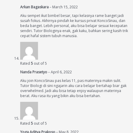
Arkan Bagaskara
–
March 15, 2022
Aku sempet ikut bimbel besar, tapi kelasnya rame banget jadi
susah fokus. Akhirnya pindah ke kursus privat KoncoSinau, dan
beda banget. Lebih personal, aku bisa belajar sesuai kecepatan
sendiri. Tutor Biologinya enak, gak kaku, bahkan sering kasih trik
cepat hafal sistem tubuh manusia.
Rated
5
out of 5
Nanda Prasetyo
–
April 6, 2022
Aku join KoncoSinau pas kelas 11, pas materinya makin sulit.
Tutor Biologi di sini ngajarin aku cara belajar bertahap biar gak
overwhelmed. Jadi aku bisa tetap enjoy walaupun materinya
berat. Aku rasa itu yang bikin aku bisa bertahan.
Rated
5
out of 5
Yoga Aditya Prakoso
–
May 8, 2022