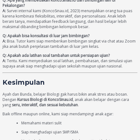
Q: Apa yang membedakan KoncoSinau.id dari bimbingan lain di
Pekalongan?
A:
Survei internal kami (KoncoSinau.id, 2023) menunjukkan orang tua puas
karena kombinasi fleksibilitas, interaktif, dan personalisasi. Anak lebih
berani tanya, mendapatkan feedback langsung, dan hasil belajar lebih
maksimal dibanding bimbingan kelompok besar.
Q: Apakah bisa konsultasi di luar jam bimbingan?
A:
Bisa. Tutor kami siap memberikan bimbingan singkat via chat atau Zoom
jika anak butuh penjelasan tambahan di luar jam kelas.
Q: Apakah ada latihan soal tambahan untuk persiapan ujian?
A:
Tentu. Kami menyediakan soal latihan, pembahasan, dan simulasi ujian
supaya anak siap menghadapi ujian sekolah maupun ujian nasional.
Kesimpulan
Ayah dan Bunda, belajar Biologi gak harus bikin anak stres atau bosan.
Dengan
Kursus Biologi di KoncoSinau.id
, anak akan belajar dengan cara
yang
seru, interaktif, dan sesuai kebutuhan
.
Baik offline maupun online, kami siap mendampingi anak agar:
Memahami materi sulit
Siap menghadapi ujian SMP/SMA