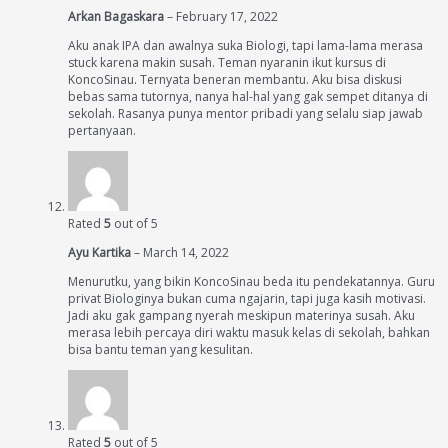
Arkan Bagaskara
–
February 17, 2022
Aku anak IPA dan awalnya suka Biologi, tapi lama-lama merasa
stuck karena makin susah. Teman nyaranin ikut kursus di
KoncoSinau. Ternyata beneran membantu. Aku bisa diskusi
bebas sama tutornya, nanya hal-hal yang gak sempet ditanya di
sekolah. Rasanya punya mentor pribadi yang selalu siap jawab
pertanyaan.
Rated
5
out of 5
Ayu Kartika
–
March 14, 2022
Menurutku, yang bikin KoncoSinau beda itu pendekatannya. Guru
privat Biologinya bukan cuma ngajarin, tapi juga kasih motivasi.
Jadi aku gak gampang nyerah meskipun materinya susah. Aku
merasa lebih percaya diri waktu masuk kelas di sekolah, bahkan
bisa bantu teman yang kesulitan.
Rated
5
out of 5