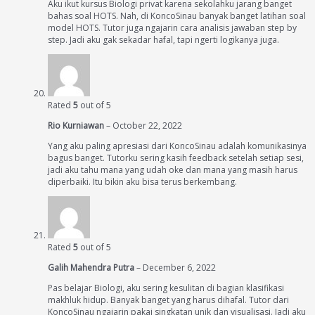
Aku ikut kursus Biologi privat karena sekolahku jarang banget
bahas soal HOTS. Nah, di KoncoSinau banyak banget latihan soal
model HOTS. Tutor juga ngajarin cara analisis jawaban step by
step. Jadi aku gak sekadar hafal, tapi ngerti logikanya juga.
Rated
5
out of 5
Rio Kurniawan
–
October 22, 2022
Yang aku paling apresiasi dari KoncoSinau adalah komunikasinya
bagus banget. Tutorku sering kasih feedback setelah setiap sesi,
jadi aku tahu mana yang udah oke dan mana yang masih harus
diperbaiki. Itu bikin aku bisa terus berkembang.
Rated
5
out of 5
Galih Mahendra Putra
–
December 6, 2022
Pas belajar Biologi, aku sering kesulitan di bagian klasifikasi
makhluk hidup. Banyak banget yang harus dihafal. Tutor dari
KoncoSinau ngajarin pakai singkatan unik dan visualisasi. Jadi aku