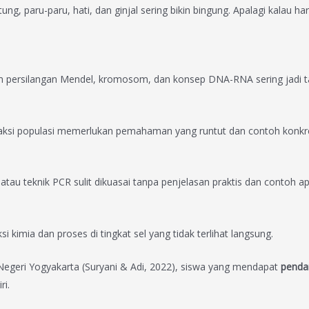
ng, paru-paru, hati, dan ginjal sering bikin bingung. Apalagi kalau 
ram persilangan Mendel, kromosom, dan konsep DNA-RNA sering jadi t
raksi populasi memerlukan pemahaman yang runtut dan contoh konkr
a, atau teknik PCR sulit dikuasai tanpa penjelasan praktis dan contoh apl
i kimia dan proses di tingkat sel yang tidak terlihat langsung.
 Negeri Yogyakarta (Suryani & Adi, 2022), siswa yang mendapat
penda
ri.