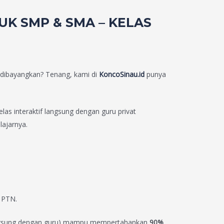
UK SMP & SMA – KELAS
h dibayangkan? Tenang, kami di
KoncoSinau.id
punya
elas interaktif langsung dengan guru privat
lajarnya.
k PTN.
gsung dengan guru) mampu mempertahankan
90%