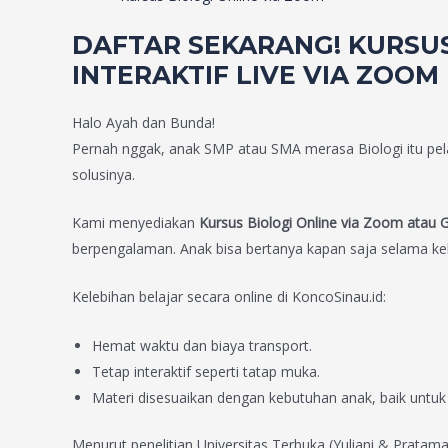
DAFTAR SEKARANG! KURSUS
INTERAKTIF LIVE VIA ZOO
Halo Ayah dan Bunda!
Pernah nggak, anak SMP atau SMA merasa Biologi itu pela
solusinya.
Kami menyediakan
Kursus Biologi Online via Zoom atau
berpengalaman. Anak bisa bertanya kapan saja selama kel
Kelebihan belajar secara online di KoncoSinau.id:
Hemat waktu dan biaya transport.
Tetap interaktif seperti tatap muka.
Materi disesuaikan dengan kebutuhan anak, baik untuk
Menurut penelitian Universitas Terbuka (Yuliani & Pratam