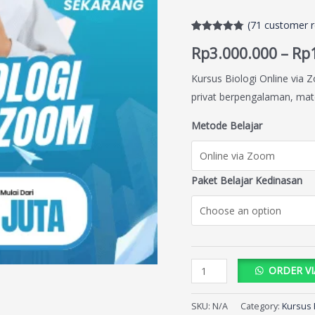
(
71
customer r
Rated
71
4.77
Rp
3.000.000
–
Rp
out of 5
based on
customer
Kursus Biologi Online via 
ratings
privat berpengalaman, mate
Metode Belajar
Paket Belajar Kedinasan
ORDER V
SKU:
N/A
Category:
Kursus 