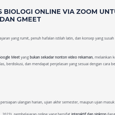
 BIOLOGI ONLINE VIA ZOOM UNT
M DAN GMEET
jaran yang rumit, penuh hafalan istilah latin, dan konsep yang susa
 Google Meet
yang
bukan sekadar nonton video rekaman
, melainkan k
as, berdiskusi, dan mendapat penjelasan yang sesuai dengan cara be
 persiapan ulangan harian, ujian akhir semester, maupun ujian masu
a, 2023), pembelajaran online yang bersifat
interaktif dan sinkron
(lan