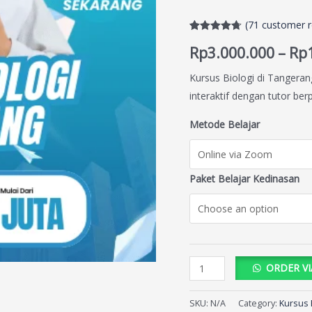
(
71
customer r
Rated
71
4.72
Rp
3.000.000
–
Rp
out of 5
based on
customer
Kursus Biologi di Tangeran
ratings
interaktif dengan tutor be
Metode Belajar
Paket Belajar Kedinasan
ORDER V
SKU:
N/A
Category:
Kursus 