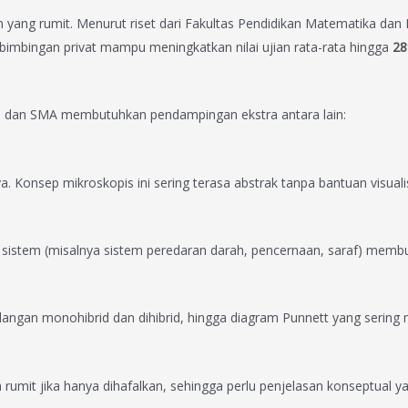
n yang rumit. Menurut riset dari Fakultas Pendidikan Matematika dan
mbingan privat mampu meningkatkan nilai ujian rata-rata hingga
28
P dan SMA membutuhkan pendampingan ekstra antara lain:
a. Konsep mikroskopis ini sering terasa abstrak tanpa bantuan visua
sistem (misalnya sistem peredaran darah, pencernaan, saraf) membut
angan monohibrid dan dihibrid, hingga diagram Punnett yang serin
asa rumit jika hanya dihafalkan, sehingga perlu penjelasan konseptua