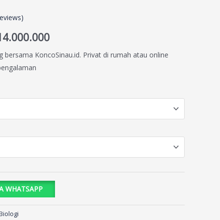
eviews)
14.000.000
g bersama KoncoSinau.id. Privat di rumah atau online
rpengalaman
IA WHATSAPP
Biologi