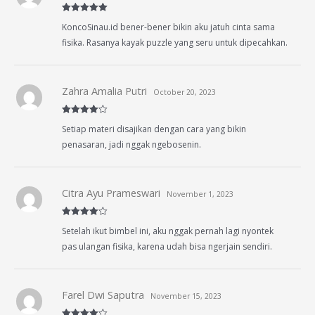
Rated
5
out
KoncoSinau.id bener-bener bikin aku jatuh cinta sama
of 5
fisika. Rasanya kayak puzzle yang seru untuk dipecahkan.
Zahra Amalia Putri
October 20, 2023
Rated
4
Setiap materi disajikan dengan cara yang bikin
out of 5
penasaran, jadi nggak ngebosenin.
Citra Ayu Prameswari
November 1, 2023
Rated
4
Setelah ikut bimbel ini, aku nggak pernah lagi nyontek
out of 5
pas ulangan fisika, karena udah bisa ngerjain sendiri.
Farel Dwi Saputra
November 15, 2023