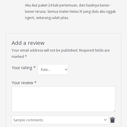
Rated
5
out
Aku ikut paket 24 kali pertemuan, dan hasilnya bener-
of 5
bener terasa. Semua materi kelas XI yang dulu aku nggak
ngerti, sekarang udah jelas.
Add a review
Your email address will not be published.
Required fields are
marked
*
Your rating
*
Your review
*