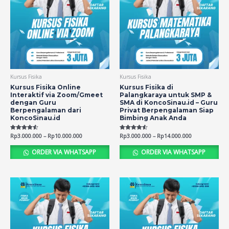
Kursus Fisika
Kursus Fisika
Kursus Fisika Online
Kursus Fisika di
Interaktif via Zoom/Gmeet
Palangkaraya untuk SMP &
dengan Guru
SMA di KoncoSinau.id – Guru
Berpengalaman dari
Privat Berpengalaman Siap
KoncoSinau.id
Bimbing Anak Anda
Rated
Rp
3.000.000
–
Rp
10.000.000
Rated
Rp
3.000.000
–
Rp
14.000.000
4.46
4.51
out of 5
out of 5
ORDER VIA WHATSAPP
ORDER VIA WHATSAPP