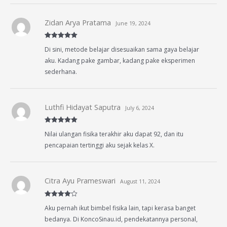
Zidan Arya Pratama
June 19, 2024
Rated
5
out
Di sini, metode belajar disesuaikan sama gaya belajar
of 5
aku. Kadang pake gambar, kadang pake eksperimen
sederhana.
Luthfi Hidayat Saputra
July 6, 2024
Rated
5
out
Nilai ulangan fisika terakhir aku dapat 92, dan itu
of 5
pencapaian tertinggi aku sejak kelas X.
Citra Ayu Prameswari
August 11, 2024
Rated
4
Aku pernah ikut bimbel fisika lain, tapi kerasa banget
out of 5
bedanya. Di KoncoSinau.id, pendekatannya personal,