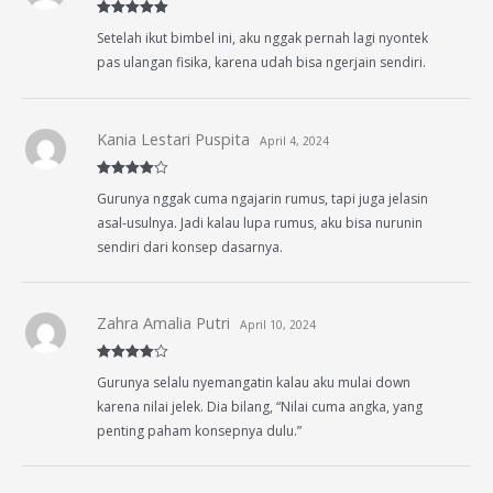
Rated
5
out
Setelah ikut bimbel ini, aku nggak pernah lagi nyontek
of 5
pas ulangan fisika, karena udah bisa ngerjain sendiri.
Kania Lestari Puspita
April 4, 2024
Rated
4
Gurunya nggak cuma ngajarin rumus, tapi juga jelasin
out of 5
asal-usulnya. Jadi kalau lupa rumus, aku bisa nurunin
sendiri dari konsep dasarnya.
Zahra Amalia Putri
April 10, 2024
Rated
4
Gurunya selalu nyemangatin kalau aku mulai down
out of 5
karena nilai jelek. Dia bilang, “Nilai cuma angka, yang
penting paham konsepnya dulu.”