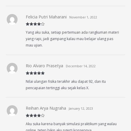
Felicia Putri Maharani
November 1, 2022
Rated
4
Yang aku suka, setiap pertemuan ada rangkuman materi
out of 5
yang rapi, jadi gampang kalau mau belajar ulang pas
mau ujian.
Rio Alvaro Prasetya
December 14, 2022
Rated
5
out
Nilai ulangan fisika terakhir aku dapat 92, dan itu
of 5
pencapaian tertinggi aku sejak kelas X.
Reihan Arya Nugraha
January 12, 2023
Rated
4
Aku suka karena banyak simulasi praktikum yang walau
out of 5
online, tetep bikin aku ngerti konsepnya.