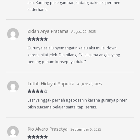
aku. Kadang pake gambar, kadang pake eksperimen
sederhana.
Zidan Arya Pratama
August 20, 2025
Rated
5
out
Gurunya selalu nyemangatin kalau aku mulai down
of 5
karena nilai jelek. Dia bilang, “Nilai cuma angka, yang
penting paham konsepnya dulu.”
Luthfi Hidayat Saputra
August 25, 2025
Rated
4
Lesnya nggak pernah ngebosenin karena gurunya pinter
out of 5
bikin suasana belajar santai tapi serius.
Rio Alvaro Prasetya
September 5, 2025