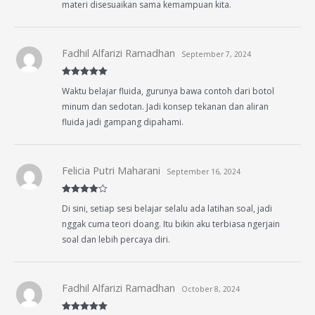
materi disesuaikan sama kemampuan kita.
Fadhil Alfarizi Ramadhan
September 7, 2024
Rated
5
out
Waktu belajar fluida, gurunya bawa contoh dari botol
of 5
minum dan sedotan. Jadi konsep tekanan dan aliran
fluida jadi gampang dipahami.
Felicia Putri Maharani
September 16, 2024
Rated
4
Di sini, setiap sesi belajar selalu ada latihan soal, jadi
out of 5
nggak cuma teori doang. Itu bikin aku terbiasa ngerjain
soal dan lebih percaya diri.
Fadhil Alfarizi Ramadhan
October 8, 2024