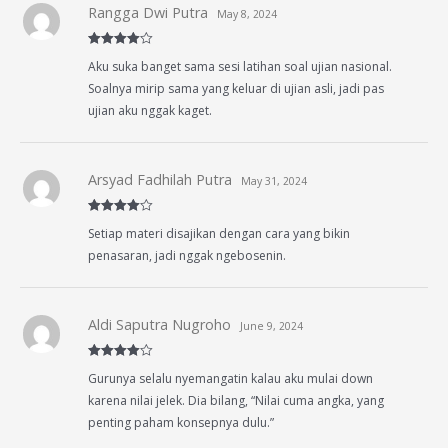
Rangga Dwi Putra
May 8, 2024
Rated
4
Aku suka banget sama sesi latihan soal ujian nasional.
out of 5
Soalnya mirip sama yang keluar di ujian asli, jadi pas
ujian aku nggak kaget.
Arsyad Fadhilah Putra
May 31, 2024
Rated
4
Setiap materi disajikan dengan cara yang bikin
out of 5
penasaran, jadi nggak ngebosenin.
Aldi Saputra Nugroho
June 9, 2024
Rated
4
Gurunya selalu nyemangatin kalau aku mulai down
out of 5
karena nilai jelek. Dia bilang, “Nilai cuma angka, yang
penting paham konsepnya dulu.”