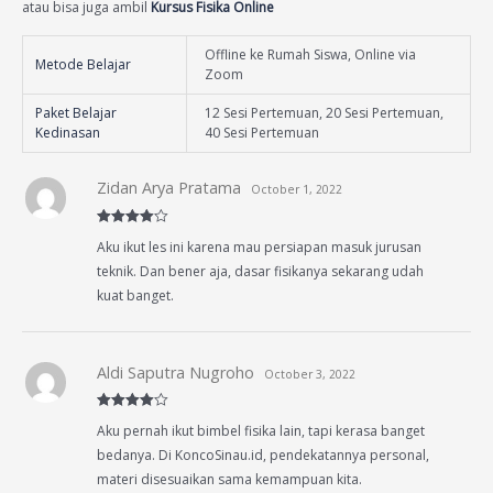
atau bisa juga ambil
Kursus Fisika Online
Offline ke Rumah Siswa, Online via
Metode Belajar
Zoom
Paket Belajar
12 Sesi Pertemuan, 20 Sesi Pertemuan,
Kedinasan
40 Sesi Pertemuan
Zidan Arya Pratama
October 1, 2022
Rated
4
Aku ikut les ini karena mau persiapan masuk jurusan
out of 5
teknik. Dan bener aja, dasar fisikanya sekarang udah
kuat banget.
Aldi Saputra Nugroho
October 3, 2022
Rated
4
Aku pernah ikut bimbel fisika lain, tapi kerasa banget
out of 5
bedanya. Di KoncoSinau.id, pendekatannya personal,
materi disesuaikan sama kemampuan kita.