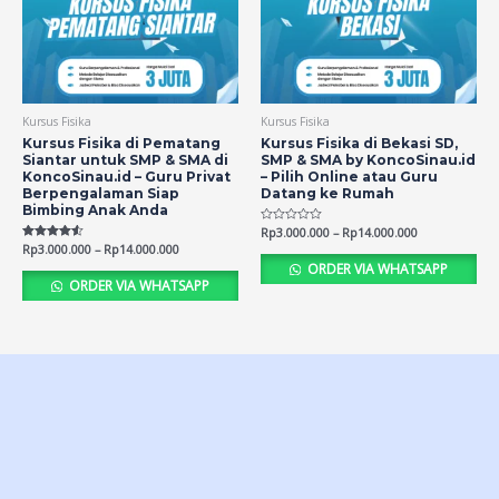
Kursus Fisika
Kursus Fisika
Kursus Fisika di Pematang
Kursus Fisika di Bekasi SD,
Siantar untuk SMP & SMA di
SMP & SMA by KoncoSinau.id
KoncoSinau.id – Guru Privat
– Pilih Online atau Guru
Berpengalaman Siap
Datang ke Rumah
Bimbing Anak Anda
Rated
Rp
3.000.000
–
Rp
14.000.000
0
Rated
Rp
3.000.000
–
Rp
14.000.000
out
4.54
of
ORDER VIA WHATSAPP
out of 5
5
ORDER VIA WHATSAPP