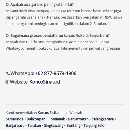
Q: Apakah ada garansi peningkatan nilai?
A: Kami tidak bisa menjanjikan angka tertentu karena hasil belajar juga
dipengaruhi usaha anak. Namun, berdasarkan pengalaman, 85% siswa
kami mengalami peningkatan nilai signifikan dalam 2–3 bulan.
Q: Bagaimana proses pendaftaran kursus Fisika di Banjarbaru?
A: Ayah dan Bunda bisa menghubungi admin KoncoSinau.id via
WhatsApp, memilih paket kursus, lalu menentukan jadwal yang sesuai.
📞WhatsApp:
+62 877-8579-1906
🌐
Website:
KoncoSinau.id
Kami menyediakan
Kursus Fisika
untuk Wilayah
Samarinda
•
Balikpapan
•
Pontianak
•
Banjarmasin
•
Palangkaraya
•
Banjarbaru
•
Tarakan
•
Singkawang
•
Bontang
•
Tanjung Selor