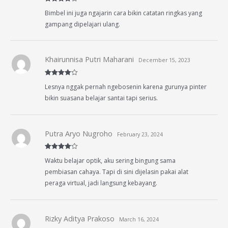
Rated
4
Bimbel ini juga ngajarin cara bikin catatan ringkas yang
out of 5
gampang dipelajari ulang.
Khairunnisa Putri Maharani
December 15, 2023
Rated
4
Lesnya nggak pernah ngebosenin karena gurunya pinter
out of 5
bikin suasana belajar santai tapi serius.
Putra Aryo Nugroho
February 23, 2024
Rated
4
Waktu belajar optik, aku sering bingung sama
out of 5
pembiasan cahaya. Tapi di sini dijelasin pakai alat
peraga virtual, jadi langsung kebayang.
Rizky Aditya Prakoso
March 16, 2024