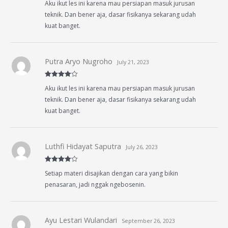
Aku ikut les ini karena mau persiapan masuk jurusan
of 5
teknik. Dan bener aja, dasar fisikanya sekarang udah
kuat banget.
Putra Aryo Nugroho
July 21, 2023
Rated
4
Aku ikut les ini karena mau persiapan masuk jurusan
out of 5
teknik. Dan bener aja, dasar fisikanya sekarang udah
kuat banget.
Luthfi Hidayat Saputra
July 26, 2023
Rated
4
Setiap materi disajikan dengan cara yang bikin
out of 5
penasaran, jadi nggak ngebosenin.
Ayu Lestari Wulandari
September 26, 2023