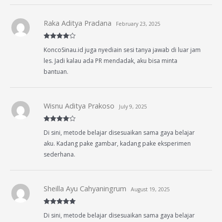
Raka Aditya Pradana
February 23, 2025
Rated
4
KoncoSinau.id juga nyediain sesi tanya jawab di luar jam
out of 5
les. Jadi kalau ada PR mendadak, aku bisa minta
bantuan.
Wisnu Aditya Prakoso
July 9, 2025
Rated
4
Di sini, metode belajar disesuaikan sama gaya belajar
out of 5
aku. Kadang pake gambar, kadang pake eksperimen
sederhana.
Sheilla Ayu Cahyaningrum
August 19, 2025
Rated
5
out
Di sini, metode belajar disesuaikan sama gaya belajar
of 5