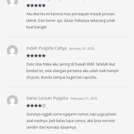
Rated
5
out
Aku ikut les ini karena mau persiapan masuk jurusan
of 5
teknik. Dan bener aja, dasar fisikanya sekarang udah
kuat banget.
Indah Puspita Cahya
January 24, 2025
Rated
5
out
Dulu nilai fisika aku sering di bawah KKM. Setelah ikut
of 5
bimbel ini, nilai ulangan pertama aku udah naik hampir
20 poin. Bunda sampai kaget liat raporku.
Kania Lestari Puspita
February 21, 2025
Rated
4
Gurunya nggak cuma ngajarin rumus, tapi juga jelasin
out of 5
asal-usulnya. Jadi kalau lupa rumus, aku bisa nurunin
sendiri dari konsep dasarnya.