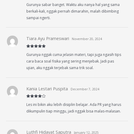
Rated
5
out
Gurunya sabar banget. Waktu aku nanya hal yang sama
of 5
berkali-kali, nggak pernah dimarahin, malah dibimbing
sampai ngerti.
Tiara Ayu Prameswari
November 20, 2024
Rated
5
out
Gurunya nggak cuma jelasin materi, tapi juga ngasih tips
of 5
cara baca soal fisika yang sering menjebak. Jadi pas
ujian, aku nggak terjebak sama trik soal.
Kania Lestari Puspita
December 7, 2024
Rated
4
Les ini bikin aku lebih disiplin belajar. Ada PR yang harus
out of 5
dikumpulin tiap minggu, jadi nggak bisa malas-malasan.
Luthfi Hidayat Saputra
January 12, 2025