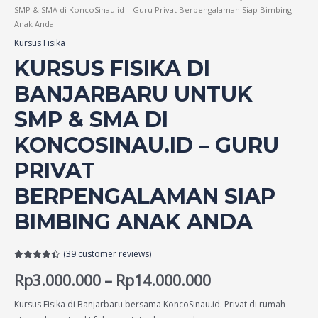
SMP & SMA di KoncoSinau.id – Guru Privat Berpengalaman Siap Bimbing
Anak Anda
Kursus Fisika
KURSUS FISIKA DI
BANJARBARU UNTUK
SMP & SMA DI
KONCOSINAU.ID – GURU
PRIVAT
BERPENGALAMAN SIAP
BIMBING ANAK ANDA
(
39
customer reviews)
Rated
39
4.38
Rp
3.000.000
–
Rp
14.000.000
out of 5
based on
customer
ratings
Kursus Fisika di Banjarbaru bersama KoncoSinau.id. Privat di rumah