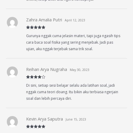
Zahra Amalia Putri
April 12, 2023
Rated
5
out
Gurunya nggak cuma jelasin materi, tapi juga ngasih tips
of 5
cara baca soal fisika yang sering menjebak. Jadi pas
ujian, aku nggak terjebak sama trik soal.
Reihan Arya Nugraha
May 30, 2023
Rated
4
Di sini, setiap sesi belajar selalu ada latihan soal, jadi
out of 5
nggak cuma teori doang. Itu bikin aku terbiasa ngerjain
soal dan lebih percaya diri.
Kevin Arya Saputra
June 15, 2023
Rated
5
out