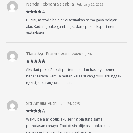
Nanda Febriani Salsabila
February 20, 2025
Rated
4
Di sini, metode belajar disesuaikan sama gaya belajar
out of 5
aku. Kadang pake gambar, kadang pake eksperimen
sederhana.
Tiara Ayu Prameswari
March 18, 2025
Rated
5
out
Aku ikut paket 24 kali pertemuan, dan hasilnya bener-
of 5
bener terasa. Semua materi kelas XI yang dulu aku nggak
ngerti, sekarang udah jelas.
Siti Amalia Putri
June 24, 2025
Rated
4
Waktu belajar optik, aku sering bingung sama
out of 5
pembiasan cahaya. Tapi di sini dijelasin pakai alat
peraga virtual, jadi langsung kebayang.