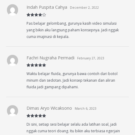
Indah Puspita Cahya
December 2, 2022
Rated
4
Pas belajar gelombang, gurunya kasih video simulasi
out of 5
yang bikin aku langsung paham konsepnya. Jadi nggak
cuma imajinasi di kepala.
Fachri Nugraha Permadi
February 27, 2023
Rated
5
out
Waktu belajar fluida, gurunya bawa contoh dari botol
of 5
minum dan sedotan. Jadi konsep tekanan dan aliran
fluida jadi gampang dipahami.
Dimas Aryo Wicaksono
March 6, 2023
Rated
5
out
Di sini, setiap sesi belajar selalu ada latihan soal, jadi
of 5
nggak cuma teori doang. Itu bikin aku terbiasa ngerjain