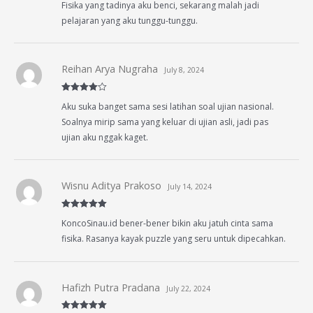
Fisika yang tadinya aku benci, sekarang malah jadi
out of 5
pelajaran yang aku tunggu-tunggu.
Reihan Arya Nugraha
July 8, 2024
Rated
4
Aku suka banget sama sesi latihan soal ujian nasional.
out of 5
Soalnya mirip sama yang keluar di ujian asli, jadi pas
ujian aku nggak kaget.
Wisnu Aditya Prakoso
July 14, 2024
Rated
5
out
KoncoSinau.id bener-bener bikin aku jatuh cinta sama
of 5
fisika. Rasanya kayak puzzle yang seru untuk dipecahkan.
Hafizh Putra Pradana
July 22, 2024