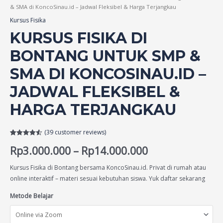
& SMA di KoncoSinau.id – Jadwal Fleksibel & Harga Terjangkau
Kursus Fisika
KURSUS FISIKA DI
BONTANG UNTUK SMP &
SMA DI KONCOSINAU.ID –
JADWAL FLEKSIBEL &
HARGA TERJANGKAU
(
39
customer reviews)
Rated
39
4.54
Rp
3.000.000
–
Rp
14.000.000
out of 5
based on
customer
ratings
Kursus Fisika di Bontang bersama KoncoSinau.id. Privat di rumah atau
online interaktif – materi sesuai kebutuhan siswa. Yuk daftar sekarang
Metode Belajar