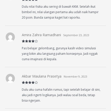
Rated
5
out
Dulu nilai fisika aku sering di bawah KKM. Setelah ikut
of 5
bimbel ini, nilai ulangan pertama aku udah naik hampir
20 poin. Bunda sampai kaget liat raporku.
Amira Zahra Ramadhani
September 23, 2023
Rated
4
Pas belajar gelombang, gurunya kasih video simulasi
out of 5
yang bikin aku langsung paham konsepnya. Jadi nggak
cuma imajinasi di kepala.
Akbar Maulana Prasetya
November 9, 2023
Rated
4
Dulu aku cuma hafalin rumus, tapi setelah belajar di sini,
out of 5
aku jadi ngerti logikanya. Jadi walau soal beda, tetap
bisa ngerjain.