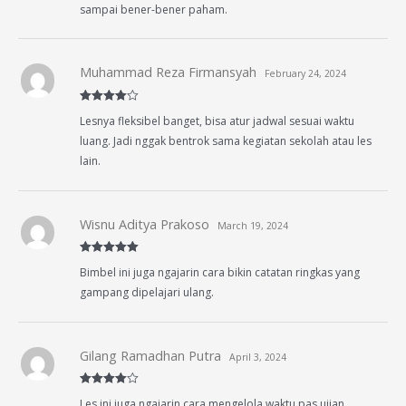
sampai bener-bener paham.
Muhammad Reza Firmansyah
February 24, 2024
Rated
4
Lesnya fleksibel banget, bisa atur jadwal sesuai waktu
out of 5
luang. Jadi nggak bentrok sama kegiatan sekolah atau les
lain.
Wisnu Aditya Prakoso
March 19, 2024
Rated
5
out
Bimbel ini juga ngajarin cara bikin catatan ringkas yang
of 5
gampang dipelajari ulang.
Gilang Ramadhan Putra
April 3, 2024
Rated
4
Les ini juga ngajarin cara mengelola waktu pas ujian,
out of 5