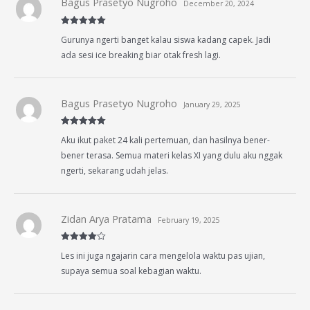
Bagus Prasetyo Nugroho
December 20, 2024
Rated
5
out
Gurunya ngerti banget kalau siswa kadang capek. Jadi
of 5
ada sesi ice breaking biar otak fresh lagi.
Bagus Prasetyo Nugroho
January 29, 2025
Rated
5
out
Aku ikut paket 24 kali pertemuan, dan hasilnya bener-
of 5
bener terasa. Semua materi kelas XI yang dulu aku nggak
ngerti, sekarang udah jelas.
Zidan Arya Pratama
February 19, 2025
Rated
4
Les ini juga ngajarin cara mengelola waktu pas ujian,
out of 5
supaya semua soal kebagian waktu.