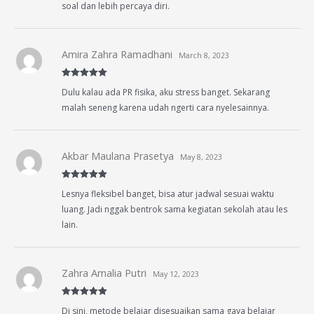
soal dan lebih percaya diri.
Amira Zahra Ramadhani
March 8, 2023
Rated
5
out
Dulu kalau ada PR fisika, aku stress banget. Sekarang
of 5
malah seneng karena udah ngerti cara nyelesainnya.
Akbar Maulana Prasetya
May 8, 2023
Rated
5
out
Lesnya fleksibel banget, bisa atur jadwal sesuai waktu
of 5
luang. Jadi nggak bentrok sama kegiatan sekolah atau les
lain.
Zahra Amalia Putri
May 12, 2023
Rated
5
out
Di sini, metode belajar disesuaikan sama gaya belajar
of 5