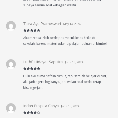
supaya semua soal kebagian waktu.
Tiara Ayu Prameswari
May 14, 2024
Rated
5
out
Aku merasa lebih pede pas masuk kelas fisika di
of 5
sekolah, karena materi udah dipelajari duluan di bimbel.
Luthfi Hidayat Saputra
June 13, 2024
Rated
5
out
Dulu aku cuma hafalin rumus, tapi setelah belajar di sini,
of 5
aku jadi ngerti logikanya. Jadi walau soal beda, tetap
bisa ngerjain.
Indah Puspita Cahya
June 15, 2024
Rated
4