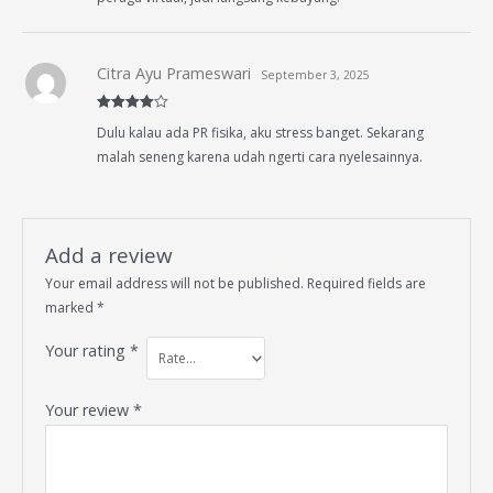
Citra Ayu Prameswari
September 3, 2025
Rated
4
Dulu kalau ada PR fisika, aku stress banget. Sekarang
out of 5
malah seneng karena udah ngerti cara nyelesainnya.
Add a review
Your email address will not be published.
Required fields are
marked
*
Your rating
*
Your review
*