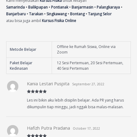
Kami menyediakan
Kursus Fisika
untuk Wilayah
Samarinda
•
Balikpapan
•
Pontianak
•
Banjarmasin
•
Palangkaraya
•
Banjarbaru
•
Tarakan
•
Singkawang
•
Bontang
•
Tanjung Selor
atau bisa juga ambil
Kursus Fisika Online
Offline ke Rumah Siswa, Online via
Metode Belajar
Zoom
Paket Belajar
12 Sesi Pertemuan, 20 Sesi Pertemuan,
Kedinasan
40 Sesi Pertemuan
Kania Lestari Puspita
September 27, 2022
Rated
5
out
Les ini bikin aku lebih disiplin belajar. Ada PR yang harus
of 5
dikumpulin tiap minggu, jadi nggak bisa malas-malasan.
Hafizh Putra Pradana
October 17, 2022