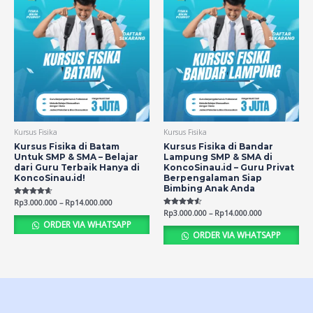
Kursus Fisika
Kursus Fisika
Kursus Fisika di Batam
Kursus Fisika di Bandar
Untuk SMP & SMA – Belajar
Lampung SMP & SMA di
dari Guru Terbaik Hanya di
KoncoSinau.id – Guru Privat
KoncoSinau.id!
Berpengalaman Siap
Bimbing Anak Anda
Rated
Rp
3.000.000
–
Rp
14.000.000
4.59
Rated
Rp
3.000.000
–
Rp
14.000.000
out of 5
4.51
ORDER VIA WHATSAPP
out of 5
ORDER VIA WHATSAPP