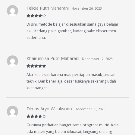
Felicia Putri Maharani
November 26, 2023
Rated
4
Di sini, metode belajar disesuaikan sama gaya belajar
out of 5
aku. Kadang pake gambar, kadang pake eksperimen
sederhana.
Khairunnisa Putri Maharani
December 17, 2023
Rated
5
out
Aku ikut les ini karena mau persiapan masuk jurusan
of 5
teknik. Dan bener aja, dasar fisikanya sekarang udah
kuat banget.
Dimas Aryo Wicaksono
December 30, 2023
Rated
4
Gurunya perhatian banget sama progress murid. Kalau
out of 5
ada materi yang belum dikuasai, langsung diulang