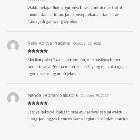
Rated
5
out
Waktu belajar fluida, gurunya bawa contoh dari botol
of 5
minum dan sedotan. Jadi konsep tekanan dan aliran
fluida jadi gampang dipahami.
Raka Aditya Pradana
October 23, 2022
Rated
5
out
Aku ikut paket 24 kali pertemuan, dan hasilnya bener-
of 5
bener terasa. Semua materi kelas XI yang dulu aku nggak
ngerti, sekarang udah jelas.
Nanda Febriani Salsabila
October 29, 2022
Rated
5
out
Lesnya fleksibel banget, bisa atur jadwal sesuai waktu
of 5
luang. Jadi nggak bentrok sama kegiatan sekolah atau les
lain.