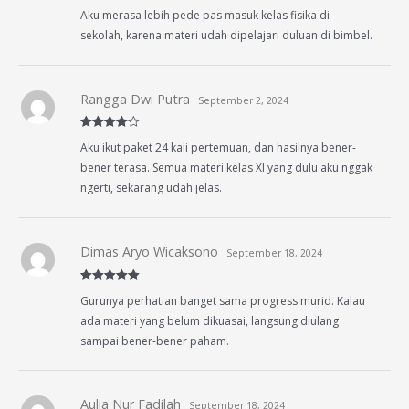
Rated
5
out
Aku merasa lebih pede pas masuk kelas fisika di
of 5
sekolah, karena materi udah dipelajari duluan di bimbel.
Rangga Dwi Putra
September 2, 2024
Rated
4
Aku ikut paket 24 kali pertemuan, dan hasilnya bener-
out of 5
bener terasa. Semua materi kelas XI yang dulu aku nggak
ngerti, sekarang udah jelas.
Dimas Aryo Wicaksono
September 18, 2024
Rated
5
out
Gurunya perhatian banget sama progress murid. Kalau
of 5
ada materi yang belum dikuasai, langsung diulang
sampai bener-bener paham.
Aulia Nur Fadilah
September 18, 2024