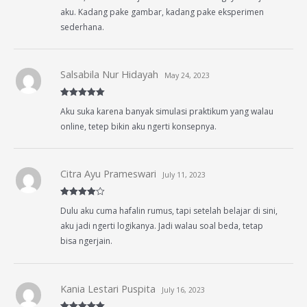
aku. Kadang pake gambar, kadang pake eksperimen
sederhana.
Salsabila Nur Hidayah
May 24, 2023
Rated
5
out
Aku suka karena banyak simulasi praktikum yang walau
of 5
online, tetep bikin aku ngerti konsepnya.
Citra Ayu Prameswari
July 11, 2023
Rated
4
Dulu aku cuma hafalin rumus, tapi setelah belajar di sini,
out of 5
aku jadi ngerti logikanya. Jadi walau soal beda, tetap
bisa ngerjain.
Kania Lestari Puspita
July 16, 2023