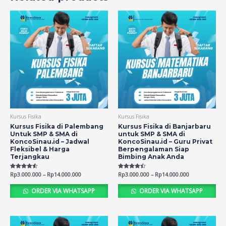
Kursus Fisika
Kursus Fisika
Kursus Fisika di Palembang
Kursus Fisika di Banjarbaru
Untuk SMP & SMA di
untuk SMP & SMA di
KoncoSinau.id – Jadwal
KoncoSinau.id – Guru Privat
Fleksibel & Harga
Berpengalaman Siap
Terjangkau
Bimbing Anak Anda
Rated
Rp
3.000.000
–
Rp
14.000.000
Rated
Rp
3.000.000
–
Rp
14.000.000
4.54
4.38
out of 5
out of 5
ORDER VIA WHATSAPP
ORDER VIA WHATSAPP