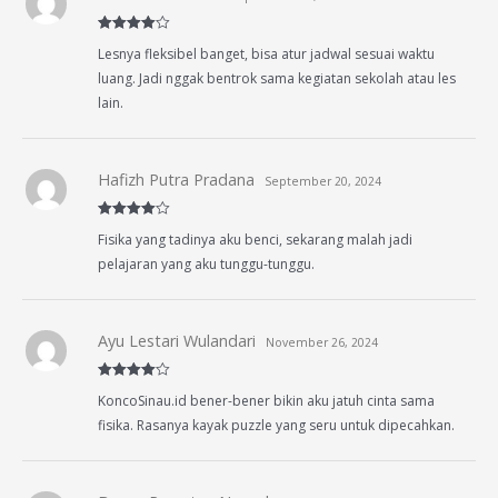
Rated
4
Lesnya fleksibel banget, bisa atur jadwal sesuai waktu
out of 5
luang. Jadi nggak bentrok sama kegiatan sekolah atau les
lain.
Hafizh Putra Pradana
September 20, 2024
Rated
4
Fisika yang tadinya aku benci, sekarang malah jadi
out of 5
pelajaran yang aku tunggu-tunggu.
Ayu Lestari Wulandari
November 26, 2024
Rated
4
KoncoSinau.id bener-bener bikin aku jatuh cinta sama
out of 5
fisika. Rasanya kayak puzzle yang seru untuk dipecahkan.