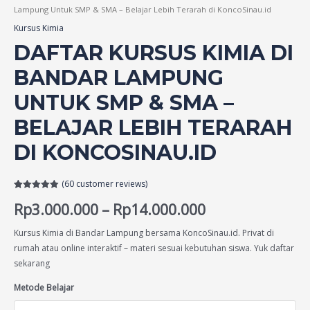
Lampung Untuk SMP & SMA – Belajar Lebih Terarah di KoncoSinau.id
Kursus Kimia
DAFTAR KURSUS KIMIA DI
BANDAR LAMPUNG
UNTUK SMP & SMA –
BELAJAR LEBIH TERARAH
DI KONCOSINAU.ID
(
60
customer reviews)
Rated
59
4.90
Rp
3.000.000
–
Rp
14.000.000
out of 5
based on
customer
ratings
Kursus Kimia di Bandar Lampung bersama KoncoSinau.id. Privat di
rumah atau online interaktif – materi sesuai kebutuhan siswa. Yuk daftar
sekarang
Metode Belajar