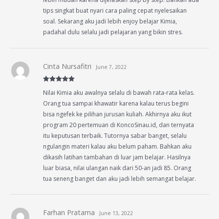
tips singkat buat nyari cara paling cepat nyelesaikan
soal. Sekarang aku jadi lebih enjoy belajar Kimia,
padahal dulu selalu jadi pelajaran yang bikin stres.
Cinta Nursafitri
June 7, 2022
Rated
5
out
Nilai Kimia aku awalnya selalu di bawah rata-rata kelas.
of 5
Orang tua sampai khawatir karena kalau terus begini
bisa ngefek ke pilihan jurusan kuliah. Akhirnya aku ikut
program 20 pertemuan di KoncoSinau.id, dan ternyata
itu keputusan terbaik. Tutornya sabar banget, selalu
ngulangin materi kalau aku belum paham. Bahkan aku
dikasih latihan tambahan di luar jam belajar. Hasilnya
luar biasa, nilai ulangan naik dari 50-an jadi 85. Orang
tua seneng banget dan aku jadi lebih semangat belajar.
Farhan Pratama
June 13, 2022