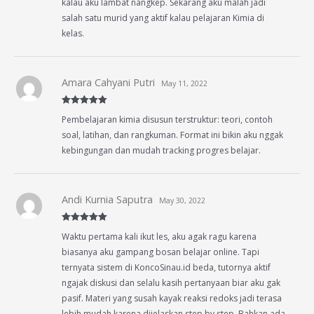
kalau aku lambat nangkep. Sekarang aku malah jadi
salah satu murid yang aktif kalau pelajaran Kimia di
kelas.
Amara Cahyani Putri
May 11, 2022
Rated
5
out
Pembelajaran kimia disusun terstruktur: teori, contoh
of 5
soal, latihan, dan rangkuman. Format ini bikin aku nggak
kebingungan dan mudah tracking progres belajar.
Andi Kurnia Saputra
May 30, 2022
Rated
5
out
Waktu pertama kali ikut les, aku agak ragu karena
of 5
biasanya aku gampang bosan belajar online. Tapi
ternyata sistem di KoncoSinau.id beda, tutornya aktif
ngajak diskusi dan selalu kasih pertanyaan biar aku gak
pasif. Materi yang susah kayak reaksi redoks jadi terasa
lebih mudah karena dijelaskan step by step. Bahkan ada