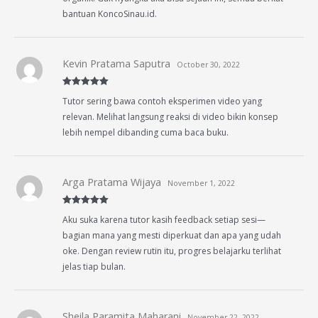
bantuan KoncoSinau.id.
Kevin Pratama Saputra
October 30, 2022
Rated
5
out
Tutor sering bawa contoh eksperimen video yang
of 5
relevan. Melihat langsung reaksi di video bikin konsep
lebih nempel dibanding cuma baca buku.
Arga Pratama Wijaya
November 1, 2022
Rated
5
out
Aku suka karena tutor kasih feedback setiap sesi—
of 5
bagian mana yang mesti diperkuat dan apa yang udah
oke. Dengan review rutin itu, progres belajarku terlihat
jelas tiap bulan.
Sheila Paramita Maharani
November 22, 2022