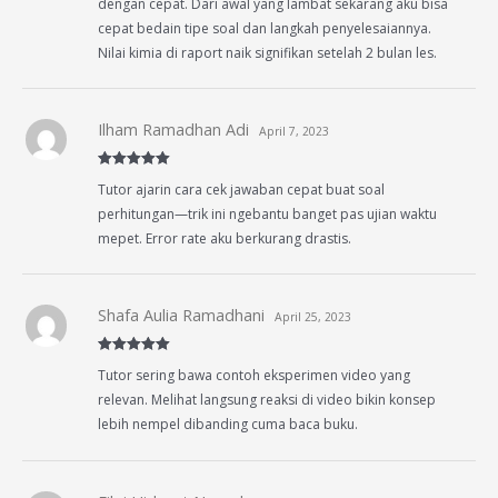
dengan cepat. Dari awal yang lambat sekarang aku bisa
cepat bedain tipe soal dan langkah penyelesaiannya.
Nilai kimia di raport naik signifikan setelah 2 bulan les.
Ilham Ramadhan Adi
April 7, 2023
Rated
5
out
Tutor ajarin cara cek jawaban cepat buat soal
of 5
perhitungan—trik ini ngebantu banget pas ujian waktu
mepet. Error rate aku berkurang drastis.
Shafa Aulia Ramadhani
April 25, 2023
Rated
5
out
Tutor sering bawa contoh eksperimen video yang
of 5
relevan. Melihat langsung reaksi di video bikin konsep
lebih nempel dibanding cuma baca buku.