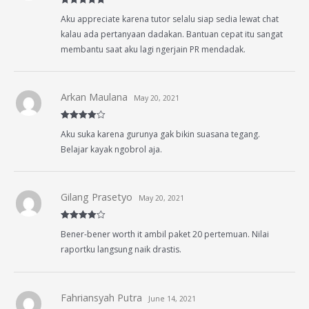
Rated
5
out
Aku appreciate karena tutor selalu siap sedia lewat chat
of 5
kalau ada pertanyaan dadakan. Bantuan cepat itu sangat
membantu saat aku lagi ngerjain PR mendadak.
Arkan Maulana
May 20, 2021
Rated
4
Aku suka karena gurunya gak bikin suasana tegang.
out of 5
Belajar kayak ngobrol aja.
Gilang Prasetyo
May 20, 2021
Rated
4
Bener-bener worth it ambil paket 20 pertemuan. Nilai
out of 5
raportku langsung naik drastis.
Fahriansyah Putra
June 14, 2021