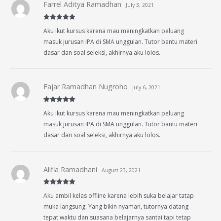
Farrel Aditya Ramadhan
July 3, 2021
Rated
5
out
Aku ikut kursus karena mau meningkatkan peluang
of 5
masuk jurusan IPA di SMA unggulan. Tutor bantu materi
dasar dan soal seleksi, akhirnya aku lolos.
Fajar Ramadhan Nugroho
July 6, 2021
Rated
5
out
Aku ikut kursus karena mau meningkatkan peluang
of 5
masuk jurusan IPA di SMA unggulan. Tutor bantu materi
dasar dan soal seleksi, akhirnya aku lolos.
Alifia Ramadhani
August 23, 2021
Rated
5
out
Aku ambil kelas offline karena lebih suka belajar tatap
of 5
muka langsung. Yang bikin nyaman, tutornya datang
tepat waktu dan suasana belajarnya santai tapi tetap