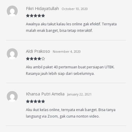
Fikri Hidayatullah
October 10, 2020
Rated
5
out
Awalnya aku takut kalau les online gak efektif. Ternyata
of 5
malah enak banget, bisa tetap interaktif.
Aldi Prakoso
November 4, 2020
Rated
4
Aku ambil paket 40 pertemuan buat persiapan UTBK.
out of 5
Rasanya jauh lebih siap dari sebelumnya.
Khansa Putri Amelia
January 22, 2021
Rated
5
out
Aku ikut kelas online, ternyata enak banget. Bisa tanya
of 5
langsung via Zoom, gak cuma nonton video.