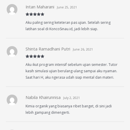
Intan Maharani
June 25, 2021
Rated
5
out
Aku paling sering keteteran pas ujian. Setelah sering
of 5
latihan soal di KoncoSinau.id, jadi lebih siap.
Shinta Ramadhani Putri
June 26, 2021
Rated
5
out
Aku ikut program intensif sebelum ujian semester. Tutor
of 5
kasih simulasi ujian berulang-ulang sampai aku nyaman.
Saat hari H, aku ngerasa udah siap mental dan materi.
Nabila Khairunnisa
July 2, 2021
Kimia organik yang biasanya ribet banget, di sini jadi
lebih gampang dimengerti.