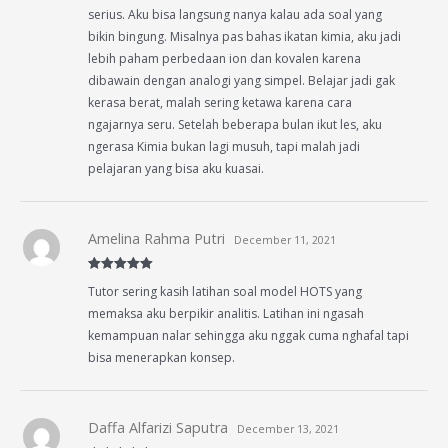
serius. Aku bisa langsung nanya kalau ada soal yang
bikin bingung. Misalnya pas bahas ikatan kimia, aku jadi
lebih paham perbedaan ion dan kovalen karena
dibawain dengan analogi yang simpel. Belajar jadi gak
kerasa berat, malah sering ketawa karena cara
ngajarnya seru. Setelah beberapa bulan ikut les, aku
ngerasa Kimia bukan lagi musuh, tapi malah jadi
pelajaran yang bisa aku kuasai.
Amelina Rahma Putri
December 11, 2021
Rated
5
out
Tutor sering kasih latihan soal model HOTS yang
of 5
memaksa aku berpikir analitis. Latihan ini ngasah
kemampuan nalar sehingga aku nggak cuma nghafal tapi
bisa menerapkan konsep.
Daffa Alfarizi Saputra
December 13, 2021