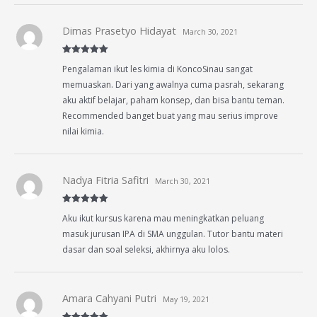
Dimas Prasetyo Hidayat
March 30, 2021
Rated
5
out
Pengalaman ikut les kimia di KoncoSinau sangat
of 5
memuaskan. Dari yang awalnya cuma pasrah, sekarang
aku aktif belajar, paham konsep, dan bisa bantu teman.
Recommended banget buat yang mau serius improve
nilai kimia.
Nadya Fitria Safitri
March 30, 2021
Rated
5
out
Aku ikut kursus karena mau meningkatkan peluang
of 5
masuk jurusan IPA di SMA unggulan. Tutor bantu materi
dasar dan soal seleksi, akhirnya aku lolos.
Amara Cahyani Putri
May 19, 2021