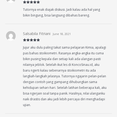
Rated
5
out
Tutornya enak diajak diskusi. Jadi kalau ada hal yang
of 5
bikin bingung, bisa langsung dibahas bareng.
Salsabila Fitriani
June 18, 2021
Rated
5
out
Jujur aku dulu paling takut sama pelajaran Kimia, apalagi
of 5
pas bahas stoikiometri. Rasanya angka-angka itu cuma
bikin pusing kepala dan setiap kali ada ulangan pasti
nilainya jeblok. Setelah ikut les di KoncoSinau.id, aku
baru ngerti kalau sebenarnya stoikiometri itu ada
langkah-langkah jelasnya. Tutornya ngajarin pelan-pelan
dengan contoh yang gampang dihubungkan sama
kehidupan sehari-hari. Setelah latihan beberapa kali, aku
bisa ngerjain soal tanpa panik. Hasilnya, nilai ulanganku
naik drastis dan aku jadi lebih percaya diri menghadapi
ujian.