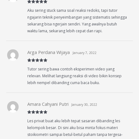
Rated
5
out
Aku sering stuck sama soal reaksi redoks, tapi tutor
of 5
ngajarin teknik penyeimbangan yang sistematis sehingga
sekarang bisa ngerjain sendiri. Yang awalnya butuh
waktu lama, sekarang lebih cepat dan rapi.
Arga Perdana Wijaya
January 7, 2022
Rated
5
out
Tutor sering bawa contoh eksperimen video yang
of 5
relevan. Melihat langsung reaksi di video bikin konsep
lebih nempel dibanding cuma baca buku.
Amara Cahyani Putri
January 30, 2022
Rated
5
out
Les privat buat aku lebih tepat sasaran dibanding les
of 5
kelompok besar. Di sini aku bisa minta fokus materi
stoikiometri sampai betul-betul paham tanpa tergesa-