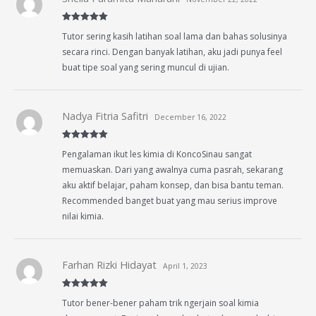
Rated
5
out
Tutor sering kasih latihan soal lama dan bahas solusinya
of 5
secara rinci. Dengan banyak latihan, aku jadi punya feel
buat tipe soal yang sering muncul di ujian.
Nadya Fitria Safitri
December 16, 2022
Rated
5
out
Pengalaman ikut les kimia di KoncoSinau sangat
of 5
memuaskan. Dari yang awalnya cuma pasrah, sekarang
aku aktif belajar, paham konsep, dan bisa bantu teman.
Recommended banget buat yang mau serius improve
nilai kimia.
Farhan Rizki Hidayat
April 1, 2023
Rated
5
out
Tutor bener-bener paham trik ngerjain soal kimia
of 5