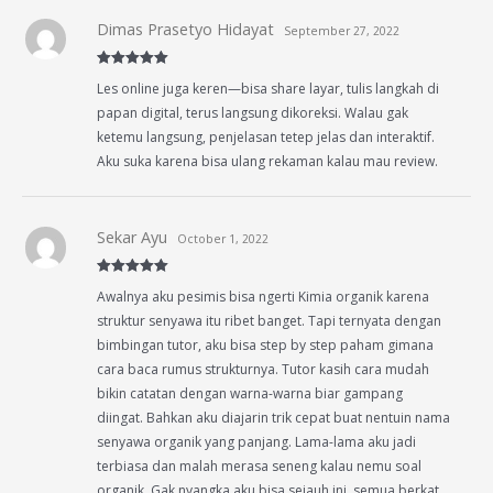
Dimas Prasetyo Hidayat
September 27, 2022
Rated
5
out
Les online juga keren—bisa share layar, tulis langkah di
of 5
papan digital, terus langsung dikoreksi. Walau gak
ketemu langsung, penjelasan tetep jelas dan interaktif.
Aku suka karena bisa ulang rekaman kalau mau review.
Sekar Ayu
October 1, 2022
Rated
5
out
Awalnya aku pesimis bisa ngerti Kimia organik karena
of 5
struktur senyawa itu ribet banget. Tapi ternyata dengan
bimbingan tutor, aku bisa step by step paham gimana
cara baca rumus strukturnya. Tutor kasih cara mudah
bikin catatan dengan warna-warna biar gampang
diingat. Bahkan aku diajarin trik cepat buat nentuin nama
senyawa organik yang panjang. Lama-lama aku jadi
terbiasa dan malah merasa seneng kalau nemu soal
organik. Gak nyangka aku bisa sejauh ini, semua berkat