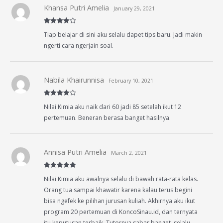
Khansa Putri Amelia
January 29, 2021
Rated
4
Tiap belajar di sini aku selalu dapet tips baru. Jadi makin
out of 5
ngerti cara ngerjain soal.
Nabila Khairunnisa
February 10, 2021
Rated
4
Nilai Kimia aku naik dari 60 jadi 85 setelah ikut 12
out of 5
pertemuan. Beneran berasa banget hasilnya.
Annisa Putri Amelia
March 2, 2021
Rated
5
out
Nilai Kimia aku awalnya selalu di bawah rata-rata kelas.
of 5
Orang tua sampai khawatir karena kalau terus begini
bisa ngefek ke pilihan jurusan kuliah. Akhirnya aku ikut
program 20 pertemuan di KoncoSinau.id, dan ternyata
itu keputusan terbaik. Tutornya sabar banget, selalu