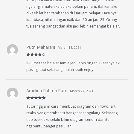
ngulangin materi kalau aku belum paham. Bahkan aku
dikasih latihan tambahan di luar jam belajar. Hasilnya
luar biasa, nilai ulangan naik dari 50-an jadi 85. Orang
tua seneng banget dan aku jadi lebih semangat belajar.
Putri Maharani
March 16, 2021
Rated
4
Aku merasa belajar Kimia jadi lebih ringan. Biasanya aku
out of 5
pusing, tapi sekarang malah lebih enjoy.
Amelina Rahma Putri
March 24, 2021
Rated
5
out
Tutor ngajarin cara membuat diagram dan flowchart
of 5
reaksi yang membantu banget saat ngulang. Sekarang
tiap topik aku selalu bikin diagram sendiri dan itu
ngebantu banget pas ujian.