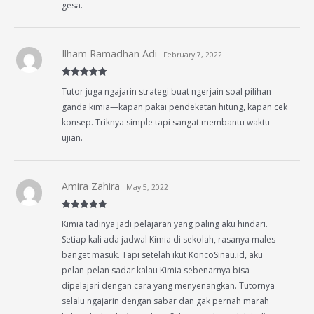
gesa.
Ilham Ramadhan Adi
February 7, 2022
Rated
5
out
Tutor juga ngajarin strategi buat ngerjain soal pilihan
of 5
ganda kimia—kapan pakai pendekatan hitung, kapan cek
konsep. Triknya simple tapi sangat membantu waktu
ujian.
Amira Zahira
May 5, 2022
Rated
5
out
Kimia tadinya jadi pelajaran yang paling aku hindari.
of 5
Setiap kali ada jadwal Kimia di sekolah, rasanya males
banget masuk. Tapi setelah ikut KoncoSinau.id, aku
pelan-pelan sadar kalau Kimia sebenarnya bisa
dipelajari dengan cara yang menyenangkan. Tutornya
selalu ngajarin dengan sabar dan gak pernah marah