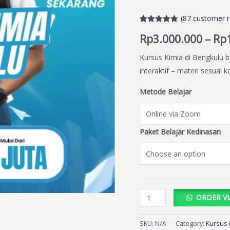
(
87
customer r
Rated
87
4.76
Rp
3.000.000
–
Rp
out of 5
based on
customer
Kursus Kimia di Bengkulu b
ratings
interaktif – materi sesuai 
Metode Belajar
Paket Belajar Kedinasan
ORDER V
SKU:
N/A
Category:
Kursus 