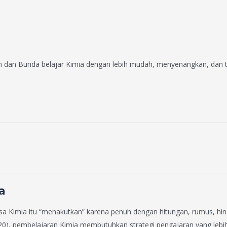
dan Bunda belajar Kimia dengan lebih mudah, menyenangkan, dan te
a
 Kimia itu “menakutkan” karena penuh dengan hitungan, rumus, hin
., 2020), pembelajaran Kimia membutuhkan strategi pengajaran yang l