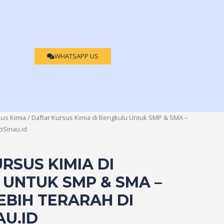
WHATSAPP US
us Kimia
/ Daftar Kursus Kimia di Bengkulu Untuk SMP & SMA –
oSinau.id
RSUS KIMIA DI
UNTUK SMP & SMA –
EBIH TERARAH DI
U.ID