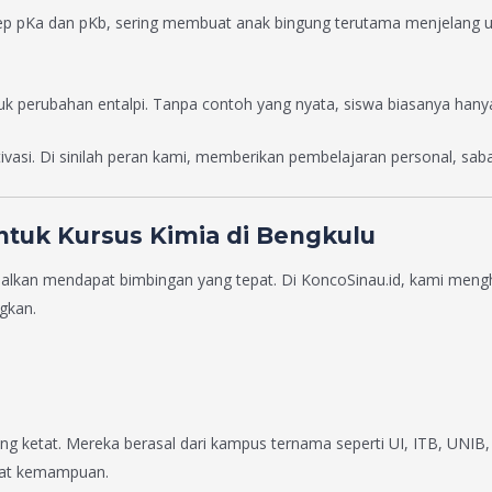
 pKa dan pKb, sering membuat anak bingung terutama menjelang uj
suk perubahan entalpi. Tanpa contoh yang nyata, siswa biasanya ha
asi. Di sinilah peran kami, memberikan pembelajaran personal, sabar
ntuk Kursus Kimia di Bengkulu
alkan mendapat bimbingan yang tepat. Di KoncoSinau.id, kami mengha
gkan.
ang ketat. Mereka berasal dari kampus ternama seperti UI, ITB, UNIB
kat kemampuan.