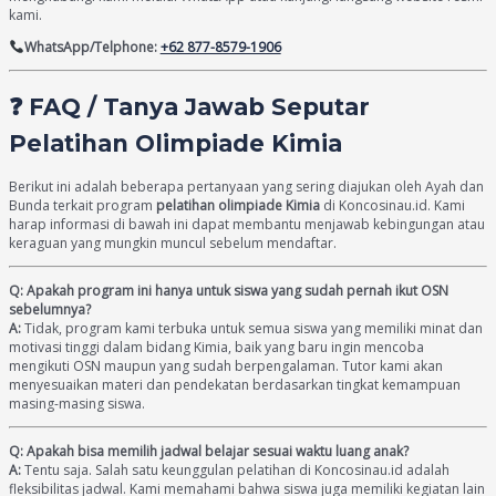
kami.
WhatsApp/Telphone:
+62 877-8579-1906
❓ FAQ / Tanya Jawab Seputar
Pelatihan Olimpiade Kimia
Berikut ini adalah beberapa pertanyaan yang sering diajukan oleh Ayah dan
Bunda terkait program
pelatihan olimpiade Kimia
di Koncosinau.id. Kami
harap informasi di bawah ini dapat membantu menjawab kebingungan atau
keraguan yang mungkin muncul sebelum mendaftar.
Q: Apakah program ini hanya untuk siswa yang sudah pernah ikut OSN
sebelumnya?
A:
Tidak, program kami terbuka untuk semua siswa yang memiliki minat dan
motivasi tinggi dalam bidang Kimia, baik yang baru ingin mencoba
mengikuti OSN maupun yang sudah berpengalaman. Tutor kami akan
menyesuaikan materi dan pendekatan berdasarkan tingkat kemampuan
masing-masing siswa.
Q: Apakah bisa memilih jadwal belajar sesuai waktu luang anak?
A:
Tentu saja. Salah satu keunggulan pelatihan di Koncosinau.id adalah
fleksibilitas jadwal. Kami memahami bahwa siswa juga memiliki kegiatan lain