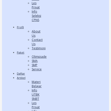
Les
Privat
Info
Seleksi
CPNS
Profil
About
Us
Contact
Us
Testimoni
Paket
Olimpiade
SMA
SMP
Service
Daftar
Artikel
Materi
Belajar
Info
UTBK
SNBT
Les
Privat