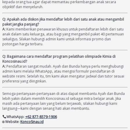
kepada orang tua agar dapat memantau perkembangan anak secara
objektif dan menyeluruh.
Q: Apakah ada diskon jika mendaftar lebih dari satu anak atau mengambil
paket jangka panjang?
A:
Kami memberikan penawaran khusus untuk pendaftaran lebih dari satu
anak dalam satu keluarga, atau bagi yang mengambil paket 40 pertemuan
sekaligus. Silakan hubungi admin kami untuk informasi promo dan
potongan harga terbaru.
Q: Bagaimana cara mendaftar program pelatihan olimpiade Kimia di
Koncosinau.id?
A:
Pendaftaran sangat mudah. Ayah dan Bunda hanya perlu menghubungi
admin kami melalui WhatsApp, atau mengisi formulir pendaftaran di
website resmi. Setelah itu, tim kami akan mengatur jadwal dan tutor sesuai
preferensi yang diinginkan.
Semoga pertanyaan-pertanyaan di atas dapat membantu Ayah dan Bunda
lebih yakin dalam memilih Koncosinau.id sebagai mitra belajar anak. Jika
masih ada pertanyaan lain yang belum terjawab, silakan hubungi kami
langsung—kami dengan senang hati akan membantu.
WhatsApp:
+62 877-8579-1906
🌐
Website:
KoncoSinau.id