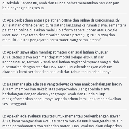
di sekolah. Karena itu, Ayah dan Bunda bebas menentukan hari dan jam
belajar yang paling sesuai.
Q: Apa perbedaan antara pelatihan offline dan online di Koncosinau.id?
A:
Pelatihan
offline
berarti guru datang langsung ke rumah siswa, sementara
pelatihan
online
dilakukan melalui platform seperti Zoom atau Google
Meet. Keduanya tetap disampaikan secara privat (1 guru 1 siswa) dan
memiliki kualitas pengajaran serta materi yang sama intensif.
Q: Apakah siswa akan mendapat materi dan soal latihan khusus?
A:
Ya, setiap siswa akan mendapat modul belajar eksklusif dari
Koncosinau.id, termasuk soal-soal latihan tingkat olimpiade yang sudah
disesuaikan dengan standar OSN. Modul ini dikembangkan oleh tim
akademik kami berdasarkan soal asli dari tahun-tahun sebelumnya.
Q: Bagaimana jika ada sesi yang terlewat karena anak berhalangan hadir?
A:
Kami memberikan fleksibilitas penjadwalan ulang apabila siswa
berhalangan dengan alasan yang wajar. Ayah dan Bunda cukup
menginformasikan sebelumnya kepada admin kami untuk menjadwalkan
sesi pengganti.
Q: Apakah ada evaluasi atau tes untuk memantau perkembangan siswa?
A:
Ya, kami mengadakan evaluasi secara berkala untuk mengetahui sejauh
mana pemahaman siswa terhadap materi. Hasil evaluasi akan dilaporkan