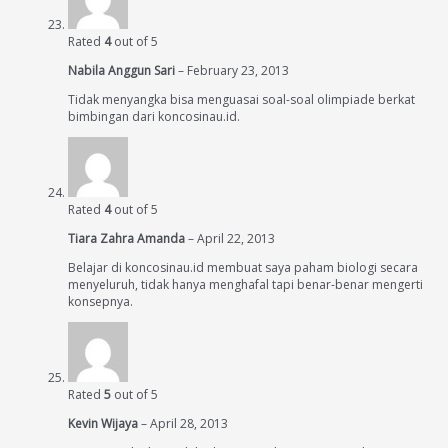
Rated
4
out of 5
Nabila Anggun Sari
–
February 23, 2013
Tidak menyangka bisa menguasai soal-soal olimpiade berkat
bimbingan dari koncosinau.id.
Rated
4
out of 5
Tiara Zahra Amanda
–
April 22, 2013
Belajar di koncosinau.id membuat saya paham biologi secara
menyeluruh, tidak hanya menghafal tapi benar-benar mengerti
konsepnya.
Rated
5
out of 5
Kevin Wijaya
–
April 28, 2013