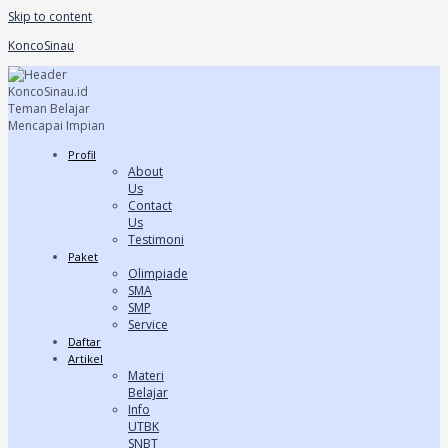
Skip to content
KoncoSinau
Profil
About
Us
Contact
Us
Testimoni
Paket
Olimpiade
SMA
SMP
Service
Daftar
Artikel
Materi
Belajar
Info
UTBK
SNBT