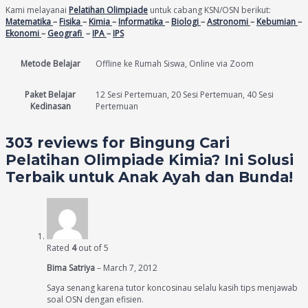
Kami melayanai
Pelatihan Olimpiade
untuk cabang KSN/OSN berikut:
Matematika
–
Fisika
–
Kimia
–
Informatika
–
Biologi
–
Astronomi
–
Kebumian
–
Ekonomi
–
Geografi
–
IPA
–
IPS
Metode Belajar
Offline ke Rumah Siswa, Online via Zoom
Paket Belajar
12 Sesi Pertemuan, 20 Sesi Pertemuan, 40 Sesi
Kedinasan
Pertemuan
303 reviews for
Bingung Cari
Pelatihan Olimpiade Kimia? Ini Solusi
Terbaik untuk Anak Ayah dan Bunda!
Rated
4
out of 5
Bima Satriya
–
March 7, 2012
Saya senang karena tutor koncosinau selalu kasih tips menjawab
soal OSN dengan efisien.