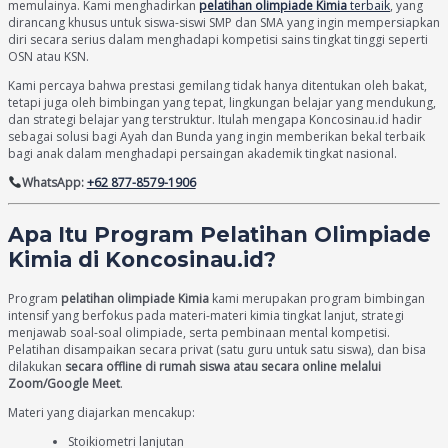
memulainya. Kami menghadirkan
pelatihan olimpiade Kimia
terbaik
, yang
dirancang khusus untuk siswa-siswi SMP dan SMA yang ingin mempersiapkan
diri secara serius dalam menghadapi kompetisi sains tingkat tinggi seperti
OSN atau KSN.
Kami percaya bahwa prestasi gemilang tidak hanya ditentukan oleh bakat,
tetapi juga oleh bimbingan yang tepat, lingkungan belajar yang mendukung,
dan strategi belajar yang terstruktur. Itulah mengapa Koncosinau.id hadir
sebagai solusi bagi Ayah dan Bunda yang ingin memberikan bekal terbaik
bagi anak dalam menghadapi persaingan akademik tingkat nasional.
WhatsApp:
+62 877-8579-1906
Apa Itu Program Pelatihan Olimpiade
Kimia di Koncosinau.id?
Program
pelatihan olimpiade Kimia
kami merupakan program bimbingan
intensif yang berfokus pada materi-materi kimia tingkat lanjut, strategi
menjawab soal-soal olimpiade, serta pembinaan mental kompetisi.
Pelatihan disampaikan secara privat (satu guru untuk satu siswa), dan bisa
dilakukan
secara offline di rumah siswa atau secara online melalui
Zoom/Google Meet
.
Materi yang diajarkan mencakup:
Stoikiometri lanjutan