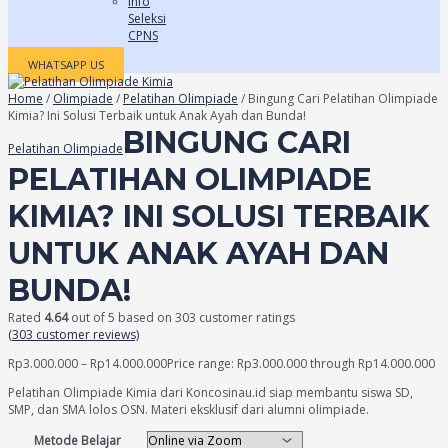
Info
Seleksi
CPNS
WHATSAPP US
Home
/
Olimpiade
/
Pelatihan Olimpiade
/ Bingung Cari Pelatihan Olimpiade
Kimia? Ini Solusi Terbaik untuk Anak Ayah dan Bunda!
BINGUNG CARI
Pelatihan Olimpiade
PELATIHAN OLIMPIADE
KIMIA? INI SOLUSI TERBAIK
UNTUK ANAK AYAH DAN
BUNDA!
Rated
4.64
out of 5 based on
303
customer ratings
(
303
customer reviews)
Rp
3.000.000
–
Rp
14.000.000
Price range: Rp3.000.000 through Rp14.000.000
Pelatihan Olimpiade Kimia dari Koncosinau.id siap membantu siswa SD,
SMP, dan SMA lolos OSN. Materi eksklusif dari alumni olimpiade.
Metode Belajar