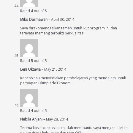
Rated
4
out of 5
Miko Darmawan
–
April 30, 2014
Saya direkomendasikan teman untuk ikut program ini dan
ternyata memang terbukti berkualitas.
Rated
5
out of 5
Leni Oktavia
–
May 21, 2014
Koncosinau menyediakan pembelajaran yang mendalam untuk
persiapan Olimpiade Ekonomi.
Rated
4
out of 5
Nabila Anjani
–
May 28, 2014
Terima kasih koncosinau sudah membantu saya mengenal lebih
dalam dunia kebumian dan siap OSN!