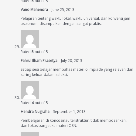
Rated
5
out of 5
Vano Mahendra
–
June 25, 2013
Pelajaran tentang waktu lokal, waktu universal, dan konversi jam
astronomi disampaikan dengan sangat praktis.
Rated
5
out of 5
Fahrul Ilham Prasetya
–
July 20, 2013
Setiap sesi belajar membahas materi olimpiade yang relevan dan
sering keluar dalam seleksi.
Rated
4
out of 5
Hendra Nugraha
–
September 1, 2013
Pembelajaran di koncosinau terstruktur, tidak membosankan,
dan fokus banget ke materi OSN.