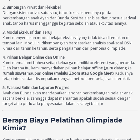
2. Bimbingan Privat dan Fleksibel
Dengan sistem privat satu-satu, tutor fokus sepenuhnya pada
perkembangan anak Ayah dan Bunda. Sesi belajar bisa diatur sesuai jadwal
anak, tanpa harus mengganggu kegiatan sekolah atau aktivitas lainnya.
3. Modul Eksklusif dan Teruji
Kami menyediakan modul belajar eksklusif yang tidak bisa ditemukan di
tempat lain. Modul ini dikembangkan berdasarkan analisis soal-soal OSN
Kimia dari tahun ke tahun, serta pengalaman dari pembina olimpiade.
4. Pilihan Belajar Online dan Offline
Kami memahami bahwa setiap keluarga memiliki preferensi yang berbeda.
Oleh karena itu, kami menyediakan pilihan belajar
offline (guru datang ke
rumah siswa)
maupun
online (melalui Zoom atau Google Meet)
. Keduanya
tetap intensif dan disampaikan dengan metode pembelajaran interaktif.
5. Evaluasi Rutin dan Laporan Progres
Ayah dan Bunda akan mendapatkan laporan perkembangan belajar anak
secara berkala, sehingga dapat memantau apakah sudah sesuai dengan
target atau perlu ada penyesuaian dalam strategi belajar.
Berapa Biaya Pelatihan Olimpiade
Kimia?
Kami menyediakan dua pilihan sistem bimbingan yang bisa dipilih sesuai