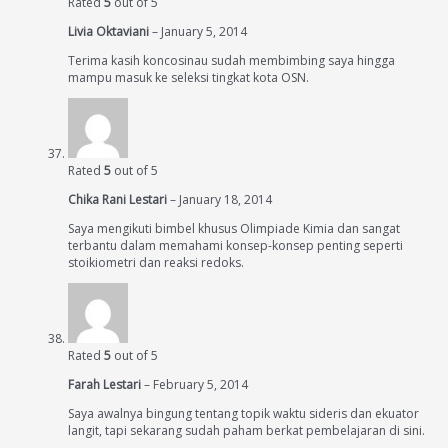
Rated
5
out of 5
Livia Oktaviani
–
January 5, 2014
Terima kasih koncosinau sudah membimbing saya hingga
mampu masuk ke seleksi tingkat kota OSN.
Rated
5
out of 5
Chika Rani Lestari
–
January 18, 2014
Saya mengikuti bimbel khusus Olimpiade Kimia dan sangat
terbantu dalam memahami konsep-konsep penting seperti
stoikiometri dan reaksi redoks.
Rated
5
out of 5
Farah Lestari
–
February 5, 2014
Saya awalnya bingung tentang topik waktu sideris dan ekuator
langit, tapi sekarang sudah paham berkat pembelajaran di sini.