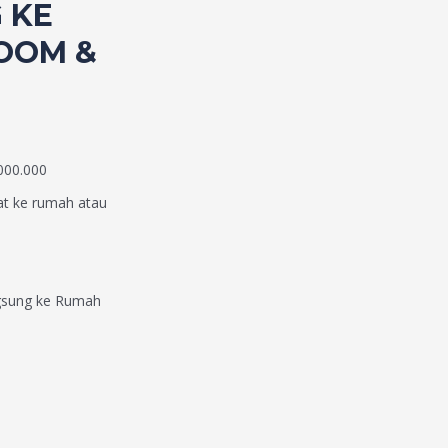
 KE
ZOOM &
000.000
vat ke rumah atau
ngsung ke Rumah