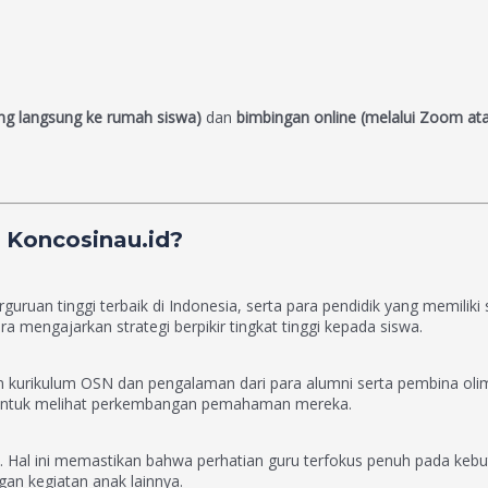
ang langsung ke rumah siswa)
dan
bimbingan online (melalui Zoom at
 Koncosinau.id?
ruan tinggi terbaik di Indonesia, serta para pendidik yang memiliki s
 mengajarkan strategi berpikir tingkat tinggi kepada siswa.
kan kurikulum OSN dan pengalaman dari para alumni serta pembina oli
in untuk melihat perkembangan pemahaman mereka.
wa. Hal ini memastikan bahwa perhatian guru terfokus penuh pada kebu
an kegiatan anak lainnya.