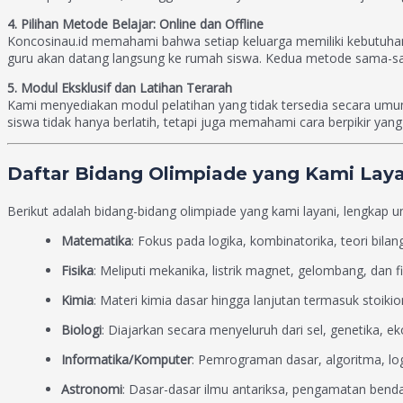
4. Pilihan Metode Belajar: Online dan Offline
Koncosinau.id memahami bahwa setiap keluarga memiliki kebutuhan b
guru akan datang langsung ke rumah siswa. Kedua metode sama-sam
5. Modul Eksklusif dan Latihan Terarah
Kami menyediakan modul pelatihan yang tidak tersedia secara umu
siswa tidak hanya berlatih, tetapi juga memahami cara berpikir yan
Daftar Bidang Olimpiade yang Kami Laya
Berikut adalah bidang-bidang olimpiade yang kami layani, lengkap 
Matematika
: Fokus pada logika, kombinatorika, teori bilan
Fisika
: Meliputi mekanika, listrik magnet, gelombang, dan f
Kimia
: Materi kimia dasar hingga lanjutan termasuk stoikio
Biologi
: Diajarkan secara menyeluruh dari sel, genetika, ek
Informatika/Komputer
: Pemrograman dasar, algoritma, l
Astronomi
: Dasar-dasar ilmu antariksa, pengamatan benda 