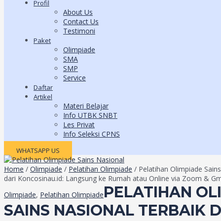
Profil
About Us
Contact Us
Testimoni
Paket
Olimpiade
SMA
SMP
Service
Daftar
Artikel
Materi Belajar
Info UTBK SNBT
Les Privat
Info Seleksi CPNS
WHATSAPP US
Home
/
Olimpiade
/
Pelatihan Olimpiade
/ Pelatihan Olimpiade Sains
dari Koncosinau.id: Langsung ke Rumah atau Online via Zoom & G
PELATIHAN OL
Olimpiade
,
Pelatihan Olimpiade
SAINS NASIONAL TERBAIK D