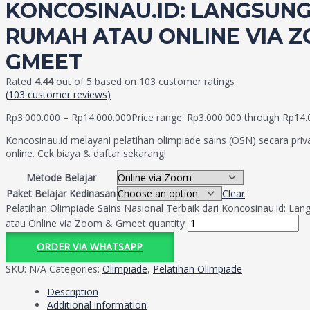
KONCOSINAU.ID: LANGSUNG
RUMAH ATAU ONLINE VIA 
GMEET
Rated
4.44
out of 5 based on
103
customer ratings
(
103
customer reviews)
Rp
3.000.000
–
Rp
14.000.000
Price range: Rp3.000.000 through Rp14.
Koncosinau.id melayani pelatihan olimpiade sains (OSN) secara pri
online. Cek biaya & daftar sekarang!
Metode Belajar
Paket Belajar Kedinasan
Clear
Pelatihan Olimpiade Sains Nasional Terbaik dari Koncosinau.id: La
atau Online via Zoom & Gmeet quantity
ORDER VIA WHATSAPP
SKU:
N/A
Categories:
Olimpiade
,
Pelatihan Olimpiade
Description
Additional information