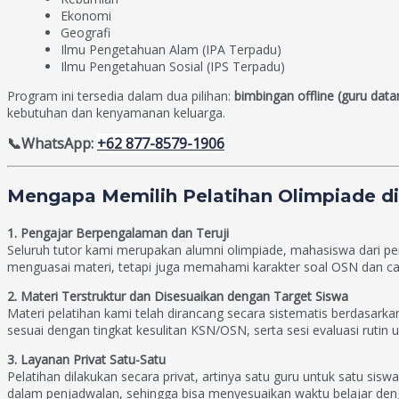
Ekonomi
Geografi
Ilmu Pengetahuan Alam (IPA Terpadu)
Ilmu Pengetahuan Sosial (IPS Terpadu)
Program ini tersedia dalam dua pilihan:
bimbingan offline (guru dat
kebutuhan dan kenyamanan keluarga.
📞WhatsApp:
+62 877-8579-1906
Mengapa Memilih Pelatihan Olimpiade di
1. Pengajar Berpengalaman dan Teruji
Seluruh tutor kami merupakan alumni olimpiade, mahasiswa dari pergu
menguasai materi, tetapi juga memahami karakter soal OSN dan cara
2. Materi Terstruktur dan Disesuaikan dengan Target Siswa
Materi pelatihan kami telah dirancang secara sistematis berdasar
sesuai dengan tingkat kesulitan KSN/OSN, serta sesi evaluasi rut
3. Layanan Privat Satu-Satu
Pelatihan dilakukan secara privat, artinya satu guru untuk satu sis
dalam penjadwalan, sehingga bisa menyesuaikan waktu belajar deng