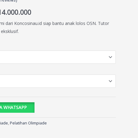
14.000.000
i dari Koncosinau.id siap bantu anak lolos OSN. Tutor
eksklusif.
IA WHATSAPP
iade
,
Pelatihan Olimpiade