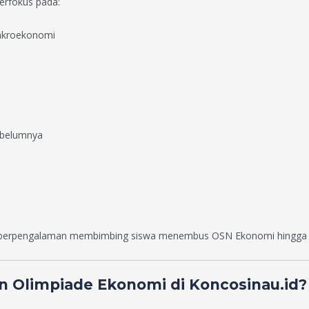
erfokus pada:
akroekonomi
ebelumnya
ah berpengalaman membimbing siswa menembus OSN Ekonomi hingga ti
n Olimpiade Ekonomi di Koncosinau.id?