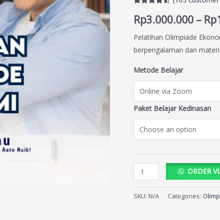
Rated
103
4.53
Rp
3.000.000
–
Rp
out of 5
based on
customer
Pelatihan Olimpiade Ekonom
ratings
berpengalaman dan materi 
Metode Belajar
Paket Belajar Kedinasan
ORDER V
SKU:
N/A
Categories:
Olimp