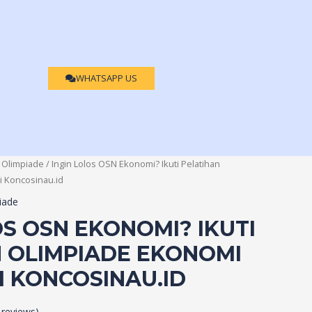
WHATSAPP US
 Olimpiade
/ Ingin Lolos OSN Ekonomi? Ikuti Pelatihan
i Koncosinau.id
iade
OS OSN EKONOMI? IKUTI
 OLIMPIADE EKONOMI
DI KONCOSINAU.ID
reviews)