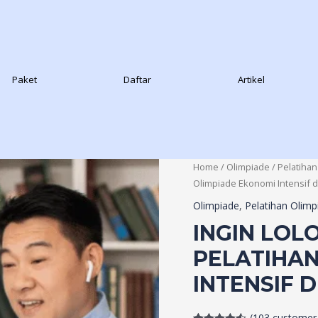
Paket
Daftar
Artikel
Home
/
Olimpiade
/
Pelatihan
Olimpiade Ekonomi Intensif d
Olimpiade
,
Pelatihan Olimp
INGIN LOL
PELATIHAN
INTENSIF 
(
103
customer 