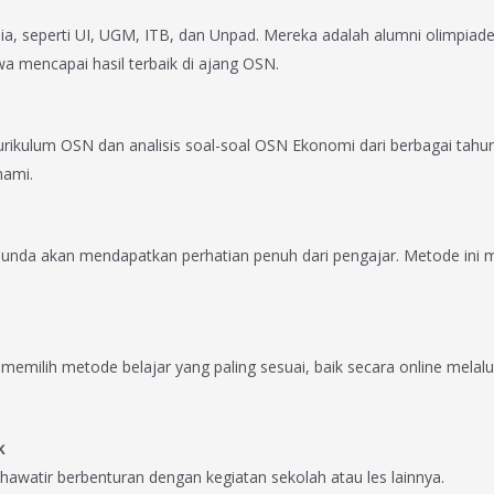
esia, seperti UI, UGM, ITB, dan Unpad. Mereka adalah alumni olimpiad
a mencapai hasil terbaik di ajang OSN.
urikulum OSN dan analisis soal-soal OSN Ekonomi dari berbagai tahun
hami.
 Bunda akan mendapatkan perhatian penuh dari pengajar. Metode ini 
milih metode belajar yang paling sesuai, baik secara online mela
k
khawatir berbenturan dengan kegiatan sekolah atau les lainnya.