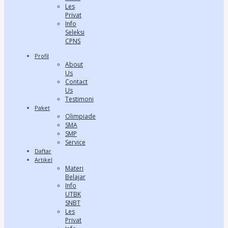
Les
Privat
Info
Seleksi
CPNS
Profil
About
Us
Contact
Us
Testimoni
Paket
Olimpiade
SMA
SMP
Service
Daftar
Artikel
Materi
Belajar
Info
UTBK
SNBT
Les
Privat