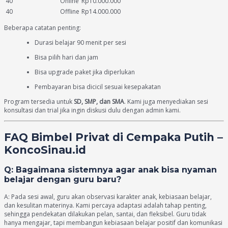
40
Online
Rp10.000.000
40
Offline
Rp14.000.000
Beberapa catatan penting:
Durasi belajar 90 menit per sesi
Bisa pilih hari dan jam
Bisa upgrade paket jika diperlukan
Pembayaran bisa dicicil sesuai kesepakatan
Program tersedia untuk
SD, SMP, dan SMA
. Kami juga menyediakan sesi
konsultasi dan trial jika ingin diskusi dulu dengan admin kami.
FAQ Bimbel Privat di Cempaka Putih –
KoncoSinau.id
Q: Bagaimana sistemnya agar anak bisa nyaman
belajar dengan guru baru?
A: Pada sesi awal, guru akan observasi karakter anak, kebiasaan belajar,
dan kesulitan materinya. Kami percaya adaptasi adalah tahap penting,
sehingga pendekatan dilakukan pelan, santai, dan fleksibel. Guru tidak
hanya mengajar, tapi membangun kebiasaan belajar positif dan komunikasi