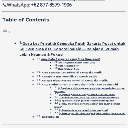
📞WhatsApp:
+62 877-8579-1906
Table of Contents
Guru Les Privat di Cempaka Putih, Jakarta Pusat untuk
SD, SMP, SMA dari KoncoSinau.id — Belajar di Rumah
Lebih Nyaman & Fokus!
Apa Mata Pelajaran yang Bisa Dipelajari?
Mata Pelajaran Sekolah Dasar (SD)
Mata Pelajaran SMP
Mata Pelajaran SMA
Area Layanan Les Privat di Cempaka Putih
Kenapa Harus Memilih KoncoSinau.id?
Berapa Biaya Kursus Privat di Cempaka Putih?
FAQ Bimbel Privat di Cempaka Putih – KoncoSinau.id
Q: Bagaimana sistemnya agar anak bisa nyaman belajar dengan
guru baru?
Q: Apakah guru akan mengikuti buku sekolah anak?
Q: Bagaimana kalau anak saya cepat bosan saat belajar?
Q: Apakah bisa pilih guru laki-laki atau perempuan?
Q: Kalau anak tidak mengerti, apakah bisa diulang sampai
paham?
Q: Apakah ada sesi evaluasi untuk orang tua?
Q: Anak saya sulit fokus belajar. Apakah sistem privat cocok?
Kesimpulan