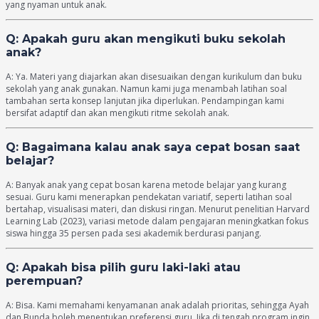
yang nyaman untuk anak.
Q: Apakah guru akan mengikuti buku sekolah
anak?
A: Ya. Materi yang diajarkan akan disesuaikan dengan kurikulum dan buku
sekolah yang anak gunakan. Namun kami juga menambah latihan soal
tambahan serta konsep lanjutan jika diperlukan. Pendampingan kami
bersifat adaptif dan akan mengikuti ritme sekolah anak.
Q: Bagaimana kalau anak saya cepat bosan saat
belajar?
A: Banyak anak yang cepat bosan karena metode belajar yang kurang
sesuai. Guru kami menerapkan pendekatan variatif, seperti latihan soal
bertahap, visualisasi materi, dan diskusi ringan. Menurut penelitian Harvard
Learning Lab (2023), variasi metode dalam pengajaran meningkatkan fokus
siswa hingga 35 persen pada sesi akademik berdurasi panjang.
Q: Apakah bisa pilih guru laki-laki atau
perempuan?
A: Bisa. Kami memahami kenyamanan anak adalah prioritas, sehingga Ayah
dan Bunda boleh menentukan preferensi guru. Jika di tengah program ingin