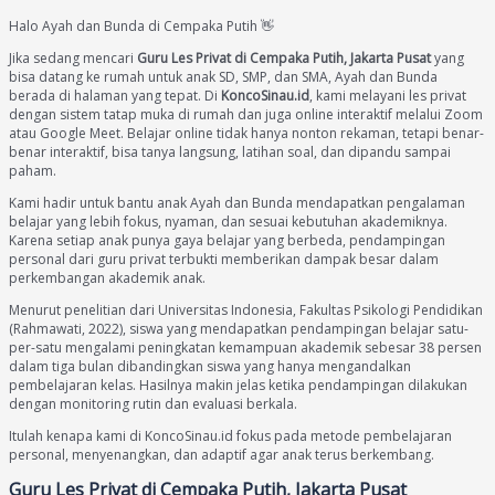
Halo Ayah dan Bunda di Cempaka Putih 👋
Jika sedang mencari
Guru Les Privat di Cempaka Putih, Jakarta Pusat
yang
bisa datang ke rumah untuk anak SD, SMP, dan SMA, Ayah dan Bunda
berada di halaman yang tepat. Di
KoncoSinau.id
, kami melayani les privat
dengan sistem tatap muka di rumah dan juga online interaktif melalui Zoom
atau Google Meet. Belajar online tidak hanya nonton rekaman, tetapi benar-
benar interaktif, bisa tanya langsung, latihan soal, dan dipandu sampai
paham.
Kami hadir untuk bantu anak Ayah dan Bunda mendapatkan pengalaman
belajar yang lebih fokus, nyaman, dan sesuai kebutuhan akademiknya.
Karena setiap anak punya gaya belajar yang berbeda, pendampingan
personal dari guru privat terbukti memberikan dampak besar dalam
perkembangan akademik anak.
Menurut penelitian dari Universitas Indonesia, Fakultas Psikologi Pendidikan
(Rahmawati, 2022), siswa yang mendapatkan pendampingan belajar satu-
per-satu mengalami peningkatan kemampuan akademik sebesar 38 persen
dalam tiga bulan dibandingkan siswa yang hanya mengandalkan
pembelajaran kelas. Hasilnya makin jelas ketika pendampingan dilakukan
dengan monitoring rutin dan evaluasi berkala.
Itulah kenapa kami di KoncoSinau.id fokus pada metode pembelajaran
personal, menyenangkan, dan adaptif agar anak terus berkembang.
Guru Les Privat di Cempaka Putih, Jakarta Pusat