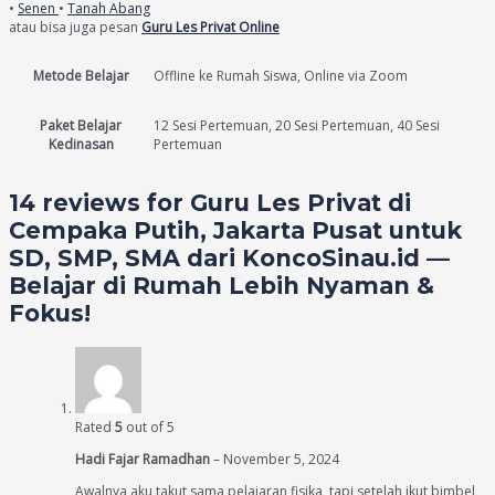
•
Senen
•
Tanah Abang
atau bisa juga pesan
Guru Les Privat Online
Metode Belajar
Offline ke Rumah Siswa, Online via Zoom
Paket Belajar
12 Sesi Pertemuan, 20 Sesi Pertemuan, 40 Sesi
Kedinasan
Pertemuan
14 reviews for
Guru Les Privat di
Cempaka Putih, Jakarta Pusat untuk
SD, SMP, SMA dari KoncoSinau.id —
Belajar di Rumah Lebih Nyaman &
Fokus!
Rated
5
out of 5
Hadi Fajar Ramadhan
–
November 5, 2024
Awalnya aku takut sama pelajaran fisika, tapi setelah ikut bimbel