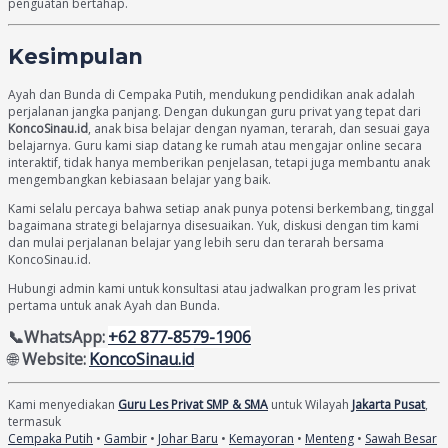
penguatan bertahap.
Kesimpulan
Ayah dan Bunda di Cempaka Putih, mendukung pendidikan anak adalah
perjalanan jangka panjang. Dengan dukungan guru privat yang tepat dari
KoncoSinau.id
, anak bisa belajar dengan nyaman, terarah, dan sesuai gaya
belajarnya. Guru kami siap datang ke rumah atau mengajar online secara
interaktif, tidak hanya memberikan penjelasan, tetapi juga membantu anak
mengembangkan kebiasaan belajar yang baik.
Kami selalu percaya bahwa setiap anak punya potensi berkembang, tinggal
bagaimana strategi belajarnya disesuaikan. Yuk, diskusi dengan tim kami
dan mulai perjalanan belajar yang lebih seru dan terarah bersama
KoncoSinau.id.
Hubungi admin kami untuk konsultasi atau jadwalkan program les privat
pertama untuk anak Ayah dan Bunda.
📞WhatsApp:
+62 877-8579-1906
🌐
Website:
KoncoSinau.id
Kami menyediakan
Guru Les Privat SMP & SMA
untuk Wilayah
Jakarta Pusat
,
termasuk
Cempaka Putih
•
Gambir
•
Johar Baru
•
Kemayoran
•
Menteng
•
Sawah Besar