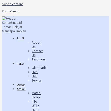
Skip to content
KoncoSinau
Profil
About
Us
Contact
Us
Testimoni
Paket
Olimpiade
SMA
SMP
Service
Daftar
Artikel
Materi
Belajar
Info
UTBK
SNBT