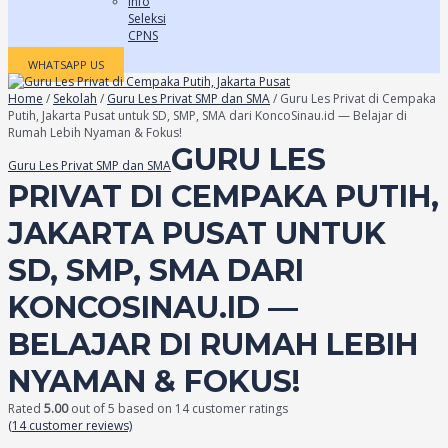
Info
Seleksi
CPNS
WHATSAPP US
Home
/
Sekolah
/
Guru Les Privat SMP dan SMA
/ Guru Les Privat di Cempaka
Putih, Jakarta Pusat untuk SD, SMP, SMA dari KoncoSinau.id — Belajar di
Rumah Lebih Nyaman & Fokus!
GURU LES
Guru Les Privat SMP dan SMA
PRIVAT DI CEMPAKA PUTIH,
JAKARTA PUSAT UNTUK
SD, SMP, SMA DARI
KONCOSINAU.ID —
BELAJAR DI RUMAH LEBIH
NYAMAN & FOKUS!
Rated
5.00
out of 5 based on
14
customer ratings
(
14
customer reviews)