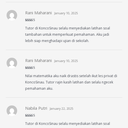
Rani Maharani
January 10, 2025
Rated
5
out
Tutor di KoncoSinau selalu menyediakan latihan soal
of 5
tambahan untuk memperkuat pemahaman. Aku jadi
lebih siap menghadapi ujian di sekolah.
Rani Maharani
January 10, 2025
Rated
5
out
Nilai matematika aku naik drastis setelah ikut les privat di
of 5
KoncoSinau. Tutor rajin kasih latihan dan selalu ngecek
pemahaman aku.
Nabila Putri
January 22, 2025
Rated
5
out
Tutor di KoncoSinau selalu menyediakan latihan soal
of 5