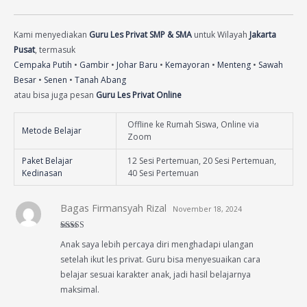
Kami menyediakan
Guru Les Privat SMP & SMA
untuk Wilayah
Jakarta
Pusat
, termasuk
Cempaka Putih
•
Gambir
•
Johar Baru
•
Kemayoran
•
Menteng
•
Sawah
Besar
•
Senen
•
Tanah Abang
atau bisa juga pesan
Guru Les Privat Online
Offline ke Rumah Siswa, Online via
Metode Belajar
Zoom
Paket Belajar
12 Sesi Pertemuan, 20 Sesi Pertemuan,
Kedinasan
40 Sesi Pertemuan
Bagas Firmansyah Rizal
November 18, 2024
Rated
5
out
Anak saya lebih percaya diri menghadapi ulangan
of 5
setelah ikut les privat. Guru bisa menyesuaikan cara
belajar sesuai karakter anak, jadi hasil belajarnya
maksimal.