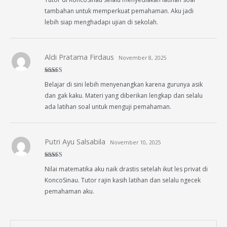
of 5
tambahan untuk memperkuat pemahaman. Aku jadi
lebih siap menghadapi ujian di sekolah.
Aldi Pratama Firdaus
November 8, 2025
Rated
5
out
Belajar di sini lebih menyenangkan karena gurunya asik
of 5
dan gak kaku. Materi yang diberikan lengkap dan selalu
ada latihan soal untuk menguji pemahaman.
Putri Ayu Salsabila
November 10, 2025
Rated
5
out
Nilai matematika aku naik drastis setelah ikut les privat di
of 5
KoncoSinau. Tutor rajin kasih latihan dan selalu ngecek
pemahaman aku.