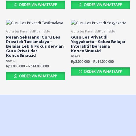
out of 5
out of 5
ORDER VIA WHATSAPP
ORDER VIA WHATSAPP
Guru Les Privat SMP dan SMA
Guru Les Privat SMP dan SMA
Pesan Sekarang! Guru Les
Guru Les Privat di
Privat di Tasikmalaya –
Yogyakarta – Solusi Belajar
Belajar Lebih Fokus dengan
Interaktif Bersama
Guru Privat dari
KoncoSinau.id
KoncoSinau.id
Rated
Rp
3.000.000
–
Rp
14.000.000
4.63
Rated
Rp
3.000.000
–
Rp
14.000.000
out of 5
4.69
ORDER VIA WHATSAPP
out of 5
ORDER VIA WHATSAPP