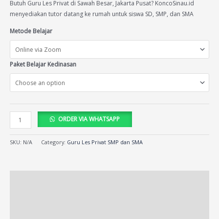
ratings
Butuh Guru Les Privat di Sawah Besar, Jakarta Pusat? KoncoSinau.id
menyediakan tutor datang ke rumah untuk siswa SD, SMP, dan SMA
Metode Belajar
Paket Belajar Kedinasan
ORDER VIA WHATSAPP
SKU:
N/A
Category:
Guru Les Privat SMP dan SMA
Description
Additional information
Reviews (14)