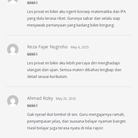
Rated
5
out
Les privat ini bikin aku ngerti konsep matematika dan IPA
of 5
yang dulu terasa ribet. Gurunya sabar dan selalu siap
menjawab pertanyaan yang kadang bikin bingung.
Reza Fajar Nugroho
May 6, 2025
Rated
5
out
Les privat ini bikin aku lebih percaya diri menghadapi
of 5
ulangan dan ujian. Semua materi dibahas lengkap dan
detail sesuai kurikulum.
Ahmad Rizky
May 25, 2025
Rated
5
out
Gak nyesel ikut bimbel di sini. Guru mengajarnya ramah,
of 5
penyampaian jelas, dan suasana belajar nyaman banget.
Hasil belajar juga terasa nyata di nilai rapor.