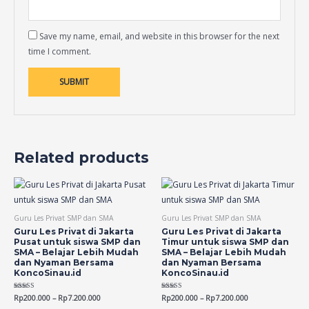
Save my name, email, and website in this browser for the next
time I comment.
Related products
Guru Les Privat SMP dan SMA
Guru Les Privat SMP dan SMA
Guru Les Privat di Jakarta
Guru Les Privat di Jakarta
Pusat untuk siswa SMP dan
Timur untuk siswa SMP dan
SMA – Belajar Lebih Mudah
SMA – Belajar Lebih Mudah
dan Nyaman Bersama
dan Nyaman Bersama
KoncoSinau.id
KoncoSinau.id
Rated
Rp
200.000
–
Rp
7.200.000
Rated
Rp
200.000
–
Rp
7.200.000
4.70
4.68