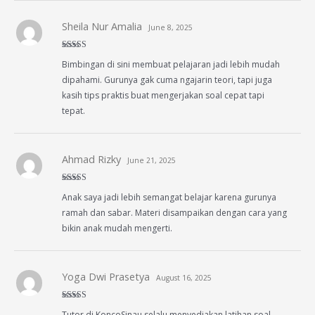
Sheila Nur Amalia
June 8, 2025
Rated
5
out
Bimbingan di sini membuat pelajaran jadi lebih mudah
of 5
dipahami. Gurunya gak cuma ngajarin teori, tapi juga
kasih tips praktis buat mengerjakan soal cepat tapi
tepat.
Ahmad Rizky
June 21, 2025
Rated
5
out
Anak saya jadi lebih semangat belajar karena gurunya
of 5
ramah dan sabar. Materi disampaikan dengan cara yang
bikin anak mudah mengerti.
Yoga Dwi Prasetya
August 16, 2025
Rated
5
out
Tutor di KoncoSinau selalu menyediakan latihan soal