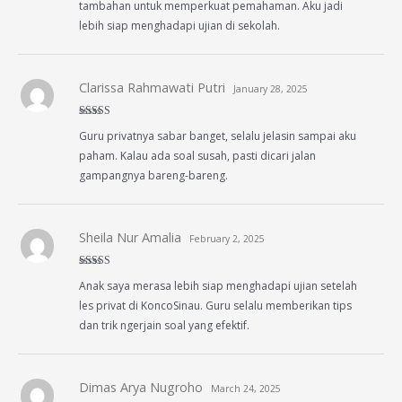
tambahan untuk memperkuat pemahaman. Aku jadi
lebih siap menghadapi ujian di sekolah.
Clarissa Rahmawati Putri
January 28, 2025
Rated
5
out
Guru privatnya sabar banget, selalu jelasin sampai aku
of 5
paham. Kalau ada soal susah, pasti dicari jalan
gampangnya bareng-bareng.
Sheila Nur Amalia
February 2, 2025
Rated
5
out
Anak saya merasa lebih siap menghadapi ujian setelah
of 5
les privat di KoncoSinau. Guru selalu memberikan tips
dan trik ngerjain soal yang efektif.
Dimas Arya Nugroho
March 24, 2025