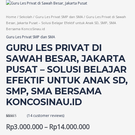
Home
/
Sekolah
/
Guru Les Privat SMP dan SMA
/ Guru Les Privat di Sawah
Besar, Jakarta Pusat – Solusi Belajar Efektif untuk Anak SD, SMP, SMA
Bersama KoncoSinau.id
Guru Les Privat SMP dan SMA
GURU LES PRIVAT DI
SAWAH BESAR, JAKARTA
PUSAT – SOLUSI BELAJAR
EFEKTIF UNTUK ANAK SD,
SMP, SMA BERSAMA
KONCOSINAU.ID
(
14
customer reviews)
Rated
14
5.00
out of 5
Rp
3.000.000
–
Rp
14.000.000
based on
customer