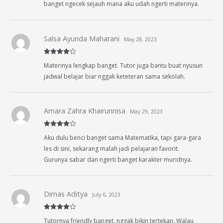
banget ngecek sejauh mana aku udah ngerti materinya.
Salsa Ayunda Maharani
May 28, 2023
Rated
4
Materinya lengkap banget. Tutor juga bantu buat nyusun
out of 5
jadwal belajar biar nggak keteteran sama sekolah.
Amara Zahra Khairunnisa
May 29, 2023
Rated
4
Aku dulu benci banget sama Matematika, tapi gara-gara
out of 5
les di sini, sekarang malah jadi pelajaran favorit.
Gurunya sabar dan ngerti banget karakter muridnya.
Dimas Aditya
July 6, 2023
Rated
4
Tutornya friendly banget, nggak bikin tertekan. Walau
out of 5