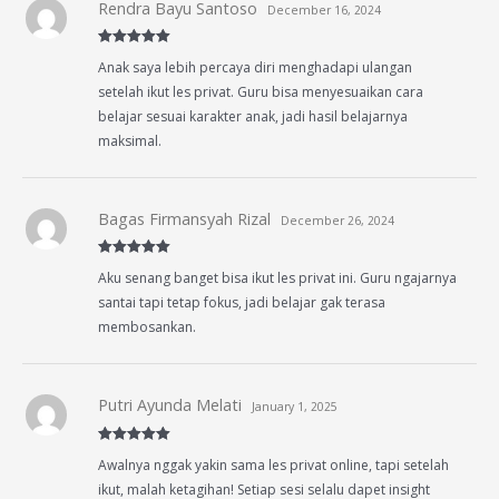
Rendra Bayu Santoso
December 16, 2024
Rated
5
out
Anak saya lebih percaya diri menghadapi ulangan
of 5
setelah ikut les privat. Guru bisa menyesuaikan cara
belajar sesuai karakter anak, jadi hasil belajarnya
maksimal.
Bagas Firmansyah Rizal
December 26, 2024
Rated
5
out
Aku senang banget bisa ikut les privat ini. Guru ngajarnya
of 5
santai tapi tetap fokus, jadi belajar gak terasa
membosankan.
Putri Ayunda Melati
January 1, 2025
Rated
5
out
Awalnya nggak yakin sama les privat online, tapi setelah
of 5
ikut, malah ketagihan! Setiap sesi selalu dapet insight