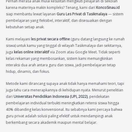
Pernah merasa anak mulai kesulitan mengikuti pelajaran di sekolah
karena materinya makin kompleks? Tenang, kami dari
KoncoSinau.id
siap membantu lewat layanan
Guru Les Privat di Tasikmalaya
— sistem
pembelajaran yang fleksibel, interaktif, dan disesuaikan dengan
kebutuhan setiap anak.
Kami melayani
les privat secara offline
(guru datang langsung ke rumah
siswa) untuk kamu yang tinggal di wilayah Tasikmalaya dan sekitarnya,
juga
kelas online interaktif
via Zoom atau Google Meet. Tidak seperti
kelas rekaman yang membosankan, sistem kami memungkinkan
interaksi dua arah antara guru dan siswa, jadi pembelajaran tetap
hidup, dinamis, dan fokus.
Metode kami dirancang supaya anak tidak hanya memahami teori, tapi
juga tahu cara menerapkannya di kehidupan nyata. Menurut penelitian
dari
Universitas Pendidikan Indonesia (UPI, 2022)
, pendekatan
pembelajaran individual terbukti meningkatkan retensi siswa hingga
40% dibanding kelas konvensional. Itu sebabnya kami percaya bahwa
guru privat adalah solusi paling efektif untuk mendampingi anak
berkembang secara akademik maupun mental belajar.