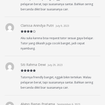
pelajaran berat, tapi suasananya santai. Bahkan sering
bercanda dikit biar suasananya cair.
Clarissa Anindya Putri
July 9, 2023
Rated
4
Aku suka karena bisa request tutor sesuai gaya belajar.
out of 5
Tutor yang dikasih juga cocok banget, jadi cepat
nyambung.
Siti Rahma Dewi
July 29, 2023
Rated
5
out
Tutornya friendly banget, nggak bikin tertekan. Walau
of 5
pelajaran berat, tapi suasananya santai. Bahkan sering
bercanda dikit biar suasananya cair.
Alvino Bagas Pratama
September 6, 2023