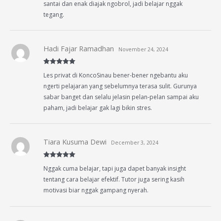
santai dan enak diajak ngobrol, jadi belajar nggak
tegang.
Hadi Fajar Ramadhan
November 24, 2024
Rated
5
out
Les privat di KoncoSinau bener-bener ngebantu aku
of 5
ngerti pelajaran yang sebelumnya terasa sulit. Gurunya
sabar banget dan selalu jelasin pelan-pelan sampai aku
paham, jadi belajar gak lagi bikin stres.
Tiara Kusuma Dewi
December 3, 2024
Rated
5
out
Nggak cuma belajar, tapi juga dapet banyak insight
of 5
tentang cara belajar efektif. Tutor juga sering kasih
motivasi biar nggak gampang nyerah.