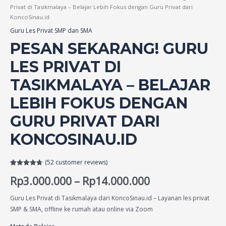
Privat di Tasikmalaya – Belajar Lebih Fokus dengan Guru Privat dari
KoncoSinau.id
Guru Les Privat SMP dan SMA
PESAN SEKARANG! GURU
LES PRIVAT DI
TASIKMALAYA – BELAJAR
LEBIH FOKUS DENGAN
GURU PRIVAT DARI
KONCOSINAU.ID
(
52
customer reviews)
Rated
52
4.69
Rp
3.000.000
–
Rp
14.000.000
out of 5
based on
customer
ratings
Guru Les Privat di Tasikmalaya dari KoncoSinau.id – Layanan les privat
SMP & SMA, offline ke rumah atau online via Zoom