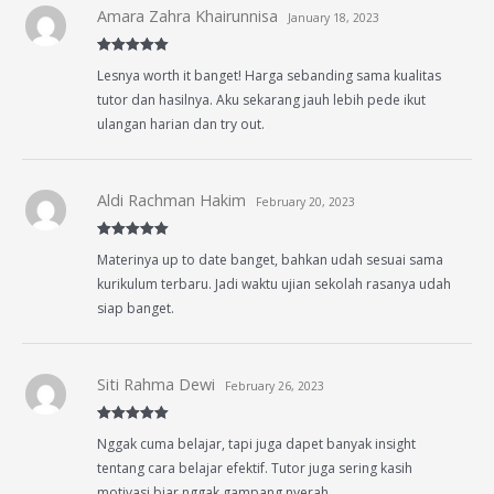
Amara Zahra Khairunnisa
January 18, 2023
Rated
5
out
Lesnya worth it banget! Harga sebanding sama kualitas
of 5
tutor dan hasilnya. Aku sekarang jauh lebih pede ikut
ulangan harian dan try out.
Aldi Rachman Hakim
February 20, 2023
Rated
5
out
Materinya up to date banget, bahkan udah sesuai sama
of 5
kurikulum terbaru. Jadi waktu ujian sekolah rasanya udah
siap banget.
Siti Rahma Dewi
February 26, 2023
Rated
5
out
Nggak cuma belajar, tapi juga dapet banyak insight
of 5
tentang cara belajar efektif. Tutor juga sering kasih
motivasi biar nggak gampang nyerah.