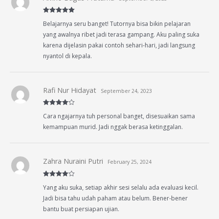
Rated
5
out
Belajarnya seru banget! Tutornya bisa bikin pelajaran
of 5
yang awalnya ribet jadi terasa gampang. Aku paling suka
karena dijelasin pakai contoh sehari-hari, jadi langsung
nyantol di kepala.
Rafi Nur Hidayat
September 24, 2023
Rated
4
Cara ngajarnya tuh personal banget, disesuaikan sama
out of 5
kemampuan murid. Jadi nggak berasa ketinggalan.
Zahra Nuraini Putri
February 25, 2024
Rated
4
Yang aku suka, setiap akhir sesi selalu ada evaluasi kecil.
out of 5
Jadi bisa tahu udah paham atau belum. Bener-bener
bantu buat persiapan ujian.