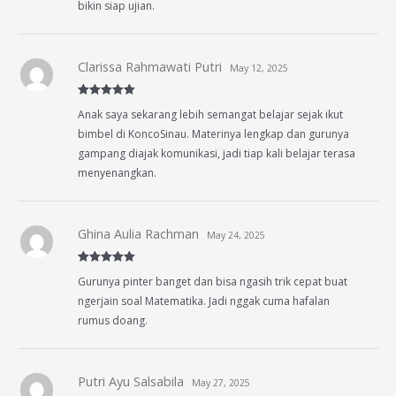
bikin siap ujian.
Clarissa Rahmawati Putri
May 12, 2025
Rated
5
out
Anak saya sekarang lebih semangat belajar sejak ikut
of 5
bimbel di KoncoSinau. Materinya lengkap dan gurunya
gampang diajak komunikasi, jadi tiap kali belajar terasa
menyenangkan.
Ghina Aulia Rachman
May 24, 2025
Rated
5
out
Gurunya pinter banget dan bisa ngasih trik cepat buat
of 5
ngerjain soal Matematika. Jadi nggak cuma hafalan
rumus doang.
Putri Ayu Salsabila
May 27, 2025