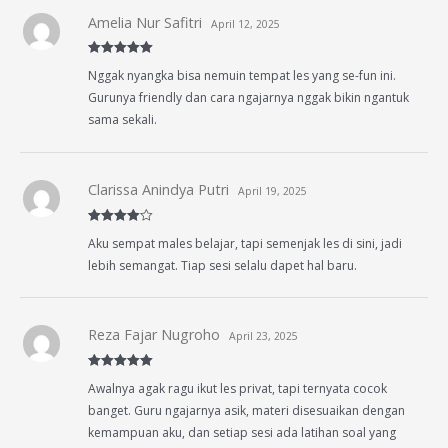
Amelia Nur Safitri
April 12, 2025
Rated
5
out
Nggak nyangka bisa nemuin tempat les yang se-fun ini.
of 5
Gurunya friendly dan cara ngajarnya nggak bikin ngantuk
sama sekali.
Clarissa Anindya Putri
April 19, 2025
Rated
4
Aku sempat males belajar, tapi semenjak les di sini, jadi
out of 5
lebih semangat. Tiap sesi selalu dapet hal baru.
Reza Fajar Nugroho
April 23, 2025
Rated
5
out
Awalnya agak ragu ikut les privat, tapi ternyata cocok
of 5
banget. Guru ngajarnya asik, materi disesuaikan dengan
kemampuan aku, dan setiap sesi ada latihan soal yang