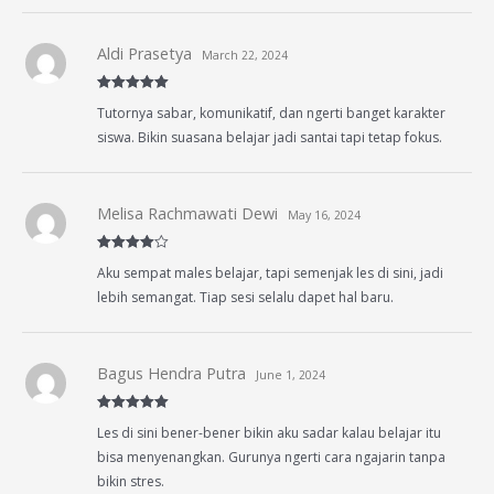
Aldi Prasetya
March 22, 2024
Rated
5
out
Tutornya sabar, komunikatif, dan ngerti banget karakter
of 5
siswa. Bikin suasana belajar jadi santai tapi tetap fokus.
Melisa Rachmawati Dewi
May 16, 2024
Rated
4
Aku sempat males belajar, tapi semenjak les di sini, jadi
out of 5
lebih semangat. Tiap sesi selalu dapet hal baru.
Bagus Hendra Putra
June 1, 2024
Rated
5
out
Les di sini bener-bener bikin aku sadar kalau belajar itu
of 5
bisa menyenangkan. Gurunya ngerti cara ngajarin tanpa
bikin stres.