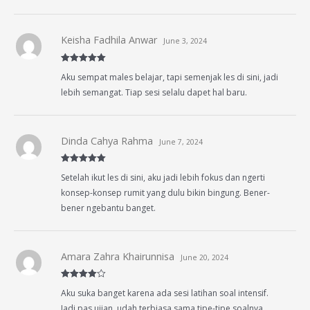
Keisha Fadhila Anwar
June 3, 2024
Rated
5
out
Aku sempat males belajar, tapi semenjak les di sini, jadi
of 5
lebih semangat. Tiap sesi selalu dapet hal baru.
Dinda Cahya Rahma
June 7, 2024
Rated
5
out
Setelah ikut les di sini, aku jadi lebih fokus dan ngerti
of 5
konsep-konsep rumit yang dulu bikin bingung. Bener-
bener ngebantu banget.
Amara Zahra Khairunnisa
June 20, 2024
Rated
4
Aku suka banget karena ada sesi latihan soal intensif.
out of 5
Jadi pas ujian, udah terbiasa sama tipe-tipe soalnya.