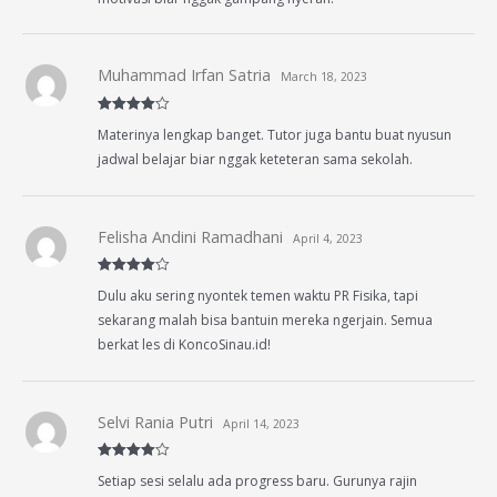
Muhammad Irfan Satria
March 18, 2023
Rated
4
Materinya lengkap banget. Tutor juga bantu buat nyusun
out of 5
jadwal belajar biar nggak keteteran sama sekolah.
Felisha Andini Ramadhani
April 4, 2023
Rated
4
Dulu aku sering nyontek temen waktu PR Fisika, tapi
out of 5
sekarang malah bisa bantuin mereka ngerjain. Semua
berkat les di KoncoSinau.id!
Selvi Rania Putri
April 14, 2023
Rated
4
Setiap sesi selalu ada progress baru. Gurunya rajin
out of 5