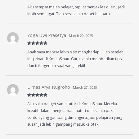
Rated
5
out
Aku sempat males belajar, tapi semenjak les di sini, jadi
of 5
lebih semangat. Tiap sesi selalu dapet hal baru.
Yoga Dwi Prasetya
March 20, 2025
Rated
5
out
Anak saya merasa lebih siap menghadapi ujian setelah
of 5
les privat di KoncoSinau. Guru selalu memberikan tips
dan trik ngerjain soal yang efektif.
Dimas Arya Nugroho
March 27, 2025
Rated
5
out
Aku suka banget sama tutor di KoncoSinau. Mereka
of 5
kreatif dalam menjelaskan materi dan selalu pakai
contoh yang gampang dimengerti, jadi pelajaran yang
susah jadi lebih gampang masuk ke otak.