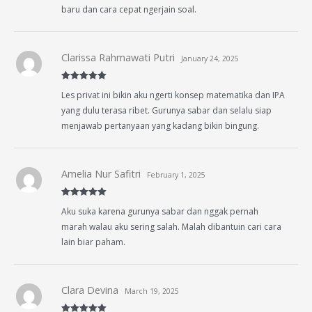
baru dan cara cepat ngerjain soal.
Clarissa Rahmawati Putri
January 24, 2025
Rated
5
out
Les privat ini bikin aku ngerti konsep matematika dan IPA
of 5
yang dulu terasa ribet. Gurunya sabar dan selalu siap
menjawab pertanyaan yang kadang bikin bingung.
Amelia Nur Safitri
February 1, 2025
Rated
5
out
Aku suka karena gurunya sabar dan nggak pernah
of 5
marah walau aku sering salah. Malah dibantuin cari cara
lain biar paham.
Clara Devina
March 19, 2025