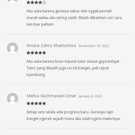
Rated
4
Aku suka karena gurunya sabar dan nggak pernah
out of 5
marah walau aku sering salah. Malah dibantuin cari cara
lain biar paham.
Amara Zahra Khairunnisa
November 10, 2022
Rated
5
out
Aku suka karena bisa request tutor sesuai gaya belajar.
of 5
Tutor yang dikasih juga cocok banget, jadi cepat
nyambung.
Melisa Rachmawati Dewi
January 6, 2023
Rated
5
out
Setiap sesi selalu ada progress baru. Gurunya rajin
of 5
banget ngecek sejauh mana aku udah ngerti materinya.