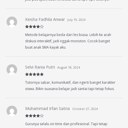
Keisha Fadhila Anwar
July 19, 2024
Rated
4
Metode belajarnya beda dari les biasa. Lebih ke arah
out of 5
diskusi interaktif, jadi nggak monoton. Cocok banget
buat anak SMA kayak aku.
Selvi Rania Putri
August 18, 2024
Rated
5
out
Tutornya sabar, komunikatif, dan ngerti banget karakter
of 5
siswa. Bikin suasana belajar jadi santai tapi tetap fokus.
Muhammad Irfan Satria
October 27, 2024
Rated
4
Gurunya selalu on time dan profesional. Tapi tetap
out of 5