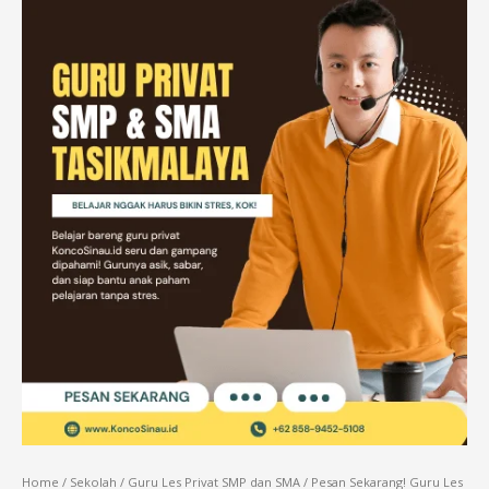
Home
/
Sekolah
/
Guru Les Privat SMP dan SMA
/ Pesan Sekarang! Guru Les