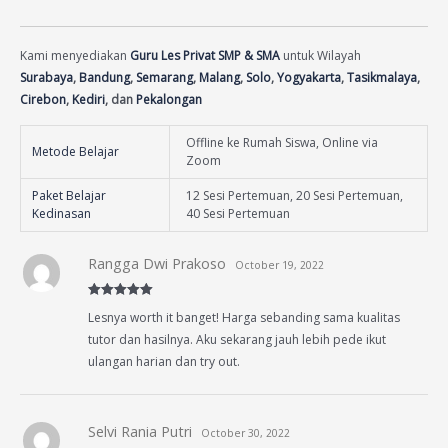
Kami menyediakan
Guru Les Privat SMP & SMA
untuk Wilayah
Surabaya
,
Bandung
,
Semarang
,
Malang
,
Solo
,
Yogyakarta
,
Tasikmalaya
,
Cirebon
,
Kediri
, dan
Pekalongan
Offline ke Rumah Siswa, Online via
Metode Belajar
Zoom
Paket Belajar
12 Sesi Pertemuan, 20 Sesi Pertemuan,
Kedinasan
40 Sesi Pertemuan
Rangga Dwi Prakoso
October 19, 2022
Rated
5
out
Lesnya worth it banget! Harga sebanding sama kualitas
of 5
tutor dan hasilnya. Aku sekarang jauh lebih pede ikut
ulangan harian dan try out.
Selvi Rania Putri
October 30, 2022