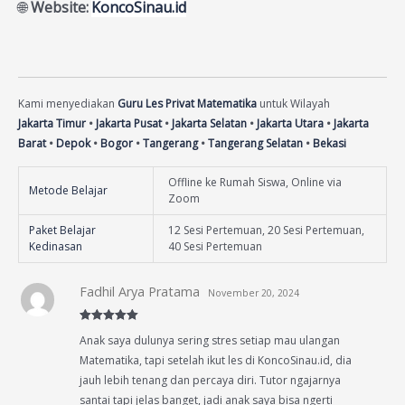
🌐
Website:
KoncoSinau.id
Kami menyediakan
Guru Les Privat Matematika
untuk Wilayah
Jakarta Timur
•
Jakarta Pusat
•
Jakarta Selatan
•
Jakarta Utara
•
Jakarta
Barat
•
Depok
•
Bogor
•
Tangerang
•
Tangerang Selatan
•
Bekasi
Offline ke Rumah Siswa, Online via
Metode Belajar
Zoom
Paket Belajar
12 Sesi Pertemuan, 20 Sesi Pertemuan,
Kedinasan
40 Sesi Pertemuan
Fadhil Arya Pratama
November 20, 2024
Rated
5
out
Anak saya dulunya sering stres setiap mau ulangan
of 5
Matematika, tapi setelah ikut les di KoncoSinau.id, dia
jauh lebih tenang dan percaya diri. Tutor ngajarnya
santai tapi jelas banget, jadi anak saya bisa ngerti