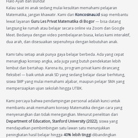
Halo Ayah dan Bunda!
Kalau saat ini anak sedang mulai kesulitan memahami pelajaran
Matematika, jangan khawatir. Kami dari
Koncosinau.id
siap membantu
lewat layanan
Guru Les Privat Matematika di Bogor
— bisa datang
langsung ke rumah atau belajar secara online via Zoom dan Google
Meet. Bedanya dengan video pembelajaran biasa, kelas kami interaktif,
dua arah, dan disesuaikan sepenuhnya dengan kebutuhan anak.
Kami tahu setiap anak punya gaya belajar berbeda. Ada yang cepat
menangkap konsep angka, ada juga yang butuh pendekatan lebih
lembut dan bertahap. Karena itu, program privat kami dirancang
fleksibel — baik untuk anak SD yang sedang belajar dasar berhitung,
siswa SMP yang mulai memahami aljabar, maupun pelajar SMA yang
mempersiapkan ujian sekolah hingga UTBK.
Kami percaya bahwa pendampingan personal adalah kunci untuk
membantu anak memahami konsep Matematika dengan cara yang
menyenangkan dan tidak menegangkan. Menurut penelitian dari
Department of Education, Stanford University (2022)
, siswa yang
mendapatkan pembimbingan satu lawan satu menunjukkan
peningkatan hasil belajar hingga
40% lebih tinggi
dibandingkan