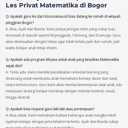
Les Privat Matematika di Bogor
Q: Apakah guru les dari Koncosinau.id bisa datang ke rumah di wilayah
pinggiran Bogor?
A: Bisa, Ayah dan Bunda. Kami punya jaringan tutor yang cukup luas,
termasuk di daerah seperti Bojonggede, Cibinong, dan Dramaga. Guru
akan disesuaikan dengan lokasi agar tidak terlalu jauh dari rumah, jadi
waktu belajar anak tetap efisien.
Q: Apakah ada program khusus untuk anak yang kesulitan Matematika
sejak dini?
A: Tentu ada. Kami memiliki pendekatan remedial learning yang
dirancang untuk membantu anak memahami konsep dasar dari awal,
tanpa terburu-buru. Guru kami akan menilai kemampuan awal anak, lalu
menyusun strategi belajar bertahap dengan metode konkret, visual,
hingga abstrak.
Q: Apakah bisa request guru laki-laki atau perempuan?
A: Bisa sekali. Kami memahami bahwa beberapa anak mungkin lebih
nyaman belajar dengan jenis kelamin tertentu. Ayah dan Bunda cukup
menyampaikan preferensi saat mendaftar.