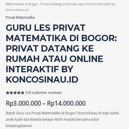
Matematika di Bogor: Privat Datang ke Rumah atau Online Interaktif by
KoncoSinau.id
Privat Matematika
GURU LES PRIVAT
MATEMATIKA DI BOGOR:
PRIVAT DATANG KE
RUMAH ATAU ONLINE
INTERAKTIF BY
KONCOSINAU.ID
(
18
customer reviews)
Rated
18
5.00
Rp
3.000.000
–
Rp
14.000.000
out of 5
based on
customer
ratings
Butuh Guru Les Privat Matematika di Bogor? KoncoSinau.id siap bantu
anak Ayah dan Bunda belajar lebih mudah bersama tutor
berpengalaman