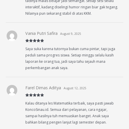
tadinya malas belajar jadi semangat. Setiap sesi selalu
interaktif, kadang diselingi humor ringan biar gak tegang.
Nilainya pun sekarang stabil di atas KKM.
Vania Putri Safira
August 9, 2025
Rated
5
out
Saya suka karena tutornya bukan cuma pintar, tapi juga
of 5
peduli sama progres siswa. Setiap minggu selalu kasih
laporan ke orang tua, jadi saya tahu sejauh mana
perkembangan anak saya.
Farel Dimas Aditya
August 12, 2025
Rated
5
out
Kalau ditanya les Matematika terbaik, saya pasti jawab
of 5
KoncoSinau.id. Semua dari pelayanan, cara ngajar,
sampai hasilnya tuh memuaskan banget. Anak saya
bahkan bilang pengen lanjut lagi semester depan.