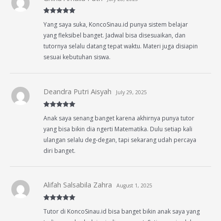
Rated
5
out
Yang saya suka, KoncoSinau.id punya sistem belajar
of 5
yang fleksibel banget. Jadwal bisa disesuaikan, dan
tutornya selalu datang tepat waktu. Materi juga disiapin
sesuai kebutuhan siswa.
Deandra Putri Aisyah
July 29, 2025
Rated
5
out
Anak saya senang banget karena akhirnya punya tutor
of 5
yang bisa bikin dia ngerti Matematika. Dulu setiap kali
ulangan selalu deg-degan, tapi sekarang udah percaya
diri banget.
Alifah Salsabila Zahra
August 1, 2025
Rated
5
out
Tutor di KoncoSinau.id bisa banget bikin anak saya yang
of 5