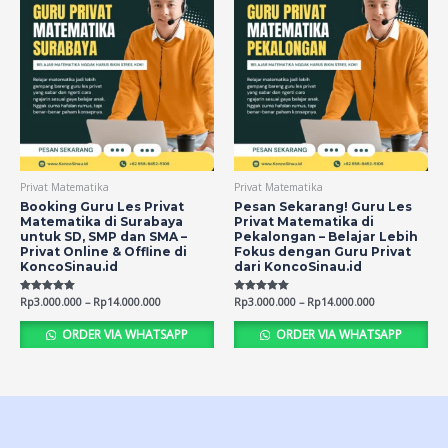
Privat Matematika
Privat Matematika
Booking Guru Les Privat
Pesan Sekarang! Guru Les
Matematika di Surabaya
Privat Matematika di
untuk SD, SMP dan SMA –
Pekalongan – Belajar Lebih
Privat Online & Offline di
Fokus dengan Guru Privat
KoncoSinau.id
dari KoncoSinau.id
Rated
Rp
3.000.000
–
Rp
14.000.000
Rated
Rp
3.000.000
–
Rp
14.000.000
5.00
5.00
out of 5
out of 5
ORDER VIA WHATSAPP
ORDER VIA WHATSAPP