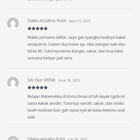
Naila Azzahra Putri
April 21, 2025
Rated
5
out
Waktu pertama daftar, saya gak nyangka hasilnya bakal
of 5
secepat ini. Dalam dua bulan aja, nilai ulangan naik dari
60 ke 85. Tutornya keren banget, sabar, dan bisa bikin
suasana belajar jadi seru.
Siti Nur Afifah
June 18, 2025
Rated
5
out
Belajar Matematika di KoncoSinau.id tuh kayak ngobrol
of 5
sama kakak sendiri. Tutornya ramah, sabar, dan selalu
kasih motivasi biar gak cepat nyerah kalau ketemu soal
sulit.
Ghina Amalia Putri
July 28, 2025