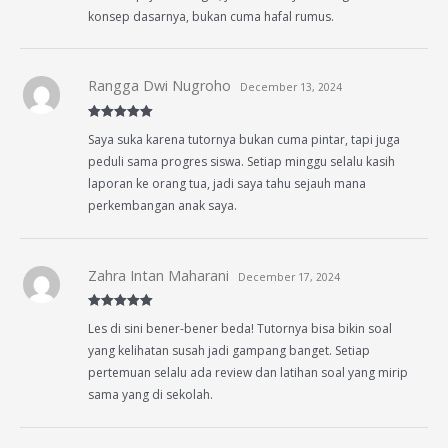
konsep dasarnya, bukan cuma hafal rumus.
Rangga Dwi Nugroho
December 13, 2024
Rated
5
out
Saya suka karena tutornya bukan cuma pintar, tapi juga
of 5
peduli sama progres siswa. Setiap minggu selalu kasih
laporan ke orang tua, jadi saya tahu sejauh mana
perkembangan anak saya.
Zahra Intan Maharani
December 17, 2024
Rated
5
out
Les di sini bener-bener beda! Tutornya bisa bikin soal
of 5
yang kelihatan susah jadi gampang banget. Setiap
pertemuan selalu ada review dan latihan soal yang mirip
sama yang di sekolah.