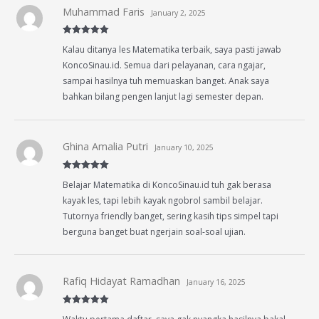
Muhammad Faris
January 2, 2025
Rated
5
out
Kalau ditanya les Matematika terbaik, saya pasti jawab
of 5
KoncoSinau.id. Semua dari pelayanan, cara ngajar,
sampai hasilnya tuh memuaskan banget. Anak saya
bahkan bilang pengen lanjut lagi semester depan.
Ghina Amalia Putri
January 10, 2025
Rated
5
out
Belajar Matematika di KoncoSinau.id tuh gak berasa
of 5
kayak les, tapi lebih kayak ngobrol sambil belajar.
Tutornya friendly banget, sering kasih tips simpel tapi
berguna banget buat ngerjain soal-soal ujian.
Rafiq Hidayat Ramadhan
January 16, 2025
Rated
5
out