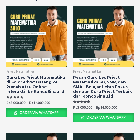
Privat Matematika
Privat Matematika
Guru Les Privat Matematika
Pesan Guru Les Privat
di Solo: Privat Datang ke
Matematika SD, SMP, dan
Rumah atau Online
SMA – Belajar Lebih Fokus
Interaktif by KoncoSinau.id
dengan Guru Privat Terbaik
dari KoncoSinau.id
Rated
Rp
3.000.000
–
Rp
14.000.000
5.00
Rated
Rp
3.000.000
–
Rp
14.000.000
out of 5
5.00
ORDER VIA WHATSAPP
out of 5
ORDER VIA WHATSAPP