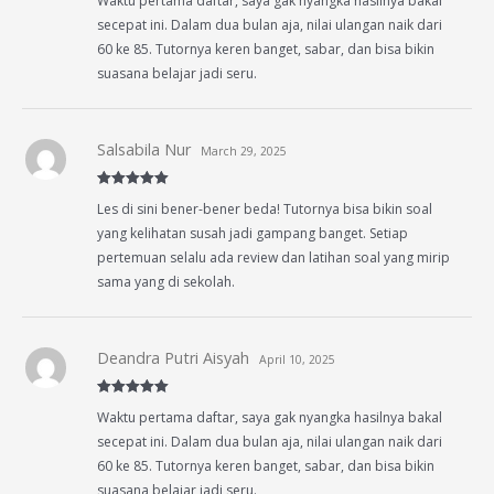
Waktu pertama daftar, saya gak nyangka hasilnya bakal
of 5
secepat ini. Dalam dua bulan aja, nilai ulangan naik dari
60 ke 85. Tutornya keren banget, sabar, dan bisa bikin
suasana belajar jadi seru.
Salsabila Nur
March 29, 2025
Rated
5
out
Les di sini bener-bener beda! Tutornya bisa bikin soal
of 5
yang kelihatan susah jadi gampang banget. Setiap
pertemuan selalu ada review dan latihan soal yang mirip
sama yang di sekolah.
Deandra Putri Aisyah
April 10, 2025
Rated
5
out
Waktu pertama daftar, saya gak nyangka hasilnya bakal
of 5
secepat ini. Dalam dua bulan aja, nilai ulangan naik dari
60 ke 85. Tutornya keren banget, sabar, dan bisa bikin
suasana belajar jadi seru.