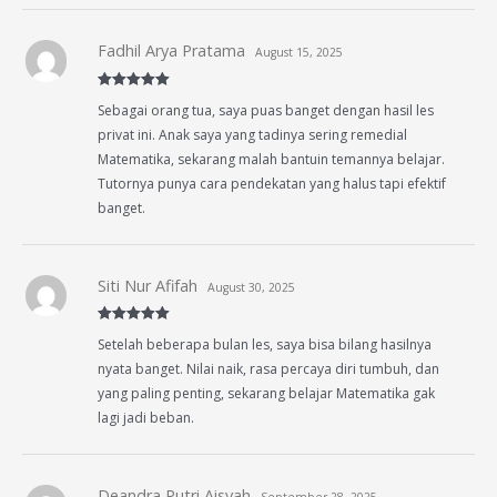
Fadhil Arya Pratama
August 15, 2025
Rated
5
out
Sebagai orang tua, saya puas banget dengan hasil les
of 5
privat ini. Anak saya yang tadinya sering remedial
Matematika, sekarang malah bantuin temannya belajar.
Tutornya punya cara pendekatan yang halus tapi efektif
banget.
Siti Nur Afifah
August 30, 2025
Rated
5
out
Setelah beberapa bulan les, saya bisa bilang hasilnya
of 5
nyata banget. Nilai naik, rasa percaya diri tumbuh, dan
yang paling penting, sekarang belajar Matematika gak
lagi jadi beban.
Deandra Putri Aisyah
September 28, 2025