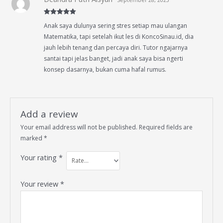
Rated
5
out
Anak saya dulunya sering stres setiap mau ulangan
of 5
Matematika, tapi setelah ikut les di KoncoSinau.id, dia
jauh lebih tenang dan percaya diri. Tutor ngajarnya
santai tapi jelas banget, jadi anak saya bisa ngerti
konsep dasarnya, bukan cuma hafal rumus.
Add a review
Your email address will not be published.
Required fields are
marked
*
Your rating
*
Your review
*