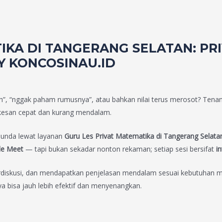
IKA DI
TANGERANG SELATAN
: P
Y KONCOSINAU.ID
sah”, “nggak paham rumusnya”, atau bahkan nilai terus merosot? Tena
rkesan cepat dan kurang mendalam.
Bunda lewat layanan
Guru Les Privat Matematika di Tangerang Selata
le Meet
— tapi bukan sekadar nonton rekaman; setiap sesi bersifat
in
rdiskusi, dan mendapatkan penjelasan mendalam sesuai kebutuhan me
 bisa jauh lebih efektif dan menyenangkan.