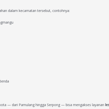
rahan dalam kecamatan tersebut, contohnya:
rangmangu
 Benda
t kota — dari Pamulang hingga Serpong — bisa mengakses layanan
le