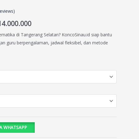
eviews)
14.000.000
ematika di Tangerang Selatan? KoncoSinau.id siap bantu
n guru berpengalaman, jadwal fleksibel, dan metode
IA WHATSAPP