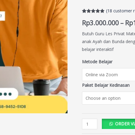
(
18
customer r
Rated
18
5.00
Rp
3.000.000
–
Rp
out of 5
based on
customer
Butuh Guru Les Privat Mat
ratings
anak Ayah dan Bunda denga
belajar interaktif
Metode Belajar
Paket Belajar Kedinasan
ORDER V