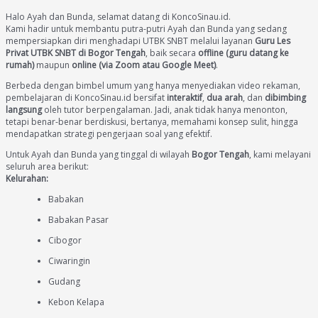
Halo Ayah dan Bunda, selamat datang di KoncoSinau.id.
Kami hadir untuk membantu putra-putri Ayah dan Bunda yang sedang
mempersiapkan diri menghadapi UTBK SNBT melalui layanan
Guru Les
Privat UTBK SNBT di Bogor Tengah
, baik secara
offline (guru datang ke
rumah)
maupun
online (via Zoom atau Google Meet)
.
Berbeda dengan bimbel umum yang hanya menyediakan video rekaman,
pembelajaran di KoncoSinau.id bersifat
interaktif
,
dua arah
, dan
dibimbing
langsung
oleh tutor berpengalaman. Jadi, anak tidak hanya menonton,
tetapi benar-benar berdiskusi, bertanya, memahami konsep sulit, hingga
mendapatkan strategi pengerjaan soal yang efektif.
Untuk Ayah dan Bunda yang tinggal di wilayah
Bogor Tengah
, kami melayani
seluruh area berikut:
Kelurahan:
Babakan
Babakan Pasar
Cibogor
Ciwaringin
Gudang
Kebon Kelapa