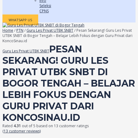
Info
Seleksi
CPNS
WHATSAPP US
Home
/
PTN
/
Guru Les Privat UTBK SNBT
/ Pesan Sekarang! Guru Les Privat
UTBK SNBT di Bogor Tengah – Belajar Lebih Fokus dengan Guru Privat dari
KoncoSinau.id
PESAN
Guru Les Privat UTBK SNBT
SEKARANG! GURU LES
PRIVAT UTBK SNBT DI
BOGOR TENGAH – BELAJAR
LEBIH FOKUS DENGAN
GURU PRIVAT DARI
KONCOSINAU.ID
Rated
4.31
out of 5 based on
13
customer ratings
(
13
customer reviews)