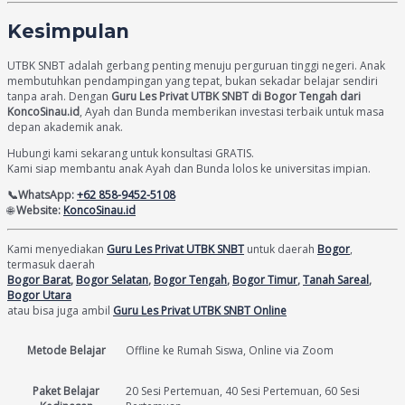
Kesimpulan
UTBK SNBT adalah gerbang penting menuju perguruan tinggi negeri. Anak
membutuhkan pendampingan yang tepat, bukan sekadar belajar sendiri
tanpa arah. Dengan
Guru Les Privat UTBK SNBT di Bogor Tengah dari
KoncoSinau.id
, Ayah dan Bunda memberikan investasi terbaik untuk masa
depan akademik anak.
Hubungi kami sekarang untuk konsultasi GRATIS.
Kami siap membantu anak Ayah dan Bunda lolos ke universitas impian.
📞WhatsApp:
+62 858-9452-5108
🌐
Website:
KoncoSinau.id
Kami menyediakan
Guru Les Privat UTBK SNBT
untuk daerah
Bogor
,
termasuk daerah
Bogor Barat
,
Bogor Selatan
,
Bogor Tengah
,
Bogor Timur
,
Tanah Sareal
,
Bogor Utara
atau bisa juga ambil
Guru Les Privat UTBK SNBT Online
Metode Belajar
Offline ke Rumah Siswa, Online via Zoom
Paket Belajar
20 Sesi Pertemuan, 40 Sesi Pertemuan, 60 Sesi