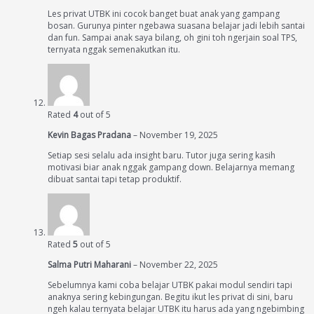
Les privat UTBK ini cocok banget buat anak yang gampang
bosan. Gurunya pinter ngebawa suasana belajar jadi lebih santai
dan fun. Sampai anak saya bilang, oh gini toh ngerjain soal TPS,
ternyata nggak semenakutkan itu.
Rated
4
out of 5
Kevin Bagas Pradana
–
November 19, 2025
Setiap sesi selalu ada insight baru. Tutor juga sering kasih
motivasi biar anak nggak gampang down. Belajarnya memang
dibuat santai tapi tetap produktif.
Rated
5
out of 5
Salma Putri Maharani
–
November 22, 2025
Sebelumnya kami coba belajar UTBK pakai modul sendiri tapi
anaknya sering kebingungan. Begitu ikut les privat di sini, baru
ngeh kalau ternyata belajar UTBK itu harus ada yang ngebimbing