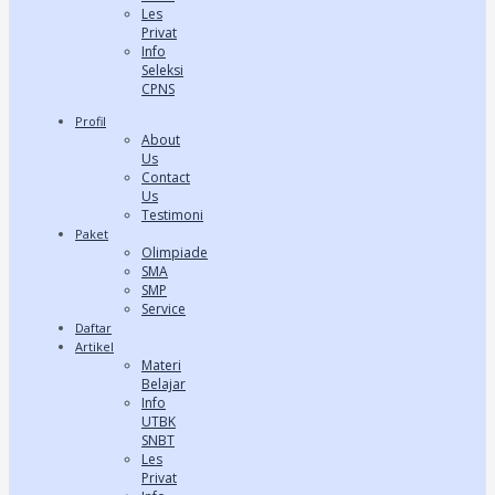
Les
Privat
Info
Seleksi
CPNS
Profil
About
Us
Contact
Us
Testimoni
Paket
Olimpiade
SMA
SMP
Service
Daftar
Artikel
Materi
Belajar
Info
UTBK
SNBT
Les
Privat