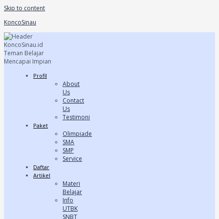
Skip to content
KoncoSinau
Profil
About
Us
Contact
Us
Testimoni
Paket
Olimpiade
SMA
SMP
Service
Daftar
Artikel
Materi
Belajar
Info
UTBK
SNBT