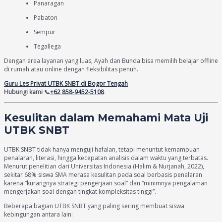
Panaragan
Pabaton
Sempur
Tegallega
Dengan area layanan yang luas, Ayah dan Bunda bisa memilih belajar offline
di rumah atau online dengan fleksibilitas penuh.
Guru Les Privat UTBK SNBT di Bogor Tengah
Hubungi kami 📞
+62 858-9452-5108
Kesulitan dalam Memahami Mata Uji
UTBK SNBT
UTBK SNBT tidak hanya menguji hafalan, tetapi menuntut kemampuan
penalaran, literasi, hingga kecepatan analisis dalam waktu yang terbatas.
Menurut penelitian dari Universitas Indonesia (Halim & Nurjanah, 2022),
sekitar 68% siswa SMA merasa kesulitan pada soal berbasis penalaran
karena “kurangnya strategi pengerjaan soal” dan “minimnya pengalaman
mengerjakan soal dengan tingkat kompleksitas tinggi”.
Beberapa bagian UTBK SNBT yang paling sering membuat siswa
kebingungan antara lain: