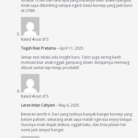
struktur UTBK dan tahu apa yang biasanya bikin siswa nyangkut.
Anak saya dibimbing sampai ngerti betul konsep yang jadi kunci
di UTBK.
Rated
4
out of 5
Teguh Rian Pratama
–
April 11, 2025
Setiap sesi selalu ada insight baru. Tutor juga sering kasih
motivasi biar anak nggak gampang down. Belajarnya memang
dibuat santai tapi tetap produktif.
Rated
4
out of 5
Laras Intan Cahyani
–
May 6, 2025
Beneran worth it. Dari yang tadinya banyak banget konsep yang
belum paham, sekarang anak saya malah ngerasa enjoy belajar.
Gurunya enak diajak diskusi, nggak kaku, dan bisa jelasin hal
rumit jadi simpel banget.