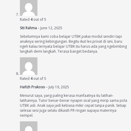
Rated
4
out of 5
Siti Rahma
–
June 12, 2025
Sebelumnya kami coba belajar UTBK pakai modul sendiri tapi
anaknya sering kebingungan. Begitu ikut les privat di sini, baru
ngeh kalau ternyata belajar UTBK itu harus ada yang ngebimbing
langkah demi langkah. Terasa banget bedanya.
Rated
4
out of 5
Hafizh Prakoso
–
July 19, 2025
Menurut saya, yang paling kerasa manfaatnya itu latihan-
latihannya. Tutor benar-benar nyiapin soal yang mirip sama pola
UTBK asli. Anak saya jadi kebiasa mikir cepat tanpa panik. Setiap
selesai sesi juga selalu dikasih PR ringan supaya materinya
nempel.