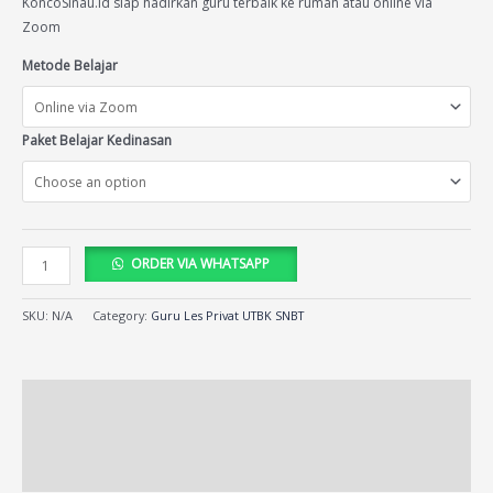
KoncoSinau.id siap hadirkan guru terbaik ke rumah atau online via
Zoom
Metode Belajar
Paket Belajar Kedinasan
ORDER VIA WHATSAPP
SKU:
N/A
Category:
Guru Les Privat UTBK SNBT
Description
Additional information
Reviews (13)