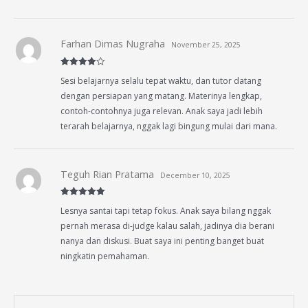
Farhan Dimas Nugraha
November 25, 2025
Rated
4
Sesi belajarnya selalu tepat waktu, dan tutor datang
out of 5
dengan persiapan yang matang. Materinya lengkap,
contoh-contohnya juga relevan. Anak saya jadi lebih
terarah belajarnya, nggak lagi bingung mulai dari mana.
Teguh Rian Pratama
December 10, 2025
Rated
5
out
Lesnya santai tapi tetap fokus. Anak saya bilang nggak
of 5
pernah merasa di-judge kalau salah, jadinya dia berani
nanya dan diskusi. Buat saya ini penting banget buat
ningkatin pemahaman.