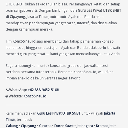
UTBK SNBT bukan sekadar ujian biasa. Persaingannya ketat, dan setiap
poin sangat berarti. Dengan bimbingan dari
Guru Les Privat UTBK SNBT
di Cipayung, Jakarta Timur
, putra-putri Ayah dan Bunda akan
mendapatkan pendampingan yang terarah, intensif, dan disesuaikan
dengan kemampuan mereka.
Tim
KoncoSinau.id
siap membantu dari tahap pemahaman konsep,
latihan soal, hingga simulasi ujian. Ayah dan Bunda tidak perlu khawatir
mencari guru yang tepat — kami yang akan mencarikannya untuk Anda.
Segera hubungi kami untuk konsultasi gratis dan jadwalkan sesi
perdana bersama tutor terbaik. Bersama KoncoSinau.id, wujudkan
impian anak lolos ke universitas negeri favorit.
📞WhatsApp:
+62 858-9452-5108
🌐
Website:
KoncoSinau.id
Kami menyediakan
Guru Les Privat UTBK SNBT
untuk wilayah
Jakarta
Timur
, termasuk
Cakung
•
Cipayung
•
Ciracas
•
Duren Sawit
•
Jatinegara
•
Kramat Jati
•