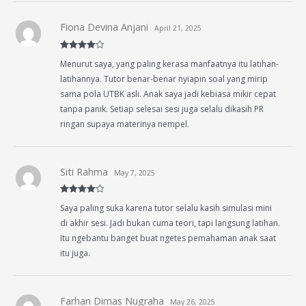
Fiona Devina Anjani
April 21, 2025
Rated
4
Menurut saya, yang paling kerasa manfaatnya itu latihan-
out of 5
latihannya. Tutor benar-benar nyiapin soal yang mirip
sama pola UTBK asli. Anak saya jadi kebiasa mikir cepat
tanpa panik. Setiap selesai sesi juga selalu dikasih PR
ringan supaya materinya nempel.
Siti Rahma
May 7, 2025
Rated
4
Saya paling suka karena tutor selalu kasih simulasi mini
out of 5
di akhir sesi. Jadi bukan cuma teori, tapi langsung latihan.
Itu ngebantu banget buat ngetes pemahaman anak saat
itu juga.
Farhan Dimas Nugraha
May 26, 2025