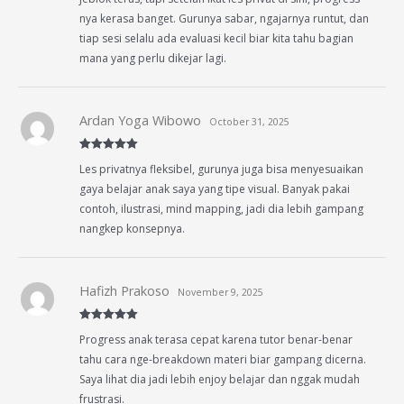
nya kerasa banget. Gurunya sabar, ngajarnya runtut, dan
tiap sesi selalu ada evaluasi kecil biar kita tahu bagian
mana yang perlu dikejar lagi.
Ardan Yoga Wibowo
October 31, 2025
Rated
5
out
Les privatnya fleksibel, gurunya juga bisa menyesuaikan
of 5
gaya belajar anak saya yang tipe visual. Banyak pakai
contoh, ilustrasi, mind mapping, jadi dia lebih gampang
nangkep konsepnya.
Hafizh Prakoso
November 9, 2025
Rated
5
out
Progress anak terasa cepat karena tutor benar-benar
of 5
tahu cara nge-breakdown materi biar gampang dicerna.
Saya lihat dia jadi lebih enjoy belajar dan nggak mudah
frustrasi.