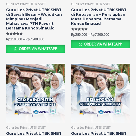
Guru Les Privat UTBK SNBT
Guru Les Privat UTBK SNBT
Guru Les Privat UTBK SNBT
Guru Les Privat UTBK SNBT
di Sawah Besar – Wujudkan
di Kebayoran – Persiapkan
Mimpimu Menjadi
Masa Depanmu Bersama
Mahasiswa PTN Favorit
KoncoSinau.id
Bersama KoncoSinau.id
Rated
Rp
250.000
–
Rp
7.200.000
4.82
Rated
Rp
250.000
–
Rp
7.200.000
out of 5
4.76
ORDER VIA WHATSAPP
out of 5
ORDER VIA WHATSAPP
Guru Les Privat UTBK SNBT
Guru Les Privat UTBK SNBT
Guru Les Privat UTBK SNBT
Guru Les Privat UTBK SNBT