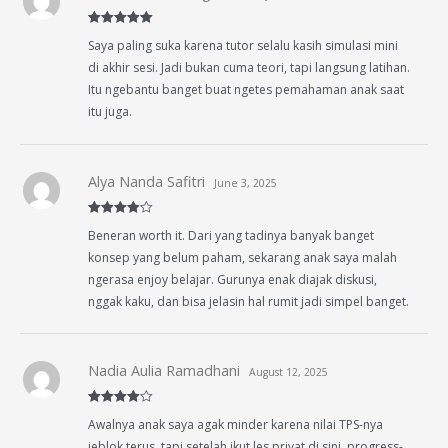
Rated
5
out
Saya paling suka karena tutor selalu kasih simulasi mini
of 5
di akhir sesi. Jadi bukan cuma teori, tapi langsung latihan.
Itu ngebantu banget buat ngetes pemahaman anak saat
itu juga.
Alya Nanda Safitri
June 3, 2025
Rated
4
Beneran worth it. Dari yang tadinya banyak banget
out of 5
konsep yang belum paham, sekarang anak saya malah
ngerasa enjoy belajar. Gurunya enak diajak diskusi,
nggak kaku, dan bisa jelasin hal rumit jadi simpel banget.
Nadia Aulia Ramadhani
August 12, 2025
Rated
4
Awalnya anak saya agak minder karena nilai TPS-nya
out of 5
jeblok terus, tapi setelah ikut les privat di sini, progress-