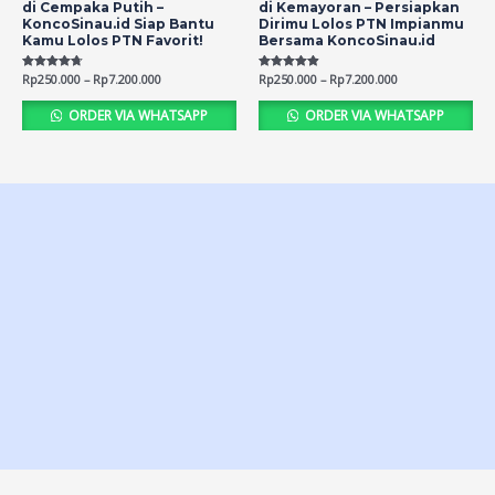
di Cempaka Putih –
di Kemayoran – Persiapkan
KoncoSinau.id Siap Bantu
Dirimu Lolos PTN Impianmu
Kamu Lolos PTN Favorit!
Bersama KoncoSinau.id
Rated
Rp
250.000
–
Rp
7.200.000
Rated
Rp
250.000
–
Rp
7.200.000
4.70
4.82
out of 5
out of 5
ORDER VIA WHATSAPP
ORDER VIA WHATSAPP