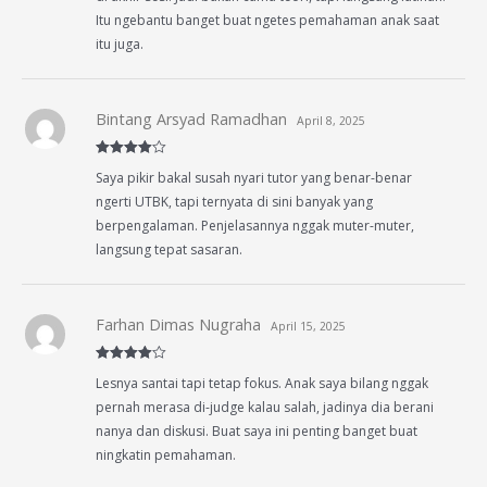
Itu ngebantu banget buat ngetes pemahaman anak saat
itu juga.
Bintang Arsyad Ramadhan
April 8, 2025
Rated
4
Saya pikir bakal susah nyari tutor yang benar-benar
out of 5
ngerti UTBK, tapi ternyata di sini banyak yang
berpengalaman. Penjelasannya nggak muter-muter,
langsung tepat sasaran.
Farhan Dimas Nugraha
April 15, 2025
Rated
4
Lesnya santai tapi tetap fokus. Anak saya bilang nggak
out of 5
pernah merasa di-judge kalau salah, jadinya dia berani
nanya dan diskusi. Buat saya ini penting banget buat
ningkatin pemahaman.