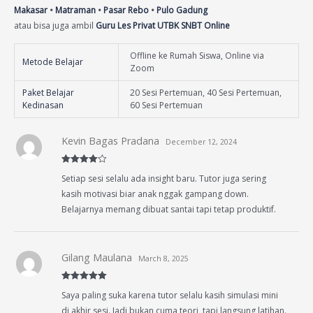
Makasar
•
Matraman
•
Pasar Rebo
•
Pulo Gadung
atau bisa juga ambil
Guru Les Privat UTBK SNBT Online
Offline ke Rumah Siswa, Online via
Metode Belajar
Zoom
Paket Belajar
20 Sesi Pertemuan, 40 Sesi Pertemuan,
Kedinasan
60 Sesi Pertemuan
Kevin Bagas Pradana
December 12, 2024
Rated
4
Setiap sesi selalu ada insight baru. Tutor juga sering
out of 5
kasih motivasi biar anak nggak gampang down.
Belajarnya memang dibuat santai tapi tetap produktif.
Gilang Maulana
March 8, 2025
Rated
5
out
Saya paling suka karena tutor selalu kasih simulasi mini
of 5
di akhir sesi. Jadi bukan cuma teori, tapi langsung latihan.