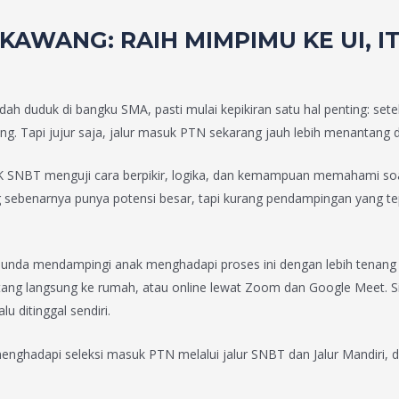
GKAWANG
: RAIH MIMPIMU KE UI,
h duduk di bangku SMA, pasti mulai kepikiran satu hal penting: set
ng. Tapi jujur saja, jalur masuk PTN sekarang jauh lebih menantang d
BK SNBT menguji cara berpikir, logika, dan kemampuan memahami soal.
 sebenarnya punya potensi besar, tapi kurang pendampingan yang te
Bunda mendampingi anak menghadapi proses ini dengan lebih tenang
atang langsung ke rumah, atau online lewat Zoom dan Google Meet. Sist
 ditinggal sendiri.
ghadapi seleksi masuk PTN melalui jalur SNBT dan Jalur Mandiri, de