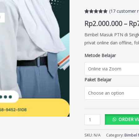
(
17
customer r
Rated
17
5.00
Rp
2.000.000
–
Rp
out of 5
based on
customer
Bimbel Masuk PTN di Singk
ratings
privat online dan offline,
Metode Belajar
Paket Belajar
ORDER V
SKU:
N/A
Category:
Bimbel