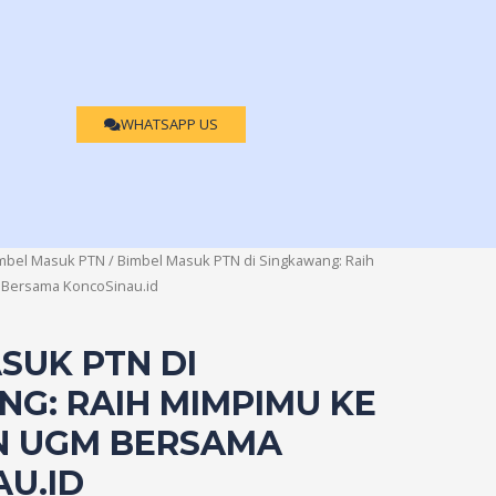
WHATSAPP US
mbel Masuk PTN
/ Bimbel Masuk PTN di Singkawang: Raih
 Bersama KoncoSinau.id
SUK PTN DI
G: RAIH MIMPIMU KE
DAN UGM BERSAMA
U.ID