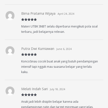
Bima Pratama Wijaya
April 24, 2024
Rated
5
out
Materi UTBK SNBT selalu diperbarui mengikuti pola soal
of 5
terbaru, jadi belajarnya relevan.
Putra Dwi Kurniawan
June 6, 2024
Rated
5
out
KoncoSinau cocok buat anak yang butuh pendampingan
of 5
intensif tapi nggak mau suasana belajar yang terlalu
kaku.
Melati Indah Sari
July 18, 2024
Rated
5
out
Anak jadi lebih disiplin belajar karena ada
of 5
pendampingan rutin dan target mingguan yang jelas.