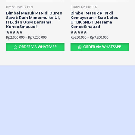
Bimbel Masuk PTN
Bimbel Masuk PTN
Bimbel Masuk PTN di Duren
Bimbel Masuk PTN di
Sawit: Raih Mimpimu ke UI,
Kemayoran – Siap Lolos
ITB, dan UGM Bersama
UTBK SNBT Bersama
KoncoSinau.id!
KoncoSinau.id
Rated
Rp
2.000.000
–
Rp
7.200.000
Rated
Rp
250.000
–
Rp
7.200.000
4.66
4.69
out of 5
out of 5
ORDER VIA WHATSAPP
ORDER VIA WHATSAPP