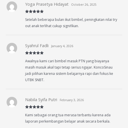
Yoga Prasetya Hidayat
October 26, 2025
Rated
5
out
Setelah beberapa bulan ikut bimbel, peningkatan nilai try
of 5
out anak terlihat cukup signifikan.
Syahrul Fadli
January 4, 2026
Rated
5
out
Awalnya kami cari bimbel masuk PTN yang biayanya
of 5
masih masuk akal tapi tetap serius ngajar. KoncoSinau
jadi pilihan karena sistem belajarnya rapi dan fokus ke
UTBK SNBT.
Nabila Syifa Putri
February 3, 2026
Rated
5
out
Kami sebagai orang tua merasa terbantu karena ada
of 5
laporan perkembangan belajar anak secara berkala.