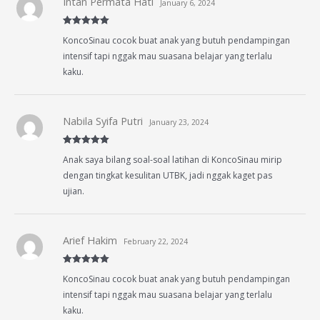
Intan Permata Hati
January 6, 2024
Rated
5
out
KoncoSinau cocok buat anak yang butuh pendampingan
of 5
intensif tapi nggak mau suasana belajar yang terlalu
kaku.
Nabila Syifa Putri
January 23, 2024
Rated
5
out
Anak saya bilang soal-soal latihan di KoncoSinau mirip
of 5
dengan tingkat kesulitan UTBK, jadi nggak kaget pas
ujian.
Arief Hakim
February 22, 2024
Rated
5
out
KoncoSinau cocok buat anak yang butuh pendampingan
of 5
intensif tapi nggak mau suasana belajar yang terlalu
kaku.