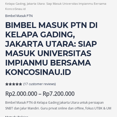
Kelapa Gading, Jakarta Utara: Siap Masuk Universitas Impianmu Bersama
KoncoSinau.id
Bimbel Masuk PTN
BIMBEL MASUK PTN DI
KELAPA GADING,
JAKARTA UTARA: SIAP
MASUK UNIVERSITAS
IMPIANMU BERSAMA
KONCOSINAU.ID
(
17
customer reviews)
Rated
17
5.00
Rp
2.000.000
–
Rp
7.200.000
out of 5
based on
customer
ratings
Bimbel Masuk PTN di Kelapa Gading Jakarta Utara untuk persiapan
SNBT dan Jalur Mandiri. Guru privat online dan offline, fokus UTBK & UM