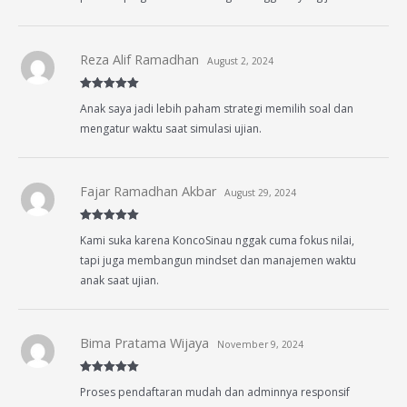
Reza Alif Ramadhan
August 2, 2024
Rated
5
out
Anak saya jadi lebih paham strategi memilih soal dan
of 5
mengatur waktu saat simulasi ujian.
Fajar Ramadhan Akbar
August 29, 2024
Rated
5
out
Kami suka karena KoncoSinau nggak cuma fokus nilai,
of 5
tapi juga membangun mindset dan manajemen waktu
anak saat ujian.
Bima Pratama Wijaya
November 9, 2024
Rated
5
out
Proses pendaftaran mudah dan adminnya responsif
of 5