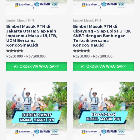
Bimbel Masuk PTN
Bimbel Masuk PTN
Bimbel Masuk PTN di
Bimbel Masuk PTN di
Jakarta Utara: Siap Raih
Cipayung – Siap Lolos UTBK
Impianmu Masuk UI, ITB,
SNBT dengan Bimbingan
UGM Bersama
Terbaik bersama
KoncoSinau.id!
KoncoSinau.id
Rated
Rp
250.000
–
Rp
7.200.000
Rated
Rp
250.000
–
Rp
7.200.000
4.70
4.69
out of 5
out of 5
ORDER VIA WHATSAPP
ORDER VIA WHATSAPP