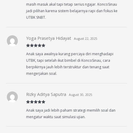
masih masuk akal tapi tetap serius ngajar. KoncoSinau
jadi pilihan karena sistem belajarnya rapi dan fokus ke
UTBK SNBT.
Yoga Prasetya Hidayat
August 22, 2025
Rated
5
out
Anak saya awalnya kurang percaya diri menghadapi
of 5
UTBK, tapi setelah ikut bimbel di KoncoSinau, cara
berpikirnya jauh lebih terstruktur dan tenang saat
mengerjakan soal.
Rizky Aditya Saputra
August 30, 2025
Rated
5
out
Anak saya jadi lebih paham strategi memilih soal dan
of 5
mengatur waktu saat simulasi ujian.