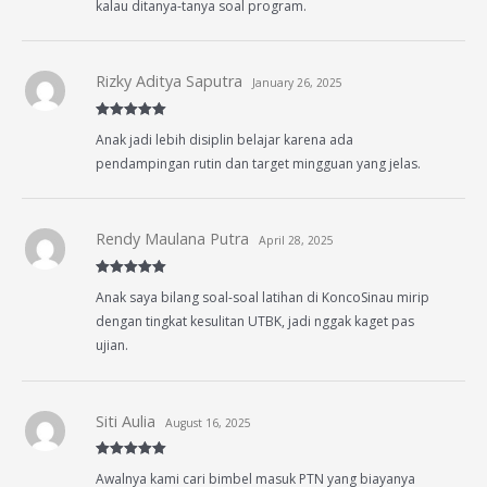
kalau ditanya-tanya soal program.
Rizky Aditya Saputra
January 26, 2025
Rated
5
out
Anak jadi lebih disiplin belajar karena ada
of 5
pendampingan rutin dan target mingguan yang jelas.
Rendy Maulana Putra
April 28, 2025
Rated
5
out
Anak saya bilang soal-soal latihan di KoncoSinau mirip
of 5
dengan tingkat kesulitan UTBK, jadi nggak kaget pas
ujian.
Siti Aulia
August 16, 2025
Rated
5
out
Awalnya kami cari bimbel masuk PTN yang biayanya
of 5