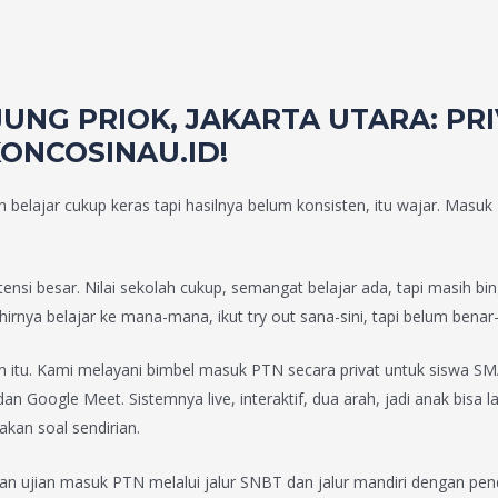
JUNG PRIOK, JAKARTA UTARA: P
KONCOSINAU.ID!
lajar cukup keras tapi hasilnya belum konsisten, itu wajar. Masuk PT
nsi besar. Nilai sekolah cukup, semangat belajar ada, tapi masih b
hirnya belajar ke mana-mana, ikut try out sana-sini, tapi belum bena
itu. Kami melayani bimbel masuk PTN secara privat untuk siswa SMA di
 Google Meet. Sistemnya live, interaktif, dua arah, jadi anak bisa l
kan soal sendirian.
ujian masuk PTN melalui jalur SNBT dan jalur mandiri dengan pend