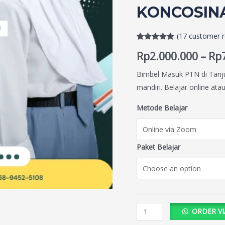
KONCOSINA
(
17
customer r
Rated
17
5.00
Rp
2.000.000
–
Rp
out of 5
based on
customer
Bimbel Masuk PTN di Tanju
ratings
mandiri. Belajar online ata
Metode Belajar
Paket Belajar
ORDER V