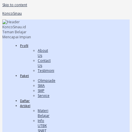
Skip to content
KoncoSinau
Profil
About
Us
Contact
Us
Testimoni
Paket
Olimpiade
SMA
SMP
Service
Daftar
Artikel
Materi
Belajar
Info
UTBK
SNBT