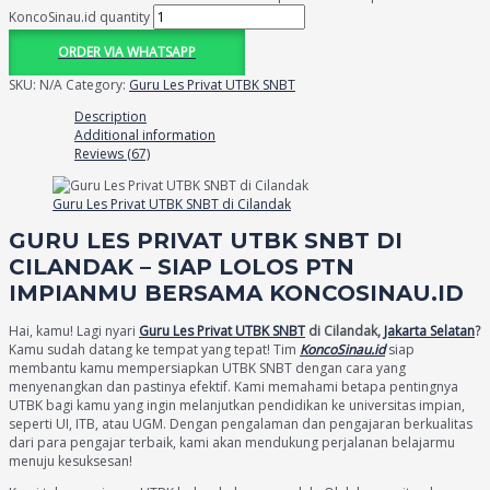
KoncoSinau.id quantity
ORDER VIA WHATSAPP
SKU:
N/A
Category:
Guru Les Privat UTBK SNBT
Description
Additional information
Reviews (67)
Guru Les Privat UTBK SNBT di Cilandak
GURU LES PRIVAT UTBK SNBT DI
CILANDAK – SIAP LOLOS PTN
IMPIANMU BERSAMA KONCOSINAU.ID
Hai, kamu! Lagi nyari
Guru Les Privat UTBK SNBT
di Cilandak,
Jakarta Selatan
?
Kamu sudah datang ke tempat yang tepat! Tim
KoncoSinau.id
siap
membantu kamu mempersiapkan UTBK SNBT dengan cara yang
menyenangkan dan pastinya efektif. Kami memahami betapa pentingnya
UTBK bagi kamu yang ingin melanjutkan pendidikan ke universitas impian,
seperti UI, ITB, atau UGM. Dengan pengalaman dan pengajaran berkualitas
dari para pengajar terbaik, kami akan mendukung perjalanan belajarmu
menuju kesuksesan!