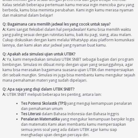
Kalau setelah beberapa pertemuan kamu merasa ingin mencoba guru yang
berbeda, kamu bisa meminta perubahan. Kami ingin kamu merasa nyaman
dan maksimal dalam belajar!
Q: Bagaimana cara memilih jadwal les yang cocok untuk saya?
A:
Kami sangat fleksibel dalam hal penjadwalan! Kamu bisa memilih waktu
yang paling sesuai dengan rutinitas kamu, baik itu pagi, siang, atau malam.
Cukup diskusikan dengan kami melalui WhatsApp atau platform komunikasi
lainnya, dan kami akan atur jadwal yang nyaman buat kamu.
Q: Apakah ada simulasi ujian untuk UTBK?
A:
Ya, kami menyediakan simulasi UTBK SNBT sebagai bagian dari program
bimbingan. Simulasi ini dibuat mirip dengan ujian yang sesungguhnya, agar
kamu bisa merasakan bagaimana suasana ujian UTBK dan mempersiapkan
diri sebaik mungkin. Simulasi ini juga bisa membantu kamu mengukur sejauh
mana pemahaman materi yang sudah dipelajari.
Q: Apa saja yang diuji dalam UTBK SNBT?
A:
UTBK SNBT meliputi beberapa tes penting, antara lain:
Tes Potensi Skolastik (TPS)
yang menguji kemampuan penalaran
dan pemahaman umum
Tes Literasi
dalam Bahasa Indonesia dan Bahasa Inggris
Penalaran Matematika
yang mengukur kemampuan berpikir logis
dan matematis Kami akan membantu kamu mempersiapkan
semua jenis soal yang ada dalam UTBK agar kamu siap
menghadapi ujian dengan percaya diri.