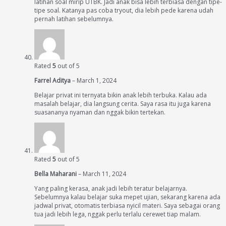
latihan soal mirip UTBK. Jadi anak bisa lebih terbiasa dengan tipe-
tipe soal. Katanya pas coba tryout, dia lebih pede karena udah
pernah latihan sebelumnya.
Rated
5
out of 5
Farrel Aditya
–
March 1, 2024
Belajar privat ini ternyata bikin anak lebih terbuka. Kalau ada
masalah belajar, dia langsung cerita. Saya rasa itu juga karena
suasananya nyaman dan nggak bikin tertekan.
Rated
5
out of 5
Bella Maharani
–
March 11, 2024
Yang paling kerasa, anak jadi lebih teratur belajarnya.
Sebelumnya kalau belajar suka mepet ujian, sekarang karena ada
jadwal privat, otomatis terbiasa nyicil materi. Saya sebagai orang
tua jadi lebih lega, nggak perlu terlalu cerewet tiap malam.