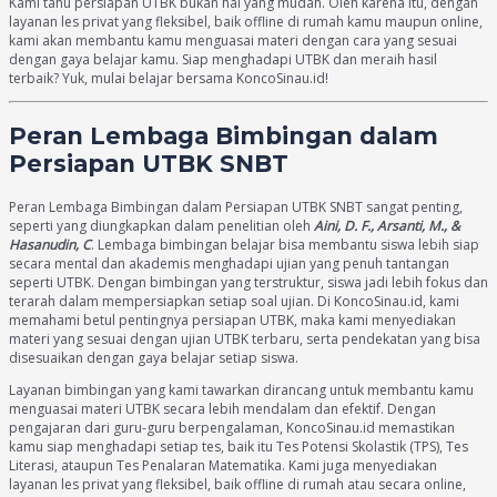
Kami tahu persiapan UTBK bukan hal yang mudah. Oleh karena itu, dengan
layanan les privat yang fleksibel, baik offline di rumah kamu maupun online,
kami akan membantu kamu menguasai materi dengan cara yang sesuai
dengan gaya belajar kamu. Siap menghadapi UTBK dan meraih hasil
terbaik? Yuk, mulai belajar bersama KoncoSinau.id!
Peran Lembaga Bimbingan dalam
Persiapan UTBK SNBT
Peran Lembaga Bimbingan dalam Persiapan UTBK SNBT sangat penting,
seperti yang diungkapkan dalam penelitian oleh
Aini, D. F., Arsanti, M., &
Hasanudin, C
. Lembaga bimbingan belajar bisa membantu siswa lebih siap
secara mental dan akademis menghadapi ujian yang penuh tantangan
seperti UTBK. Dengan bimbingan yang terstruktur, siswa jadi lebih fokus dan
terarah dalam mempersiapkan setiap soal ujian. Di KoncoSinau.id, kami
memahami betul pentingnya persiapan UTBK, maka kami menyediakan
materi yang sesuai dengan ujian UTBK terbaru, serta pendekatan yang bisa
disesuaikan dengan gaya belajar setiap siswa.
Layanan bimbingan yang kami tawarkan dirancang untuk membantu kamu
menguasai materi UTBK secara lebih mendalam dan efektif. Dengan
pengajaran dari guru-guru berpengalaman, KoncoSinau.id memastikan
kamu siap menghadapi setiap tes, baik itu Tes Potensi Skolastik (TPS), Tes
Literasi, ataupun Tes Penalaran Matematika. Kami juga menyediakan
layanan les privat yang fleksibel, baik offline di rumah atau secara online,