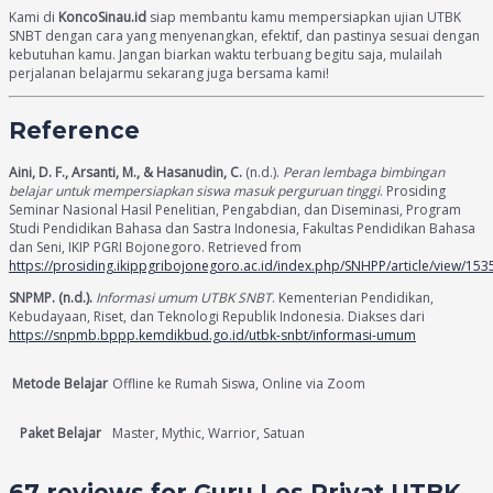
Kami di
KoncoSinau.id
siap membantu kamu mempersiapkan ujian UTBK
SNBT dengan cara yang menyenangkan, efektif, dan pastinya sesuai dengan
kebutuhan kamu. Jangan biarkan waktu terbuang begitu saja, mulailah
perjalanan belajarmu sekarang juga bersama kami!
Reference
Aini, D. F., Arsanti, M., & Hasanudin, C.
(n.d.).
Peran lembaga bimbingan
belajar untuk mempersiapkan siswa masuk perguruan tinggi
. Prosiding
Seminar Nasional Hasil Penelitian, Pengabdian, dan Diseminasi, Program
Studi Pendidikan Bahasa dan Sastra Indonesia, Fakultas Pendidikan Bahasa
dan Seni, IKIP PGRI Bojonegoro. Retrieved from
https://prosiding.ikippgribojonegoro.ac.id/index.php/SNHPP/article/view/153
SNPMP. (n.d.).
Informasi umum UTBK SNBT
. Kementerian Pendidikan,
Kebudayaan, Riset, dan Teknologi Republik Indonesia. Diakses dari
https://snpmb.bppp.kemdikbud.go.id/utbk-snbt/informasi-umum
Metode Belajar
Offline ke Rumah Siswa, Online via Zoom
Paket Belajar
Master, Mythic, Warrior, Satuan
67 reviews for
Guru Les Privat UTBK