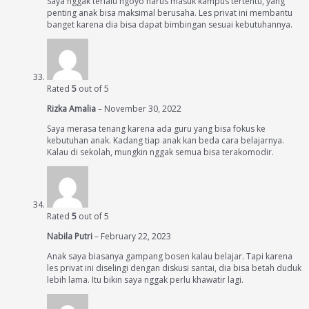
Saya nggak terlalu ngoyo harus masuk kampus tertentu, yang
penting anak bisa maksimal berusaha. Les privat ini membantu
banget karena dia bisa dapat bimbingan sesuai kebutuhannya.
Rated
5
out of 5
Rizka Amalia
–
November 30, 2022
Saya merasa tenang karena ada guru yang bisa fokus ke
kebutuhan anak. Kadang tiap anak kan beda cara belajarnya.
Kalau di sekolah, mungkin nggak semua bisa terakomodir.
Rated
5
out of 5
Nabila Putri
–
February 22, 2023
Anak saya biasanya gampang bosen kalau belajar. Tapi karena
les privat ini diselingi dengan diskusi santai, dia bisa betah duduk
lebih lama. Itu bikin saya nggak perlu khawatir lagi.