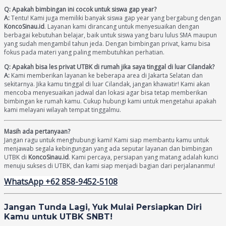
Q: Apakah bimbingan ini cocok untuk siswa gap year?
A:
Tentu! Kami juga memiliki banyak siswa gap year yang bergabung dengan
KoncoSinau.id
. Layanan kami dirancang untuk menyesuaikan dengan
berbagai kebutuhan belajar, baik untuk siswa yang baru lulus SMA maupun
yang sudah mengambil tahun jeda. Dengan bimbingan privat, kamu bisa
fokus pada materi yang paling membutuhkan perhatian.
Q: Apakah bisa les privat UTBK di rumah jika saya tinggal di luar Cilandak?
A:
Kami memberikan layanan ke beberapa area di Jakarta Selatan dan
sekitarnya. Jika kamu tinggal di luar Cilandak, jangan khawatir! Kami akan
mencoba menyesuaikan jadwal dan lokasi agar bisa tetap memberikan
bimbingan ke rumah kamu. Cukup hubungi kami untuk mengetahui apakah
kami melayani wilayah tempat tinggalmu.
Masih ada pertanyaan?
Jangan ragu untuk menghubungi kami! Kami siap membantu kamu untuk
menjawab segala kebingungan yang ada seputar layanan dan bimbingan
UTBK di
KoncoSinau.id
. Kami percaya, persiapan yang matang adalah kunci
menuju sukses di UTBK, dan kami siap menjadi bagian dari perjalananmu!
WhatsApp +62 858-9452-5108
Jangan Tunda Lagi, Yuk Mulai Persiapkan Diri
Kamu untuk UTBK SNBT!