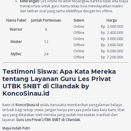
Keterangan:
Les online ini lebih terjangkau karena tidak ada biaya
transportasi untuk guru. Kamu tetap bisa mendapatkan materi
dan latihan soal yang sama efektifnya dengan les offline.
Nama Paket
Jumlah Pertemuan
Sistem
Harga
Online
Rp 2.000.000
Warrior
8
Offline
Rp 2.400.000
Online
Rp 3.000.000
Master
12
Offline
Rp 3.600.000
Online
Rp 6.000.000
Mythic
24
Offline
Rp 7.200.000
Testimoni Siswa: Apa Kata Mereka
tentang Layanan Guru Les Privat
UTBK SNBT di Cilandak by
KoncoSinau.id
Kami di
KoncoSinau.id
selalu berusaha memberikan pengalaman belajar
terbaik bagi setiap siswa. Jangan hanya percaya pada kata-kata kami, lihat
apa yang dikatakan oleh mereka yang sudah merasakan manfaat dari
layanan
Guru Les Privat UTBK SNBT di Cilandak
.
Maya Indah Putri