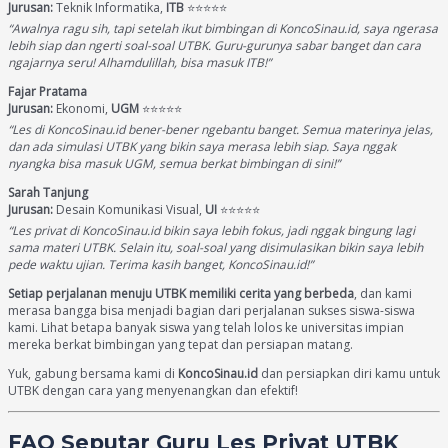
Jurusan:
Teknik Informatika,
ITB
⭐️⭐️⭐️⭐️⭐️
“Awalnya ragu sih, tapi setelah ikut bimbingan di KoncoSinau.id, saya ngerasa
lebih siap dan ngerti soal-soal UTBK. Guru-gurunya sabar banget dan cara
ngajarnya seru! Alhamdulillah, bisa masuk ITB!”
Fajar Pratama
Jurusan:
Ekonomi,
UGM
⭐️⭐️⭐️⭐️⭐️
“Les di KoncoSinau.id bener-bener ngebantu banget. Semua materinya jelas,
dan ada simulasi UTBK yang bikin saya merasa lebih siap. Saya nggak
nyangka bisa masuk UGM, semua berkat bimbingan di sini!”
Sarah Tanjung
Jurusan:
Desain Komunikasi Visual,
UI
⭐️⭐️⭐️⭐️⭐️
“Les privat di KoncoSinau.id bikin saya lebih fokus, jadi nggak bingung lagi
sama materi UTBK. Selain itu, soal-soal yang disimulasikan bikin saya lebih
pede waktu ujian. Terima kasih banget, KoncoSinau.id!”
Setiap perjalanan menuju UTBK memiliki cerita yang berbeda
, dan kami
merasa bangga bisa menjadi bagian dari perjalanan sukses siswa-siswa
kami. Lihat betapa banyak siswa yang telah lolos ke universitas impian
mereka berkat bimbingan yang tepat dan persiapan matang.
Yuk, gabung bersama kami di
KoncoSinau.id
dan persiapkan diri kamu untuk
UTBK dengan cara yang menyenangkan dan efektif!
FAQ Seputar Guru Les Privat UTBK