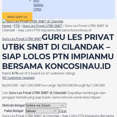
Info
Seleksi
CPNS
WHATSAPP US
Home
/
PTN
/
Guru Les Privat UTBK SNBT
/ Guru Les Privat UTBK SNBT di
Cilandak – Siap Lolos PTN Impianmu Bersama KoncoSinau.id
GURU LES PRIVAT
Guru Les Privat UTBK SNBT
UTBK SNBT DI CILANDAK –
SIAP LOLOS PTN IMPIANMU
BERSAMA KONCOSINAU.ID
Rated
4.78
out of 5 based on
67
customer ratings
(
67
customer reviews)
Rp
250.000
–
Rp
7.200.000
Price range: Rp250.000 through Rp7.200.000
Cari
Guru Les Privat UTBK SNBT di Cilandak
? Dapatkan bimbingan dari
pengajar terbaik yang siap bantu kamu lolos ke universitas impian
Metode Belajar
Paket Belajar
Clear
Guru Les Privat UTBK SNBT di Cilandak – Siap Lolos PTN Impianmu Bersama