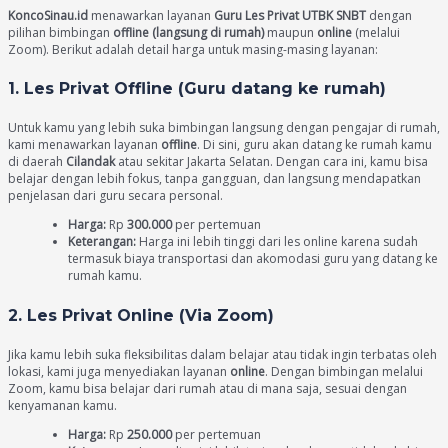
KoncoSinau.id
menawarkan layanan
Guru Les Privat UTBK SNBT
dengan
pilihan bimbingan
offline (langsung di rumah)
maupun
online
(melalui
Zoom). Berikut adalah detail harga untuk masing-masing layanan:
1. Les Privat Offline (Guru datang ke rumah)
Untuk kamu yang lebih suka bimbingan langsung dengan pengajar di rumah,
kami menawarkan layanan
offline
. Di sini, guru akan datang ke rumah kamu
di daerah
Cilandak
atau sekitar Jakarta Selatan. Dengan cara ini, kamu bisa
belajar dengan lebih fokus, tanpa gangguan, dan langsung mendapatkan
penjelasan dari guru secara personal.
Harga:
Rp
300.000
per pertemuan
Keterangan:
Harga ini lebih tinggi dari les online karena sudah
termasuk biaya transportasi dan akomodasi guru yang datang ke
rumah kamu.
2. Les Privat Online (Via Zoom)
Jika kamu lebih suka fleksibilitas dalam belajar atau tidak ingin terbatas oleh
lokasi, kami juga menyediakan layanan
online
. Dengan bimbingan melalui
Zoom, kamu bisa belajar dari rumah atau di mana saja, sesuai dengan
kenyamanan kamu.
Harga:
Rp
250.000
per pertemuan