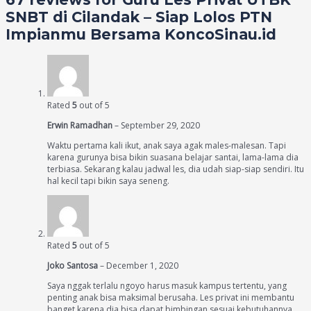
SNBT di Cilandak – Siap Lolos PTN
Impianmu Bersama KoncoSinau.id
Rated
5
out of 5
Erwin Ramadhan
–
September 29, 2020
Waktu pertama kali ikut, anak saya agak males-malesan. Tapi
karena gurunya bisa bikin suasana belajar santai, lama-lama dia
terbiasa. Sekarang kalau jadwal les, dia udah siap-siap sendiri. Itu
hal kecil tapi bikin saya seneng.
Rated
5
out of 5
Joko Santosa
–
December 1, 2020
Saya nggak terlalu ngoyo harus masuk kampus tertentu, yang
penting anak bisa maksimal berusaha. Les privat ini membantu
banget karena dia bisa dapat bimbingan sesuai kebutuhannya.