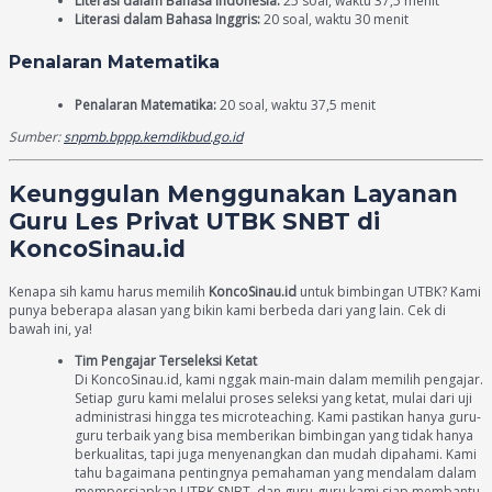
Literasi dalam Bahasa Indonesia:
25 soal, waktu 37,5 menit
Literasi dalam Bahasa Inggris:
20 soal, waktu 30 menit
Penalaran Matematika
Penalaran Matematika:
20 soal, waktu 37,5 menit
Sumber:
snpmb.bppp.kemdikbud.go.id
Keunggulan Menggunakan Layanan
Guru Les Privat UTBK SNBT di
KoncoSinau.id
Kenapa sih kamu harus memilih
KoncoSinau.id
untuk bimbingan UTBK? Kami
punya beberapa alasan yang bikin kami berbeda dari yang lain. Cek di
bawah ini, ya!
Tim Pengajar Terseleksi Ketat
Di KoncoSinau.id, kami nggak main-main dalam memilih pengajar.
Setiap guru kami melalui proses seleksi yang ketat, mulai dari uji
administrasi hingga tes microteaching. Kami pastikan hanya guru-
guru terbaik yang bisa memberikan bimbingan yang tidak hanya
berkualitas, tapi juga menyenangkan dan mudah dipahami. Kami
tahu bagaimana pentingnya pemahaman yang mendalam dalam
mempersiapkan UTBK SNBT, dan guru-guru kami siap membantu