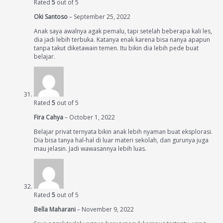
Rated
5
out of 5
Oki Santoso
–
September 25, 2022
Anak saya awalnya agak pemalu, tapi setelah beberapa kali les,
dia jadi lebih terbuka. Katanya enak karena bisa nanya apapun
tanpa takut diketawain temen. Itu bikin dia lebih pede buat
belajar.
Rated
5
out of 5
Fira Cahya
–
October 1, 2022
Belajar privat ternyata bikin anak lebih nyaman buat eksplorasi.
Dia bisa tanya hal-hal di luar materi sekolah, dan gurunya juga
mau jelasin. Jadi wawasannya lebih luas.
Rated
5
out of 5
Bella Maharani
–
November 9, 2022