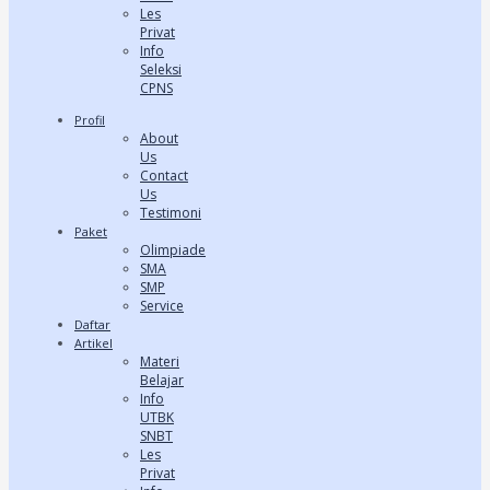
Les
Privat
Info
Seleksi
CPNS
Profil
About
Us
Contact
Us
Testimoni
Paket
Olimpiade
SMA
SMP
Service
Daftar
Artikel
Materi
Belajar
Info
UTBK
SNBT
Les
Privat