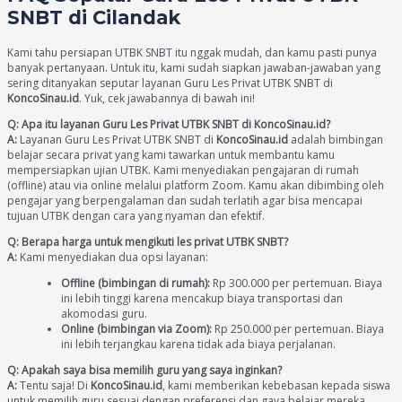
SNBT di Cilandak
Kami tahu persiapan UTBK SNBT itu nggak mudah, dan kamu pasti punya
banyak pertanyaan. Untuk itu, kami sudah siapkan jawaban-jawaban yang
sering ditanyakan seputar layanan Guru Les Privat UTBK SNBT di
KoncoSinau.id
. Yuk, cek jawabannya di bawah ini!
Q: Apa itu layanan Guru Les Privat UTBK SNBT di KoncoSinau.id?
A:
Layanan Guru Les Privat UTBK SNBT di
KoncoSinau.id
adalah bimbingan
belajar secara privat yang kami tawarkan untuk membantu kamu
mempersiapkan ujian UTBK. Kami menyediakan pengajaran di rumah
(offline) atau via online melalui platform Zoom. Kamu akan dibimbing oleh
pengajar yang berpengalaman dan sudah terlatih agar bisa mencapai
tujuan UTBK dengan cara yang nyaman dan efektif.
Q: Berapa harga untuk mengikuti les privat UTBK SNBT?
A:
Kami menyediakan dua opsi layanan:
Offline (bimbingan di rumah):
Rp 300.000 per pertemuan. Biaya
ini lebih tinggi karena mencakup biaya transportasi dan
akomodasi guru.
Online (bimbingan via Zoom):
Rp 250.000 per pertemuan. Biaya
ini lebih terjangkau karena tidak ada biaya perjalanan.
Q: Apakah saya bisa memilih guru yang saya inginkan?
A:
Tentu saja! Di
KoncoSinau.id
, kami memberikan kebebasan kepada siswa
untuk memilih guru sesuai dengan preferensi dan gaya belajar mereka.