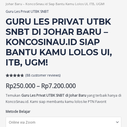
Johar Baru – KoncoSinau.id Siap Bantu Kamu Lolos UI, ITB, UGM!
Guru Les Privat UTBK SNBT
GURU LES PRIVAT UTBK
SNBT DI JOHAR BARU –
KONCOSINAU.ID SIAP
BANTU KAMU LOLOS UI,
ITB, UGM!
(
88
customer reviews)
Rated
88
4.70
Rp
250.000
–
Rp
7.200.000
out of 5
based on
customer
ratings
Temukan
Guru Les Privat UTBK SNBT di Johar Baru
yang terbaik hanya di
KoncoSinau.id. Kami siap membantu kamu lolos ke PTN Favorit
Metode Belajar