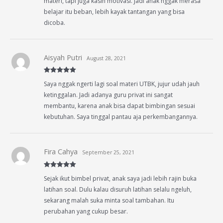
materi, tapi juga kasih motivasi. Jadi anak nggak merasa
belajar itu beban, lebih kayak tantangan yang bisa
dicoba.
Aisyah Putri
August 28, 2021
Rated
5
out
Saya nggak ngerti lagi soal materi UTBK, jujur udah jauh
of 5
ketinggalan. Jadi adanya guru privat ini sangat
membantu, karena anak bisa dapat bimbingan sesuai
kebutuhan. Saya tinggal pantau aja perkembangannya.
Fira Cahya
September 25, 2021
Rated
5
out
Sejak ikut bimbel privat, anak saya jadi lebih rajin buka
of 5
latihan soal. Dulu kalau disuruh latihan selalu ngeluh,
sekarang malah suka minta soal tambahan. Itu
perubahan yang cukup besar.