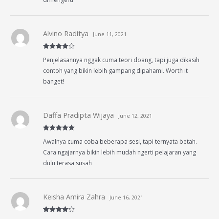
Alvino Raditya
June 11, 2021
Rated
4
Penjelasannya nggak cuma teori doang, tapi juga dikasih
out of 5
contoh yang bikin lebih gampang dipahami. Worth it
banget!
Daffa Pradipta Wijaya
June 12, 2021
Rated
5
out
Awalnya cuma coba beberapa sesi, tapi ternyata betah.
of 5
Cara ngajarnya bikin lebih mudah ngerti pelajaran yang
dulu terasa susah
Keisha Amira Zahra
June 16, 2021
Rated
4