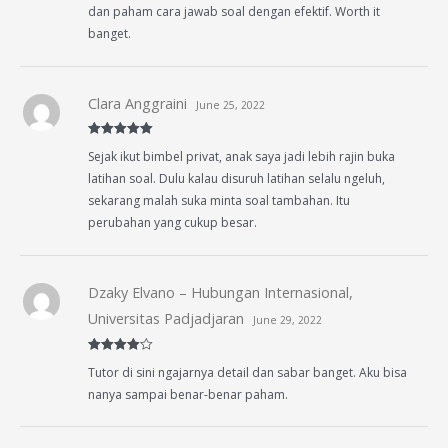
dan paham cara jawab soal dengan efektif. Worth it
banget.
Clara Anggraini
June 25, 2022
Rated
5
out
Sejak ikut bimbel privat, anak saya jadi lebih rajin buka
of 5
latihan soal. Dulu kalau disuruh latihan selalu ngeluh,
sekarang malah suka minta soal tambahan. Itu
perubahan yang cukup besar.
Dzaky Elvano – Hubungan Internasional,
Universitas Padjadjaran
June 29, 2022
Rated
4
Tutor di sini ngajarnya detail dan sabar banget. Aku bisa
out of 5
nanya sampai benar-benar paham.