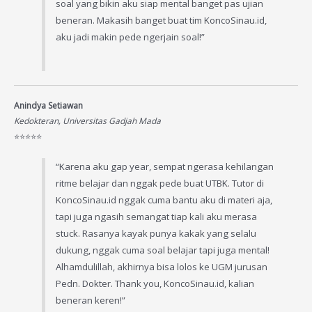
soal yang bikin aku siap mental banget pas ujian
beneran. Makasih banget buat tim KoncoSinau.id,
aku jadi makin pede ngerjain soal!”
Anindya Setiawan
Kedokteran, Universitas Gadjah Mada
⭐️⭐️⭐️⭐️⭐️
“Karena aku gap year, sempat ngerasa kehilangan
ritme belajar dan nggak pede buat UTBK. Tutor di
KoncoSinau.id nggak cuma bantu aku di materi aja,
tapi juga ngasih semangat tiap kali aku merasa
stuck. Rasanya kayak punya kakak yang selalu
dukung, nggak cuma soal belajar tapi juga mental!
Alhamdulillah, akhirnya bisa lolos ke UGM jurusan
Pedn. Dokter. Thank you, KoncoSinau.id, kalian
beneran keren!”