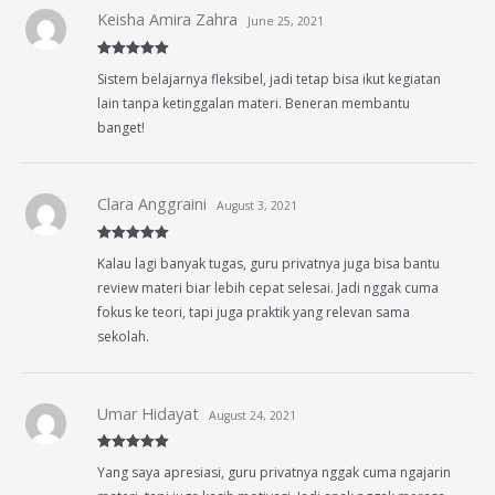
Keisha Amira Zahra
June 25, 2021
Rated
5
out
Sistem belajarnya fleksibel, jadi tetap bisa ikut kegiatan
of 5
lain tanpa ketinggalan materi. Beneran membantu
banget!
Clara Anggraini
August 3, 2021
Rated
5
out
Kalau lagi banyak tugas, guru privatnya juga bisa bantu
of 5
review materi biar lebih cepat selesai. Jadi nggak cuma
fokus ke teori, tapi juga praktik yang relevan sama
sekolah.
Umar Hidayat
August 24, 2021
Rated
5
out
Yang saya apresiasi, guru privatnya nggak cuma ngajarin
of 5