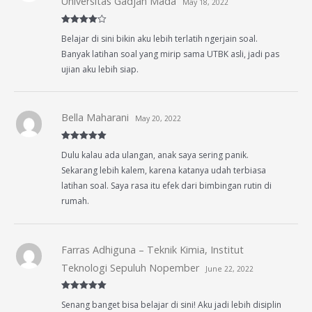
Universitas Gadjah Mada
May 18, 2022
Rated
4
Belajar di sini bikin aku lebih terlatih ngerjain soal.
out of 5
Banyak latihan soal yang mirip sama UTBK asli, jadi pas
ujian aku lebih siap.
Bella Maharani
May 20, 2022
Rated
5
out
Dulu kalau ada ulangan, anak saya sering panik.
of 5
Sekarang lebih kalem, karena katanya udah terbiasa
latihan soal. Saya rasa itu efek dari bimbingan rutin di
rumah.
Farras Adhiguna – Teknik Kimia, Institut
Teknologi Sepuluh Nopember
June 22, 2022
Rated
5
out
Senang banget bisa belajar di sini! Aku jadi lebih disiplin
of 5