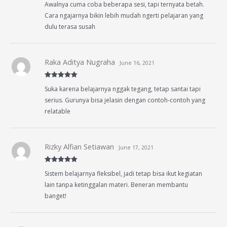
Awalnya cuma coba beberapa sesi, tapi ternyata betah.
out of 5
Cara ngajarnya bikin lebih mudah ngerti pelajaran yang
dulu terasa susah
Raka Aditya Nugraha
June 16, 2021
Rated
5
out
Suka karena belajarnya nggak tegang, tetap santai tapi
of 5
serius. Gurunya bisa jelasin dengan contoh-contoh yang
relatable
Rizky Alfian Setiawan
June 17, 2021
Rated
5
out
Sistem belajarnya fleksibel, jadi tetap bisa ikut kegiatan
of 5
lain tanpa ketinggalan materi. Beneran membantu
banget!