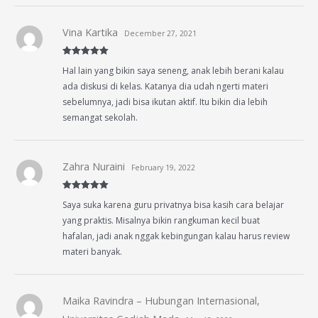
Vina Kartika
December 27, 2021
Rated
5
out
Hal lain yang bikin saya seneng, anak lebih berani kalau
of 5
ada diskusi di kelas. Katanya dia udah ngerti materi
sebelumnya, jadi bisa ikutan aktif. Itu bikin dia lebih
semangat sekolah.
Zahra Nuraini
February 19, 2022
Rated
5
out
Saya suka karena guru privatnya bisa kasih cara belajar
of 5
yang praktis. Misalnya bikin rangkuman kecil buat
hafalan, jadi anak nggak kebingungan kalau harus review
materi banyak.
Maika Ravindra – Hubungan Internasional,