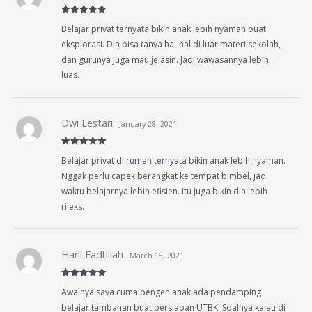
Rated
5
out
Belajar privat ternyata bikin anak lebih nyaman buat
of 5
eksplorasi. Dia bisa tanya hal-hal di luar materi sekolah,
dan gurunya juga mau jelasin. Jadi wawasannya lebih
luas.
Dwi Lestari
January 28, 2021
Rated
5
out
Belajar privat di rumah ternyata bikin anak lebih nyaman.
of 5
Nggak perlu capek berangkat ke tempat bimbel, jadi
waktu belajarnya lebih efisien. Itu juga bikin dia lebih
rileks.
Hani Fadhilah
March 15, 2021
Rated
5
out
Awalnya saya cuma pengen anak ada pendamping
of 5
belajar tambahan buat persiapan UTBK. Soalnya kalau di