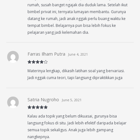
rumah, susah banget ngajak dia duduk lama. Setelah ikut
bimbel privat ini, ternyata lumayan membantu. Gurunya
datang ke rumah, jadi anak nggak perlu buang waktu ke
tempat bimbel. Belajarnya pun bisa lebih fokus ke
pelajaran yang jadi kelemahan dia.
Farras Ilham Putra
June 4, 2021
Rated
4
Materinya lengkap, dikasih latihan soal yang bervariasi.
out of 5
Jadi nggak cuma teori, tapi langsung dipraktikkan juga
Satria Nugroho
June 5, 2021
Rated
5
out
Kalau ada topik yang belum dikuasai, gurunya bisa
of 5
langsung fokus di situ. Jadi lebih efektif daripada belajar
semua topik sekaligus. Anak juga lebih gampang
nangkepnya.