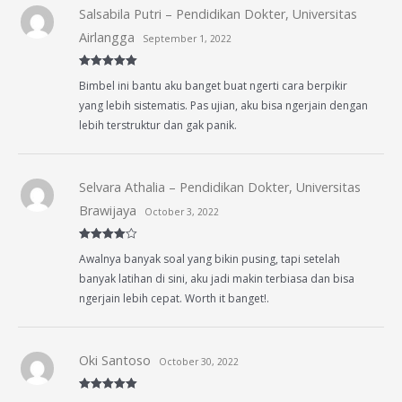
Salsabila Putri – Pendidikan Dokter, Universitas
Airlangga
September 1, 2022
Rated
5
out
Bimbel ini bantu aku banget buat ngerti cara berpikir
of 5
yang lebih sistematis. Pas ujian, aku bisa ngerjain dengan
lebih terstruktur dan gak panik.
Selvara Athalia – Pendidikan Dokter, Universitas
Brawijaya
October 3, 2022
Rated
4
Awalnya banyak soal yang bikin pusing, tapi setelah
out of 5
banyak latihan di sini, aku jadi makin terbiasa dan bisa
ngerjain lebih cepat. Worth it banget!.
Oki Santoso
October 30, 2022
Rated
5
out