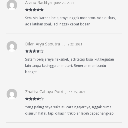
Alvino Raditya
June 20, 2021
Rated
5
out
Seru sih, karena belajarnya nggak monoton. Ada diskusi,
of 5
ada latihan soal, jadi nggak cepat bosan
Dilan Arya Saputra
June 22, 2021
Rated
4
Sistem belajarnya fleksibel, jadi tetap bisa ikut kegiatan
out of 5
lain tanpa ketinggalan materi. Beneran membantu
banget!
Zhafira Cahaya Putri
June 25, 2021
Rated
4
Yang paling saya suka itu cara ngajarnya, nggak cuma
out of 5
disuruh hafal, tapi dikasih trik biar lebih cepat nangkep