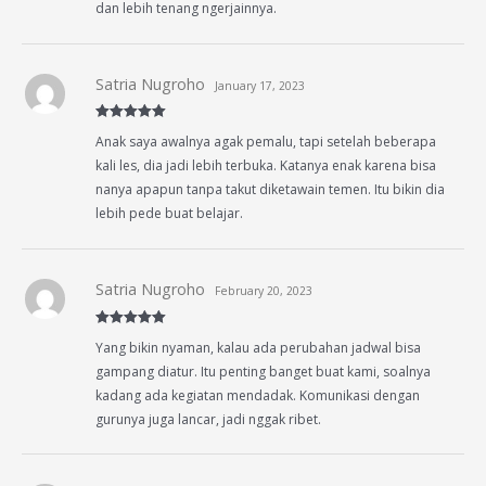
dan lebih tenang ngerjainnya.
Satria Nugroho
January 17, 2023
Rated
5
out
Anak saya awalnya agak pemalu, tapi setelah beberapa
of 5
kali les, dia jadi lebih terbuka. Katanya enak karena bisa
nanya apapun tanpa takut diketawain temen. Itu bikin dia
lebih pede buat belajar.
Satria Nugroho
February 20, 2023
Rated
5
out
Yang bikin nyaman, kalau ada perubahan jadwal bisa
of 5
gampang diatur. Itu penting banget buat kami, soalnya
kadang ada kegiatan mendadak. Komunikasi dengan
gurunya juga lancar, jadi nggak ribet.