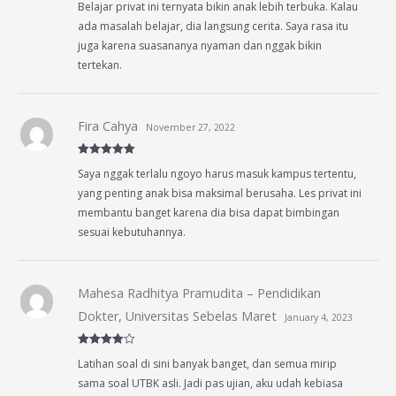
Belajar privat ini ternyata bikin anak lebih terbuka. Kalau
of 5
ada masalah belajar, dia langsung cerita. Saya rasa itu
juga karena suasananya nyaman dan nggak bikin
tertekan.
Fira Cahya
November 27, 2022
Rated
5
out
Saya nggak terlalu ngoyo harus masuk kampus tertentu,
of 5
yang penting anak bisa maksimal berusaha. Les privat ini
membantu banget karena dia bisa dapat bimbingan
sesuai kebutuhannya.
Mahesa Radhitya Pramudita – Pendidikan
Dokter, Universitas Sebelas Maret
January 4, 2023
Rated
4
Latihan soal di sini banyak banget, dan semua mirip
out of 5
sama soal UTBK asli. Jadi pas ujian, aku udah kebiasa