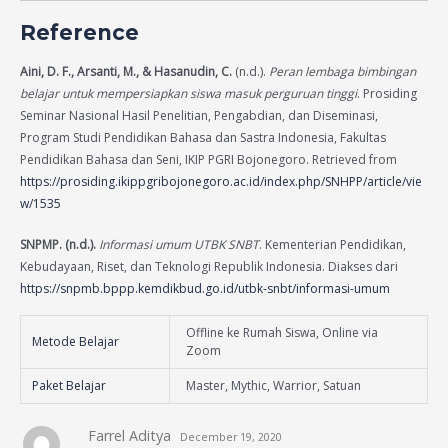
Reference
Aini, D. F., Arsanti, M., & Hasanudin, C.
(n.d.).
Peran lembaga bimbingan
belajar untuk mempersiapkan siswa masuk perguruan tinggi
. Prosiding
Seminar Nasional Hasil Penelitian, Pengabdian, dan Diseminasi,
Program Studi Pendidikan Bahasa dan Sastra Indonesia, Fakultas
Pendidikan Bahasa dan Seni, IKIP PGRI Bojonegoro. Retrieved from
https://prosiding.ikippgribojonegoro.ac.id/index.php/SNHPP/article/vie
w/1535
SNPMP. (n.d.).
Informasi umum UTBK SNBT
. Kementerian Pendidikan,
Kebudayaan, Riset, dan Teknologi Republik Indonesia. Diakses dari
https://snpmb.bppp.kemdikbud.go.id/utbk-snbt/informasi-umum
Offline ke Rumah Siswa, Online via
Metode Belajar
Zoom
Paket Belajar
Master, Mythic, Warrior, Satuan
Farrel Aditya
December 19, 2020