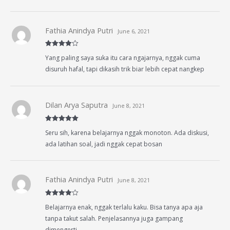
Fathia Anindya Putri
June 6, 2021
Rated
4
Yang paling saya suka itu cara ngajarnya, nggak cuma
out of 5
disuruh hafal, tapi dikasih trik biar lebih cepat nangkep
Dilan Arya Saputra
June 8, 2021
Rated
5
out
Seru sih, karena belajarnya nggak monoton. Ada diskusi,
of 5
ada latihan soal, jadi nggak cepat bosan
Fathia Anindya Putri
June 8, 2021
Rated
4
Belajarnya enak, nggak terlalu kaku. Bisa tanya apa aja
out of 5
tanpa takut salah. Penjelasannya juga gampang
dimengerti