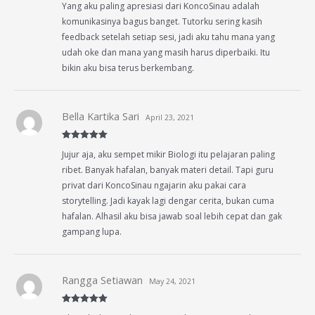
Yang aku paling apresiasi dari KoncoSinau adalah
of 5
komunikasinya bagus banget. Tutorku sering kasih
feedback setelah setiap sesi, jadi aku tahu mana yang
udah oke dan mana yang masih harus diperbaiki. Itu
bikin aku bisa terus berkembang.
Bella Kartika Sari
April 23, 2021
Rated
5
out
Jujur aja, aku sempet mikir Biologi itu pelajaran paling
of 5
ribet. Banyak hafalan, banyak materi detail. Tapi guru
privat dari KoncoSinau ngajarin aku pakai cara
storytelling. Jadi kayak lagi dengar cerita, bukan cuma
hafalan. Alhasil aku bisa jawab soal lebih cepat dan gak
gampang lupa.
Rangga Setiawan
May 24, 2021
Rated
5
out