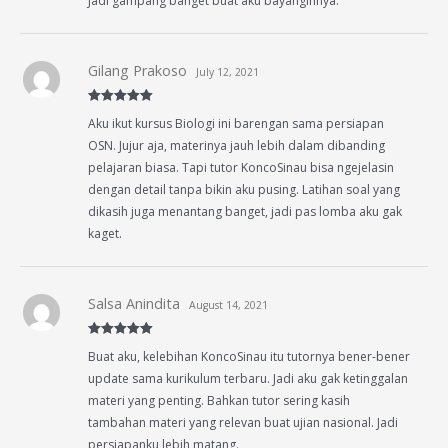
Jadi gampang banget buat aku bayanginnya.
Gilang Prakoso
July 12, 2021
Rated
5
out
Aku ikut kursus Biologi ini barengan sama persiapan
of 5
OSN. Jujur aja, materinya jauh lebih dalam dibanding
pelajaran biasa. Tapi tutor KoncoSinau bisa ngejelasin
dengan detail tanpa bikin aku pusing. Latihan soal yang
dikasih juga menantang banget, jadi pas lomba aku gak
kaget.
Salsa Anindita
August 14, 2021
Rated
5
out
Buat aku, kelebihan KoncoSinau itu tutornya bener-bener
of 5
update sama kurikulum terbaru. Jadi aku gak ketinggalan
materi yang penting. Bahkan tutor sering kasih
tambahan materi yang relevan buat ujian nasional. Jadi
persiapanku lebih matang.