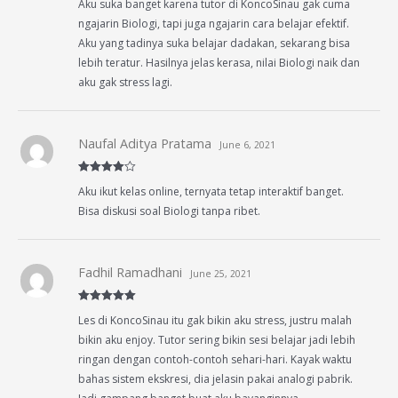
Aku suka banget karena tutor di KoncoSinau gak cuma
of 5
ngajarin Biologi, tapi juga ngajarin cara belajar efektif.
Aku yang tadinya suka belajar dadakan, sekarang bisa
lebih teratur. Hasilnya jelas kerasa, nilai Biologi naik dan
aku gak stress lagi.
Naufal Aditya Pratama
June 6, 2021
Rated
4
Aku ikut kelas online, ternyata tetap interaktif banget.
out of 5
Bisa diskusi soal Biologi tanpa ribet.
Fadhil Ramadhani
June 25, 2021
Rated
5
out
Les di KoncoSinau itu gak bikin aku stress, justru malah
of 5
bikin aku enjoy. Tutor sering bikin sesi belajar jadi lebih
ringan dengan contoh-contoh sehari-hari. Kayak waktu
bahas sistem ekskresi, dia jelasin pakai analogi pabrik.