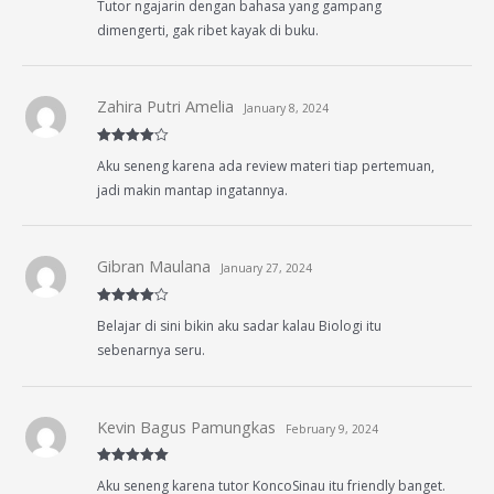
Tutor ngajarin dengan bahasa yang gampang
of 5
dimengerti, gak ribet kayak di buku.
Zahira Putri Amelia
January 8, 2024
Rated
4
Aku seneng karena ada review materi tiap pertemuan,
out of 5
jadi makin mantap ingatannya.
Gibran Maulana
January 27, 2024
Rated
4
Belajar di sini bikin aku sadar kalau Biologi itu
out of 5
sebenarnya seru.
Kevin Bagus Pamungkas
February 9, 2024
Rated
5
out
Aku seneng karena tutor KoncoSinau itu friendly banget.
of 5