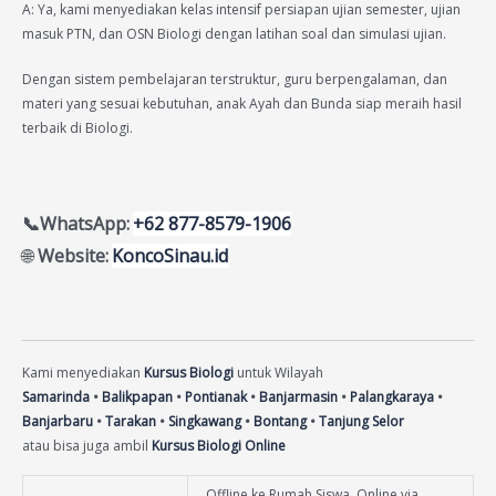
A: Ya, kami menyediakan kelas intensif persiapan ujian semester, ujian
masuk PTN, dan OSN Biologi dengan latihan soal dan simulasi ujian.
Dengan sistem pembelajaran terstruktur, guru berpengalaman, dan
materi yang sesuai kebutuhan, anak Ayah dan Bunda siap meraih hasil
terbaik di Biologi.
📞WhatsApp:
+62 877-8579-1906
🌐
Website:
KoncoSinau.id
Kami menyediakan
Kursus Biologi
untuk Wilayah
Samarinda
•
Balikpapan
•
Pontianak
•
Banjarmasin
•
Palangkaraya
•
Banjarbaru
•
Tarakan
•
Singkawang
•
Bontang
•
Tanjung Selor
atau bisa juga ambil
Kursus Biologi Online
Offline ke Rumah Siswa, Online via