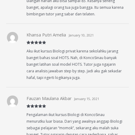
ulangan harian aku bisa sampai 85. Rasanya seneng
banget, apalagi orang tua juga bangga. Itu semua karena
bimbingan tutor yang sabar dan telaten.
Khansa Putri Amelia
January 10, 2021
Rated
5
out
Aku ikut kursus Biologi privat karena sekolahku jarang
of 5
banget bahas soal HOTS. Nah, di KoncoSinau banyak
banget latihan soal model HOTS. Tutor juga ngajarin
cara analisis jawaban step by step. Jadi aku gak sekadar
hafal, tapi ngerti logikanya juga.
Fauzan Maulana Akbar
January 15, 2021
Rated
5
out
Pengalaman ikut kursus Biologi di KoncoSinau
of 5
menurutku luar biasa. Dari yang awalnya anggap Biologi
sebagai pelajaran “momok”, sekarang aku malah suka
banget. Tutor ngajarin dengan cara sederhana, sabar,