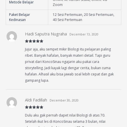
Metode Belajar
Zoom
Paket Belajar
12 Sesi Pertemuan, 20 Sesi Pertemuan,
Kedinasan
40 Sesi Pertemuan
Hadi Saputra Nugraha
December 13, 2020
Rated
5
out
Jujur aja, aku sempet mikir Biologi itu pelajaran paling
of 5
ribet. Banyak hafalan, banyak materi detail. Tapi guru
privat dari KoncoSinau ngajarin aku pakai cara
storytelling. Jadi kayak lagi dengar cerita, bukan cuma
hafalan. Alhasil aku bisa jawab soal lebih cepat dan gak
gampang lupa.
Aldi Fadillah
December 30, 2020
Rated
5
out
Dulu aku gak pernah dapet nilai Biologi di atas 70.
of 5
Setelah ikut les di KoncoSinau selama 3 bulan, nilai