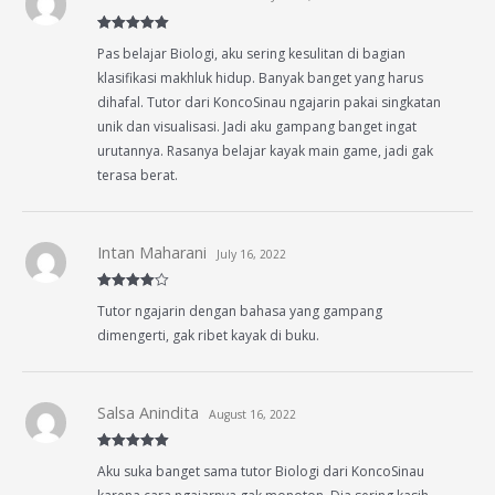
Rated
5
out
Pas belajar Biologi, aku sering kesulitan di bagian
of 5
klasifikasi makhluk hidup. Banyak banget yang harus
dihafal. Tutor dari KoncoSinau ngajarin pakai singkatan
unik dan visualisasi. Jadi aku gampang banget ingat
urutannya. Rasanya belajar kayak main game, jadi gak
terasa berat.
Intan Maharani
July 16, 2022
Rated
4
Tutor ngajarin dengan bahasa yang gampang
out of 5
dimengerti, gak ribet kayak di buku.
Salsa Anindita
August 16, 2022
Rated
5
out
Aku suka banget sama tutor Biologi dari KoncoSinau
of 5