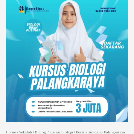
Home
/
Sekolah
/
Biologi
/
Kursus Biologi
/ Kursus Biologi di Palangkaraya