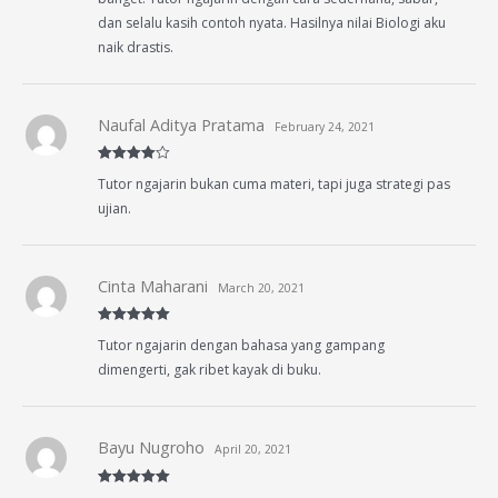
dan selalu kasih contoh nyata. Hasilnya nilai Biologi aku
naik drastis.
Naufal Aditya Pratama
February 24, 2021
Rated
4
Tutor ngajarin bukan cuma materi, tapi juga strategi pas
out of 5
ujian.
Cinta Maharani
March 20, 2021
Rated
5
out
Tutor ngajarin dengan bahasa yang gampang
of 5
dimengerti, gak ribet kayak di buku.
Bayu Nugroho
April 20, 2021
Rated
5
out