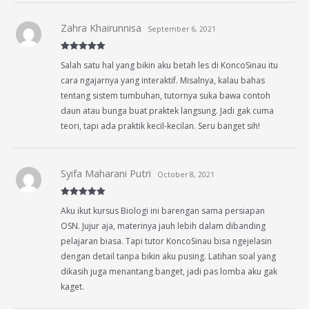
Zahra Khairunnisa
September 6, 2021
Rated
5
out
Salah satu hal yang bikin aku betah les di KoncoSinau itu
of 5
cara ngajarnya yang interaktif. Misalnya, kalau bahas
tentang sistem tumbuhan, tutornya suka bawa contoh
daun atau bunga buat praktek langsung. Jadi gak cuma
teori, tapi ada praktik kecil-kecilan. Seru banget sih!
Syifa Maharani Putri
October 8, 2021
Rated
5
out
Aku ikut kursus Biologi ini barengan sama persiapan
of 5
OSN. Jujur aja, materinya jauh lebih dalam dibanding
pelajaran biasa. Tapi tutor KoncoSinau bisa ngejelasin
dengan detail tanpa bikin aku pusing. Latihan soal yang
dikasih juga menantang banget, jadi pas lomba aku gak
kaget.