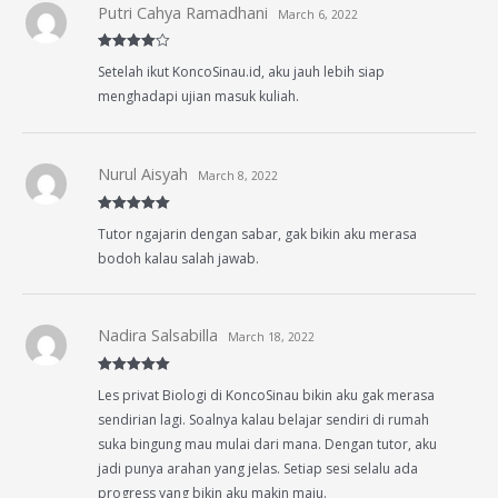
Putri Cahya Ramadhani
March 6, 2022
Rated
4
Setelah ikut KoncoSinau.id, aku jauh lebih siap
out of 5
menghadapi ujian masuk kuliah.
Nurul Aisyah
March 8, 2022
Rated
5
out
Tutor ngajarin dengan sabar, gak bikin aku merasa
of 5
bodoh kalau salah jawab.
Nadira Salsabilla
March 18, 2022
Rated
5
out
Les privat Biologi di KoncoSinau bikin aku gak merasa
of 5
sendirian lagi. Soalnya kalau belajar sendiri di rumah
suka bingung mau mulai dari mana. Dengan tutor, aku
jadi punya arahan yang jelas. Setiap sesi selalu ada
progress yang bikin aku makin maju.