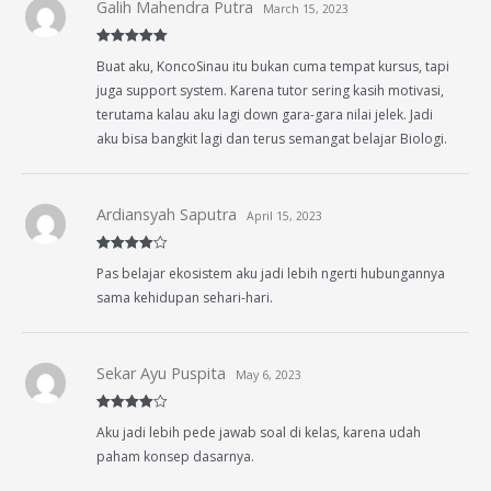
Galih Mahendra Putra
March 15, 2023
Rated
5
out
Buat aku, KoncoSinau itu bukan cuma tempat kursus, tapi
of 5
juga support system. Karena tutor sering kasih motivasi,
terutama kalau aku lagi down gara-gara nilai jelek. Jadi
aku bisa bangkit lagi dan terus semangat belajar Biologi.
Ardiansyah Saputra
April 15, 2023
Rated
4
Pas belajar ekosistem aku jadi lebih ngerti hubungannya
out of 5
sama kehidupan sehari-hari.
Sekar Ayu Puspita
May 6, 2023
Rated
4
Aku jadi lebih pede jawab soal di kelas, karena udah
out of 5
paham konsep dasarnya.