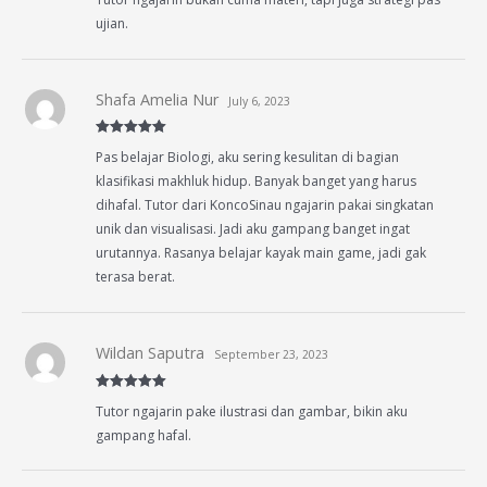
out of 5
ujian.
Shafa Amelia Nur
July 6, 2023
Rated
5
out
Pas belajar Biologi, aku sering kesulitan di bagian
of 5
klasifikasi makhluk hidup. Banyak banget yang harus
dihafal. Tutor dari KoncoSinau ngajarin pakai singkatan
unik dan visualisasi. Jadi aku gampang banget ingat
urutannya. Rasanya belajar kayak main game, jadi gak
terasa berat.
Wildan Saputra
September 23, 2023
Rated
5
out
Tutor ngajarin pake ilustrasi dan gambar, bikin aku
of 5
gampang hafal.