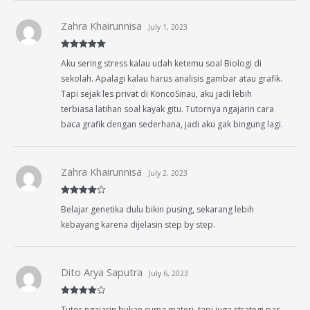
Zahra Khairunnisa
July 1, 2023
Rated
5
out
Aku sering stress kalau udah ketemu soal Biologi di
of 5
sekolah. Apalagi kalau harus analisis gambar atau grafik.
Tapi sejak les privat di KoncoSinau, aku jadi lebih
terbiasa latihan soal kayak gitu. Tutornya ngajarin cara
baca grafik dengan sederhana, jadi aku gak bingung lagi.
Zahra Khairunnisa
July 2, 2023
Rated
4
Belajar genetika dulu bikin pusing, sekarang lebih
out of 5
kebayang karena dijelasin step by step.
Dito Arya Saputra
July 6, 2023
Rated
4
Tutor ngajarin bukan cuma materi, tapi juga strategi pas