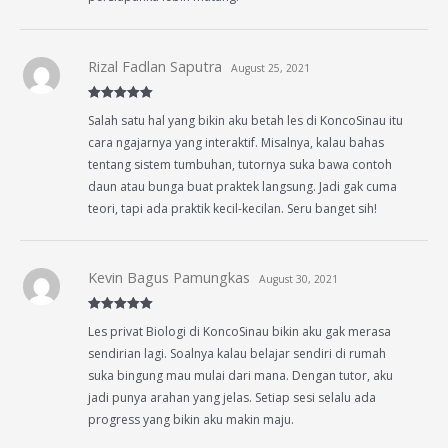
Rizal Fadlan Saputra
August 25, 2021
Rated
5
out
Salah satu hal yang bikin aku betah les di KoncoSinau itu
of 5
cara ngajarnya yang interaktif. Misalnya, kalau bahas
tentang sistem tumbuhan, tutornya suka bawa contoh
daun atau bunga buat praktek langsung. Jadi gak cuma
teori, tapi ada praktik kecil-kecilan. Seru banget sih!
Kevin Bagus Pamungkas
August 30, 2021
Rated
5
out
Les privat Biologi di KoncoSinau bikin aku gak merasa
of 5
sendirian lagi. Soalnya kalau belajar sendiri di rumah
suka bingung mau mulai dari mana. Dengan tutor, aku
jadi punya arahan yang jelas. Setiap sesi selalu ada
progress yang bikin aku makin maju.