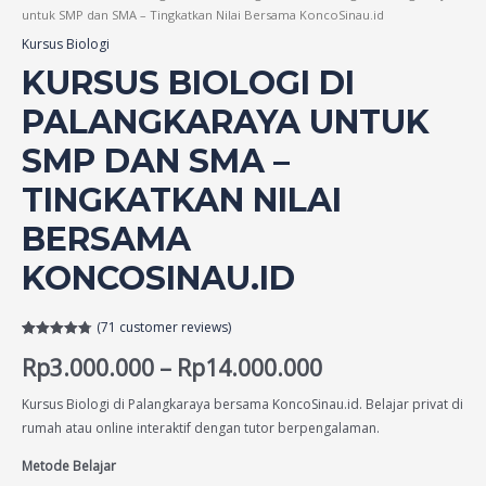
untuk SMP dan SMA – Tingkatkan Nilai Bersama KoncoSinau.id
Kursus Biologi
KURSUS BIOLOGI DI
PALANGKARAYA UNTUK
SMP DAN SMA –
TINGKATKAN NILAI
BERSAMA
KONCOSINAU.ID
(
71
customer reviews)
Rated
71
4.75
Rp
3.000.000
–
Rp
14.000.000
out of 5
based on
customer
ratings
Kursus Biologi di Palangkaraya bersama KoncoSinau.id. Belajar privat di
rumah atau online interaktif dengan tutor berpengalaman.
Metode Belajar