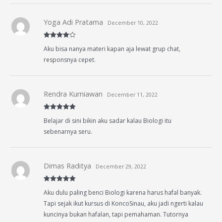
Yoga Adi Pratama
December 10, 2022
Rated
4
Aku bisa nanya materi kapan aja lewat grup chat,
out of 5
responsnya cepet.
Rendra Kurniawan
December 11, 2022
Rated
5
out
Belajar di sini bikin aku sadar kalau Biologi itu
of 5
sebenarnya seru.
Dimas Raditya
December 29, 2022
Rated
5
out
Aku dulu paling benci Biologi karena harus hafal banyak.
of 5
Tapi sejak ikut kursus di KoncoSinau, aku jadi ngerti kalau
kuncinya bukan hafalan, tapi pemahaman. Tutornya