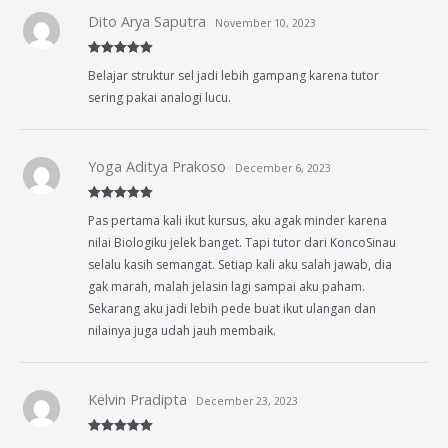
Dito Arya Saputra
November 10, 2023
Rated
5
out
Belajar struktur sel jadi lebih gampang karena tutor
of 5
sering pakai analogi lucu.
Yoga Aditya Prakoso
December 6, 2023
Rated
5
out
Pas pertama kali ikut kursus, aku agak minder karena
of 5
nilai Biologiku jelek banget. Tapi tutor dari KoncoSinau
selalu kasih semangat. Setiap kali aku salah jawab, dia
gak marah, malah jelasin lagi sampai aku paham.
Sekarang aku jadi lebih pede buat ikut ulangan dan
nilainya juga udah jauh membaik.
Kelvin Pradipta
December 23, 2023
Rated
5
out