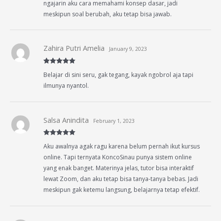
ngajarin aku cara memahami konsep dasar, jadi
meskipun soal berubah, aku tetap bisa jawab.
Zahira Putri Amelia
January 9, 2023
Rated
5
out
Belajar di sini seru, gak tegang, kayak ngobrol aja tapi
of 5
ilmunya nyantol.
Salsa Anindita
February 1, 2023
Rated
5
out
Aku awalnya agak ragu karena belum pernah ikut kursus
of 5
online. Tapi ternyata KoncoSinau punya sistem online
yang enak banget. Materinya jelas, tutor bisa interaktif
lewat Zoom, dan aku tetap bisa tanya-tanya bebas. Jadi
meskipun gak ketemu langsung, belajarnya tetap efektif.