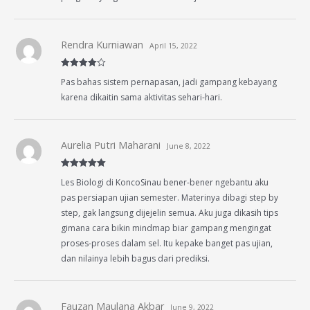
Rendra Kurniawan
April 15, 2022
Rated
4
Pas bahas sistem pernapasan, jadi gampang kebayang
out of 5
karena dikaitin sama aktivitas sehari-hari.
Aurelia Putri Maharani
June 8, 2022
Rated
5
out
Les Biologi di KoncoSinau bener-bener ngebantu aku
of 5
pas persiapan ujian semester. Materinya dibagi step by
step, gak langsung dijejelin semua. Aku juga dikasih tips
gimana cara bikin mindmap biar gampang mengingat
proses-proses dalam sel. Itu kepake banget pas ujian,
dan nilainya lebih bagus dari prediksi.
Fauzan Maulana Akbar
June 9, 2022