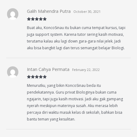
Galih Mahendra Putra
October 30, 2021
Rated
5
out
Buat aku, KoncoSinau itu bukan cuma tempat kursus, tapi
of 5
juga support system. Karena tutor sering kasih motivasi,
terutama kalau aku lagi down gara-gara nilai jelek. Jadi
aku bisa bangkit lagi dan terus semangat belajar Biologi.
Intan Cahya Permata
February 22, 2022
Rated
5
out
Menurutku, yang bikin KoncoSinau beda itu
of 5
pendekatannya. Guru privat Biologinya bukan cuma
ngajarin, tapi juga kasih motivasi. Jadi aku gak gampang
nyerah meskipun materinya susah. Aku merasa lebih
percaya diri waktu masuk kelas di sekolah, bahkan bisa
bantu teman yang kesulitan.