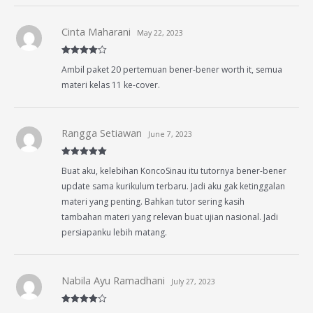
Cinta Maharani
May 22, 2023
Rated
4
Ambil paket 20 pertemuan bener-bener worth it, semua
out of 5
materi kelas 11 ke-cover.
Rangga Setiawan
June 7, 2023
Rated
5
out
Buat aku, kelebihan KoncoSinau itu tutornya bener-bener
of 5
update sama kurikulum terbaru. Jadi aku gak ketinggalan
materi yang penting. Bahkan tutor sering kasih
tambahan materi yang relevan buat ujian nasional. Jadi
persiapanku lebih matang.
Nabila Ayu Ramadhani
July 27, 2023
Rated
4