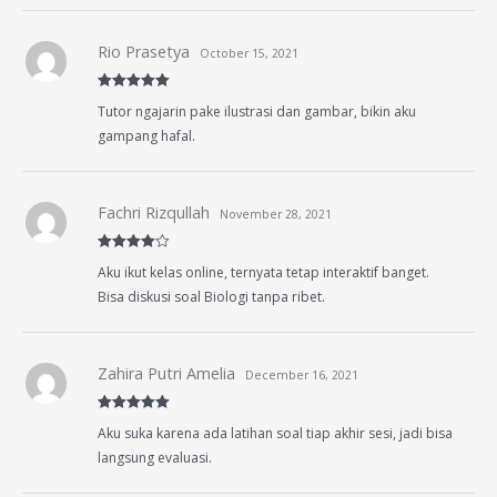
Rio Prasetya
October 15, 2021
Rated
5
out
Tutor ngajarin pake ilustrasi dan gambar, bikin aku
of 5
gampang hafal.
Fachri Rizqullah
November 28, 2021
Rated
4
Aku ikut kelas online, ternyata tetap interaktif banget.
out of 5
Bisa diskusi soal Biologi tanpa ribet.
Zahira Putri Amelia
December 16, 2021
Rated
5
out
Aku suka karena ada latihan soal tiap akhir sesi, jadi bisa
of 5
langsung evaluasi.