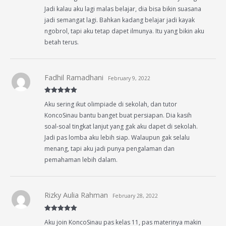
Jadi kalau aku lagi malas belajar, dia bisa bikin suasana
jadi semangat lagi. Bahkan kadang belajar jadi kayak
ngobrol, tapi aku tetap dapet ilmunya. Itu yang bikin aku
betah terus.
Fadhil Ramadhani
February 9, 2022
Rated
5
out
Aku sering ikut olimpiade di sekolah, dan tutor
of 5
KoncoSinau bantu banget buat persiapan. Dia kasih
soal-soal tingkat lanjut yang gak aku dapet di sekolah.
Jadi pas lomba aku lebih siap. Walaupun gak selalu
menang, tapi aku jadi punya pengalaman dan
pemahaman lebih dalam.
Rizky Aulia Rahman
February 28, 2022
Rated
5
out
Aku join KoncoSinau pas kelas 11, pas materinya makin
of 5