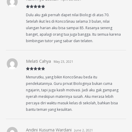
Rated
5
out
Dulu aku gak pernah dapet nilai Biologi di atas 70.
of 5
Setelah ikut les di KoncoSinau selama 3 bulan, nilai
ulangan harian aku bisa sampai 85. Rasanya seneng
banget, apalagi orang tua juga bangga. Itu semua karena
bimbingan tutor yang sabar dan telaten.
Melati Cahya
May 23, 2021
Rated
5
out
Menurutku, yang bikin KoncoSinau beda itu
of 5
pendekatannya. Guru privat Biologinya bukan cuma
ngajarin, tapi juga kasih motivasi. Jadi aku gak gampang
nyerah meskipun materinya susah. Aku merasa lebih
percaya diri waktu masuk kelas di sekolah, bahkan bisa
bantu teman yang kesulitan.
Andini Kusuma Wardani
June 2, 2021