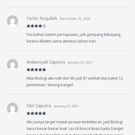
Fachri Rizqullah
December 10, 2020
Rated
4
Pas bahas sistem pernapasan, jadi gampang kebayang
out of 5
karena dikaitin sama aktivitas sehari-hari.
Ardiansyah Saputra
January 20, 2021
Rated
5
out
Nilai Biologi aku naik dari 65 jadi 87 setelah ikut paket 12
of 5
pertemuan. Seneng banget!
Fikri Saputra
January 22, 2021
Rated
5
out
Aku punya target masuk jurusan kedokteran, jadi Biologi
of 5
harus benar-benar kuat. Les di KoncoSinau bantu banget