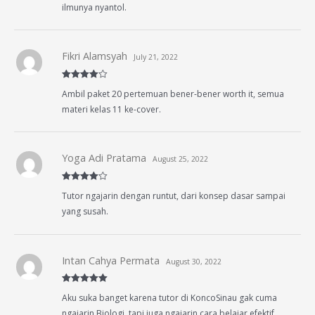
ilmunya nyantol.
Fikri Alamsyah
July 21, 2022
Rated
4
Ambil paket 20 pertemuan bener-bener worth it, semua
out of 5
materi kelas 11 ke-cover.
Yoga Adi Pratama
August 25, 2022
Rated
4
Tutor ngajarin dengan runtut, dari konsep dasar sampai
out of 5
yang susah.
Intan Cahya Permata
August 30, 2022
Rated
5
out
Aku suka banget karena tutor di KoncoSinau gak cuma
of 5
ngajarin Biologi, tapi juga ngajarin cara belajar efektif.