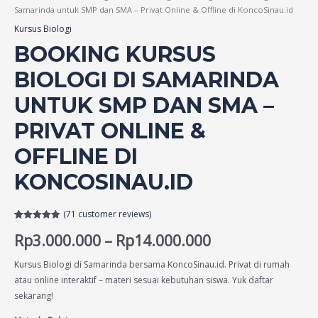
Samarinda untuk SMP dan SMA – Privat Online & Offline di KoncoSinau.id
Kursus Biologi
BOOKING KURSUS
BIOLOGI DI SAMARINDA
UNTUK SMP DAN SMA –
PRIVAT ONLINE &
OFFLINE DI
KONCOSINAU.ID
(
71
customer reviews)
Rated
71
4.83
Rp
3.000.000
–
Rp
14.000.000
out of 5
based on
customer
ratings
Kursus Biologi di Samarinda bersama KoncoSinau.id. Privat di rumah
atau online interaktif – materi sesuai kebutuhan siswa. Yuk daftar
sekarang!