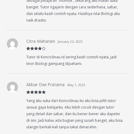
sebagai pelajaran “momok”, sekarang aku malah suka
banget. Tutor ngajarin dengan cara sederhana, sabar,
dan selalu kasih contoh nyata. Hasilnya nilai Biologi aku
naik drastis.
Citra Maharani
January 24, 2023
Rated
4
Tutor di KoncoSinau.id sering kasih contoh nyata, jadi
out of 5
teori Biologi gampang dipahami.
Akbar Dwi Pratama
May 1, 2023
Rated
5
out
Yang aku suka dari KoncoSinau itu aku bisa pilih tutor
of 5
sesuai gaya belajarku. Aku lebih cocok dengan tutor
yang detail dan sabar, dan itu bener-bener aku dapetin
di sini. Jadi kalau ada bagian yang susah banget, aku bisa
ulangin berkali-kali tanpa takut dimarahin.