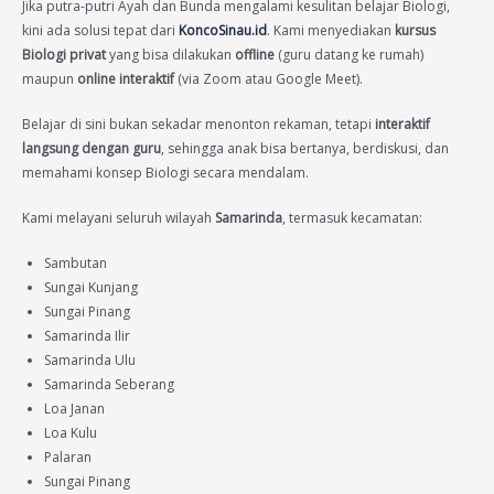
Jika putra-putri Ayah dan Bunda mengalami kesulitan belajar Biologi,
kini ada solusi tepat dari
KoncoSinau.id
. Kami menyediakan
kursus
Biologi privat
yang bisa dilakukan
offline
(guru datang ke rumah)
maupun
online interaktif
(via Zoom atau Google Meet).
Belajar di sini bukan sekadar menonton rekaman, tetapi
interaktif
langsung dengan guru
, sehingga anak bisa bertanya, berdiskusi, dan
memahami konsep Biologi secara mendalam.
Kami melayani seluruh wilayah
Samarinda
, termasuk kecamatan:
Sambutan
Sungai Kunjang
Sungai Pinang
Samarinda Ilir
Samarinda Ulu
Samarinda Seberang
Loa Janan
Loa Kulu
Palaran
Sungai Pinang