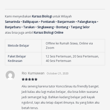
Kami menyediakan
Kursus Biologi
untuk Wilayah
Samarinda
•
Balikpapan
•
Pontianak
•
Banjarmasin
•
Palangkaraya
•
Banjarbaru
•
Tarakan
•
Singkawang
•
Bontang
•
Tanjung Selor
atau bisa juga ambil
Kursus Biologi Online
Offline ke Rumah Siswa, Online via
Metode Belajar
Zoom
Paket Belajar
12 Sesi Pertemuan, 20 Sesi Pertemuan,
Kedinasan
40 Sesi Pertemuan
Rio Kurniawan
October 21, 2020
Rated
5
out
Aku seneng karena tutor KoncoSinau itu friendly banget.
of 5
Jadi kalau aku lagi malas belajar, dia bisa bikin suasana
jadi semangat lagi. Bahkan kadang belajar jadi kayak
ngobrol, tapi aku tetap dapet ilmunya. Itu yang bikin aku
betah terus.