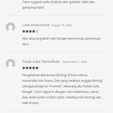
Tutor ngajarin pake ilustrasi dan gambar, bikin aku
out of 5
gampang hafal.
Laila Khairunnisa
August 19, 2023
Rated
4
Aku sekarang lebih rajin belajar karena tiap pertemuan
out of 5
seru.
Farah Aulia Ramadhani
September 1, 2023
Rated
5
out
Pengalaman ikut kursus Biologi di KoncoSinau
of 5
menurutku luar biasa. Dari yang awalnya anggap Biologi
sebagai pelajaran “momok”, sekarang aku malah suka
banget. Tutor ngajarin dengan cara sederhana, sabar,
dan selalu kasih contoh nyata. Hasilnya nilai Biologi aku
naik drastis.