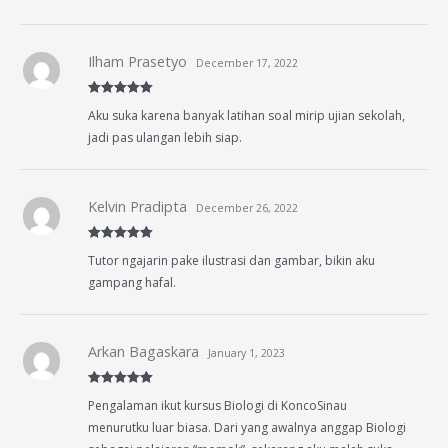
Ilham Prasetyo
December 17, 2022
Rated
5
out
Aku suka karena banyak latihan soal mirip ujian sekolah,
of 5
jadi pas ulangan lebih siap.
Kelvin Pradipta
December 26, 2022
Rated
5
out
Tutor ngajarin pake ilustrasi dan gambar, bikin aku
of 5
gampang hafal.
Arkan Bagaskara
January 1, 2023
Rated
5
out
Pengalaman ikut kursus Biologi di KoncoSinau
of 5
menurutku luar biasa. Dari yang awalnya anggap Biologi