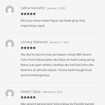
Salma Nursafitri
January 1, 2022
Rated
5
out
Aku bisa nanya materi kapan aja lewat grup chat,
of 5
responsnya cepet.
Lintang Maharani
January 11, 2022
Rated
5
out
Aku ikut les karena mau persiapan masuk SMA favorit.
of 5
Tutor KoncoSinau bantu aku fokus di materi yang sering
keluar pas ujian seleksi. Hasilnya aku berhasil lolos dan
keterima di sekolah impian. Terima kasih banget buat
semua bimbingannya.
Melati Cahya
February 6, 2022
Rated
5
out
Aku seneng karena tutor KoncoSinau itu friendly banget.
of 5