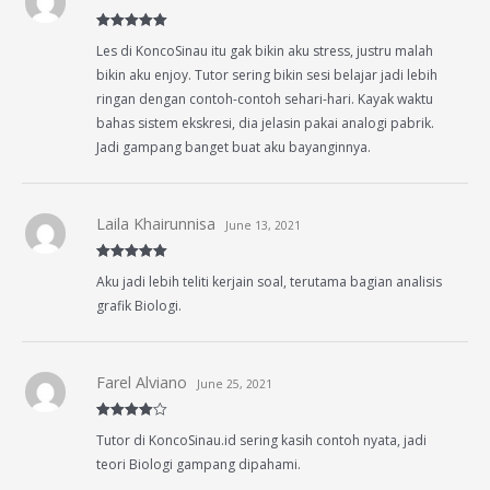
Rated
5
out
Les di KoncoSinau itu gak bikin aku stress, justru malah
of 5
bikin aku enjoy. Tutor sering bikin sesi belajar jadi lebih
ringan dengan contoh-contoh sehari-hari. Kayak waktu
bahas sistem ekskresi, dia jelasin pakai analogi pabrik.
Jadi gampang banget buat aku bayanginnya.
Laila Khairunnisa
June 13, 2021
Rated
5
out
Aku jadi lebih teliti kerjain soal, terutama bagian analisis
of 5
grafik Biologi.
Farel Alviano
June 25, 2021
Rated
4
Tutor di KoncoSinau.id sering kasih contoh nyata, jadi
out of 5
teori Biologi gampang dipahami.