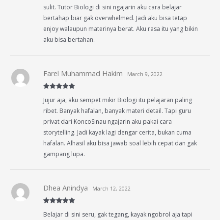
sulit. Tutor Biologi di sini ngajarin aku cara belajar
bertahap biar gak overwhelmed. Jadi aku bisa tetap
enjoy walaupun materinya berat. Aku rasa itu yang bikin
aku bisa bertahan.
Farel Muhammad Hakim
March 9, 2022
Rated
5
out
Jujur aja, aku sempet mikir Biologi itu pelajaran paling
of 5
ribet. Banyak hafalan, banyak materi detail. Tapi guru
privat dari KoncoSinau ngajarin aku pakai cara
storytelling. Jadi kayak lagi dengar cerita, bukan cuma
hafalan. Alhasil aku bisa jawab soal lebih cepat dan gak
gampang lupa.
Dhea Anindya
March 12, 2022
Rated
5
out
Belajar di sini seru, gak tegang, kayak ngobrol aja tapi
of 5