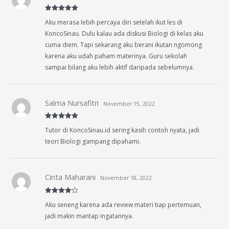
Rated
5
out
Aku merasa lebih percaya diri setelah ikut les di
of 5
KoncoSinau. Dulu kalau ada diskusi Biologi di kelas aku
cuma diem. Tapi sekarang aku berani ikutan ngomong
karena aku udah paham materinya. Guru sekolah
sampai bilang aku lebih aktif daripada sebelumnya.
Salma Nursafitri
November 15, 2022
Rated
5
out
Tutor di KoncoSinau.id sering kasih contoh nyata, jadi
of 5
teori Biologi gampang dipahami.
Cinta Maharani
November 18, 2022
Rated
4
Aku seneng karena ada review materi tiap pertemuan,
out of 5
jadi makin mantap ingatannya.