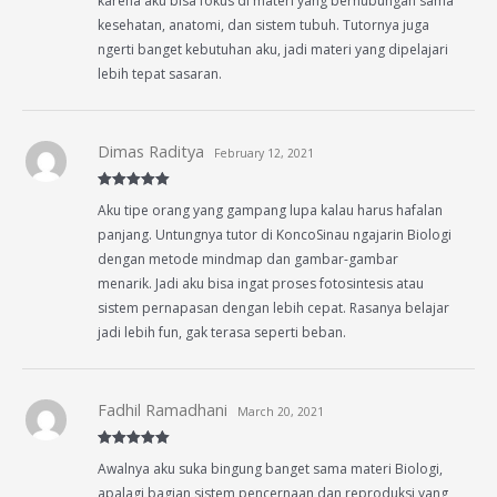
karena aku bisa fokus di materi yang berhubungan sama
kesehatan, anatomi, dan sistem tubuh. Tutornya juga
ngerti banget kebutuhan aku, jadi materi yang dipelajari
lebih tepat sasaran.
Dimas Raditya
February 12, 2021
Rated
5
out
Aku tipe orang yang gampang lupa kalau harus hafalan
of 5
panjang. Untungnya tutor di KoncoSinau ngajarin Biologi
dengan metode mindmap dan gambar-gambar
menarik. Jadi aku bisa ingat proses fotosintesis atau
sistem pernapasan dengan lebih cepat. Rasanya belajar
jadi lebih fun, gak terasa seperti beban.
Fadhil Ramadhani
March 20, 2021
Rated
5
out
Awalnya aku suka bingung banget sama materi Biologi,
of 5
apalagi bagian sistem pencernaan dan reproduksi yang