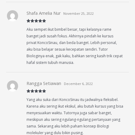
Shafa Amelia Nur
November 25, 2022
Rated
5
out
Aku sempet ikut bimbel besar, tapi kelasnya rame
of 5
banget jadi susah fokus. Akhirnya pindah ke kursus
privat KoncoSinau, dan beda banget. Lebih personal,
aku bisa belajar sesuai kecepatan sendiri. Tutor
Biologinya enak, gak kaku, bahkan sering kasih trik cepat
hafal sistem tubuh manusia.
Rangga Setiawan
December 6, 2022
Rated
5
out
Yang aku suka dari KoncoSinau itu jadwalnya fleksibel.
of 5
Karena aku sering ikut ekskul, aku butuh kursus yang bisa
menyesuaikan waktu. Tutornya juga sabar banget,
meskipun aku sering ngulang-ngulang pertanyaan yang
sama. Sekarang aku lebih paham konsep Biologi
molekuler yang dulu bikin pusing.