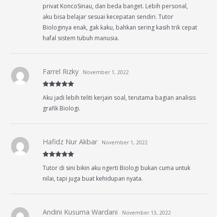
privat KoncoSinau, dan beda banget. Lebih personal,
aku bisa belajar sesuai kecepatan sendiri. Tutor
Biologinya enak, gak kaku, bahkan sering kasih trik cepat
hafal sistem tubuh manusia.
Farrel Rizky
November 1, 2022
Rated
5
out
Aku jadi lebih teliti kerjain soal, terutama bagian analisis
of 5
grafik Biologi.
Hafidz Nur Akbar
November 1, 2022
Rated
5
out
Tutor di sini bikin aku ngerti Biologi bukan cuma untuk
of 5
nilai, tapi juga buat kehidupan nyata.
Andini Kusuma Wardani
November 13, 2022