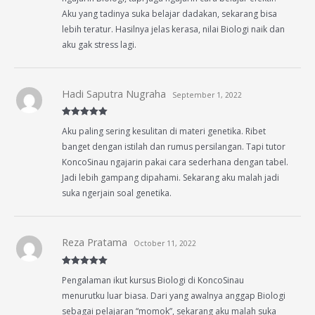
Aku yang tadinya suka belajar dadakan, sekarang bisa
lebih teratur. Hasilnya jelas kerasa, nilai Biologi naik dan
aku gak stress lagi.
Hadi Saputra Nugraha
September 1, 2022
Rated
5
out
Aku paling sering kesulitan di materi genetika. Ribet
of 5
banget dengan istilah dan rumus persilangan. Tapi tutor
KoncoSinau ngajarin pakai cara sederhana dengan tabel.
Jadi lebih gampang dipahami. Sekarang aku malah jadi
suka ngerjain soal genetika.
Reza Pratama
October 11, 2022
Rated
5
out
Pengalaman ikut kursus Biologi di KoncoSinau
of 5
menurutku luar biasa. Dari yang awalnya anggap Biologi
sebagai pelajaran “momok”, sekarang aku malah suka