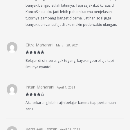
banyak banget istilah latinnya. Tapi sejak ikut kursus di
KoncoSinau, aku jadi lebih paham karena penjelasan
tutornya gampang banget dicerna. Latihan soal juga
banyak dan variatif, jadi aku makin pede waktu ulangan.
Citra Maharani
March 28, 2021
Rated
5
out
Belajar di sini seru, gak tegang, kayak ngobrol aja tapi
of 5
ilmunya nyantol.
Intan Maharani
April 1, 2021
Rated
4
Aku sekarang lebih rajin belajar karena tiap pertemuan
out of 5
seru.
Karin Ayu Lestari
April 28, 2021