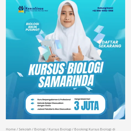
Home
/
Sekolah
/
Biologi
/
Kursus Biologi
/ Booking Kursus Biologi di