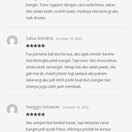
banget. Tutor ngajarin dengan cara sederhana, sabar,
dan selalu kasih contoh nyata. Hasilnya nilai Biologi aku
naik drastis.
Salsa Anindita
October 12, 2022
Rated
5
out
Pas pertama kali ikut kursus, aku agak minder karena
of 5
nilai Biologiku jelek banget. Tapi tutor dari KoncoSinau
selalu kasih semangat. Setiap kali aku salah jawab, dia
gak marah, malah jelasin lagi sampai aku paham.
Sekarang aku jadi lebih pede buat ikut ulangan dan
nilainya juga udah jauh membaik.
Rangga Setiawan
October 16, 2022
Rated
5
out
Aku sempet ikut bimbel besar, tapi kelasnya rame
of 5
banget jadi susah fokus. Akhirnya pindah ke kursus