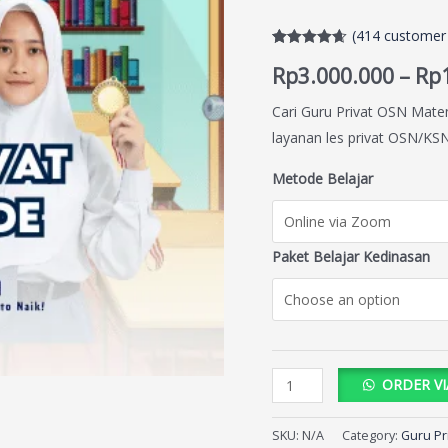
(
414
customer 
Rated
414
4.62
Rp
3.000.000
–
Rp
out of 5
based on
customer
Cari Guru Privat OSN Mate
ratings
layanan les privat OSN/KSN 
Metode Belajar
Paket Belajar Kedinasan
ORDER V
SKU:
N/A
Category:
Guru Pr