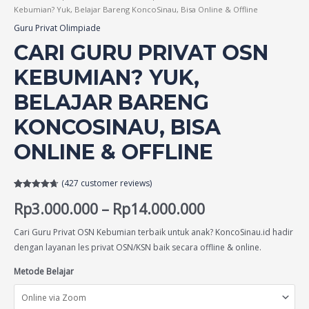
Kebumian? Yuk, Belajar Bareng KoncoSinau, Bisa Online & Offline
Guru Privat Olimpiade
CARI GURU PRIVAT OSN
KEBUMIAN? YUK,
BELAJAR BARENG
KONCOSINAU, BISA
ONLINE & OFFLINE
(
427
customer reviews)
Rated
427
4.68
Rp
3.000.000
–
Rp
14.000.000
out of 5
based on
customer
ratings
Cari Guru Privat OSN Kebumian terbaik untuk anak? KoncoSinau.id hadir
dengan layanan les privat OSN/KSN baik secara offline & online.
Metode Belajar