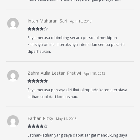
Intan Maharani Sari
April 16, 2013
Rated
4
Saya merasa dibimbing secara personal meskipun
out of 5
kelasnya online. Interaksinya intens dan semua peserta
diperhatikan.
Zahra Aulia Lestari Pratiwi
April 18, 2013
Rated
5
out
Saya merasa percaya diri ikut olimpiade karena terbiasa
of 5
latihan soal dari koncosinau.
Farhan Rizky
May 14, 2013
Rated
4
Latihan-latihan yang saya dapat sangat mendukung saya
out of 5