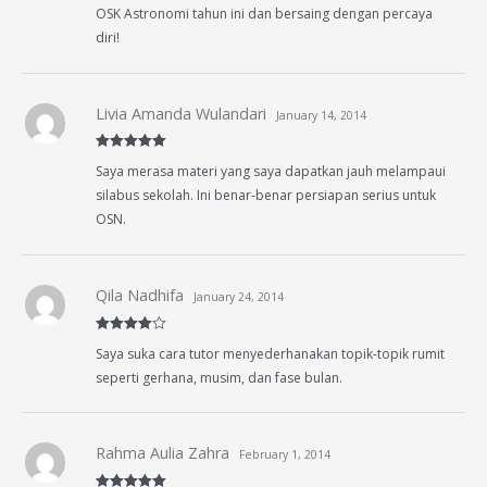
OSK Astronomi tahun ini dan bersaing dengan percaya
diri!
Livia Amanda Wulandari
January 14, 2014
Rated
5
out
Saya merasa materi yang saya dapatkan jauh melampaui
of 5
silabus sekolah. Ini benar-benar persiapan serius untuk
OSN.
Qila Nadhifa
January 24, 2014
Rated
4
Saya suka cara tutor menyederhanakan topik-topik rumit
out of 5
seperti gerhana, musim, dan fase bulan.
Rahma Aulia Zahra
February 1, 2014