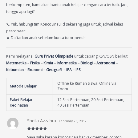
berkompeten, kami akan bantu anak belajar dengan cara terbaik. Jadi,
tunggu apa lagi?
📞 Yuk, hubungi tim KoncoSinau.id sekarang juga untuk jadwal kelas
percobaan!
🔥 Daftarkan anak sebelum kuota tutor penuh!
Kami melayanai
Guru Privat Olimpiade
untuk cabang KSN/OSN berikut:
Matematika
–
Fisika
–
Kimia
–
Informatika
–
Biologi
–
Astronomi
–
Kebumian
–
Ekonomi
–
Geografi
–
IPA
–
IPS
Offline ke Rumah Siswa, Online via
Metode Belajar
Zoom
Paket Belajar
12 Sesi Pertemuan, 20 Sesi Pertemuan,
Kedinasan
40 Sesi Pertemuan
Sheila Azzahra
February 26, 2012
Rated
5
out
Saya suka karena koncosinau banyak memberi contoh
of 5