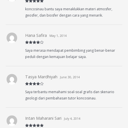
Rated
5
out
koncosinau bantu saya menaklukkan materi atmosfer,
of 5
geosfer, dan biosfer dengan cara yang menarik.
Hana Safira
May 1, 2014
Rated
4
Saya merasa mendapat pembimbing yang benar-benar
out of 5
peduli dengan kemajuan belajar saya.
Tasya Mardhiyah
June 30, 2014
Rated
4
Saya terbantu memahami soal-soal grafis dan skenario
out of 5
geologi dari pembahasan tutor koncosinau.
Intan Maharani Sari
July 4, 2014