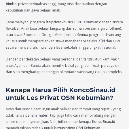
bimbel privat
berkualitas tinggi, yang bisa disesuaikan dengan
kebutuhan dan gaya belajar anak.
Kami melayani program
les privat
khusus OSN Kebumian dengan sistem
fleksibel. Anak bisa belajar langsung dari rumah bersama guru (offline),
atau lewat Zoom dan Google Meet (online). Semua program dirancang
khusus untuk mempersiapkan siswa menghadapi seleksi
KSN
dan OSN
secara menyeluruh, mulai dari level sekolah hingga tingkat nasional.
Dengan pendekatan belajar yang personal dan terstruktur, kami yakin
anak Ayah dan Bunda akan memiliki bekal yang lebih kuat, percaya diri,
dan siap menghadapi tantangan olimpiade sains yang cukup kompleks.
Kenapa Harus Pilih KoncoSinau.id
untuk Les Privat OSN Kebumian?
Ayah dan Bunda pasti ingin anak belajar dari tempat yang tepat – yang
tidak hanya paham materi, tapi juga tahu cara membimbing dengan
sabar dan menyenangkan. Nah, inilah alasan kenapa
KoncoSinau.id
menjadi pilihan terbaik untuk
kursus privat OSN Kebumian
.