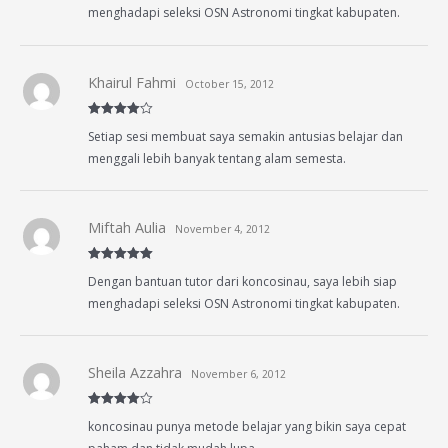
menghadapi seleksi OSN Astronomi tingkat kabupaten.
Khairul Fahmi
October 15, 2012
Rated
4
Setiap sesi membuat saya semakin antusias belajar dan
out of 5
menggali lebih banyak tentang alam semesta.
Miftah Aulia
November 4, 2012
Rated
5
out
Dengan bantuan tutor dari koncosinau, saya lebih siap
of 5
menghadapi seleksi OSN Astronomi tingkat kabupaten.
Sheila Azzahra
November 6, 2012
Rated
4
koncosinau punya metode belajar yang bikin saya cepat
out of 5