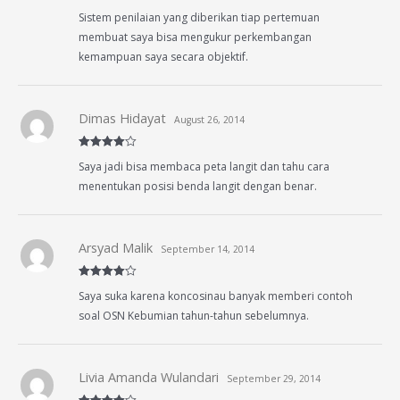
Rated
5
out
Sistem penilaian yang diberikan tiap pertemuan
of 5
membuat saya bisa mengukur perkembangan
kemampuan saya secara objektif.
Dimas Hidayat
August 26, 2014
Rated
4
Saya jadi bisa membaca peta langit dan tahu cara
out of 5
menentukan posisi benda langit dengan benar.
Arsyad Malik
September 14, 2014
Rated
4
Saya suka karena koncosinau banyak memberi contoh
out of 5
soal OSN Kebumian tahun-tahun sebelumnya.
Livia Amanda Wulandari
September 29, 2014