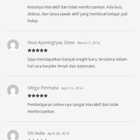
Rated
5
out
Kelasnya interaktif dan tidak membosankan. Ada kuis,
of 5
diskusi, dan tanya jawab aktif yang membuat belajar jadi
hidup.
Nisa Ayuningtyas Dewi
March 3, 2014
Rated
5
out
Saya mendapatkan banyak insight baru, terutama dalam
of 5
hal cara berpikir ilmiah dan sistematis.
Mega Permata
April 15, 2014
Rated
5
out
Pembelajaran online-nya sangat interaktif dan tidak
of 5
membosankan.
Siti Aulia
April 28, 2014