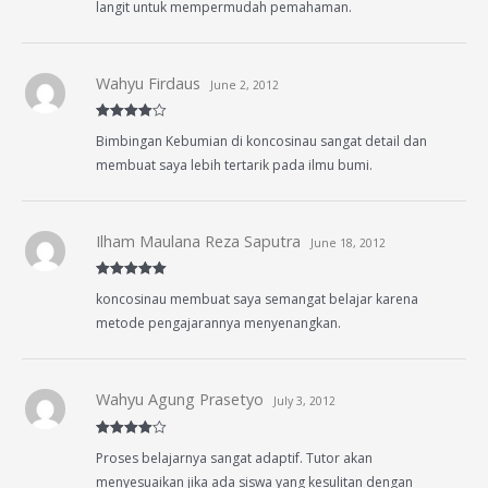
langit untuk mempermudah pemahaman.
Wahyu Firdaus
June 2, 2012
Rated
4
Bimbingan Kebumian di koncosinau sangat detail dan
out of 5
membuat saya lebih tertarik pada ilmu bumi.
Ilham Maulana Reza Saputra
June 18, 2012
Rated
5
out
koncosinau membuat saya semangat belajar karena
of 5
metode pengajarannya menyenangkan.
Wahyu Agung Prasetyo
July 3, 2012
Rated
4
Proses belajarnya sangat adaptif. Tutor akan
out of 5
menyesuaikan jika ada siswa yang kesulitan dengan