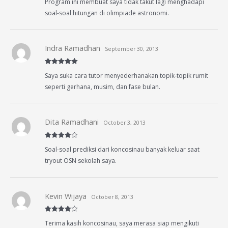
Program ini membuat saya tidak takut lagi menghadapi
out of 5
soal-soal hitungan di olimpiade astronomi.
Indra Ramadhan
September 30, 2013
Rated
5
out
Saya suka cara tutor menyederhanakan topik-topik rumit
of 5
seperti gerhana, musim, dan fase bulan.
Dita Ramadhani
October 3, 2013
Rated
4
Soal-soal prediksi dari koncosinau banyak keluar saat
out of 5
tryout OSN sekolah saya.
Kevin Wijaya
October 8, 2013
Rated
4
Terima kasih koncosinau, saya merasa siap mengikuti
out of 5