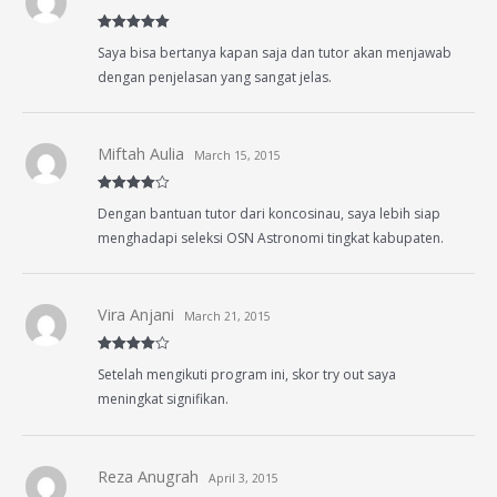
Rated
5
out
Saya bisa bertanya kapan saja dan tutor akan menjawab
of 5
dengan penjelasan yang sangat jelas.
Miftah Aulia
March 15, 2015
Rated
4
Dengan bantuan tutor dari koncosinau, saya lebih siap
out of 5
menghadapi seleksi OSN Astronomi tingkat kabupaten.
Vira Anjani
March 21, 2015
Rated
4
Setelah mengikuti program ini, skor try out saya
out of 5
meningkat signifikan.
Reza Anugrah
April 3, 2015