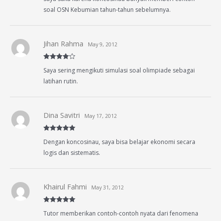
soal OSN Kebumian tahun-tahun sebelumnya.
Jihan Rahma
May 9, 2012
Rated
4
Saya sering mengikuti simulasi soal olimpiade sebagai
out of 5
latihan rutin.
Dina Savitri
May 17, 2012
Rated
5
out
Dengan koncosinau, saya bisa belajar ekonomi secara
of 5
logis dan sistematis.
Khairul Fahmi
May 31, 2012
Rated
5
out
Tutor memberikan contoh-contoh nyata dari fenomena
of 5