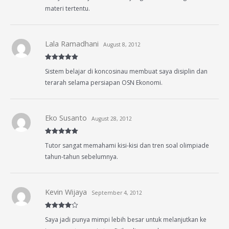
materi tertentu.
Lala Ramadhani
August 8, 2012
Rated
5
out
Sistem belajar di koncosinau membuat saya disiplin dan
of 5
terarah selama persiapan OSN Ekonomi.
Eko Susanto
August 28, 2012
Rated
5
out
Tutor sangat memahami kisi-kisi dan tren soal olimpiade
of 5
tahun-tahun sebelumnya.
Kevin Wijaya
September 4, 2012
Rated
4
Saya jadi punya mimpi lebih besar untuk melanjutkan ke
out of 5