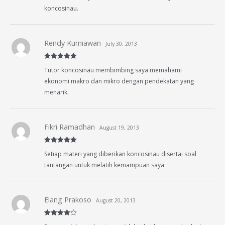
koncosinau.
Rendy Kurniawan
July 30, 2013
Rated
5
out
Tutor koncosinau membimbing saya memahami
of 5
ekonomi makro dan mikro dengan pendekatan yang
menarik.
Fikri Ramadhan
August 19, 2013
Rated
5
out
Setiap materi yang diberikan koncosinau disertai soal
of 5
tantangan untuk melatih kemampuan saya.
Elang Prakoso
August 20, 2013
Rated
4