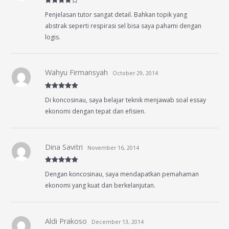
Rated
4
Penjelasan tutor sangat detail. Bahkan topik yang
out of 5
abstrak seperti respirasi sel bisa saya pahami dengan
logis.
Wahyu Firmansyah
October 29, 2014
Rated
5
out
Di koncosinau, saya belajar teknik menjawab soal essay
of 5
ekonomi dengan tepat dan efisien.
Dina Savitri
November 16, 2014
Rated
5
out
Dengan koncosinau, saya mendapatkan pemahaman
of 5
ekonomi yang kuat dan berkelanjutan.
Aldi Prakoso
December 13, 2014