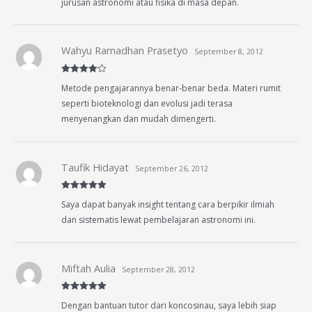
jurusan astronomi atau fisika di masa depan.
Wahyu Ramadhan Prasetyo
September 8, 2012
Rated
4
Metode pengajarannya benar-benar beda. Materi rumit
out of 5
seperti bioteknologi dan evolusi jadi terasa
menyenangkan dan mudah dimengerti.
Taufik Hidayat
September 26, 2012
Rated
5
out
Saya dapat banyak insight tentang cara berpikir ilmiah
of 5
dan sistematis lewat pembelajaran astronomi ini.
Miftah Aulia
September 28, 2012
Rated
5
out
Dengan bantuan tutor dari koncosinau, saya lebih siap
of 5