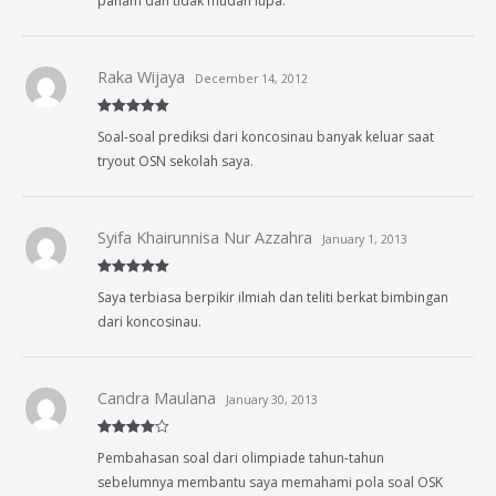
paham dan tidak mudah lupa.
Raka Wijaya
December 14, 2012
Rated
5
out
Soal-soal prediksi dari koncosinau banyak keluar saat
of 5
tryout OSN sekolah saya.
Syifa Khairunnisa Nur Azzahra
January 1, 2013
Rated
5
out
Saya terbiasa berpikir ilmiah dan teliti berkat bimbingan
of 5
dari koncosinau.
Candra Maulana
January 30, 2013
Rated
4
Pembahasan soal dari olimpiade tahun-tahun
out of 5
sebelumnya membantu saya memahami pola soal OSK