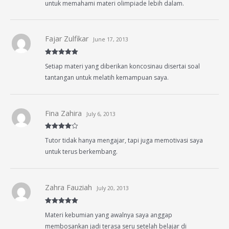
untuk memahami materi olimpiade lebih dalam.
Fajar Zulfikar
June 17, 2013
Rated
5
out
Setiap materi yang diberikan koncosinau disertai soal
of 5
tantangan untuk melatih kemampuan saya.
Fina Zahira
July 6, 2013
Rated
4
Tutor tidak hanya mengajar, tapi juga memotivasi saya
out of 5
untuk terus berkembang.
Zahra Fauziah
July 20, 2013
Rated
5
out
Materi kebumian yang awalnya saya anggap
of 5
membosankan jadi terasa seru setelah belajar di