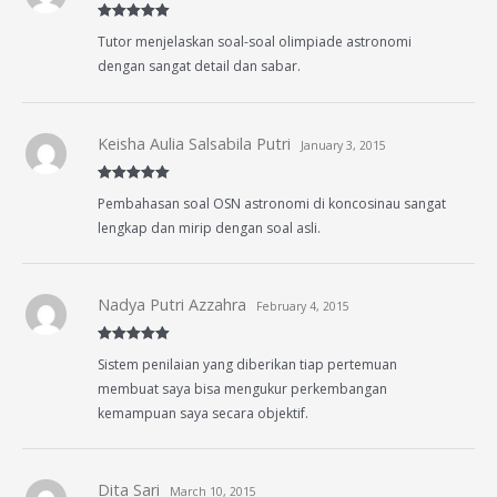
Rated
5
out
Tutor menjelaskan soal-soal olimpiade astronomi
of 5
dengan sangat detail dan sabar.
Keisha Aulia Salsabila Putri
January 3, 2015
Rated
5
out
Pembahasan soal OSN astronomi di koncosinau sangat
of 5
lengkap dan mirip dengan soal asli.
Nadya Putri Azzahra
February 4, 2015
Rated
5
out
Sistem penilaian yang diberikan tiap pertemuan
of 5
membuat saya bisa mengukur perkembangan
kemampuan saya secara objektif.
Dita Sari
March 10, 2015