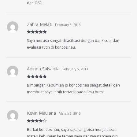
dan OSP.
Zahra Melati
February 3, 2013
Rated
5
out
Saya merasa sangat difasilitasi dengan bank soal dan
of 5
evaluasi rutin di koncosinau.
Adinda Salsabila
February 5, 2013
Rated
5
out
Bimbingan Kebumian di koncosinau sangat detail dan
of 5
membuat saya lebih tertarik pada ilmu bumi.
Kevin Maulana
March 5, 2013
Rated
4
Berkat koncosinau, saya sekarang bisa menjelaskan
out of 5
materi kebumian ke teman saya dengan percaya diri.