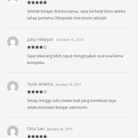
Rated
5
out
Setelah belajar di koncosinau, saya berhasil lolos seleksi
of 5
tahap pertama Olimpiade Astronomi sekolah.
Joko Hidayat
October 15, 2014
Rated
4
Saya sekarang lebih cepat mengerjakan soal-soal kimia
out of 5
kompleks.
Yuda Ananta
January 14, 2015
Rated
4
Setiap minggu ada review soal yang membuat saya
out of 5
selalu konsisten belajar astronomi.
Dita Sari
January 20, 2015