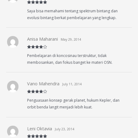
Rated
5
out
Saya bisa memahami tentang spektrum bintang dan
of 5
evolusi bintang berkat pembelajaran yang lengkap.
Anisa Maharani
May 29, 2014
Rated
4
Pembelajaran di koncosinau terstruktur, tidak
out of 5
membosankan, dan fokus banget ke materi OSN.
Vano Mahendra
July 11, 2014
Rated
4
Penguasaan konsep gerak planet, hukum Kepler, dan
out of 5
orbit benda langit menjadi lebih kuat.
Leni Oktavia
July 23, 2014