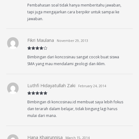
Rated
4
Pembahasan soal tidak hanya memberitahu jawaban,
out of 5
tapi juga mengajarkan cara berpikir untuk sampai ke
jawaban.
Fikri Maulana
November 29, 2013
Rated
4
Bimbingan dari koncosinau sangat cocok buat siswa
out of 5
SMA yang mau mendalami geologi dan iklim.
Luthfi Hidayatullah Zaki
February 24, 2014
Rated
5
out
Bimbingan di koncosinau.id membuat saya lebih fokus
of 5
dan terarah dalam belajar, tidak bingung lagi harus
mulai dari mana.
Hana Khairunnisa
March 15, 2014