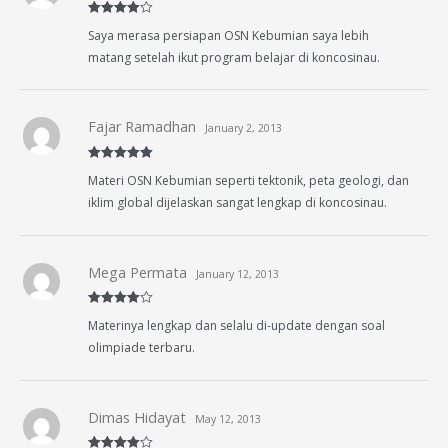
Rated
4
Saya merasa persiapan OSN Kebumian saya lebih
out of 5
matang setelah ikut program belajar di koncosinau.
Fajar Ramadhan
January 2, 2013
Rated
5
out
Materi OSN Kebumian seperti tektonik, peta geologi, dan
of 5
iklim global dijelaskan sangat lengkap di koncosinau.
Mega Permata
January 12, 2013
Rated
4
Materinya lengkap dan selalu di-update dengan soal
out of 5
olimpiade terbaru.
Dimas Hidayat
May 12, 2013