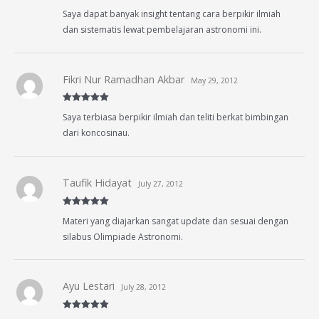
Rated
5
out
Saya dapat banyak insight tentang cara berpikir ilmiah
of 5
dan sistematis lewat pembelajaran astronomi ini.
Fikri Nur Ramadhan Akbar
May 29, 2012
Rated
5
out
Saya terbiasa berpikir ilmiah dan teliti berkat bimbingan
of 5
dari koncosinau.
Taufik Hidayat
July 27, 2012
Rated
5
out
Materi yang diajarkan sangat update dan sesuai dengan
of 5
silabus Olimpiade Astronomi.
Ayu Lestari
July 28, 2012
Rated
5
out