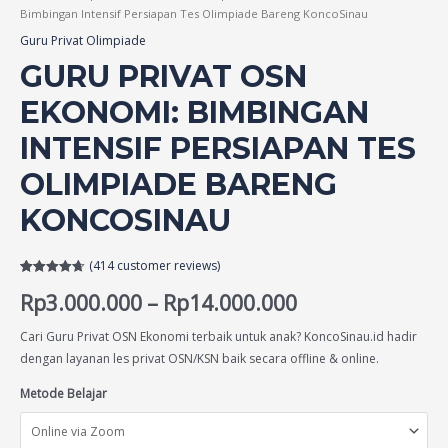
Bimbingan Intensif Persiapan Tes Olimpiade Bareng KoncoSinau
Guru Privat Olimpiade
GURU PRIVAT OSN
EKONOMI: BIMBINGAN
INTENSIF PERSIAPAN TES
OLIMPIADE BARENG
KONCOSINAU
(
414
customer reviews)
Rated
414
4.68
Rp
3.000.000
–
Rp
14.000.000
out of 5
based on
customer
ratings
Cari Guru Privat OSN Ekonomi terbaik untuk anak? KoncoSinau.id hadir
dengan layanan les privat OSN/KSN baik secara offline & online.
Metode Belajar