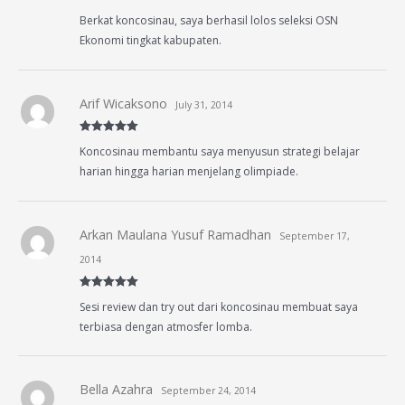
Rated
5
out
Berkat koncosinau, saya berhasil lolos seleksi OSN
of 5
Ekonomi tingkat kabupaten.
Arif Wicaksono
July 31, 2014
Rated
5
out
Koncosinau membantu saya menyusun strategi belajar
of 5
harian hingga harian menjelang olimpiade.
Arkan Maulana Yusuf Ramadhan
September 17,
2014
Rated
5
out
Sesi review dan try out dari koncosinau membuat saya
of 5
terbiasa dengan atmosfer lomba.
Bella Azahra
September 24, 2014