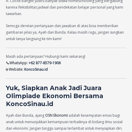
A: Cocok banget! Justru banyak siswa homeschooling yang bergabung
karena fleksibilitas jadwal dan pendekatan belajar personal yang kami
tawarkan.
Semoga deretan pertanyaan dan jawaban di atas bisa memberikan
gambaran jelas ya, Ayah dan Bunda. Kalau masih ragu, jangan sungkan
untuk tanya langsung ke tim kami!
Masih ada pertanyaan? Hubungi kami sekarang!
📞WhatsApp:
+62 877-8579-1906
🌐
Website:
KoncoSinau.id
Yuk, Siapkan Anak Jadi Juara
Olimpiade Ekonomi Bersama
KoncoSinau.id
Ayah dan Bunda, ajang
OSN Ekonomi
adalah kesempatan emas bagi
anak untuk menunjukkan kemampuan terbaiknya di bidang ilmu sosial
dan ekonomi. Jangan tunggu sampai terlambat untuk menyiapkan diri.