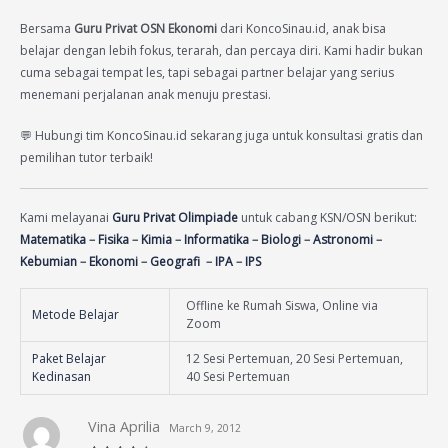
Bersama
Guru Privat OSN Ekonomi
dari KoncoSinau.id, anak bisa
belajar dengan lebih fokus, terarah, dan percaya diri. Kami hadir bukan
cuma sebagai tempat les, tapi sebagai partner belajar yang serius
menemani perjalanan anak menuju prestasi.
💬 Hubungi tim KoncoSinau.id sekarang juga untuk konsultasi gratis dan
pemilihan tutor terbaik!
Kami melayanai
Guru Privat Olimpiade
untuk cabang KSN/OSN berikut:
Matematika
–
Fisika
–
Kimia
–
Informatika
–
Biologi
–
Astronomi
–
Kebumian
–
Ekonomi
–
Geografi
–
IPA
–
IPS
Offline ke Rumah Siswa, Online via
Metode Belajar
Zoom
Paket Belajar
12 Sesi Pertemuan, 20 Sesi Pertemuan,
Kedinasan
40 Sesi Pertemuan
Vina Aprilia
March 9, 2012