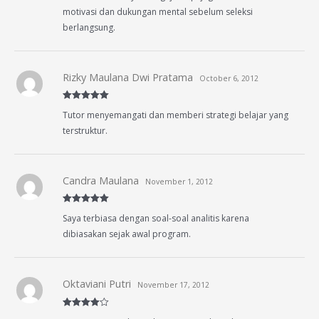
motivasi dan dukungan mental sebelum seleksi
berlangsung.
Rizky Maulana Dwi Pratama
October 6, 2012
Rated
5
out
Tutor menyemangati dan memberi strategi belajar yang
of 5
terstruktur.
Candra Maulana
November 1, 2012
Rated
5
out
Saya terbiasa dengan soal-soal analitis karena
of 5
dibiasakan sejak awal program.
Oktaviani Putri
November 17, 2012
Rated
4