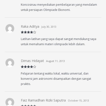
Rated
5
out
Koncosinau menyediakan pembelajaran yang mendalam
of 5
untuk persiapan Olimpiade Ekonomi.
Raka Aditya
July 30, 2013
Rated
4
Latihan-latihan yang saya dapat sangat mendukung saya
out of 5
untuk memahami materi olimpiade lebih dalam.
Dimas Hidayat
August 11, 2013
Rated
4
Pelajaran tentang waktu lokal, waktu universal, dan
out of 5
konversi jam astronomi disampaikan dengan sangat
praktis.
Faiz Ramadhan Rizki Saputra
October 15, 2013