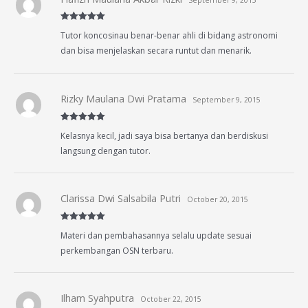
Rated
5
out
Tutor koncosinau benar-benar ahli di bidang astronomi
of 5
dan bisa menjelaskan secara runtut dan menarik.
Rizky Maulana Dwi Pratama
September 9, 2015
Rated
5
out
Kelasnya kecil, jadi saya bisa bertanya dan berdiskusi
of 5
langsung dengan tutor.
Clarissa Dwi Salsabila Putri
October 20, 2015
Rated
5
out
Materi dan pembahasannya selalu update sesuai
of 5
perkembangan OSN terbaru.
Ilham Syahputra
October 22, 2015