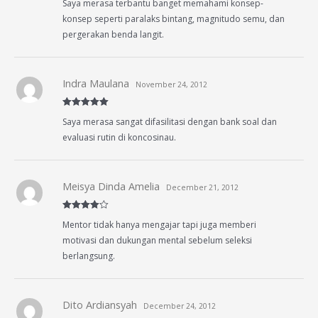
Saya merasa terbantu banget memahami konsep-
out of 5
konsep seperti paralaks bintang, magnitudo semu, dan
pergerakan benda langit.
Indra Maulana
November 24, 2012
Rated
5
out
Saya merasa sangat difasilitasi dengan bank soal dan
of 5
evaluasi rutin di koncosinau.
Meisya Dinda Amelia
December 21, 2012
Rated
4
Mentor tidak hanya mengajar tapi juga memberi
out of 5
motivasi dan dukungan mental sebelum seleksi
berlangsung.
Dito Ardiansyah
December 24, 2012