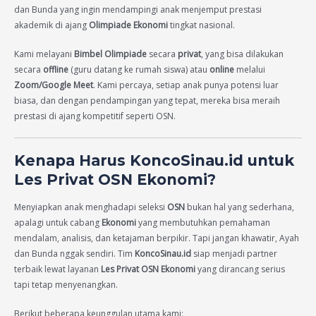
dan Bunda yang ingin mendampingi anak menjemput prestasi
akademik di ajang
Olimpiade Ekonomi
tingkat nasional.
Kami melayani
Bimbel Olimpiade
secara
privat
, yang bisa dilakukan
secara
offline
(guru datang ke rumah siswa) atau
online
melalui
Zoom/Google Meet
. Kami percaya, setiap anak punya potensi luar
biasa, dan dengan pendampingan yang tepat, mereka bisa meraih
prestasi di ajang kompetitif seperti OSN.
Kenapa Harus KoncoSinau.id untuk
Les Privat OSN Ekonomi?
Menyiapkan anak menghadapi seleksi
OSN
bukan hal yang sederhana,
apalagi untuk cabang
Ekonomi
yang membutuhkan pemahaman
mendalam, analisis, dan ketajaman berpikir. Tapi jangan khawatir, Ayah
dan Bunda nggak sendiri. Tim
KoncoSinau.id
siap menjadi partner
terbaik lewat layanan
Les Privat OSN Ekonomi
yang dirancang serius
tapi tetap menyenangkan.
Berikut beberapa keunggulan utama kami: