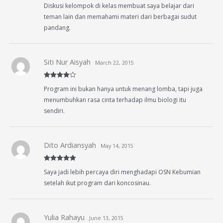
Rated
5
out
Diskusi kelompok di kelas membuat saya belajar dari
of 5
teman lain dan memahami materi dari berbagai sudut
pandang.
Siti Nur Aisyah
March 22, 2015
Rated
4
Program ini bukan hanya untuk menang lomba, tapi juga
out of 5
menumbuhkan rasa cinta terhadap ilmu biologi itu
sendiri.
Dito Ardiansyah
May 14, 2015
Rated
5
out
Saya jadi lebih percaya diri menghadapi OSN Kebumian
of 5
setelah ikut program dari koncosinau.
Yulia Rahayu
June 13, 2015