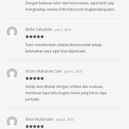
Dengan bantuan tutor dari koncosinau, saya lebih siap
out of 5
menghadapi seleksi OSN Astronomi tingkat kabupaten.
Bella Salsabila
July 7, 2013
Rated
5
out
Tutor memberikan catatan khusus untuk setiap
of 5
kelemahan saya agar bisa diperbaiki.
Intan Maharani Sari
July 17, 2013
Rated
5
out
Setiap sesi ditutup dengan refleksi dan evaluasi,
of 5
membuat saya tahu bagian mana yang harus saya
perbaiki.
Rina Wulandari
July 27, 2013