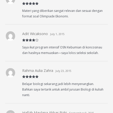
Rated
5
out
Materi yang diberikan sangat relevan dan sesuai dengan
of 5
format soal Olimpiade Ekonomi.
Adit Wicaksono
July 1, 2015
Rated
4
Saya ikut program intensif OSN Kebumian di koncosinau
out of 5
dan hasilnya memuaskan—saya lolos seleksi sekolah.
Rahma Aulia Zahra
July 23, 2015
Rated
5
out
Belajar biologi sekarang jadi lebih menyenangkan.
of 5
Bahkan saya tertarik untuk ambil jurusan Biologi di kuliah
nanti.
Hafizh Maulana Akbar Rizki
September 9, 2015