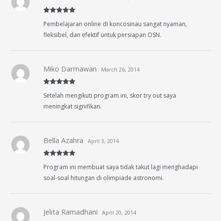
Rated
5
out
Pembelajaran online di koncosinau sangat nyaman,
of 5
fleksibel, dan efektif untuk persiapan OSN.
Miko Darmawan
March 26, 2014
Rated
5
out
Setelah mengikuti program ini, skor try out saya
of 5
meningkat signifikan.
Bella Azahra
April 3, 2014
Rated
5
out
Program ini membuat saya tidak takut lagi menghadapi
of 5
soal-soal hitungan di olimpiade astronomi.
Jelita Ramadhani
April 20, 2014