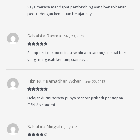
Rated
4
Saya merasa mendapat pembimbing yang benar-benar
out of 5
peduli dengan kemajuan belajar saya.
Salsabila Rahma
May 23, 2013
Rated
5
out
Setiap sesi di koncosinau selalu ada tantangan soal baru
of 5
yang mengasah kemampuan saya.
Fikri Nur Ramadhan Akbar
June 22, 2013
Rated
5
out
Belajar di sini serasa punya mentor pribadi persiapan
of 5
OSN Astronomi.
Salsabila Ningsih
July 3, 2013
Rated
4