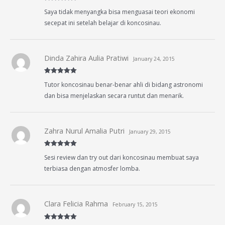
Rated
5
out
Saya tidak menyangka bisa menguasai teori ekonomi
of 5
secepat ini setelah belajar di koncosinau.
Dinda Zahira Aulia Pratiwi
January 24, 2015
Rated
5
out
Tutor koncosinau benar-benar ahli di bidang astronomi
of 5
dan bisa menjelaskan secara runtut dan menarik.
Zahra Nurul Amalia Putri
January 29, 2015
Rated
5
out
Sesi review dan try out dari koncosinau membuat saya
of 5
terbiasa dengan atmosfer lomba.
Clara Felicia Rahma
February 15, 2015