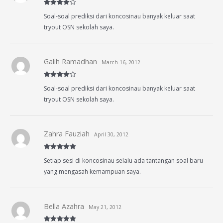
Rated
4
Soal-soal prediksi dari koncosinau banyak keluar saat
out of 5
tryout OSN sekolah saya.
Galih Ramadhan
March 16, 2012
Rated
4
Soal-soal prediksi dari koncosinau banyak keluar saat
out of 5
tryout OSN sekolah saya.
Zahra Fauziah
April 30, 2012
Rated
5
out
Setiap sesi di koncosinau selalu ada tantangan soal baru
of 5
yang mengasah kemampuan saya.
Bella Azahra
May 21, 2012