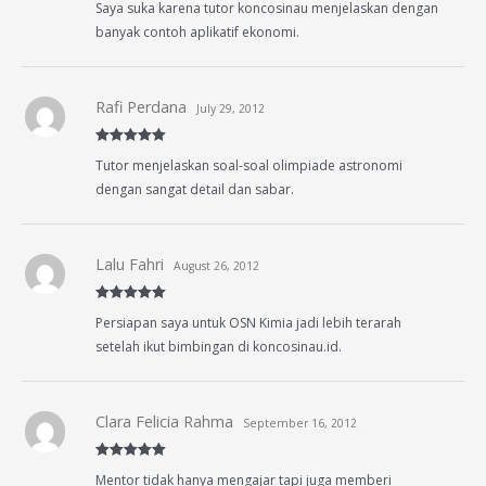
Saya suka karena tutor koncosinau menjelaskan dengan
of 5
banyak contoh aplikatif ekonomi.
Rafi Perdana
July 29, 2012
Rated
5
out
Tutor menjelaskan soal-soal olimpiade astronomi
of 5
dengan sangat detail dan sabar.
Lalu Fahri
August 26, 2012
Rated
5
out
Persiapan saya untuk OSN Kimia jadi lebih terarah
of 5
setelah ikut bimbingan di koncosinau.id.
Clara Felicia Rahma
September 16, 2012
Rated
5
out
Mentor tidak hanya mengajar tapi juga memberi
of 5