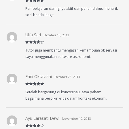
Rated
5
out
Pembelajaran daringnya aktif dan penuh diskusi menarik
of 5
soal benda langit.
Ulfa Sari
October 15, 2013
Rated
4
Tutor juga membantu mengasah kemampuan observasi
out of 5
saya menggunakan software astronomi.
Fani Oktaviani
October 23, 2013
Rated
5
out
Setelah bergabung di koncosinau, saya paham
of 5
bagaimana berpikir kritis dalam konteks ekonomi.
Ayu Larasati Dewi
November 10, 2013