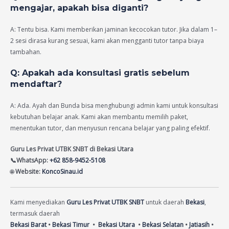
mengajar, apakah bisa diganti?
A: Tentu bisa. Kami memberikan jaminan kecocokan tutor. Jika dalam 1–
2 sesi dirasa kurang sesuai, kami akan mengganti tutor tanpa biaya
tambahan.
Q: Apakah ada konsultasi gratis sebelum
mendaftar?
A: Ada. Ayah dan Bunda bisa menghubungi admin kami untuk konsultasi
kebutuhan belajar anak. Kami akan membantu memilih paket,
menentukan tutor, dan menyusun rencana belajar yang paling efektif.
Guru Les Privat UTBK SNBT di Bekasi Utara
📞WhatsApp:
+62 858-9452-5108
🌐
Website:
KoncoSinau.id
Kami menyediakan
Guru Les Privat UTBK SNBT
untuk daerah
Bekasi
,
termasuk daerah
Bekasi Barat
•
Bekasi Timur
•
Bekasi Utara
•
Bekasi Selatan
•
Jatiasih
•