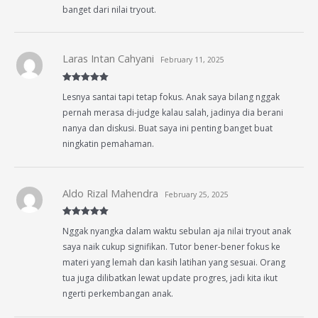
banget dari nilai tryout.
Laras Intan Cahyani
February 11, 2025
Rated
5
out
Lesnya santai tapi tetap fokus. Anak saya bilang nggak
of 5
pernah merasa di-judge kalau salah, jadinya dia berani
nanya dan diskusi. Buat saya ini penting banget buat
ningkatin pemahaman.
Aldo Rizal Mahendra
February 25, 2025
Rated
5
out
Nggak nyangka dalam waktu sebulan aja nilai tryout anak
of 5
saya naik cukup signifikan. Tutor bener-bener fokus ke
materi yang lemah dan kasih latihan yang sesuai. Orang
tua juga dilibatkan lewat update progres, jadi kita ikut
ngerti perkembangan anak.