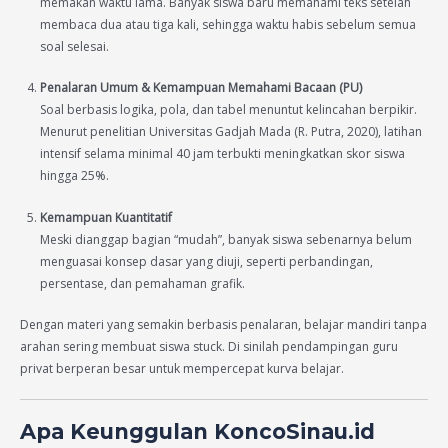
memakan waktu lama. Banyak siswa baru memahami teks setelah
membaca dua atau tiga kali, sehingga waktu habis sebelum semua
soal selesai.
Penalaran Umum & Kemampuan Memahami Bacaan (PU)
Soal berbasis logika, pola, dan tabel menuntut kelincahan berpikir.
Menurut penelitian Universitas Gadjah Mada (R. Putra, 2020), latihan
intensif selama minimal 40 jam terbukti meningkatkan skor siswa
hingga 25%.
Kemampuan Kuantitatif
Meski dianggap bagian “mudah”, banyak siswa sebenarnya belum
menguasai konsep dasar yang diuji, seperti perbandingan,
persentase, dan pemahaman grafik.
Dengan materi yang semakin berbasis penalaran, belajar mandiri tanpa
arahan sering membuat siswa stuck. Di sinilah pendampingan guru
privat berperan besar untuk mempercepat kurva belajar.
Apa Keunggulan KoncoSinau.id