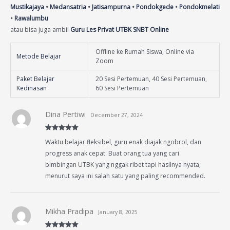
Mustikajaya
•
Medansatria
•
Jatisampurna
•
Pondokgede
•
Pondokmelati
•
Rawalumbu
atau bisa juga ambil
Guru Les Privat UTBK SNBT Online
Offline ke Rumah Siswa, Online via
Metode Belajar
Zoom
Paket Belajar
20 Sesi Pertemuan, 40 Sesi Pertemuan,
Kedinasan
60 Sesi Pertemuan
Dina Pertiwi
December 27, 2024
Rated
5
out
Waktu belajar fleksibel, guru enak diajak ngobrol, dan
of 5
progress anak cepat. Buat orang tua yang cari
bimbingan UTBK yang nggak ribet tapi hasilnya nyata,
menurut saya ini salah satu yang paling recommended.
Mikha Pradipa
January 8, 2025