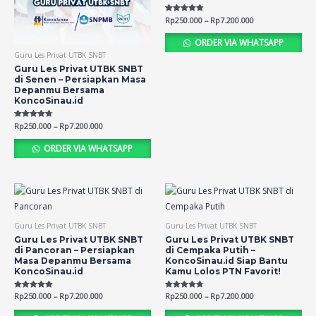
Rated
Rp
250.000
–
Rp
7.200.000
4.79
out of 5
ORDER VIA WHATSAPP
Guru Les Privat UTBK SNBT
Guru Les Privat UTBK SNBT
di Senen – Persiapkan Masa
Depanmu Bersama
KoncoSinau.id
Rated
Rp
250.000
–
Rp
7.200.000
4.71
out of 5
ORDER VIA WHATSAPP
Guru Les Privat UTBK SNBT
Guru Les Privat UTBK SNBT
Guru Les Privat UTBK SNBT
Guru Les Privat UTBK SNBT
di Pancoran – Persiapkan
di Cempaka Putih –
Masa Depanmu Bersama
KoncoSinau.id Siap Bantu
KoncoSinau.id
Kamu Lolos PTN Favorit!
Rated
Rp
250.000
–
Rp
7.200.000
Rated
Rp
250.000
–
Rp
7.200.000
4.77
4.70
out of 5
out of 5