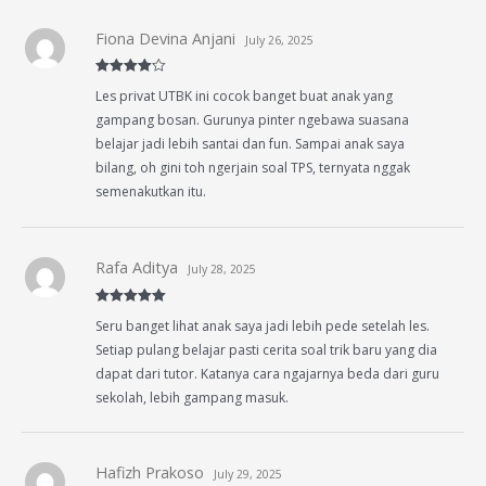
Fiona Devina Anjani
July 26, 2025
Rated
4
Les privat UTBK ini cocok banget buat anak yang
out of 5
gampang bosan. Gurunya pinter ngebawa suasana
belajar jadi lebih santai dan fun. Sampai anak saya
bilang, oh gini toh ngerjain soal TPS, ternyata nggak
semenakutkan itu.
Rafa Aditya
July 28, 2025
Rated
5
out
Seru banget lihat anak saya jadi lebih pede setelah les.
of 5
Setiap pulang belajar pasti cerita soal trik baru yang dia
dapat dari tutor. Katanya cara ngajarnya beda dari guru
sekolah, lebih gampang masuk.
Hafizh Prakoso
July 29, 2025