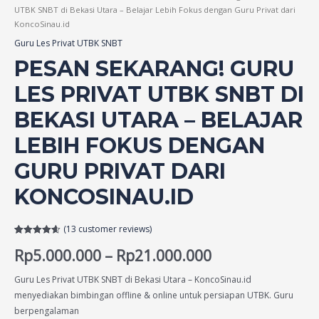
UTBK SNBT di Bekasi Utara – Belajar Lebih Fokus dengan Guru Privat dari
KoncoSinau.id
Guru Les Privat UTBK SNBT
PESAN SEKARANG! GURU
LES PRIVAT UTBK SNBT DI
BEKASI UTARA – BELAJAR
LEBIH FOKUS DENGAN
GURU PRIVAT DARI
KONCOSINAU.ID
(
13
customer reviews)
Rated
13
4.62
Rp
5.000.000
–
Rp
21.000.000
out of 5
based on
customer
ratings
Guru Les Privat UTBK SNBT di Bekasi Utara – KoncoSinau.id
menyediakan bimbingan offline & online untuk persiapan UTBK. Guru
berpengalaman