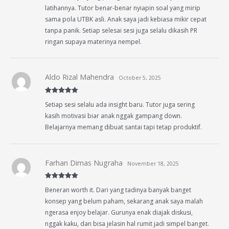
latihannya. Tutor benar-benar nyiapin soal yang mirip
sama pola UTBK asli. Anak saya jadi kebiasa mikir cepat
tanpa panik. Setiap selesai sesi juga selalu dikasih PR
ringan supaya materinya nempel.
Aldo Rizal Mahendra
October 5, 2025
Rated
5
out
Setiap sesi selalu ada insight baru. Tutor juga sering
of 5
kasih motivasi biar anak nggak gampang down.
Belajarnya memang dibuat santai tapi tetap produktif.
Farhan Dimas Nugraha
November 18, 2025
Rated
5
out
Beneran worth it. Dari yang tadinya banyak banget
of 5
konsep yang belum paham, sekarang anak saya malah
ngerasa enjoy belajar. Gurunya enak diajak diskusi,
nggak kaku, dan bisa jelasin hal rumit jadi simpel banget.