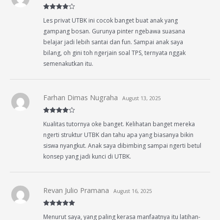
Rated
4
Les privat UTBK ini cocok banget buat anak yang
out of 5
gampang bosan. Gurunya pinter ngebawa suasana
belajar jadi lebih santai dan fun. Sampai anak saya
bilang, oh gini toh ngerjain soal TPS, ternyata nggak
semenakutkan itu.
Farhan Dimas Nugraha
August 13, 2025
Rated
4
Kualitas tutornya oke banget. Kelihatan banget mereka
out of 5
ngerti struktur UTBK dan tahu apa yang biasanya bikin
siswa nyangkut. Anak saya dibimbing sampai ngerti betul
konsep yang jadi kunci di UTBK.
Revan Julio Pramana
August 16, 2025
Rated
5
out
Menurut saya, yang paling kerasa manfaatnya itu latihan-
of 5