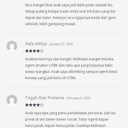
Rated
5
out
Seru banget lihat anak saya jadi lebih pede setelah les.
of 5
Setiap pulang belajar pasti cerita soal trik baru yang dia
dapat dari tutor. Katanya cara ngajarnya beda dari guru
sekolah, lebih gampang masuk.
Rafa Aditya
January 27, 2025
Rated
4
Kualitas tutornya oke banget. Kelihatan banget mereka
out of 5
ngerti struktur UTBK dan tahu apa yang biasanya bikin
siswa nyangkut. Anak saya dibimbing sampai ngerti betul
konsep yang jadi kunci di UTBK.
Teguh Rian Pratama
February 9, 2025
Rated
4
Anak saya tipe yang perlu pendekatan personal, dan les
out of 5
privat di sini bener-bener cocok. Tutor ngerti kapan
harus push, kapan harus pelan. Hasilnya kelihatan