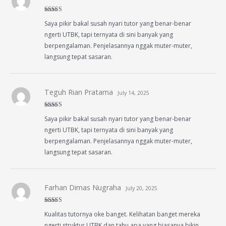
Rated
5
out
Saya pikir bakal susah nyari tutor yang benar-benar
of 5
ngerti UTBK, tapi ternyata di sini banyak yang
berpengalaman. Penjelasannya nggak muter-muter,
langsung tepat sasaran.
Teguh Rian Pratama
July 14, 2025
Rated
4
Saya pikir bakal susah nyari tutor yang benar-benar
out of 5
ngerti UTBK, tapi ternyata di sini banyak yang
berpengalaman. Penjelasannya nggak muter-muter,
langsung tepat sasaran.
Farhan Dimas Nugraha
July 20, 2025
Rated
4
Kualitas tutornya oke banget. Kelihatan banget mereka
out of 5
ngerti struktur UTBK dan tahu apa yang biasanya bikin