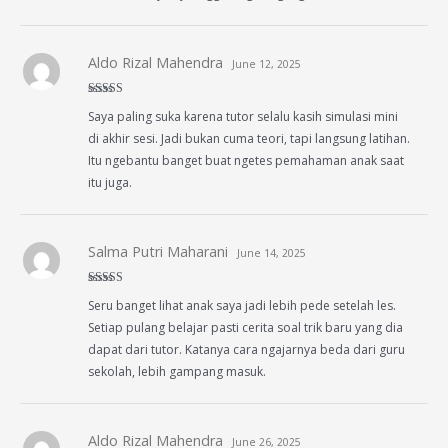
Aldo Rizal Mahendra
June 12, 2025
Rated
5
out
Saya paling suka karena tutor selalu kasih simulasi mini
of 5
di akhir sesi. Jadi bukan cuma teori, tapi langsung latihan.
Itu ngebantu banget buat ngetes pemahaman anak saat
itu juga.
Salma Putri Maharani
June 14, 2025
Rated
4
Seru banget lihat anak saya jadi lebih pede setelah les.
out of 5
Setiap pulang belajar pasti cerita soal trik baru yang dia
dapat dari tutor. Katanya cara ngajarnya beda dari guru
sekolah, lebih gampang masuk.
Aldo Rizal Mahendra
June 26, 2025