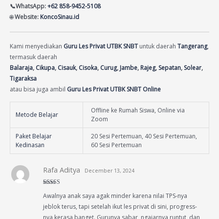
📞WhatsApp:
+62 858-9452-5108
🌐
Website:
KoncoSinau.id
Kami menyediakan
Guru Les Privat UTBK SNBT
untuk daerah
Tangerang
,
termasuk daerah
Balaraja
,
Cikupa
,
Cisauk
,
Cisoka
,
Curug
,
Jambe
,
Rajeg
,
Sepatan
,
Solear
,
Tigaraksa
atau bisa juga ambil
Guru Les Privat UTBK SNBT Online
Offline ke Rumah Siswa, Online via
Metode Belajar
Zoom
Paket Belajar
20 Sesi Pertemuan, 40 Sesi Pertemuan,
Kedinasan
60 Sesi Pertemuan
Rafa Aditya
December 13, 2024
Rated
4
Awalnya anak saya agak minder karena nilai TPS-nya
out of 5
jeblok terus, tapi setelah ikut les privat di sini, progress-
nya kerasa banget. Gurunya sabar, ngajarnya runtut, dan