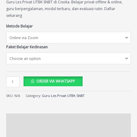
ratings
Guru Les Privat UTBK SNBT di Cisoka. Belajar privat offline & online,
guru berpengalaman, modul terbaru, dan evaluasi rutin. Daftar
sekarang
Metode Belajar
Paket Belajar Kedinasan
ORDER VIA WHATSAPP
SKU:
N/A
Category:
Guru Les Privat UTBK SNBT
Description
Additional information