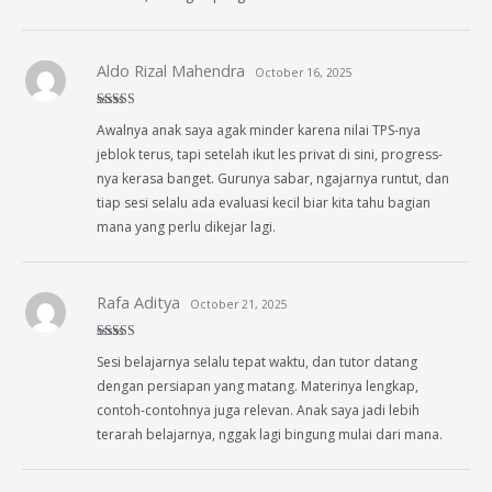
Aldo Rizal Mahendra
October 16, 2025
Rated
5
out
Awalnya anak saya agak minder karena nilai TPS-nya
of 5
jeblok terus, tapi setelah ikut les privat di sini, progress-
nya kerasa banget. Gurunya sabar, ngajarnya runtut, dan
tiap sesi selalu ada evaluasi kecil biar kita tahu bagian
mana yang perlu dikejar lagi.
Rafa Aditya
October 21, 2025
Rated
5
out
Sesi belajarnya selalu tepat waktu, dan tutor datang
of 5
dengan persiapan yang matang. Materinya lengkap,
contoh-contohnya juga relevan. Anak saya jadi lebih
terarah belajarnya, nggak lagi bingung mulai dari mana.