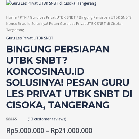
Home
/
PTN
/
Guru Les Privat UTBK SNBT
/ Bingung Persiapan UTBK SNBT?
KoncoSinau.id Solusinya! Pesan Guru Les Privat UTBK SNBT di Cisoka,
Tangerang
Guru Les Privat UTBK SNBT
BINGUNG PERSIAPAN
UTBK SNBT?
KONCOSINAU.ID
SOLUSINYA! PESAN GURU
LES PRIVAT UTBK SNBT DI
CISOKA, TANGERANG
(
13
customer reviews)
Rated
13
4.38
out of 5
Rp
5.000.000
–
Rp
21.000.000
based on
customer