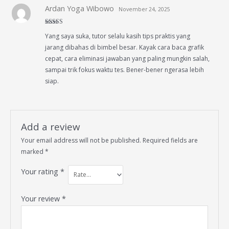
Ardan Yoga Wibowo
November 24, 2025
Rated
4
Yang saya suka, tutor selalu kasih tips praktis yang
out of 5
jarang dibahas di bimbel besar. Kayak cara baca grafik
cepat, cara eliminasi jawaban yang paling mungkin salah,
sampai trik fokus waktu tes. Bener-bener ngerasa lebih
siap.
Add a review
Your email address will not be published.
Required fields are
marked
*
Your rating
*
Your review
*