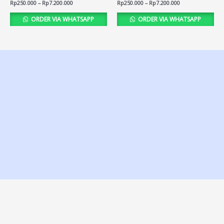
Rated
Rp
250.000
–
Rp
7.200.000
Rated
Rp
250.000
–
Rp
7.200.000
4.76
4.69
out of 5
out of 5
ORDER VIA WHATSAPP
ORDER VIA WHATSAPP