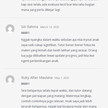
tiap sesi selalu ada evaluasi kecil biar kita tahu bagian
mana yang perlu dikejar lagi.
Siti Rahma
March 13, 2025
Rated
4
Nggak nyangka dalam waktu sebulan aja nilai tryout anak
out of 5
saya naik cukup signifikan. Tutor bener-bener fokus ke
materi yang lemah dan kasih latihan yang sesuai. Orang
tua juga dilibatkan lewat update progres, jadi kita ikut
ngerti perkembangan anak.
Rizky Alfan Maulana
May 1, 2025
Rated
5
out
Sesi belajarnya selalu tepat waktu, dan tutor datang
of 5
dengan persiapan yang matang. Materinya lengkap,
contoh-contohnya juga relevan. Anak saya jadi lebih
terarah belajarnya, nggak lagi bingung mulai dari mana.