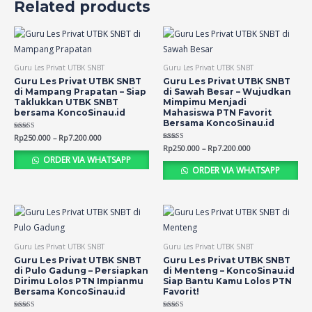
Related products
Guru Les Privat UTBK SNBT
Guru Les Privat UTBK SNBT
Guru Les Privat UTBK SNBT
Guru Les Privat UTBK SNBT
di Mampang Prapatan – Siap
di Sawah Besar – Wujudkan
Taklukkan UTBK SNBT
Mimpimu Menjadi
bersama KoncoSinau.id
Mahasiswa PTN Favorit
Bersama KoncoSinau.id
Rated
Rp
250.000
–
Rp
7.200.000
4.72
Rated
Rp
250.000
–
Rp
7.200.000
out of 5
4.76
ORDER VIA WHATSAPP
out of 5
ORDER VIA WHATSAPP
Guru Les Privat UTBK SNBT
Guru Les Privat UTBK SNBT
Guru Les Privat UTBK SNBT
Guru Les Privat UTBK SNBT
di Pulo Gadung – Persiapkan
di Menteng – KoncoSinau.id
Dirimu Lolos PTN Impianmu
Siap Bantu Kamu Lolos PTN
Bersama KoncoSinau.id
Favorit!