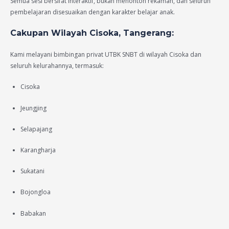
Semua sesi bersifat interaktif, bukan menonton rekaman, dan seluruh
pembelajaran disesuaikan dengan karakter belajar anak.
Cakupan Wilayah Cisoka, Tangerang:
Kami melayani bimbingan privat UTBK SNBT di wilayah Cisoka dan
seluruh kelurahannya, termasuk:
Cisoka
Jeungjing
Selapajang
Karangharja
Sukatani
Bojongloa
Babakan