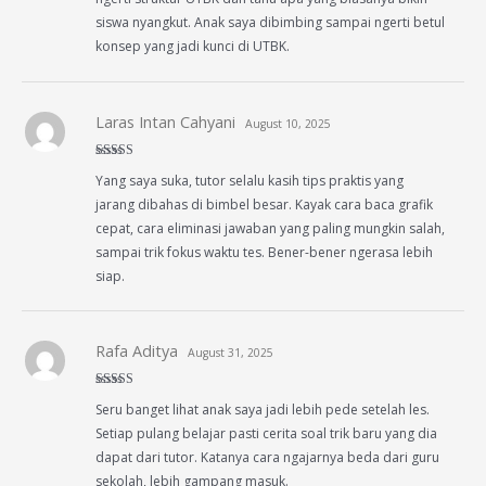
siswa nyangkut. Anak saya dibimbing sampai ngerti betul
konsep yang jadi kunci di UTBK.
Laras Intan Cahyani
August 10, 2025
Rated
4
Yang saya suka, tutor selalu kasih tips praktis yang
out of 5
jarang dibahas di bimbel besar. Kayak cara baca grafik
cepat, cara eliminasi jawaban yang paling mungkin salah,
sampai trik fokus waktu tes. Bener-bener ngerasa lebih
siap.
Rafa Aditya
August 31, 2025
Rated
4
Seru banget lihat anak saya jadi lebih pede setelah les.
out of 5
Setiap pulang belajar pasti cerita soal trik baru yang dia
dapat dari tutor. Katanya cara ngajarnya beda dari guru
sekolah, lebih gampang masuk.