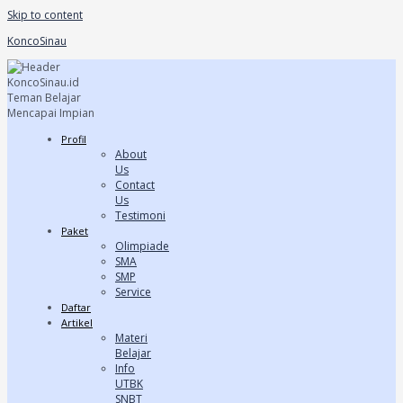
Skip to content
KoncoSinau
Profil
About
Us
Contact
Us
Testimoni
Paket
Olimpiade
SMA
SMP
Service
Daftar
Artikel
Materi
Belajar
Info
UTBK
SNBT