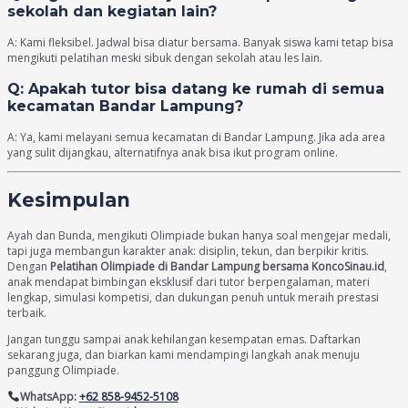
sekolah dan kegiatan lain?
A: Kami fleksibel. Jadwal bisa diatur bersama. Banyak siswa kami tetap bisa
mengikuti pelatihan meski sibuk dengan sekolah atau les lain.
Q: Apakah tutor bisa datang ke rumah di semua
kecamatan Bandar Lampung?
A: Ya, kami melayani semua kecamatan di Bandar Lampung. Jika ada area
yang sulit dijangkau, alternatifnya anak bisa ikut program online.
Kesimpulan
Ayah dan Bunda, mengikuti Olimpiade bukan hanya soal mengejar medali,
tapi juga membangun karakter anak: disiplin, tekun, dan berpikir kritis.
Dengan
Pelatihan Olimpiade di Bandar Lampung bersama KoncoSinau.id
,
anak mendapat bimbingan eksklusif dari tutor berpengalaman, materi
lengkap, simulasi kompetisi, dan dukungan penuh untuk meraih prestasi
terbaik.
Jangan tunggu sampai anak kehilangan kesempatan emas. Daftarkan
sekarang juga, dan biarkan kami mendampingi langkah anak menuju
panggung Olimpiade.
WhatsApp:
+62 858-9452-5108