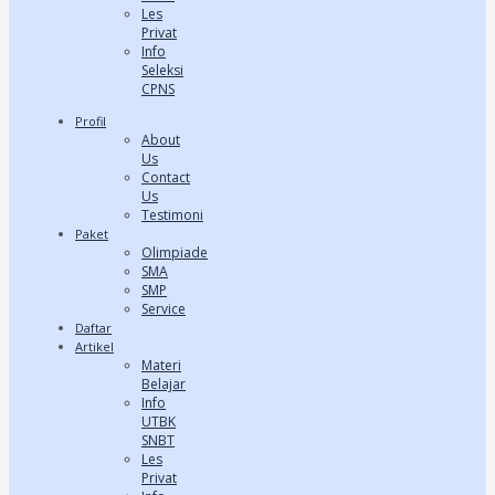
Les
Privat
Info
Seleksi
CPNS
Profil
About
Us
Contact
Us
Testimoni
Paket
Olimpiade
SMA
SMP
Service
Daftar
Artikel
Materi
Belajar
Info
UTBK
SNBT
Les
Privat