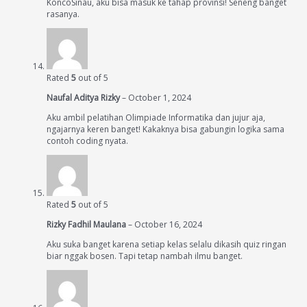
KoncoSinau, aku bisa masuk ke tahap provinsi! Seneng banget
rasanya.
Rated
5
out of 5
Naufal Aditya Rizky
–
October 1, 2024
Aku ambil pelatihan Olimpiade Informatika dan jujur aja,
ngajarnya keren banget! Kakaknya bisa gabungin logika sama
contoh coding nyata.
Rated
5
out of 5
Rizky Fadhil Maulana
–
October 16, 2024
Aku suka banget karena setiap kelas selalu dikasih quiz ringan
biar nggak bosen. Tapi tetap nambah ilmu banget.