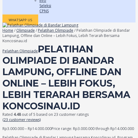
Info
Seleksi
CPNS
WHATSAPP US
Home
/
Olimpiade
/
Pelatihan Olimpiade
/ Pelatihan Olimpiade di Bandar
Lampung, Offline dan Online – Lebih Fokus, Lebih Terarah Bersama
Koncosinau.id
PELATIHAN
Pelatihan Olimpiade
OLIMPIADE DI BANDAR
LAMPUNG, OFFLINE DAN
ONLINE – LEBIH FOKUS,
LEBIH TERARAH BERSAMA
KONCOSINAU.ID
Rated
4.48
out of 5 based on
23
customer ratings
(
23
customer reviews)
Rp
3.000.000
–
Rp
14.000.000
Price range: Rp3.000.000 through Rp14.000.000
Pelatihan Olimpiade di Bandar Lampung bersama KoncoSinau.id. Program