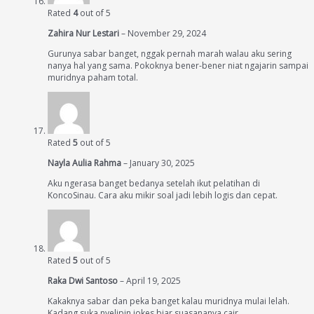
Rated
4
out of 5
Zahira Nur Lestari
–
November 29, 2024
Gurunya sabar banget, nggak pernah marah walau aku sering
nanya hal yang sama. Pokoknya bener-bener niat ngajarin sampai
muridnya paham total.
Rated
5
out of 5
Nayla Aulia Rahma
–
January 30, 2025
Aku ngerasa banget bedanya setelah ikut pelatihan di
KoncoSinau. Cara aku mikir soal jadi lebih logis dan cepat.
Rated
5
out of 5
Raka Dwi Santoso
–
April 19, 2025
Kakaknya sabar dan peka banget kalau muridnya mulai lelah.
Kadang suka nyelipin jokes biar suasananya cair.