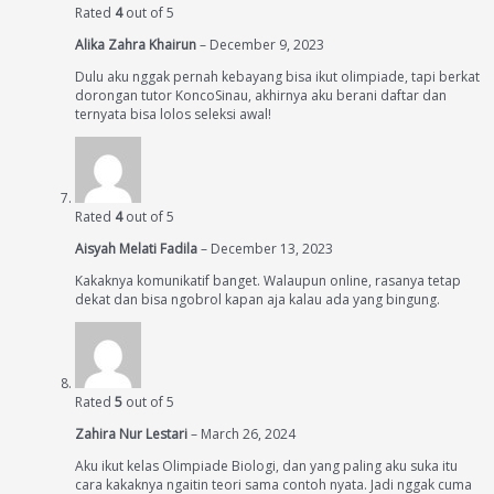
Rated
4
out of 5
Alika Zahra Khairun
–
December 9, 2023
Dulu aku nggak pernah kebayang bisa ikut olimpiade, tapi berkat
dorongan tutor KoncoSinau, akhirnya aku berani daftar dan
ternyata bisa lolos seleksi awal!
Rated
4
out of 5
Aisyah Melati Fadila
–
December 13, 2023
Kakaknya komunikatif banget. Walaupun online, rasanya tetap
dekat dan bisa ngobrol kapan aja kalau ada yang bingung.
Rated
5
out of 5
Zahira Nur Lestari
–
March 26, 2024
Aku ikut kelas Olimpiade Biologi, dan yang paling aku suka itu
cara kakaknya ngaitin teori sama contoh nyata. Jadi nggak cuma