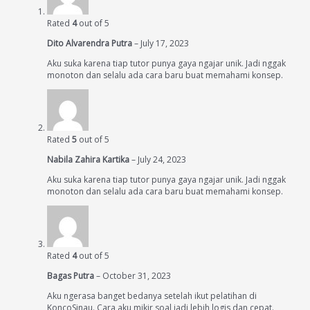
Rated
4
out of 5
Dito Alvarendra Putra
–
July 17, 2023
Aku suka karena tiap tutor punya gaya ngajar unik. Jadi nggak
monoton dan selalu ada cara baru buat memahami konsep.
Rated
5
out of 5
Nabila Zahira Kartika
–
July 24, 2023
Aku suka karena tiap tutor punya gaya ngajar unik. Jadi nggak
monoton dan selalu ada cara baru buat memahami konsep.
Rated
4
out of 5
Bagas Putra
–
October 31, 2023
Aku ngerasa banget bedanya setelah ikut pelatihan di
KoncoSinau. Cara aku mikir soal jadi lebih logis dan cepat.