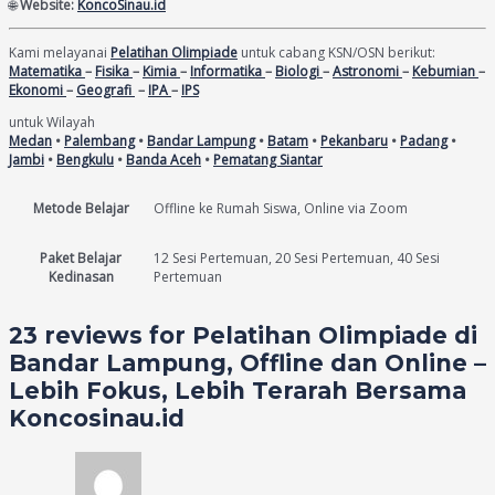
🌐
Website:
KoncoSinau.id
Kami melayanai
Pelatihan Olimpiade
untuk cabang KSN/OSN berikut:
Matematika
–
Fisika
–
Kimia
–
Informatika
–
Biologi
–
Astronomi
–
Kebumian
–
Ekonomi
–
Geografi
–
IPA
–
IPS
untuk Wilayah
Medan
•
Palembang
•
Bandar Lampung
•
Batam
•
Pekanbaru
•
Padang
•
Jambi
•
Bengkulu
•
Banda Aceh
•
Pematang Siantar
Metode Belajar
Offline ke Rumah Siswa, Online via Zoom
Paket Belajar
12 Sesi Pertemuan, 20 Sesi Pertemuan, 40 Sesi
Kedinasan
Pertemuan
23 reviews for
Pelatihan Olimpiade di
Bandar Lampung, Offline dan Online –
Lebih Fokus, Lebih Terarah Bersama
Koncosinau.id