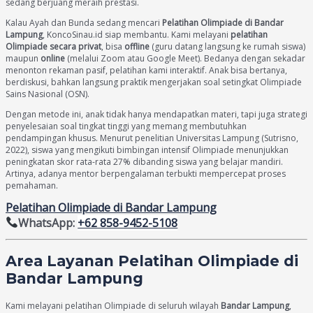
sedang berjuang meraih prestasi.
Kalau Ayah dan Bunda sedang mencari
Pelatihan Olimpiade di Bandar
Lampung
, KoncoSinau.id siap membantu. Kami melayani
pelatihan
Olimpiade secara privat
, bisa
offline
(guru datang langsung ke rumah siswa)
maupun
online
(melalui Zoom atau Google Meet). Bedanya dengan sekadar
menonton rekaman pasif, pelatihan kami interaktif. Anak bisa bertanya,
berdiskusi, bahkan langsung praktik mengerjakan soal setingkat Olimpiade
Sains Nasional (OSN).
Dengan metode ini, anak tidak hanya mendapatkan materi, tapi juga strategi
penyelesaian soal tingkat tinggi yang memang membutuhkan
pendampingan khusus. Menurut penelitian Universitas Lampung (Sutrisno,
2022), siswa yang mengikuti bimbingan intensif Olimpiade menunjukkan
peningkatan skor rata-rata 27% dibanding siswa yang belajar mandiri.
Artinya, adanya mentor berpengalaman terbukti mempercepat proses
pemahaman.
Pelatihan Olimpiade di Bandar Lampung
WhatsApp:
+62 858-9452-5108
Area Layanan Pelatihan Olimpiade di
Bandar Lampung
Kami melayani pelatihan Olimpiade di seluruh wilayah
Bandar Lampung
,