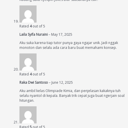
Rated
4
out of 5
Laila Syifa Nuraini
–
May 17, 2025
Aku suka karena tiap tutor punya gaya ngajar unik. Jadi nggak
monoton dan selalu ada cara baru buat memahami konsep.
Rated
4
out of 5
Raka Dwi Santoso
–
June 12, 2025
Aku ambil kelas Olimpiade Kimia, dan penjelasan kakaknya tuh
selalu nyantol di kepala. Banyak trik cepat juga buat ngerjain soal
hitungan.
Rated
5
out of 5