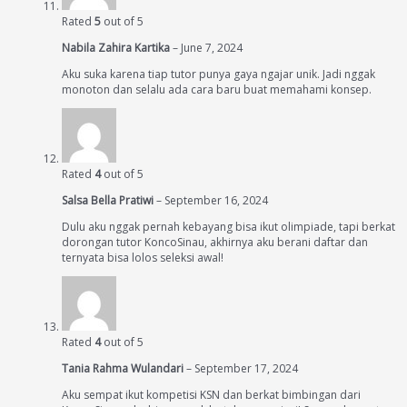
Rated
5
out of 5
Nabila Zahira Kartika
–
June 7, 2024
Aku suka karena tiap tutor punya gaya ngajar unik. Jadi nggak
monoton dan selalu ada cara baru buat memahami konsep.
Rated
4
out of 5
Salsa Bella Pratiwi
–
September 16, 2024
Dulu aku nggak pernah kebayang bisa ikut olimpiade, tapi berkat
dorongan tutor KoncoSinau, akhirnya aku berani daftar dan
ternyata bisa lolos seleksi awal!
Rated
4
out of 5
Tania Rahma Wulandari
–
September 17, 2024
Aku sempat ikut kompetisi KSN dan berkat bimbingan dari