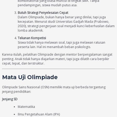
kombinatorial yang biasa muncul di tingkat SMA. Tanpa
pendampingan, siswa mudah putus asa.
Butuh Strategi Penyelesaian Cepat
Dalam Olimpiade, bukan hanya benar yang dinilai, tapi juga
kecepatan. Menurut studi Universitas Gadjah Mada (Prabowo,
2020), strategi pengerjaan soal menjadi kunci keberhasilan dalam
lomba akademik.
Tekanan Kompetisi
Siswa tidak hanya melawan soal, tapi juga melawan ratusan
peserta lain. Hal ini menambah beban psikologis.
Karena itulah, pelatihan Olimpiade dengan mentor berpengalaman sangat
penting. Anak tidak hanya diajarkan materi, tapi juga dilatih cara berpikir
cepat, tepat, dan terstruktur.
Mata Uji Olimpiade
Olimpiade Sains Nasional (OSN) memiliki mata uji berbeda tergantung
jenjang pendidikan:
Jenjang SD
Matematika
Ilmu Pengetahuan Alam (IPA)