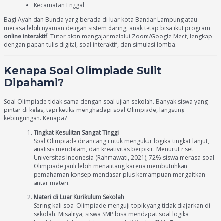
Kecamatan Enggal
Bagi Ayah dan Bunda yang berada di luar kota Bandar Lampung atau
merasa lebih nyaman dengan sistem daring, anak tetap bisa ikut program
online interaktif
. Tutor akan mengajar melalui Zoom/Google Meet, lengkap
dengan papan tulis digital, soal interaktif, dan simulasi lomba.
Kenapa Soal Olimpiade Sulit
Dipahami?
Soal Olimpiade tidak sama dengan soal ujian sekolah. Banyak siswa yang
pintar di kelas, tapi ketika menghadapi soal Olimpiade, langsung
kebingungan. Kenapa?
Tingkat Kesulitan Sangat Tinggi
Soal Olimpiade dirancang untuk mengukur logika tingkat lanjut,
analisis mendalam, dan kreativitas berpikir. Menurut riset
Universitas Indonesia (Rahmawati, 2021), 72% siswa merasa soal
Olimpiade jauh lebih menantang karena membutuhkan
pemahaman konsep mendasar plus kemampuan mengaitkan
antar materi.
Materi di Luar Kurikulum Sekolah
Sering kali soal Olimpiade menguji topik yang tidak diajarkan di
sekolah. Misalnya, siswa SMP bisa mendapat soal logika