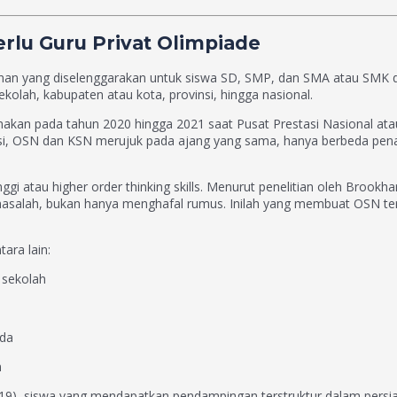
lu Guru Privat Olimpiade
unan yang diselenggarakan untuk siswa SD, SMP, dan SMA atau SMK di
sekolah, kabupaten atau kota, provinsi, hingga nasional.
akan pada tahun 2020 hingga 2021 saat Pusat Prestasi Nasional at
eksi, OSN dan KSN merujuk pada ajang yang sama, hanya berbeda pen
gi atau higher order thinking skills. Menurut penelitian oleh Brook
masalah, bukan hanya menghafal rumus. Inilah yang membuat OSN ter
ara lain:
 sekolah
eda
m
(2019), siswa yang mendapatkan pendampingan terstruktur dalam pers