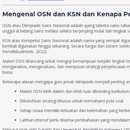
Mengenal OSN dan KSN dan Kenapa Per
OSN atau Olimpiade Sains Nasional adalah ajang talenta sains tah
unggul di bidang sains melalui seleksi berjenjang mulai dari tingkat 
KSN atau Kompetisi Sains Nasional adalah nama yang sempat digun
kembali digunakan hingga sekarang. Secara fungsi dan sistem sel
Kemdikbudristek, 2022).
Materi OSN dirancang untuk menguji kemampuan berpikir tingkat ting
menganalisis, mengevaluasi, dan menyusun strategi penyelesaian 
biasa.
Beberapa alasan mengapa guru privat olimpiade menjadi penting ant
Materi OSN lebih dalam dan lebih luas dibanding kurikulum
Dibutuhkan strategi khusus untuk memahami pola soal
Setiap siswa memiliki kekuatan dan kelemahan yang berb
Latihan intensif perlu disertai pembahasan yang mendala
Menurut riset oleh Subekti dari Universitas Pendidikan Indonesia 