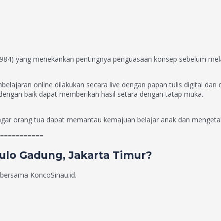
 (1984) yang menekankan pentingnya penguasaan konsep sebelum mela
lajaran online dilakukan secara live dengan papan tulis digital dan di
engan baik dapat memberikan hasil setara dengan tatap muka.
ar orang tua dapat memantau kemajuan belajar anak dan mengetahui
===========
Pulo Gadung, Jakarta Timur?
g bersama KoncoSinau.id.