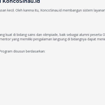
i KoncoSinau.id
an kecil. Oleh karena itu, KoncoSinau.id membangun sistem layana
ang kuat di bidang sains dan olimpiade, baik sebagai alumni pesert
ri mentor yang memiliki pengalaman langsung di bidangnya dapat men
Program disusun berdasarkan: