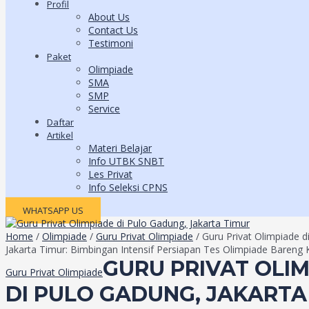
Profil
About Us
Contact Us
Testimoni
Paket
Olimpiade
SMA
SMP
Service
Daftar
Artikel
Materi Belajar
Info UTBK SNBT
Les Privat
Info Seleksi CPNS
WHATSAPP US
Home
/
Olimpiade
/
Guru Privat Olimpiade
/ Guru Privat Olimpiade d
Jakarta Timur: Bimbingan Intensif Persiapan Tes Olimpiade Bareng
GURU PRIVAT OLI
Guru Privat Olimpiade
DI PULO GADUNG, JAKARTA