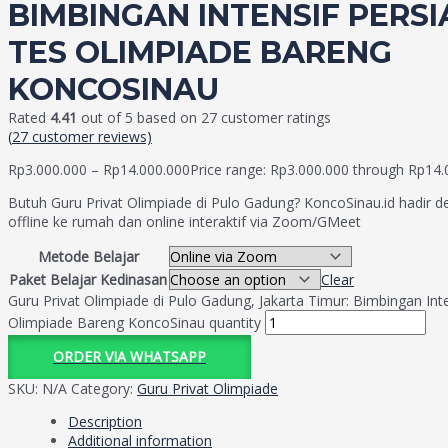
BIMBINGAN INTENSIF PERS
TES OLIMPIADE BARENG
KONCOSINAU
Rated
4.41
out of 5 based on
27
customer ratings
(
27
customer reviews)
Rp
3.000.000
–
Rp
14.000.000
Price range: Rp3.000.000 through Rp14.
Butuh Guru Privat Olimpiade di Pulo Gadung? KoncoSinau.id hadir 
offline ke rumah dan online interaktif via Zoom/GMeet
Metode Belajar
Paket Belajar Kedinasan
Clear
Guru Privat Olimpiade di Pulo Gadung, Jakarta Timur: Bimbingan Int
Olimpiade Bareng KoncoSinau quantity
ORDER VIA WHATSAPP
SKU:
N/A
Category:
Guru Privat Olimpiade
Description
Additional information