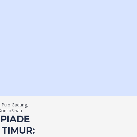
i Pulo Gadung,
 KoncoSinau
MPIADE
 TIMUR: