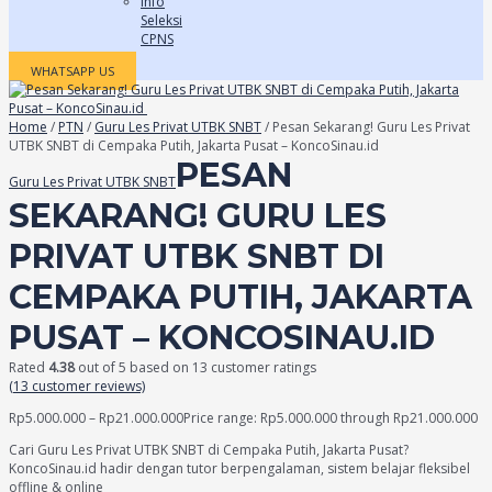
Info
Seleksi
CPNS
WHATSAPP US
Home
/
PTN
/
Guru Les Privat UTBK SNBT
/ Pesan Sekarang! Guru Les Privat
UTBK SNBT di Cempaka Putih, Jakarta Pusat – KoncoSinau.id
PESAN
Guru Les Privat UTBK SNBT
SEKARANG! GURU LES
PRIVAT UTBK SNBT DI
CEMPAKA PUTIH, JAKARTA
PUSAT – KONCOSINAU.ID
Rated
4.38
out of 5 based on
13
customer ratings
(
13
customer reviews)
Rp
5.000.000
–
Rp
21.000.000
Price range: Rp5.000.000 through Rp21.000.000
Cari Guru Les Privat UTBK SNBT di Cempaka Putih, Jakarta Pusat?
KoncoSinau.id hadir dengan tutor berpengalaman, sistem belajar fleksibel
offline & online