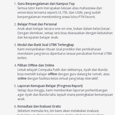
Guru Berpengalaman dari Kampus Top
Semua tutor kami merupakan lulusan atau mahasiswa dari
universitas ternama seperti UI, ITB, dan UGM, yang sudah
berpengalaman membimbing siswa lolos PTN favorit.
Belajar Privat dan Personal
Anak akan belajar secara one-on-one, bukan dalam kelas besar.
Dengan demikian, setiap sesi bisa disesuaikan dengan kebutuhan
dan kecepatan belajar anak.
Modul dan Bank Soal UTBK Terlengkap
Kami menyediakan ribuan soal prediksi dan pembahasan
mendalam yang terus diperbarui sesuai perubahan format UTBK
terkini.
Pilihan Offline dan Online
Untuk wilayah Cempaka Putih dan sekitarnya, Ayah dan Bunda
bisa memilih belajar
offline
dengan guru datang ke rumah, atau
online
dengan fasilitas kelas virtual yang tetap interaktif.
Laporan Kemajuan Belajar (Progress Report)
Setiap dua minggu, kami memberikan laporan perkembangan
agar Ayah dan Bunda tahu sejauh mana peningkatan kemampuan
anak.
Konsultasi dan Evaluasi Gratis
Sebelum memulai les, tim kami akan melakukan evaluasi