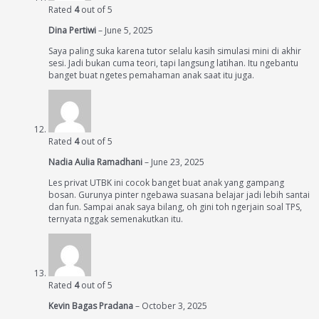
Rated
4
out of 5
Dina Pertiwi
–
June 5, 2025
Saya paling suka karena tutor selalu kasih simulasi mini di akhir
sesi. Jadi bukan cuma teori, tapi langsung latihan. Itu ngebantu
banget buat ngetes pemahaman anak saat itu juga.
Rated
4
out of 5
Nadia Aulia Ramadhani
–
June 23, 2025
Les privat UTBK ini cocok banget buat anak yang gampang
bosan. Gurunya pinter ngebawa suasana belajar jadi lebih santai
dan fun. Sampai anak saya bilang, oh gini toh ngerjain soal TPS,
ternyata nggak semenakutkan itu.
Rated
4
out of 5
Kevin Bagas Pradana
–
October 3, 2025