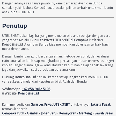
Dengan adanya sesi tanya jawab ini, kami berharap Ayah dan Bunda
semakin yakin bahwa KoncoSinau.id adalah pilihan terbaik untuk membantu
anak lolos UTBK SNBT.
Penutup
UTBK SNBT bukan lagi hal yang menakutkan bila anak belajar dengan cara
yang tepat. Melalui
Guru Les Privat UTBK SNBT di Cempaka Putih
dari
KoncoSinau.id
, Ayah dan Bunda bisa memberikan dukungan terbaik bagi
masa depan anak.
Dengan bimbingan guru berpengalaman, metode personal, dan evaluasi
rutin, anak akan lebih siap menghadapi persaingan masuk universitas negeri
impian. Jangan tunda lagi — konsultasikan kebutuhan belajar anak sekarang
juga dan jadwalkan sesi percobaan bersama kami.
Hubungi
KoncoSinau.id
hari ini, karena setiap langkah kecil menuju UTBK
yang sukses dimulai dari keputusan bijak Ayah dan Bunda.
📞WhatsApp:
+62 858-9452-5108
🌐
Website:
KoncoSinau.id
Kami menyediakan
Guru Les Privat UTBK SNBT
untuk wilayah
Jakarta Pusat
,
termasuk daerah
Cempaka Putih
•
Gambir
•
Johar Baru
•
Kemayoran
•
Menteng
•
Sawah Besar