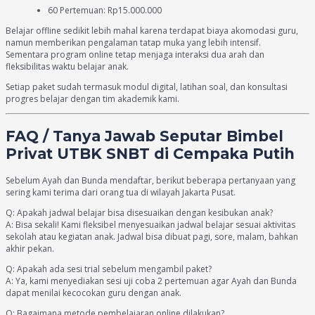
60 Pertemuan: Rp15.000.000
Belajar offline sedikit lebih mahal karena terdapat biaya akomodasi guru,
namun memberikan pengalaman tatap muka yang lebih intensif.
Sementara program online tetap menjaga interaksi dua arah dan
fleksibilitas waktu belajar anak.
Setiap paket sudah termasuk modul digital, latihan soal, dan konsultasi
progres belajar dengan tim akademik kami.
FAQ / Tanya Jawab Seputar Bimbel
Privat UTBK SNBT di Cempaka Putih
Sebelum Ayah dan Bunda mendaftar, berikut beberapa pertanyaan yang
sering kami terima dari orang tua di wilayah Jakarta Pusat.
Q: Apakah jadwal belajar bisa disesuaikan dengan kesibukan anak?
A: Bisa sekali! Kami fleksibel menyesuaikan jadwal belajar sesuai aktivitas
sekolah atau kegiatan anak. Jadwal bisa dibuat pagi, sore, malam, bahkan
akhir pekan.
Q: Apakah ada sesi trial sebelum mengambil paket?
A: Ya, kami menyediakan sesi uji coba 2 pertemuan agar Ayah dan Bunda
dapat menilai kecocokan guru dengan anak.
Q: Bagaimana metode pembelajaran online dilakukan?