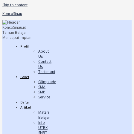
Skip to content
KoncoSinau
Profil
About
Us
Contact
Us
Testimoni
Paket
Olimpiade
SMA
SMP
Service
Daftar
Artikel
Materi
Belajar
Info
UTBK
SNBT