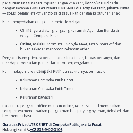
perguruan tinggi negeri impian? Jangan khawatir,
KoncoSinau.id
hadir
dengan layanan
Guru Les Privat UTBK SNBT di Cempaka Putih, Jakarta Pusat
— solusi belajar efektif yang bisa disesuaikan dengan kebutuhan anak.
Kami menyediakan dua pilihan metode belajar:
Offline
, guru datang langsung ke rumah Ayah dan Bunda di
wilayah Cempaka Putih.
Online
, melalui Zoom atau Google Meet, tetap interaktif dan
bukan sekadar menonton rekaman video.
Dengan sistem privat seperti ini, anak bisa fokus, bebas bertanya, dan
mendapat perhatian penuh dari tutor berpengalaman.
Kami melayani area
Cempaka Putih
dan sekitarnya, termasuk:
Kelurahan Cempaka Putih Barat
Kelurahan Cempaka Putih Timur
Kelurahan Rawasari
Baik untuk program
offline
maupun
online
, KoncoSinau.id memastikan
setiap siswa mendapatkan pengalaman belajar yang nyaman, fleksibel, dan
berorientasi hasil.
Guru Les Privat UTBK SNBT di Cempaka Putih, Jakarta Pusat
Hubungi kami 📞
+62 858-9452-5108