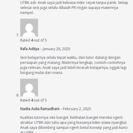
UTBK asli. Anak saya jadi kebiasa mikir cepat tanpa panik. Setiap
selesai sesi juga selalu dikasih PR ringan supaya materinya
nempel.
Rated
4
out of 5
Rafa Aditya
–
January 28, 2025
Sesi belajarnya selalu tepat waktu, dan tutor datang dengan
persiapan yang matang. Materinya lengkap, contoh-contohnya
juga relevan. Anak saya jadi lebih terarah belajarnya, nggak lagi
bingung mulai dari mana.
Rated
4
out of 5
Nadia Aulia Ramadhani
–
February 2, 2025
Kualitas tutornya oke banget. Kelihatan banget mereka ngerti
struktur UTBK dan tahu apa yang biasanya bikin siswa nyangkut.
Anak saya dibimbing sampai ngerti betul konsep yang jadi kunci
di UTBK.