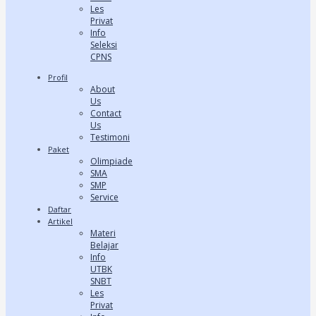
Les
Privat
Info
Seleksi
CPNS
Profil
About
Us
Contact
Us
Testimoni
Paket
Olimpiade
SMA
SMP
Service
Daftar
Artikel
Materi
Belajar
Info
UTBK
SNBT
Les
Privat