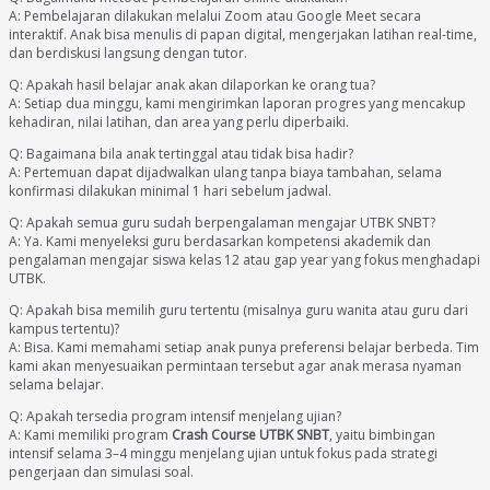
A: Pembelajaran dilakukan melalui Zoom atau Google Meet secara
interaktif. Anak bisa menulis di papan digital, mengerjakan latihan real-time,
dan berdiskusi langsung dengan tutor.
Q: Apakah hasil belajar anak akan dilaporkan ke orang tua?
A: Setiap dua minggu, kami mengirimkan laporan progres yang mencakup
kehadiran, nilai latihan, dan area yang perlu diperbaiki.
Q: Bagaimana bila anak tertinggal atau tidak bisa hadir?
A: Pertemuan dapat dijadwalkan ulang tanpa biaya tambahan, selama
konfirmasi dilakukan minimal 1 hari sebelum jadwal.
Q: Apakah semua guru sudah berpengalaman mengajar UTBK SNBT?
A: Ya. Kami menyeleksi guru berdasarkan kompetensi akademik dan
pengalaman mengajar siswa kelas 12 atau gap year yang fokus menghadapi
UTBK.
Q: Apakah bisa memilih guru tertentu (misalnya guru wanita atau guru dari
kampus tertentu)?
A: Bisa. Kami memahami setiap anak punya preferensi belajar berbeda. Tim
kami akan menyesuaikan permintaan tersebut agar anak merasa nyaman
selama belajar.
Q: Apakah tersedia program intensif menjelang ujian?
A: Kami memiliki program
Crash Course UTBK SNBT
, yaitu bimbingan
intensif selama 3–4 minggu menjelang ujian untuk fokus pada strategi
pengerjaan dan simulasi soal.