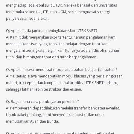
menghadapi soal-soal sulit UTBK. Mereka berasal dari universitas
terkemuka seperti UI, ITB, dan UGM, serta menguasai strategi
penyelesaian soal efektif.
Q: Apakah ada jaminan peningkatan skor UTBK SNBT?
A: Kami tidak menjanjikan skor tertentu, namun pengalaman kami
menunjukkan siswa yang konsisten belajar dengan tutor kami
mengalami peningkatan signifikan. Kuncinya adalah disiplin, latihan
rutin, dan bimbingan tepat dari tutor berpengalaman.
Q: Apakah siswa mendapat modul atau bahan belajar tambahan?
A: Ya, setiap siswa mendapatkan modul khusus yang berisi ringkasan
materi, trik cepat, dan kumpulan soal prediksi UTBK SNBT terbaru,
sehingga latihan lebih terstruktur dan efisien.
Q: Bagaimana cara pembayaran paket les?
A: Pembayaran dapat dilakukan melalui transfer bank atau e-wallet.
Untuk paket panjang, kami menyediakan opsi cicilan untuk
memudahkan Ayah dan Bunda.
Q: Apakah anak bisa mencoba sesi awal sebelum memilih paket