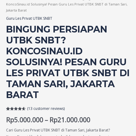
KoncoSinau.id Solusinya! Pesan Guru Les Privat UTBK SNBT di Taman Sari,
Jakarta Barat
Guru Les Privat UTBK SNBT
BINGUNG PERSIAPAN
UTBK SNBT?
KONCOSINAU.ID
SOLUSINYA! PESAN GURU
LES PRIVAT UTBK SNBT DI
TAMAN SARI, JAKARTA
BARAT
(
13
customer reviews)
Rated
13
4.62
Rp
5.000.000
–
Rp
21.000.000
out of 5
based on
customer
ratings
Cari Guru Les Privat UTBK SNBT di Taman Sari, Jakarta Barat?