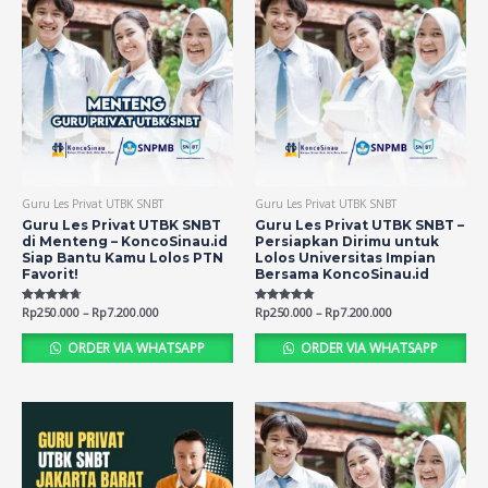
Guru Les Privat UTBK SNBT
Guru Les Privat UTBK SNBT
Guru Les Privat UTBK SNBT
Guru Les Privat UTBK SNBT –
di Menteng – KoncoSinau.id
Persiapkan Dirimu untuk
Siap Bantu Kamu Lolos PTN
Lolos Universitas Impian
Favorit!
Bersama KoncoSinau.id
Rated
Rp
250.000
–
Rp
7.200.000
Rated
Rp
250.000
–
Rp
7.200.000
4.69
4.79
out of 5
out of 5
ORDER VIA WHATSAPP
ORDER VIA WHATSAPP