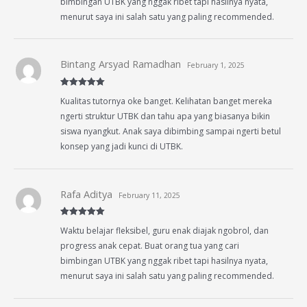
bimbingan UTBK yang nggak ribet tapi hasilnya nyata,
menurut saya ini salah satu yang paling recommended.
Bintang Arsyad Ramadhan
February 1, 2025
Rated
5
out
Kualitas tutornya oke banget. Kelihatan banget mereka
of 5
ngerti struktur UTBK dan tahu apa yang biasanya bikin
siswa nyangkut. Anak saya dibimbing sampai ngerti betul
konsep yang jadi kunci di UTBK.
Rafa Aditya
February 11, 2025
Rated
5
out
Waktu belajar fleksibel, guru enak diajak ngobrol, dan
of 5
progress anak cepat. Buat orang tua yang cari
bimbingan UTBK yang nggak ribet tapi hasilnya nyata,
menurut saya ini salah satu yang paling recommended.