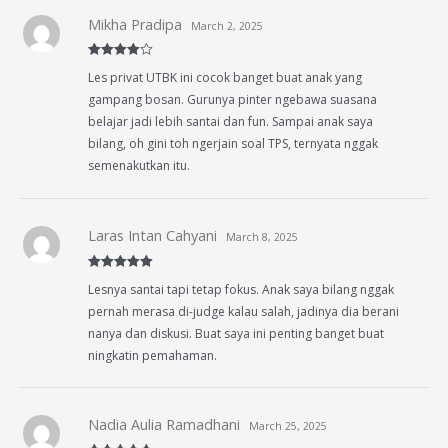
Mikha Pradipa
March 2, 2025
Rated
4
Les privat UTBK ini cocok banget buat anak yang
out of 5
gampang bosan. Gurunya pinter ngebawa suasana
belajar jadi lebih santai dan fun. Sampai anak saya
bilang, oh gini toh ngerjain soal TPS, ternyata nggak
semenakutkan itu.
Laras Intan Cahyani
March 8, 2025
Rated
5
out
Lesnya santai tapi tetap fokus. Anak saya bilang nggak
of 5
pernah merasa di-judge kalau salah, jadinya dia berani
nanya dan diskusi. Buat saya ini penting banget buat
ningkatin pemahaman.
Nadia Aulia Ramadhani
March 25, 2025