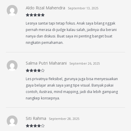
Aldo Rizal Mahendra
September 13, 2025
Rated
5
out
Lesnya santai tapi tetap fokus. Anak saya bilang nggak
of 5
pernah merasa di-judge kalau salah, jadinya dia berani
nanya dan diskusi. Buat saya ini penting banget buat
ningkatin pemahaman.
Salma Putri Maharani
September 26, 2025
Rated
4
Les privatnya fleksibel, gurunya juga bisa menyesuaikan
out of 5
gaya belajar anak saya yang tipe visual. Banyak pakai
contoh, ilustrasi, mind mapping, jadi dia lebih gampang
nangkep konsepnya.
Siti Rahma
September 28, 2025
Rated
4