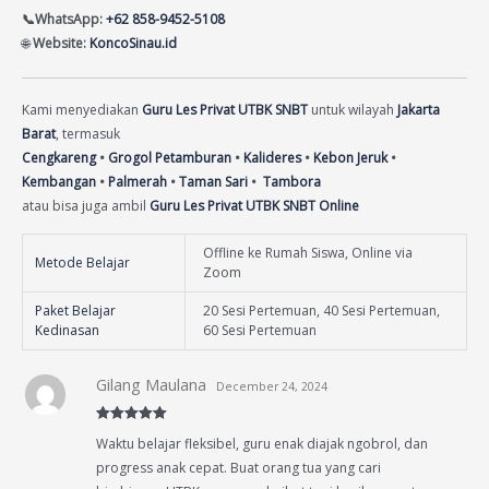
📞WhatsApp:
+62 858-9452-5108
🌐
Website:
KoncoSinau.id
Kami menyediakan
Guru Les Privat UTBK SNBT
untuk wilayah
Jakarta
Barat
, termasuk
Cengkareng
•
Grogol Petamburan
•
Kalideres
•
Kebon Jeruk
•
Kembangan
•
Palmerah
•
Taman Sari
•
Tambora
atau bisa juga ambil
Guru Les Privat UTBK SNBT Online
Offline ke Rumah Siswa, Online via
Metode Belajar
Zoom
Paket Belajar
20 Sesi Pertemuan, 40 Sesi Pertemuan,
Kedinasan
60 Sesi Pertemuan
Gilang Maulana
December 24, 2024
Rated
5
out
Waktu belajar fleksibel, guru enak diajak ngobrol, dan
of 5
progress anak cepat. Buat orang tua yang cari