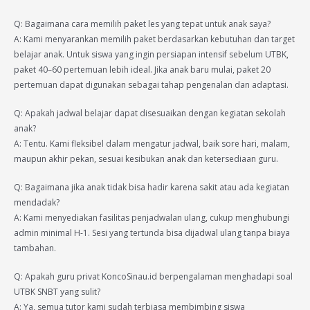
Q: Bagaimana cara memilih paket les yang tepat untuk anak saya?
A: Kami menyarankan memilih paket berdasarkan kebutuhan dan target
belajar anak. Untuk siswa yang ingin persiapan intensif sebelum UTBK,
paket 40–60 pertemuan lebih ideal. Jika anak baru mulai, paket 20
pertemuan dapat digunakan sebagai tahap pengenalan dan adaptasi.
Q: Apakah jadwal belajar dapat disesuaikan dengan kegiatan sekolah
anak?
A: Tentu. Kami fleksibel dalam mengatur jadwal, baik sore hari, malam,
maupun akhir pekan, sesuai kesibukan anak dan ketersediaan guru.
Q: Bagaimana jika anak tidak bisa hadir karena sakit atau ada kegiatan
mendadak?
A: Kami menyediakan fasilitas penjadwalan ulang, cukup menghubungi
admin minimal H-1. Sesi yang tertunda bisa dijadwal ulang tanpa biaya
tambahan.
Q: Apakah guru privat KoncoSinau.id berpengalaman menghadapi soal
UTBK SNBT yang sulit?
A: Ya, semua tutor kami sudah terbiasa membimbing siswa