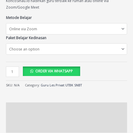
KoncoSinau.id hadirkan guru terbaik ke rumah atau online via
Zoom/Google Meet
Metode Belajar
Paket Belajar Kedinasan
ORDER VIA WHATSAPP
SKU:
N/A
Category:
Guru Les Privat UTBK SNBT
Description
Additional information
Reviews (13)