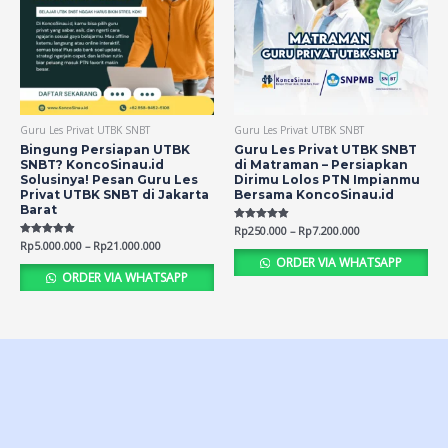
Guru Les Privat UTBK SNBT
Guru Les Privat UTBK SNBT
Bingung Persiapan UTBK
Guru Les Privat UTBK SNBT
SNBT? KoncoSinau.id
di Matraman – Persiapkan
Solusinya! Pesan Guru Les
Dirimu Lolos PTN Impianmu
Privat UTBK SNBT di Jakarta
Bersama KoncoSinau.id
Barat
Rated
Rp
250.000
–
Rp
7.200.000
4.84
Rated
Rp
5.000.000
–
Rp
21.000.000
out of 5
4.84
ORDER VIA WHATSAPP
out of 5
ORDER VIA WHATSAPP