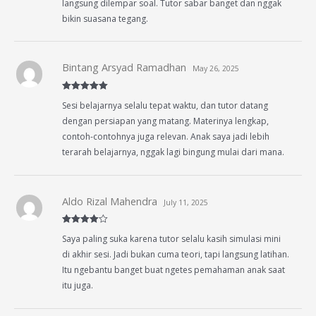
langsung dilempar soal. Tutor sabar banget dan nggak
bikin suasana tegang.
Bintang Arsyad Ramadhan
May 26, 2025
Rated
5
out
Sesi belajarnya selalu tepat waktu, dan tutor datang
of 5
dengan persiapan yang matang. Materinya lengkap,
contoh-contohnya juga relevan. Anak saya jadi lebih
terarah belajarnya, nggak lagi bingung mulai dari mana.
Aldo Rizal Mahendra
July 11, 2025
Rated
4
Saya paling suka karena tutor selalu kasih simulasi mini
out of 5
di akhir sesi. Jadi bukan cuma teori, tapi langsung latihan.
Itu ngebantu banget buat ngetes pemahaman anak saat
itu juga.