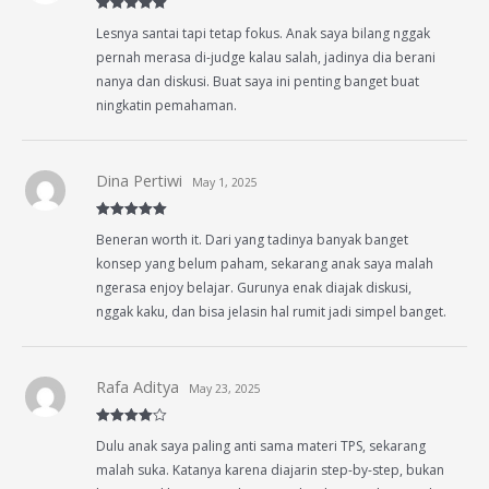
Rated
5
out
Lesnya santai tapi tetap fokus. Anak saya bilang nggak
of 5
pernah merasa di-judge kalau salah, jadinya dia berani
nanya dan diskusi. Buat saya ini penting banget buat
ningkatin pemahaman.
Dina Pertiwi
May 1, 2025
Rated
5
out
Beneran worth it. Dari yang tadinya banyak banget
of 5
konsep yang belum paham, sekarang anak saya malah
ngerasa enjoy belajar. Gurunya enak diajak diskusi,
nggak kaku, dan bisa jelasin hal rumit jadi simpel banget.
Rafa Aditya
May 23, 2025
Rated
4
Dulu anak saya paling anti sama materi TPS, sekarang
out of 5
malah suka. Katanya karena diajarin step-by-step, bukan