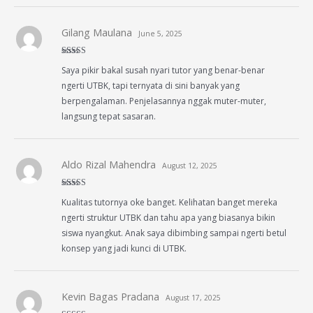
Gilang Maulana
June 5, 2025
Rated
4
Saya pikir bakal susah nyari tutor yang benar-benar
out of 5
ngerti UTBK, tapi ternyata di sini banyak yang
berpengalaman. Penjelasannya nggak muter-muter,
langsung tepat sasaran.
Aldo Rizal Mahendra
August 12, 2025
Rated
4
Kualitas tutornya oke banget. Kelihatan banget mereka
out of 5
ngerti struktur UTBK dan tahu apa yang biasanya bikin
siswa nyangkut. Anak saya dibimbing sampai ngerti betul
konsep yang jadi kunci di UTBK.
Kevin Bagas Pradana
August 17, 2025