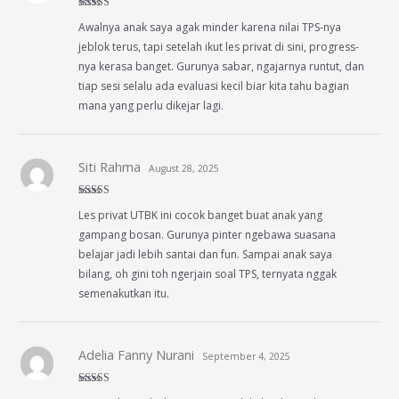
Rated
5
out
Awalnya anak saya agak minder karena nilai TPS-nya
of 5
jeblok terus, tapi setelah ikut les privat di sini, progress-
nya kerasa banget. Gurunya sabar, ngajarnya runtut, dan
tiap sesi selalu ada evaluasi kecil biar kita tahu bagian
mana yang perlu dikejar lagi.
Siti Rahma
August 28, 2025
Rated
4
Les privat UTBK ini cocok banget buat anak yang
out of 5
gampang bosan. Gurunya pinter ngebawa suasana
belajar jadi lebih santai dan fun. Sampai anak saya
bilang, oh gini toh ngerjain soal TPS, ternyata nggak
semenakutkan itu.
Adelia Fanny Nurani
September 4, 2025
Rated
5
out