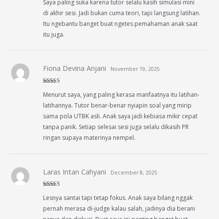
Saya paling suka karena tutor selalu kasih simulasi mini
of 5
di akhir sesi. Jadi bukan cuma teori, tapi langsung latihan.
Itu ngebantu banget buat ngetes pemahaman anak saat
itu juga.
Fiona Devina Anjani
November 19, 2025
Rated
4
Menurut saya, yang paling kerasa manfaatnya itu latihan-
out of 5
latihannya. Tutor benar-benar nyiapin soal yang mirip
sama pola UTBK asli. Anak saya jadi kebiasa mikir cepat
tanpa panik. Setiap selesai sesi juga selalu dikasih PR
ringan supaya materinya nempel.
Laras Intan Cahyani
December 8, 2025
Rated
5
out
Lesnya santai tapi tetap fokus. Anak saya bilang nggak
of 5
pernah merasa di-judge kalau salah, jadinya dia berani