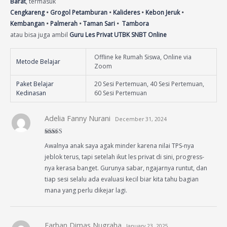
Barat
, termasuk
Cengkareng
•
Grogol Petamburan
•
Kalideres
•
Kebon Jeruk
•
Kembangan
•
Palmerah
•
Taman Sari
•
Tambora
atau bisa juga ambil
Guru Les Privat UTBK SNBT Online
Offline ke Rumah Siswa, Online via
Metode Belajar
Zoom
Paket Belajar
20 Sesi Pertemuan, 40 Sesi Pertemuan,
Kedinasan
60 Sesi Pertemuan
Adelia Fanny Nurani
December 31, 2024
Rated
4
Awalnya anak saya agak minder karena nilai TPS-nya
out of 5
jeblok terus, tapi setelah ikut les privat di sini, progress-
nya kerasa banget. Gurunya sabar, ngajarnya runtut, dan
tiap sesi selalu ada evaluasi kecil biar kita tahu bagian
mana yang perlu dikejar lagi.
Farhan Dimas Nugraha
January 23, 2025