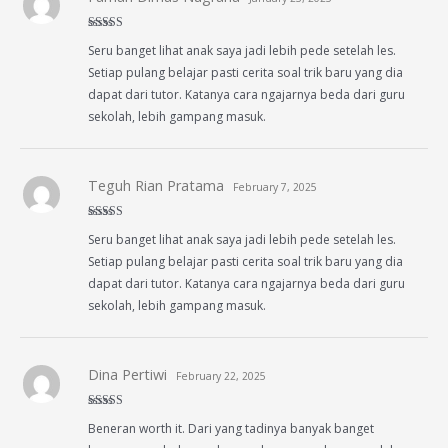
Rated
4
Seru banget lihat anak saya jadi lebih pede setelah les.
out of 5
Setiap pulang belajar pasti cerita soal trik baru yang dia
dapat dari tutor. Katanya cara ngajarnya beda dari guru
sekolah, lebih gampang masuk.
Teguh Rian Pratama
February 7, 2025
Rated
4
Seru banget lihat anak saya jadi lebih pede setelah les.
out of 5
Setiap pulang belajar pasti cerita soal trik baru yang dia
dapat dari tutor. Katanya cara ngajarnya beda dari guru
sekolah, lebih gampang masuk.
Dina Pertiwi
February 22, 2025
Rated
5
out
Beneran worth it. Dari yang tadinya banyak banget
of 5