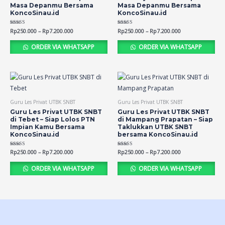
Masa Depanmu Bersama
Masa Depanmu Bersama
KoncoSinau.id
KoncoSinau.id
Rated
Rp
250.000
–
Rp
7.200.000
Rated
Rp
250.000
–
Rp
7.200.000
4.68
4.82
out of 5
out of 5
ORDER VIA WHATSAPP
ORDER VIA WHATSAPP
Guru Les Privat UTBK SNBT
Guru Les Privat UTBK SNBT
Guru Les Privat UTBK SNBT
Guru Les Privat UTBK SNBT
di Tebet – Siap Lolos PTN
di Mampang Prapatan – Siap
Impian Kamu Bersama
Taklukkan UTBK SNBT
KoncoSinau.id
bersama KoncoSinau.id
Rated
Rp
250.000
–
Rp
7.200.000
Rated
Rp
250.000
–
Rp
7.200.000
4.69
4.72
out of 5
out of 5
ORDER VIA WHATSAPP
ORDER VIA WHATSAPP