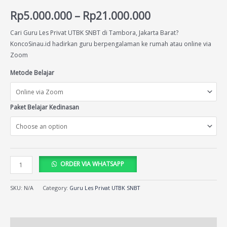
Rated
13
4.38
out of 5
Rp
5.000.000
–
Rp
21.000.000
based on
customer
ratings
Cari Guru Les Privat UTBK SNBT di Tambora, Jakarta Barat?
KoncoSinau.id hadirkan guru berpengalaman ke rumah atau online via
Zoom
Metode Belajar
Paket Belajar Kedinasan
ORDER VIA WHATSAPP
SKU:
N/A
Category:
Guru Les Privat UTBK SNBT
Description