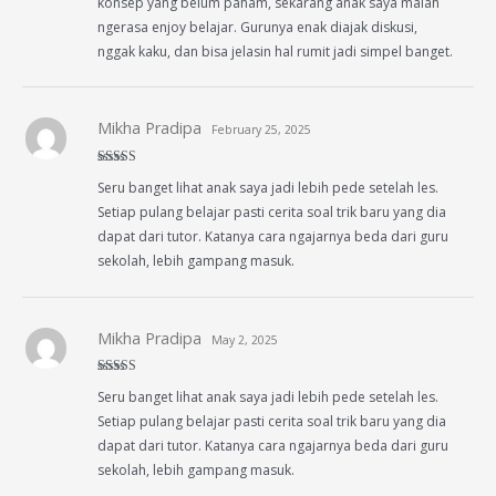
konsep yang belum paham, sekarang anak saya malah
ngerasa enjoy belajar. Gurunya enak diajak diskusi,
nggak kaku, dan bisa jelasin hal rumit jadi simpel banget.
Mikha Pradipa
February 25, 2025
Rated
5
out
Seru banget lihat anak saya jadi lebih pede setelah les.
of 5
Setiap pulang belajar pasti cerita soal trik baru yang dia
dapat dari tutor. Katanya cara ngajarnya beda dari guru
sekolah, lebih gampang masuk.
Mikha Pradipa
May 2, 2025
Rated
4
Seru banget lihat anak saya jadi lebih pede setelah les.
out of 5
Setiap pulang belajar pasti cerita soal trik baru yang dia
dapat dari tutor. Katanya cara ngajarnya beda dari guru
sekolah, lebih gampang masuk.