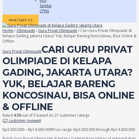
Info
Seleksi
CPNS
WHATSAPP US
Home
/
Olimpiade
/
Guru Privat Olimpiade
/ Cari Guru Privat Olimpiade di
Kelapa Gading, Jakarta Utara? Yuk, Belajar Bareng KoncoSinau, Bisa Online &
Offline
CARI GURU PRIVAT
Guru Privat Olimpiade
OLIMPIADE DI KELAPA
GADING, JAKARTA UTARA?
YUK, BELAJAR BARENG
KONCOSINAU, BISA ONLINE
& OFFLINE
Rated
4.56
out of 5 based on
27
customer ratings
(
27
customer reviews)
Rp
3.000.000
–
Rp
14.000.000
Price range: Rp3.000.000 through Rp14.000.000
Butuh Guru Privat Olimpiade di Kelapa Gading? KoncoSinau.id menyediakan