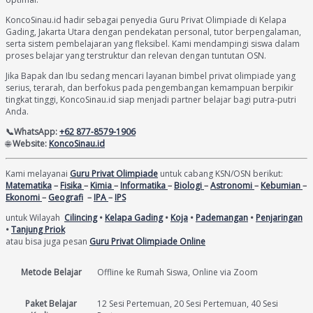
KoncoSinau.id hadir sebagai penyedia Guru Privat Olimpiade di Kelapa
Gading, Jakarta Utara dengan pendekatan personal, tutor berpengalaman,
serta sistem pembelajaran yang fleksibel. Kami mendampingi siswa dalam
proses belajar yang terstruktur dan relevan dengan tuntutan OSN.
Jika Bapak dan Ibu sedang mencari layanan bimbel privat olimpiade yang
serius, terarah, dan berfokus pada pengembangan kemampuan berpikir
tingkat tinggi, KoncoSinau.id siap menjadi partner belajar bagi putra-putri
Anda.
📞WhatsApp:
+62 877-8579-1906
🌐
Website:
KoncoSinau.id
Kami melayanai
Guru Privat Olimpiade
untuk cabang KSN/OSN berikut:
Matematika
–
Fisika
–
Kimia
–
Informatika
–
Biologi
–
Astronomi
–
Kebumian
–
Ekonomi
–
Geografi
–
IPA
–
IPS
untuk Wilayah
Cilincing
•
Kelapa Gading
•
Koja
•
Pademangan
•
Penjaringan
•
Tanjung Priok
atau bisa juga pesan
Guru Privat Olimpiade Online
Metode Belajar
Offline ke Rumah Siswa, Online via Zoom
Paket Belajar
12 Sesi Pertemuan, 20 Sesi Pertemuan, 40 Sesi