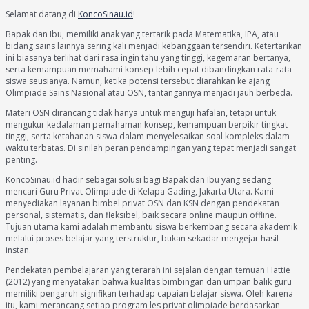
Selamat datang di
KoncoSinau.id
!
Bapak dan Ibu, memiliki anak yang tertarik pada Matematika, IPA, atau
bidang sains lainnya sering kali menjadi kebanggaan tersendiri. Ketertarikan
ini biasanya terlihat dari rasa ingin tahu yang tinggi, kegemaran bertanya,
serta kemampuan memahami konsep lebih cepat dibandingkan rata-rata
siswa seusianya. Namun, ketika potensi tersebut diarahkan ke ajang
Olimpiade Sains Nasional atau OSN, tantangannya menjadi jauh berbeda.
Materi OSN dirancang tidak hanya untuk menguji hafalan, tetapi untuk
mengukur kedalaman pemahaman konsep, kemampuan berpikir tingkat
tinggi, serta ketahanan siswa dalam menyelesaikan soal kompleks dalam
waktu terbatas. Di sinilah peran pendampingan yang tepat menjadi sangat
penting.
KoncoSinau.id hadir sebagai solusi bagi Bapak dan Ibu yang sedang
mencari Guru Privat Olimpiade di Kelapa Gading, Jakarta Utara. Kami
menyediakan layanan bimbel privat OSN dan KSN dengan pendekatan
personal, sistematis, dan fleksibel, baik secara online maupun offline.
Tujuan utama kami adalah membantu siswa berkembang secara akademik
melalui proses belajar yang terstruktur, bukan sekadar mengejar hasil
instan.
Pendekatan pembelajaran yang terarah ini sejalan dengan temuan Hattie
(2012) yang menyatakan bahwa kualitas bimbingan dan umpan balik guru
memiliki pengaruh signifikan terhadap capaian belajar siswa. Oleh karena
itu, kami merancang setiap program les privat olimpiade berdasarkan