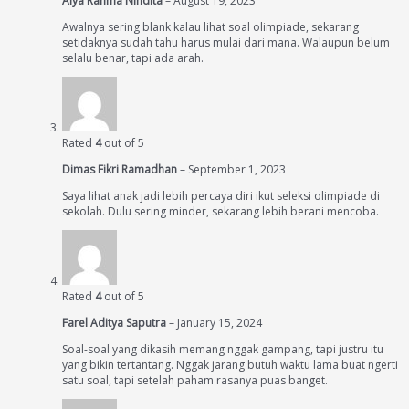
Alya Rahma Nindita
–
August 19, 2023
Awalnya sering blank kalau lihat soal olimpiade, sekarang
setidaknya sudah tahu harus mulai dari mana. Walaupun belum
selalu benar, tapi ada arah.
Rated
4
out of 5
Dimas Fikri Ramadhan
–
September 1, 2023
Saya lihat anak jadi lebih percaya diri ikut seleksi olimpiade di
sekolah. Dulu sering minder, sekarang lebih berani mencoba.
Rated
4
out of 5
Farel Aditya Saputra
–
January 15, 2024
Soal-soal yang dikasih memang nggak gampang, tapi justru itu
yang bikin tertantang. Nggak jarang butuh waktu lama buat ngerti
satu soal, tapi setelah paham rasanya puas banget.