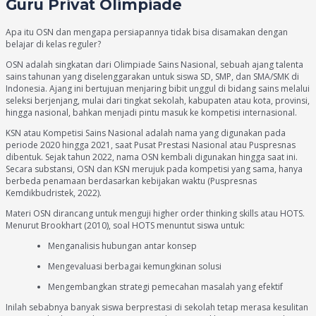
Guru Privat Olimpiade
Apa itu OSN dan mengapa persiapannya tidak bisa disamakan dengan
belajar di kelas reguler?
OSN adalah singkatan dari Olimpiade Sains Nasional, sebuah ajang talenta
sains tahunan yang diselenggarakan untuk siswa SD, SMP, dan SMA/SMK di
Indonesia. Ajang ini bertujuan menjaring bibit unggul di bidang sains melalui
seleksi berjenjang, mulai dari tingkat sekolah, kabupaten atau kota, provinsi,
hingga nasional, bahkan menjadi pintu masuk ke kompetisi internasional.
KSN atau Kompetisi Sains Nasional adalah nama yang digunakan pada
periode 2020 hingga 2021, saat Pusat Prestasi Nasional atau Puspresnas
dibentuk. Sejak tahun 2022, nama OSN kembali digunakan hingga saat ini.
Secara substansi, OSN dan KSN merujuk pada kompetisi yang sama, hanya
berbeda penamaan berdasarkan kebijakan waktu (Puspresnas
Kemdikbudristek, 2022).
Materi OSN dirancang untuk menguji higher order thinking skills atau HOTS.
Menurut Brookhart (2010), soal HOTS menuntut siswa untuk:
Menganalisis hubungan antar konsep
Mengevaluasi berbagai kemungkinan solusi
Mengembangkan strategi pemecahan masalah yang efektif
Inilah sebabnya banyak siswa berprestasi di sekolah tetap merasa kesulitan