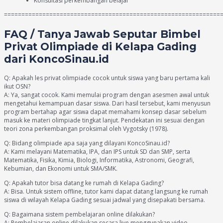
Konsultasi perkembangan belajar
==============================================================
FAQ / Tanya Jawab Seputar Bimbel
Privat Olimpiade di Kelapa Gading
dari KoncoSinau.id
Q: Apakah les privat olimpiade cocok untuk siswa yang baru pertama kali
ikut OSN?
A: Ya, sangat cocok. Kami memulai program dengan asesmen awal untuk
mengetahui kemampuan dasar siswa. Dari hasil tersebut, kami menyusun
program bertahap agar siswa dapat memahami konsep dasar sebelum
masuk ke materi olimpiade tingkat lanjut. Pendekatan ini sesuai dengan
teori zona perkembangan proksimal oleh Vygotsky (1978).
Q: Bidang olimpiade apa saja yang dilayani KoncoSinau.id?
A: Kami melayani Matematika, IPA, dan IPS untuk SD dan SMP, serta
Matematika, Fisika, Kimia, Biologi, Informatika, Astronomi, Geografi,
Kebumian, dan Ekonomi untuk SMA/SMK.
Q: Apakah tutor bisa datang ke rumah di Kelapa Gading?
A: Bisa. Untuk sistem offline, tutor kami dapat datang langsung ke rumah
siswa di wilayah Kelapa Gading sesuai jadwal yang disepakati bersama.
Q: Bagaimana sistem pembelajaran online dilakukan?
A: Pembelajaran online dilakukan secara live menggunakan video