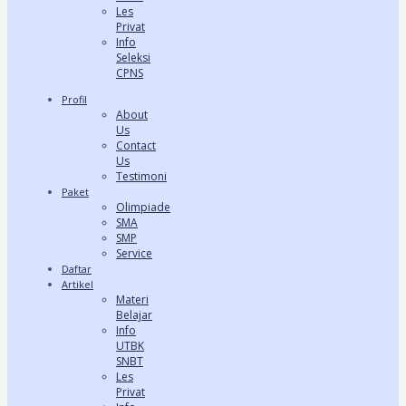
Les
Privat
Info
Seleksi
CPNS
Profil
About
Us
Contact
Us
Testimoni
Paket
Olimpiade
SMA
SMP
Service
Daftar
Artikel
Materi
Belajar
Info
UTBK
SNBT
Les
Privat