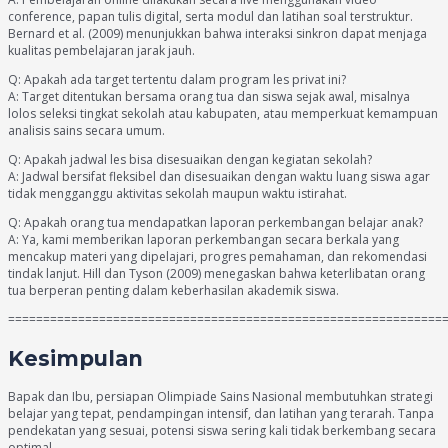
conference, papan tulis digital, serta modul dan latihan soal terstruktur.
Bernard et al. (2009) menunjukkan bahwa interaksi sinkron dapat menjaga
kualitas pembelajaran jarak jauh.
Q: Apakah ada target tertentu dalam program les privat ini?
A: Target ditentukan bersama orang tua dan siswa sejak awal, misalnya
lolos seleksi tingkat sekolah atau kabupaten, atau memperkuat kemampuan
analisis sains secara umum.
Q: Apakah jadwal les bisa disesuaikan dengan kegiatan sekolah?
A: Jadwal bersifat fleksibel dan disesuaikan dengan waktu luang siswa agar
tidak mengganggu aktivitas sekolah maupun waktu istirahat.
Q: Apakah orang tua mendapatkan laporan perkembangan belajar anak?
A: Ya, kami memberikan laporan perkembangan secara berkala yang
mencakup materi yang dipelajari, progres pemahaman, dan rekomendasi
tindak lanjut. Hill dan Tyson (2009) menegaskan bahwa keterlibatan orang
tua berperan penting dalam keberhasilan akademik siswa.
==============================================================
Kesimpulan
Bapak dan Ibu, persiapan Olimpiade Sains Nasional membutuhkan strategi
belajar yang tepat, pendampingan intensif, dan latihan yang terarah. Tanpa
pendekatan yang sesuai, potensi siswa sering kali tidak berkembang secara
optimal.