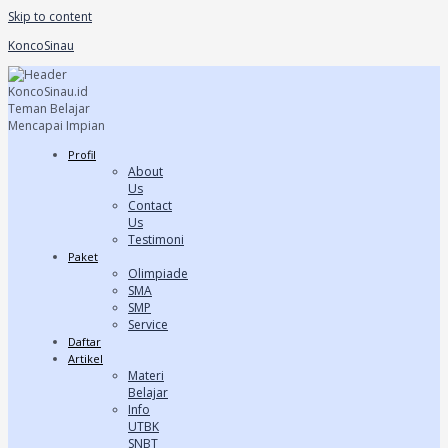
Skip to content
KoncoSinau
Profil
About
Us
Contact
Us
Testimoni
Paket
Olimpiade
SMA
SMP
Service
Daftar
Artikel
Materi
Belajar
Info
UTBK
SNBT