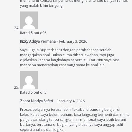
memahami konsep tanpa harus menghafal terlalu banyak rumus
yang malah bikin bingung.
Rated
5
out of 5
Rizky Aditya Permana
–
February 3, 2026
Saya juga cukup terbantu dengan pembahasan setelah
mengerjakan soal. Bukan cuma diberi jawaban, tapi juga
dijelaskan kenapa langkahnya seperti itu. Dari situ saya bisa
mencoba menerapkan cara yang sama ke soal lain.
Rated
5
out of 5
Zahra Nindya Safitri
–
February 4, 2026
Proses belajarnya terasa lebih fleksibel dibanding belajar di
kelas. Kalau saya belum paham, bisa langsung berhenti dan minta
penjelasan ulang tanpa sungkan. Ini membuat saya lebih berani
bertanya, terutama di bagian yang biasanya saya anggap sulit
seperti analisis dan logika.