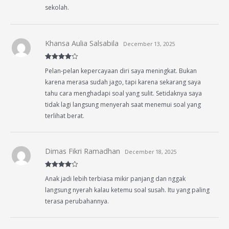
sekolah.
Khansa Aulia Salsabila
December 13, 2025
Rated
4
Pelan-pelan kepercayaan diri saya meningkat. Bukan
out of 5
karena merasa sudah jago, tapi karena sekarang saya
tahu cara menghadapi soal yang sulit. Setidaknya saya
tidak lagi langsung menyerah saat menemui soal yang
terlihat berat.
Dimas Fikri Ramadhan
December 18, 2025
Rated
4
Anak jadi lebih terbiasa mikir panjang dan nggak
out of 5
langsung nyerah kalau ketemu soal susah. Itu yang paling
terasa perubahannya.