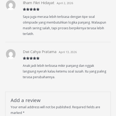
Ilham Fikri Hidayat
April 2, 2026
Rated
5
out
Saya juga merasa lebih terbiasa dengan tipe soal
of 5
olimpiade yang membutuhkan logika panjang. Walaupun
masih sering salah, tapi proses berpikirnya terasa lebih
terlatih.
Dwi Cahya Pratama
April 13, 2026
Rated
5
out
Anak jadi lebih terbiasa mikir panjang dan nggak
of 5
langsung nyerah kalau ketemu soal susah. Itu yang paling
terasa perubahannya.
Add a review
Your email address will not be published.
Required fields are
marked
*