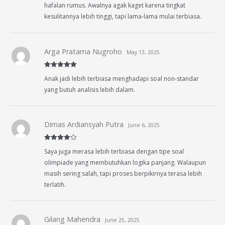
hafalan rumus. Awalnya agak kaget karena tingkat
kesulitannya lebih tinggi, tapi lama-lama mulai terbiasa.
Arga Pratama Nugroho
May 13, 2025
Rated
5
out
Anak jadi lebih terbiasa menghadapi soal non-standar
of 5
yang butuh analisis lebih dalam.
Dimas Ardiansyah Putra
June 6, 2025
Rated
4
Saya juga merasa lebih terbiasa dengan tipe soal
out of 5
olimpiade yang membutuhkan logika panjang. Walaupun
masih sering salah, tapi proses berpikirnya terasa lebih
terlatih.
Gilang Mahendra
June 25, 2025