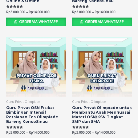
Online & Offline
Bareng KoncoSinau
Rated
Rp
3.000.000
–
Rp
14.000.000
Rated
Rp
3.000.000
–
Rp
14.000.000
4.65
4.66
out of 5
out of 5
ORDER VIA WHATSAPP
ORDER VIA WHATSAPP
Guru Privat Olimpiade
Guru Privat Olimpiade
Guru Privat OSN Fisika:
Guru Privat Olimpiade untuk
Bimbingan Intensif
Membantu Anak Menguasai
Persiapan Tes Olimpiade
Materi OSN/KSN Tingkat
Bareng KoncoSinau
SMP dan SMA
Rated
Rp
3.000.000
–
Rp
14.000.000
Rated
Rp
3.000.000
–
Rp
14.000.000
4.61
4.67
out of 5
out of 5