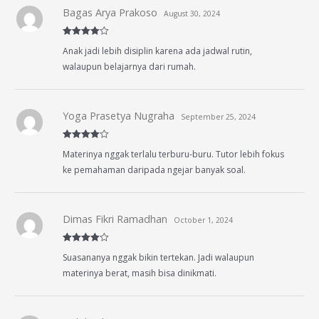
Bagas Arya Prakoso
August 30, 2024
Rated
4
Anak jadi lebih disiplin karena ada jadwal rutin,
out of 5
walaupun belajarnya dari rumah.
Yoga Prasetya Nugraha
September 25, 2024
Rated
4
Materinya nggak terlalu terburu-buru. Tutor lebih fokus
out of 5
ke pemahaman daripada ngejar banyak soal.
Dimas Fikri Ramadhan
October 1, 2024
Rated
4
Suasananya nggak bikin tertekan. Jadi walaupun
out of 5
materinya berat, masih bisa dinikmati.