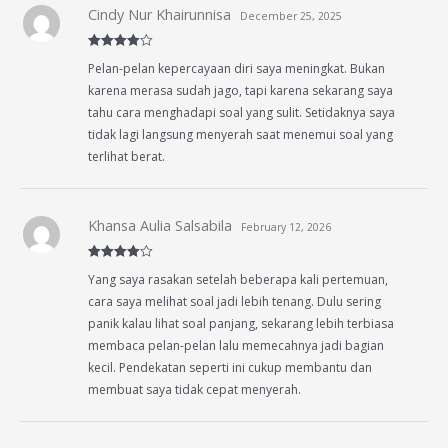
Cindy Nur Khairunnisa
December 25, 2025
Rated
4
Pelan-pelan kepercayaan diri saya meningkat. Bukan
out of 5
karena merasa sudah jago, tapi karena sekarang saya
tahu cara menghadapi soal yang sulit. Setidaknya saya
tidak lagi langsung menyerah saat menemui soal yang
terlihat berat.
Khansa Aulia Salsabila
February 12, 2026
Rated
4
Yang saya rasakan setelah beberapa kali pertemuan,
out of 5
cara saya melihat soal jadi lebih tenang. Dulu sering
panik kalau lihat soal panjang, sekarang lebih terbiasa
membaca pelan-pelan lalu memecahnya jadi bagian
kecil. Pendekatan seperti ini cukup membantu dan
membuat saya tidak cepat menyerah.