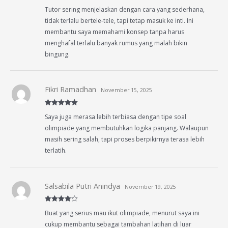
Rated
4
Tutor sering menjelaskan dengan cara yang sederhana,
out of 5
tidak terlalu bertele-tele, tapi tetap masuk ke inti. Ini
membantu saya memahami konsep tanpa harus
menghafal terlalu banyak rumus yang malah bikin
bingung.
Fikri Ramadhan
November 15, 2025
Rated
5
out
Saya juga merasa lebih terbiasa dengan tipe soal
of 5
olimpiade yang membutuhkan logika panjang. Walaupun
masih sering salah, tapi proses berpikirnya terasa lebih
terlatih.
Salsabila Putri Anindya
November 19, 2025
Rated
4
Buat yang serius mau ikut olimpiade, menurut saya ini
out of 5
cukup membantu sebagai tambahan latihan di luar