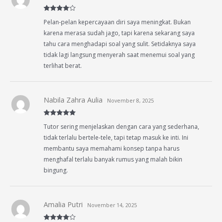
Rated
4
Pelan-pelan kepercayaan diri saya meningkat. Bukan
out of 5
karena merasa sudah jago, tapi karena sekarang saya
tahu cara menghadapi soal yang sulit. Setidaknya saya
tidak lagi langsung menyerah saat menemui soal yang
terlihat berat.
Nabila Zahra Aulia
November 8, 2025
Rated
5
out
Tutor sering menjelaskan dengan cara yang sederhana,
of 5
tidak terlalu bertele-tele, tapi tetap masuk ke inti. Ini
membantu saya memahami konsep tanpa harus
menghafal terlalu banyak rumus yang malah bikin
bingung.
Amalia Putri
November 14, 2025