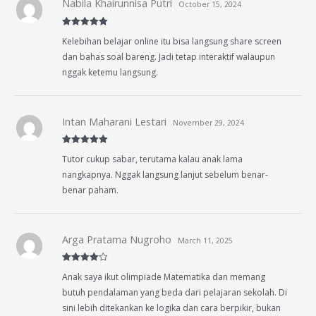
Nabila Khairunnisa Putri
October 15, 2024
Rated
5
out
Kelebihan belajar online itu bisa langsung share screen
of 5
dan bahas soal bareng. Jadi tetap interaktif walaupun
nggak ketemu langsung.
Intan Maharani Lestari
November 29, 2024
Rated
5
out
Tutor cukup sabar, terutama kalau anak lama
of 5
nangkapnya. Nggak langsung lanjut sebelum benar-
benar paham.
Arga Pratama Nugroho
March 11, 2025
Rated
4
Anak saya ikut olimpiade Matematika dan memang
out of 5
butuh pendalaman yang beda dari pelajaran sekolah. Di
sini lebih ditekankan ke logika dan cara berpikir, bukan