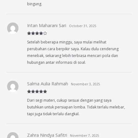
bingung.
Intan Maharani Sari
October 31, 2025
Rated
4
Setelah beberapa minggu, saya mulai melihat
out of 5
perubahan cara berpikir saya. Kalau dulu cenderung
menebak, sekarang lebih terbiasa mencari pola dan
hubungan antar informasi di soal.
Salma Aulia Rahmah
November 3, 2025
Rated
5
out
Dari segi materi, cukup sesuai dengan yang saya
of 5
butuhkan untuk persiapan lomba. Tidak terlalu melebar,
tapi juga tidak terlalu dangkal.
Zahra Nindya Safitri
November 7, 2025