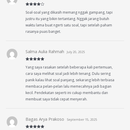
Rated
4
Soal-soal yang dikasih memang nggak gampang, tapi
out of 5
justru itu yang bikin tertantang. Nggak jarang butuh
waktu lama buat ngerti satu soal, tapi setelah paham
rasanya puas banget.
Salma Aulia Rahmah
July 20, 2025
Rated
5
out
Yang saya rasakan setelah beberapa kali pertemuan,
of 5
cara saya melihat soal jadi lebih tenang. Dulu sering
panik kalau lihat soal panjang, sekarang lebih terbiasa
membaca pelan-pelan lalu memecahnya jadi bagian
kecil. Pendekatan seperti ini cukup membantu dan
membuat saya tidak cepat menyerah.
Bagas Arya Prakoso
September 15, 2025