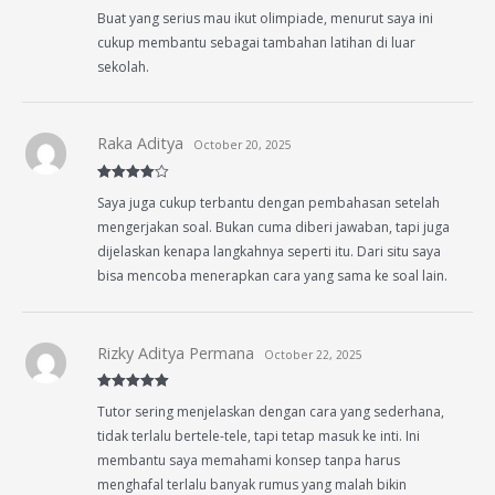
Rated
5
out
Buat yang serius mau ikut olimpiade, menurut saya ini
of 5
cukup membantu sebagai tambahan latihan di luar
sekolah.
Raka Aditya
October 20, 2025
Rated
4
Saya juga cukup terbantu dengan pembahasan setelah
out of 5
mengerjakan soal. Bukan cuma diberi jawaban, tapi juga
dijelaskan kenapa langkahnya seperti itu. Dari situ saya
bisa mencoba menerapkan cara yang sama ke soal lain.
Rizky Aditya Permana
October 22, 2025
Rated
5
out
Tutor sering menjelaskan dengan cara yang sederhana,
of 5
tidak terlalu bertele-tele, tapi tetap masuk ke inti. Ini
membantu saya memahami konsep tanpa harus
menghafal terlalu banyak rumus yang malah bikin