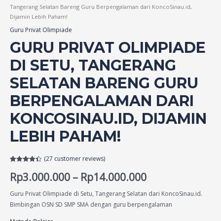
Tangerang Selatan Bareng Guru Berpengalaman dari KoncoSinau.id,
Dijamin Lebih Paham!
Guru Privat Olimpiade
GURU PRIVAT OLIMPIADE
DI SETU, TANGERANG
SELATAN BARENG GURU
BERPENGALAMAN DARI
KONCOSINAU.ID, DIJAMIN
LEBIH PAHAM!
(
27
customer reviews)
Rated
27
4.41
Rp
3.000.000
–
Rp
14.000.000
out of 5
based on
customer
ratings
Guru Privat Olimpiade di Setu, Tangerang Selatan dari KoncoSinau.id.
Bimbingan OSN SD SMP SMA dengan guru berpengalaman