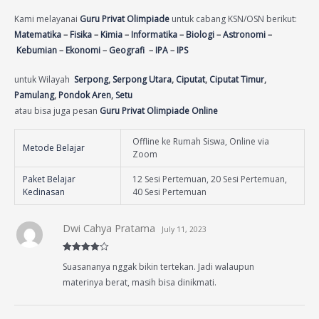
Kami melayanai
Guru Privat Olimpiade
untuk cabang KSN/OSN berikut:
Matematika
–
Fisika
–
Kimia
–
Informatika
–
Biologi
–
Astronomi
–
Kebumian
–
Ekonomi
–
Geografi
–
IPA
–
IPS
untuk Wilayah
Serpong
,
Serpong Utara
,
Ciputat
,
Ciputat Timur
,
Pamulang
,
Pondok Aren
,
Setu
atau bisa juga pesan
Guru Privat Olimpiade Online
Offline ke Rumah Siswa, Online via
Metode Belajar
Zoom
Paket Belajar
12 Sesi Pertemuan, 20 Sesi Pertemuan,
Kedinasan
40 Sesi Pertemuan
Dwi Cahya Pratama
July 11, 2023
Rated
4
Suasananya nggak bikin tertekan. Jadi walaupun
out of 5
materinya berat, masih bisa dinikmati.