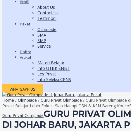
Profil
About Us
Contact Us
Testimoni
Paket
Olimpiade
SMA
SMP
Service
Daftar
Artikel
Materi Belajar
Info UTBK SNBT
Les Privat
Info Seleksi CPNS
WHATSAPP US
Home
/
Olimpiade
/
Guru Privat Olimpiade
/ Guru Privat Olimpiade di
Pusat: Belajar Lebih Fokus, Siap Hadapi OSN & KSN Bareng KoncoSi
GURU PRIVAT OLI
Guru Privat Olimpiade
DI JOHAR BARU, JAKARTA P