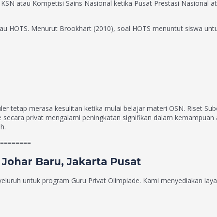
N atau Kompetisi Sains Nasional ketika Pusat Prestasi Nasional at
tau HOTS. Menurut Brookhart (2010), soal HOTS menuntut siswa untu
er tetap merasa kesulitan ketika mulai belajar materi OSN. Riset Sube
secara privat mengalami peningkatan signifikan dalam kemampuan 
h.
========
 Johar Baru, Jakarta Pusat
luruh untuk program Guru Privat Olimpiade. Kami menyediakan layan