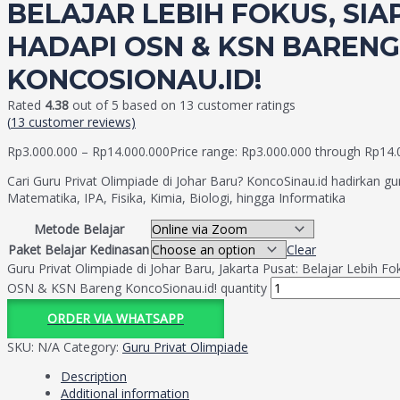
BELAJAR LEBIH FOKUS, SIA
HADAPI OSN & KSN BARENG
KONCOSIONAU.ID!
Rated
4.38
out of 5 based on
13
customer ratings
(
13
customer reviews)
Rp
3.000.000
–
Rp
14.000.000
Price range: Rp3.000.000 through Rp14.
Cari Guru Privat Olimpiade di Johar Baru? KoncoSinau.id hadirkan gu
Matematika, IPA, Fisika, Kimia, Biologi, hingga Informatika
Metode Belajar
Paket Belajar Kedinasan
Clear
Guru Privat Olimpiade di Johar Baru, Jakarta Pusat: Belajar Lebih Fo
OSN & KSN Bareng KoncoSionau.id! quantity
ORDER VIA WHATSAPP
SKU:
N/A
Category:
Guru Privat Olimpiade
Description
Additional information