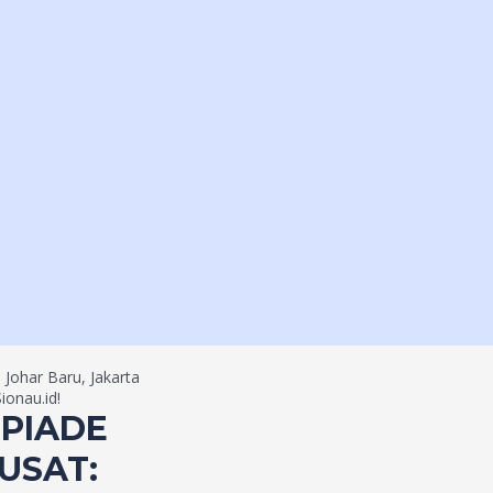
 Johar Baru, Jakarta
onau.id!
MPIADE
USAT: