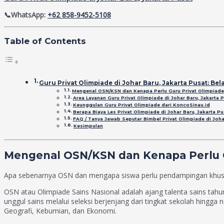
📞WhatsApp:
+62 858-9452-5108
Table of Contents
Guru Privat Olimpiade di Johar Baru, Jakarta Pusat: Be
Mengenal OSN/KSN dan Kenapa Perlu Guru Privat Olimpiade
Area Layanan Guru Privat Olimpiade di Johar Baru, Jakarta 
Keunggulan Guru Privat Olimpiade dari KoncoSinau.id
Berapa Biaya Les Privat Olimpiade di Johar Baru, Jakarta Pu
FAQ / Tanya Jawab Seputar Bimbel Privat Olimpiade di Joha
Kesimpulan
Mengenal OSN/KSN dan Kenapa Perlu G
Apa sebenarnya OSN dan mengapa siswa perlu pendampingan khu
OSN atau Olimpiade Sains Nasional adalah ajang talenta sains tahu
unggul sains melalui seleksi berjenjang dari tingkat sekolah hingga 
Geografi, Kebumian, dan Ekonomi.