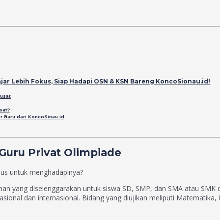
lajar Lebih Fokus, Siap Hadapi OSN & KSN Bareng KoncoSionau.id!
Pusat
sat?
r Baru dari KoncoSinau.id
uru Privat Olimpiade
sus untuk menghadapinya?
nan yang diselenggarakan untuk siswa SD, SMP, dan SMA atau SMK di s
nasional dan internasional. Bidang yang diujikan meliputi Matematika, F