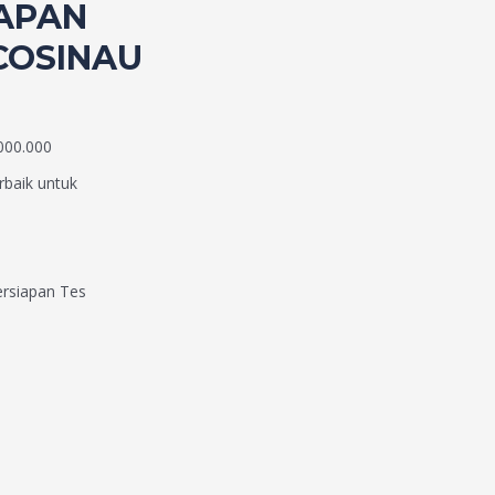
IAPAN
COSINAU
000.000
rbaik untuk
ersiapan Tes