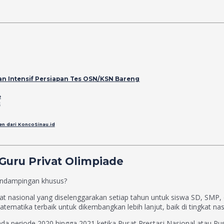
gan Intensif Persiapan Tes OSN/KSN Bareng
e
t
en dari KoncoSinau.id
uru Privat Olimpiade
ndampingan khusus?
kat nasional yang diselenggarakan setiap tahun untuk siswa SD, SMP, 
atika terbaik untuk dikembangkan lebih lanjut, baik di tingkat nas
da periode 2020 hingga 2021 ketika Pusat Prestasi Nasional atau P