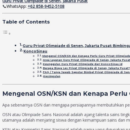
Guru Privat Olimpiade di Senen, Jakarta Pusat
📞WhatsApp:
+62 858-9452-5108
Table of Contents
Guru Privat Olimpiade di Senen, Jakarta Pusat: Bimbin
KoncoSinau
Mengenal OSN/KSN dan Kenapa Perlu Guru Privat Olimpiad
Area Layanan Guru Privat Olimpiade di Senen, Jakarta Pusa
Keunggulan Guru Privat Olimpiade dari KoncoSinau.id
Berapa Biaya Les Privat Olimpiade di Senen, Jakarta Pusat?
FAQ / Tanya Jawab Seputar Bimbel Privat Olimpiade di Sen
Kesimpulan
Mengenal OSN/KSN dan Kenapa Perlu G
Apa sebenarnya OSN dan mengapa persiapannya membutuhkan pe
OSN atau Olimpiade Sains Nasional adalah ajang talenta sains ting
utamanya adalah menjaring siswa dengan kemampuan sains dan matem
KSN atau Kompetisi Sains Nasional adalah nama yang digunakan pa