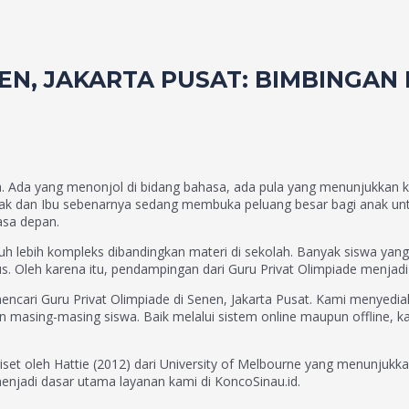
EN, JAKARTA PUSAT: BIMBINGAN 
. Ada yang menonjol di bidang bahasa, ada pula yang menunjukkan ket
Bapak dan Ibu sebenarnya sedang membuka peluang besar bagi anak 
asa depan.
uh lebih kompleks dibandingkan materi di sekolah. Banyak siswa yan
. Oleh karena itu, pendampingan dari Guru Privat Olimpiade menjadi 
ncari Guru Privat Olimpiade di Senen, Jakarta Pusat. Kami menyedi
 masing-masing siswa. Baik melalui sistem online maupun offline, ka
iset oleh Hattie (2012) dari University of Melbourne yang menunjukka
menjadi dasar utama layanan kami di KoncoSinau.id.