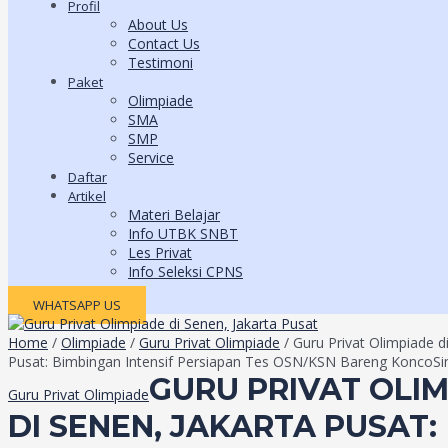
Profil
About Us
Contact Us
Testimoni
Paket
Olimpiade
SMA
SMP
Service
Daftar
Artikel
Materi Belajar
Info UTBK SNBT
Les Privat
Info Seleksi CPNS
WHATSAPP US
Home
/
Olimpiade
/
Guru Privat Olimpiade
/ Guru Privat Olimpiade d
Pusat: Bimbingan Intensif Persiapan Tes OSN/KSN Bareng KoncoSi
GURU PRIVAT OLI
Guru Privat Olimpiade
DI SENEN, JAKARTA PUSAT: