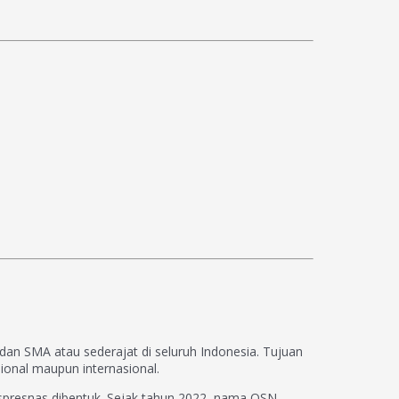
dan SMA atau sederajat di seluruh Indonesia. Tujuan
ional maupun internasional.
uspresnas dibentuk. Sejak tahun 2022, nama OSN