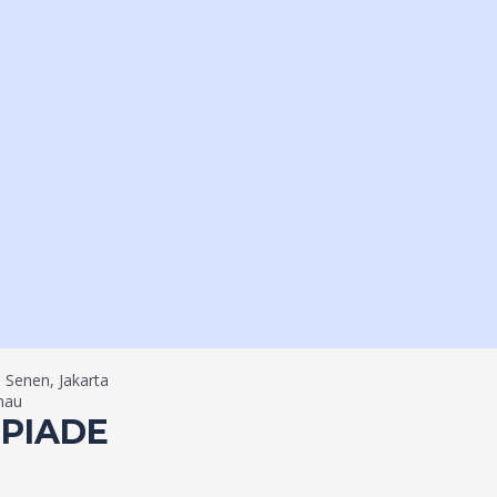
i Senen, Jakarta
nau
MPIADE