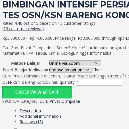
BIMBINGAN INTENSIF PERS
TES OSN/KSN BARENG KON
Rated
4.46
out of 5 based on
13
customer ratings
(
13
customer reviews)
Rp
3.000.000
–
Rp
14.000.000
Price range: Rp3.000.000 through Rp14.
Cari Guru Privat Olimpiade di Senen? KoncoSinau.id hadirkan guru te
Matematika, IPA, Fisika, Kimia, Biologi, hingga Informatika
Metode Belajar
Paket Belajar Kedinasan
Clear
Guru Privat Olimpiade di Senen, Jakarta Pusat: Bimbingan Intensif P
OSN/KSN Bareng KoncoSinau quantity
ORDER VIA WHATSAPP
SKU:
N/A
Category:
Guru Privat Olimpiade
Description
Additional information
Reviews (13)